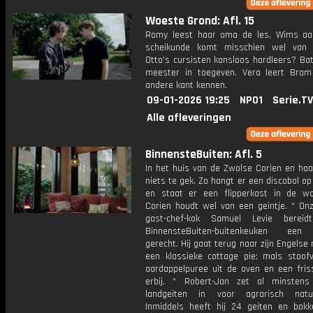
Woeste Grond: Afl. 15
Romy leest haar oma de les. Wims aa
scheikunde komt misschien wel van 
Otto's cursisten kansloos hardleers? Ba
meester in toegeven. Vera leert Bra
andere kant kennen.
09-01-2026 19:25
NPO1
Serie.TV
Alle afleveringen
BinnensteBuiten: Afl. 5
In het huis van de Zwolse Corien en haa
niets te gek. Zo hangt er een discobol op 
en staat er een flipperkast in de w
Corien houdt wel van een geintje. * On
gast-chef-kok Samuel Levie berei
BinnensteBuiten-buitenkeuken een
gerecht. Hij gaat terug naar zijn Engelse
een klassieke cottage pie; mals stoof
aardappelpuree uit de oven en een fris
erbij. * Robert-Jan zet al minsten
landgeiten in voor agrarisch natuu
Inmiddels heeft hij 24 geiten en bokk