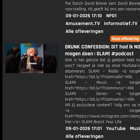
The Dutch David Bowie eert David Bowi
voorstelling. Hij geeft bij ons een voorpro
09-01-2026 17:10
NPO1
Amusement.TV
Informatief.TV
Alle afleveringen
DRUNK CONFESSION: DIT had ik N
mogen doen | SLAM! #podcast
Wat is het gekste dat jij gedaan hebt t
was? Vergeet je niet op onze YouTube-k
abonneren: SLAM! – Radio <a target
href="https://bit.ly/YTslamradio">Klik
SLAM! – Music <a target="_
href="https://bit.ly/YTslammusic">Klik
SLAM! – Series <a target="
href="https://bit.ly/YTslamseries">Klik
Wil jij exclusieve content? Volg ons op 
<a target="_bl
href="https://www.instagram.com/slamoff
hier</a> SLAM! Boost Your Life
09-01-2026 17:01
YouTube
Muzi
Alle afleveringen