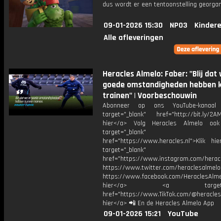
dus wordt er een tentoonstelling georgan
09-01-2026 15:30
NPO3
Kinder
Alle afleveringen
Heracles Almelo: Faber: "Blij dat 
goede omstandigheden hebben 
trainen" | Voorbeschouwin
Abonneer op ons YouTube-kanaal
target="_blank" href="http://bit.ly/2AM
hier</a> Volg Heracles Almelo oo
target="_blank"
href="https://www.heracles.nl">Klik hi
target="_blank"
href="https://www.instagram.com/herac
https://www.twitter.com/heraclesalmelo
https://www.facebook.com/HeraclesAlmel
hier</a> <a target="_
href="https://www.TikTok.com/@heracles
hier</a> 📲 En de Heracles Almelo App
09-01-2026 15:21
YouTube