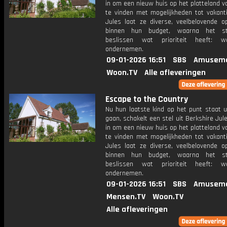
in om een nieuw huis op het platteland v
te vinden met mogelijkheden tot vakanti
Jules laat ze diverse, veelbelovende op
binnen hun budget, waarna het s
beslissen wat prioriteit heeft: 
ondernemen.
09-01-2026 16:51
SBS
Amuseme
Woon.TV
Alle afleveringen
Escape to the Country
Nu hun laatste kind op het punt staat u
gaan, schakelt een stel uit Berkshire Ju
in om een nieuw huis op het platteland v
te vinden met mogelijkheden tot vakanti
Jules laat ze diverse, veelbelovende op
binnen hun budget, waarna het s
beslissen wat prioriteit heeft: 
ondernemen.
09-01-2026 16:51
SBS
Amuseme
Mensen.TV
Woon.TV
Alle afleveringen