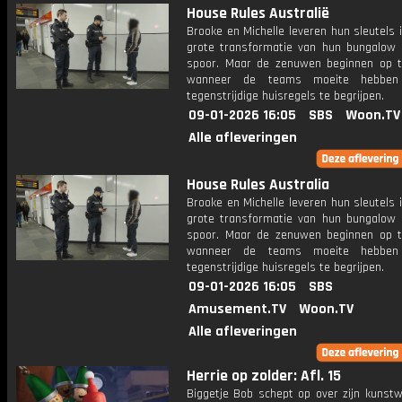
House Rules Australië
Brooke en Michelle leveren hun sleutels 
grote transformatie van hun bungalow 
spoor. Maar de zenuwen beginnen op t
wanneer de teams moeite hebbe
tegenstrijdige huisregels te begrijpen.
09-01-2026 16:05
SBS
Woon.TV
Alle afleveringen
House Rules Australia
Brooke en Michelle leveren hun sleutels 
grote transformatie van hun bungalow 
spoor. Maar de zenuwen beginnen op t
wanneer de teams moeite hebbe
tegenstrijdige huisregels te begrijpen.
09-01-2026 16:05
SBS
Amusement.TV
Woon.TV
Alle afleveringen
Herrie op zolder: Afl. 15
Biggetje Bob schept op over zijn kunstw