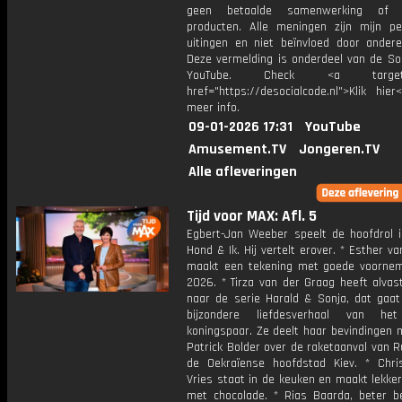
geen betaalde samenwerking of 
producten. Alle meningen zijn mijn per
uitingen en niet beïnvloed door andere 
Deze vermelding is onderdeel van de Soc
YouTube. Check <a target="
href="https://desocialcode.nl">Klik hie
meer info.
09-01-2026 17:31
YouTube
Amusement.TV
Jongeren.TV
Alle afleveringen
Tijd voor MAX: Afl. 5
Egbert-Jan Weeber speelt de hoofdrol i
Hond & Ik. Hij vertelt erover. * Esther va
maakt een tekening met goede voorne
2026. * Tirza van der Graag heeft alvas
naar de serie Harald & Sonja, dat gaat
bijzondere liefdesverhaal van he
koningspaar. Ze deelt haar bevindingen 
Patrick Bolder over de raketaanval van 
de Oekraïense hoofdstad Kiev. * Chri
Vries staat in de keuken en maakt lekke
met chocolade. * Rias Baarda, beter b