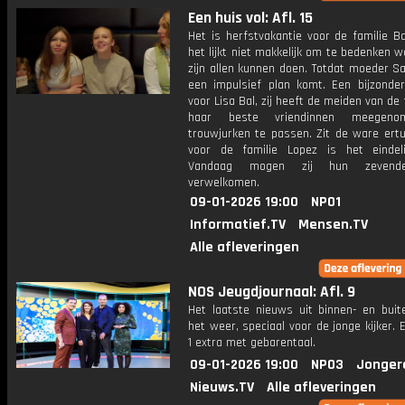
Een huis vol: Afl. 15
Het is herfstvakantie voor de familie B
het lijkt niet makkelijk om te bedenken 
zijn allen kunnen doen. Totdat moeder S
een impulsief plan komt. Een bijzond
voor Lisa Bal, zij heeft de meiden van de 
haar beste vriendinnen meegen
trouwjurken te passen. Zit de ware ert
voor de familie Lopez is het eindeli
Vandaag mogen zij hun zevende
verwelkomen.
09-01-2026 19:00
NPO1
Informatief.TV
Mensen.TV
Alle afleveringen
NOS Jeugdjournaal: Afl. 9
Het laatste nieuws uit binnen- en buit
het weer, speciaal voor de jonge kijker.
1 extra met gebarentaal.
09-01-2026 19:00
NPO3
Jonger
Nieuws.TV
Alle afleveringen