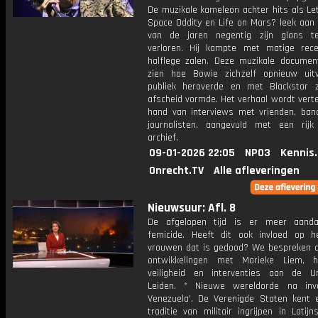
De muzikale kameleon achter hits als Le
Space Oddity en Life on Mars? leek aan 
van de jaren negentig zijn glans t
verloren. Hij kampte met matige rec
halflege zalen. Deze muzikale document
zien hoe Bowie zichzelf opnieuw uit
publiek heroverde en met Blackstar z
afscheid vormde. Het verhaal wordt vert
hand van interviews met vrienden, ban
journalisten, aangevuld met een rijk
archief.
09-01-2026 22:05
NPO3
Kennis
Onrecht.TV
Alle afleveringen
Nieuwsuur: Afl. 8
De afgelopen tijd is er meer aanda
femicide. Heeft dit ook invloed op h
vrouwen dat is gedood? We bespreken d
ontwikkelingen met Marieke Liem, h
veiligheid en interventies aan de Uni
Leiden. * Nieuwe wereldorde na inv
Venezuela'. De Verenigde Staten kent 
traditie van militair ingrijpen in Latijn