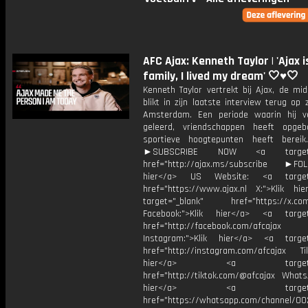
AFC Ajax: Kenneth Taylor | 'Ajax i
family, I lived my dream' 🤍♥️🤍
Kenneth Taylor vertrekt bij Ajax, de mi
blikt in zijn laatste interview terug op zi
Amsterdam. Een periode waarin hij v
geleerd, vriendschappen heeft opge
sportieve hoogtepunten heeft bereik
►SUBSCRIBE NOW <a target="
href="http://ajax.ms/subscribe ►FOL
hier</a> US Website: <a target=
href="https://www.ajax.nl X:">Klik hi
target="_blank" href="https://x.co
Facebook:">Klik hier</a> <a target
href="http://facebook.com/afcajax
Instagram:">Klik hier</a> <a target
href="http://instagram.com/afcajax TikT
hier</a> <a target="_
href="http://tiktok.com/@afcajax WhatsA
hier</a> <a target="_
href="https://whatsapp.com/channel/