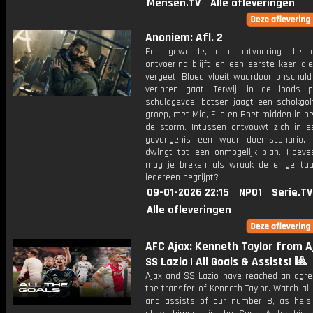
Mensen.TV
Alle afleveringen
Anoniem: Afl. 2
Een gewonde, een ontvoering die 
ontvoering blijft en een eerste keer di
vergeet. Bloed vloeit waardoor onschuld 
verloren gaat. Terwijl in de loods 
schuldgevoel botsen jaagt een schokgol
groep, met Mia, Ella en Boet midden in h
de storm. Intussen ontvouwt zich in e
gevangenis een waar doemscenario, 
dwingt tot een onmogelijk plan. Hoeve
mag je breken als wraak de enige taal 
iedereen begrijpt?
09-01-2026 22:15
NPO1
Serie.TV
Alle afleveringen
AFC Ajax: Kenneth Taylor from A
SS Lazio | All Goals & Assists! 🎱
Ajax and SS Lazio have reached an agr
the transfer of Kenneth Taylor. Watch all
and assists of our number 8, as he's