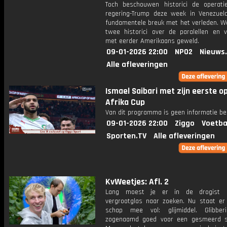
Toch beschouwen historici de operat
regering-Trump deze week in Venezuel
fundamentele breuk met het verleden. W
twee historici over de paralellen en ve
met eerder Amerikaans geweld.
09-01-2026 22:00
NPO2
Nieuws
Alle afleveringen
Ismael Saibari met zijn eerste o
Afrika Cup
Van dit programma is geen informatie be
09-01-2026 22:00
Ziggo
Voetba
Sporten.TV
Alle afleveringen
KvWeetjes: Afl. 2
Lang moest je er in de drogist
vergrootglas naar zoeken. Nu staat er
schap mee vol: glijmiddel. Glibber
zogenaamd goed voor een gesmeerd s