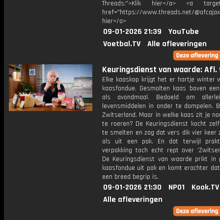
Threads:">Klik hier</a> <a target=
href="https://www.threads.net/@afcajax
hier</a>
09-01-2026 21:39
YouTube
Voetbal.TV
Alle afleveringen
Keuringsdienst van waarde: Afl. 
Elke kaaskop krijgt het er hartje winter
kaasfondue. Gesmolten kaas boven een 
als avondmaal. Bedoeld om allerle
levensmiddelen in onder te dompelen. B
Zwitserland. Maar in welke kaas zit je nou
te roeren? De Keuringsdienst kocht zel
te smelten en zag dat vers dik vier keer 
als uit een pak. En dat terwijl prakt
verpakking toch echt rept over 'Zwitser
De Keuringsdienst van waarde prikt in 
kaasfondue uit pak en komt erachter dat
een breed begrip is.
09-01-2026 21:30
NPO1
Kook.TV
Alle afleveringen