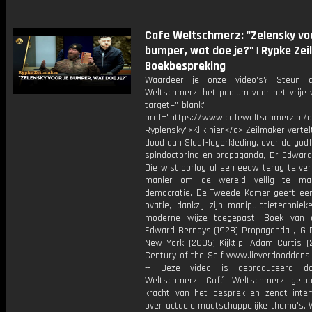
Cafe Weltschmerz: "Zelensky voo
bumper, wat doe je?" | Rypke Zei
Boekbespreking
Waardeer je onze video's? Steun 
Weltschmerz, het podium voor het vrije 
target="_blank"
href="https://www.cafeweltschmerz.nl/
Ryplensky">Klik hier</a> Zeilmaker vertelt
dood dan Slaaf-legerkleding, over de god
spindoctoring en propaganda, Dr Edward
Die wist oorlog al een eeuw terug te ve
manier om de wereld veilig te ma
democratie. De Tweede Kamer geeft ee
ovatie, dankzij zijn manipulatietechnie
moderne wijze toegepast. Boek van 
Edward Bernays (1928) Propaganda , IG P
New York (2005) Kijktip: Adam Curtis (
Century of the Self www.lieverdooddansl
-- Deze video is geproduceerd d
Weltschmerz. Café Weltschmerz gelo
kracht van het gesprek en zendt inter
over actuele maatschappelijke thema's. 