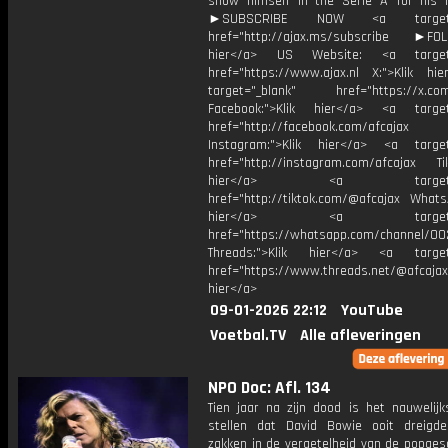
show himself in the Serie A for his 
►SUBSCRIBE NOW <a target="
href="http://ajax.ms/subscribe ►FOL
hier</a> US Website: <a target=
href="https://www.ajax.nl X:">Klik hi
target="_blank" href="https://x.co
Facebook:">Klik hier</a> <a target
href="http://facebook.com/afcajax
Instagram:">Klik hier</a> <a target
href="http://instagram.com/afcajax TikT
hier</a> <a target="_
href="http://tiktok.com/@afcajax WhatsA
hier</a> <a target="_
href="https://whatsapp.com/channel/
Threads:">Klik hier</a> <a target=
href="https://www.threads.net/@afcajax
hier</a>
09-01-2026 22:12
YouTube
Voetbal.TV
Alle afleveringen
NPO Doc: Afl. 134
Tien jaar na zijn dood is het nauwelijk
stellen dat David Bowie ooit dreig
zakken in de vergetelheid van de popges