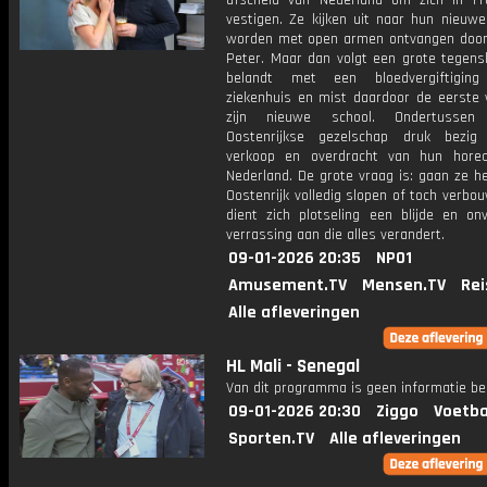
afscheid van Nederland om zich in Fra
vestigen. Ze kijken uit naar hun nieuwe
worden met open armen ontvangen door
Peter. Maar dan volgt een grote tegensl
belandt met een bloedvergiftigin
ziekenhuis en mist daardoor de eerste
zijn nieuwe school. Ondertusse
Oostenrijkse gezelschap druk bezi
verkoop en overdracht van hun hore
Nederland. De grote vraag is: gaan ze h
Oostenrijk volledig slopen of toch verb
dient zich plotseling een blijde en on
verrassing aan die alles verandert.
09-01-2026 20:35
NPO1
Amusement.TV
Mensen.TV
Rei
Alle afleveringen
HL Mali - Senegal
Van dit programma is geen informatie be
09-01-2026 20:30
Ziggo
Voetba
Sporten.TV
Alle afleveringen