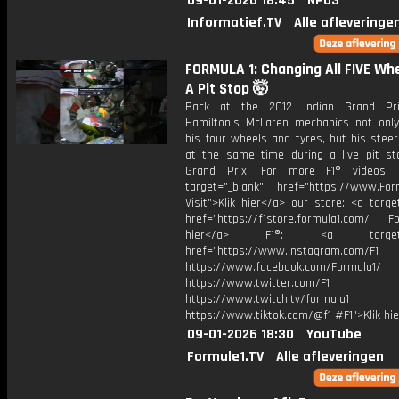
09-01-2026 18:45
NPO3
Informatief.TV
Alle afleveringe
FORMULA 1: Changing All FIVE Wh
A Pit Stop 🤯
Back at the 2012 Indian Grand Pri
Hamilton's McLaren mechanics not onl
his four wheels and tyres, but his stee
at the same time during a live pit st
Grand Prix. For more F1® videos, v
target="_blank" href="https://www.For
Visit">Klik hier</a> our store: <a targe
href="https://f1store.formula1.com/ Fol
hier</a> F1®: <a target="_
href="https://www.instagram.com/F1
https://www.facebook.com/Formula1/
https://www.twitter.com/F1
https://www.twitch.tv/formula1
https://www.tiktok.com/@f1 #F1">Klik hi
09-01-2026 18:30
YouTube
Formule1.TV
Alle afleveringen