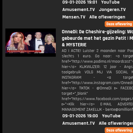
09-01-2026 19:01
YouTube
Amusement.TV
Jongeren.TV
Mensen.TV
Alle afleveringen
OnneDi: De Cheshire-gijzeling: W
gebeurde met het gezin Petit | 
& MYSTERIE
AD | ACTIE! Luister 2 maanden naar Po
slechts 1 euro. Ga naar: <a target
href="http://www.podimo.nl/moordcast">
hier</a> KIJKWIJZER: 12 jaar - Ang
taalgebruik VOLG MIJ VIA SOCIAL
INSTAGRAM - <a target="_
href="http://www.instagram.com/Onned
hier</a> TIKTOK - @OnneDi ▻ FACEB
target="_blank"
href="https://www.facebook.com/pages/O
▻">Klik hier</a> E-MAIL ADVERT
MANAGEMENT ZAKELIJK - bente@amillionf
09-01-2026 19:00
YouTube
Amusement.TV
Alle afleveringe