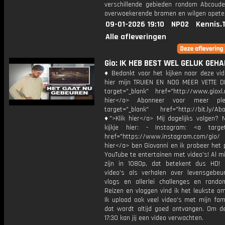
verschillende gebieden rondom Abcoude
overwoekerende bramen en wilgen opete
09-01-2026 19:10
NPO2
Kennis.
Alle afleveringen
Gio: IK HEB BEST WEL GELUK GEHAD
♦ Bedankt voor het kijken naar deze vid
hier mijn TRUIEN EN NOG MEER VETTE D
target="_blank" href="http://www.gioxl.
hier</a> Abonneer voor meer ple
target="_blank" href="http://bit.ly/Ab
♦">Klik hier</a> Mij dagelijks volgen?
kijkje hier: - Instagram: <a target
href="https://www.instagram.com/gio/
hier</a> ben Giovanni en ik probeer het 
YouTube te entertainen met video's! Al mi
zijn in 1080p, dat betekent dus HD! 
video's als verhalen over levensgebeur
vlogs en allerlei challenges en rando
Reizen en vloggen vind ik het leukste o
Ik upload ook veel video's met mijn fam
dat wordt altijd goed ontvangen. Om 
17:30 kan jij een video verwachten.