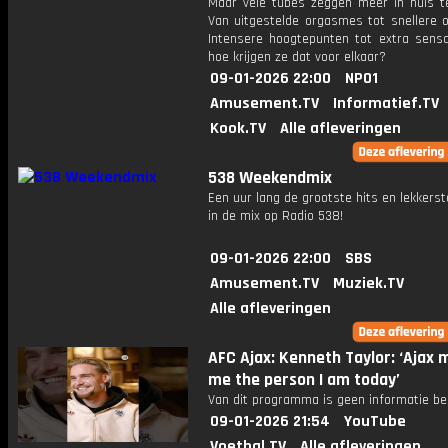
Maar vele tubes zeggen meer in huis t
Van uitgestelde orgasmes tot snellere 
Intensere hoogtepunten tot extra sensa
hoe krijgen ze dat voor elkaar?
09-01-2026 22:00
NPO1
Amusement.TV
Informatief.TV
Kook.TV
Alle afleveringen
538 Weekendmix
Een uur lang de grootste hits en lekkerst
in de mix op Radio 538!
09-01-2026 22:00
SBS
Amusement.TV
Muziek.TV
Alle afleveringen
AFC Ajax: Kenneth Taylor: ‘Ajax
me the person I am today’
Van dit programma is geen informatie be
09-01-2026 21:54
YouTube
Voetbal.TV
Alle afleveringen