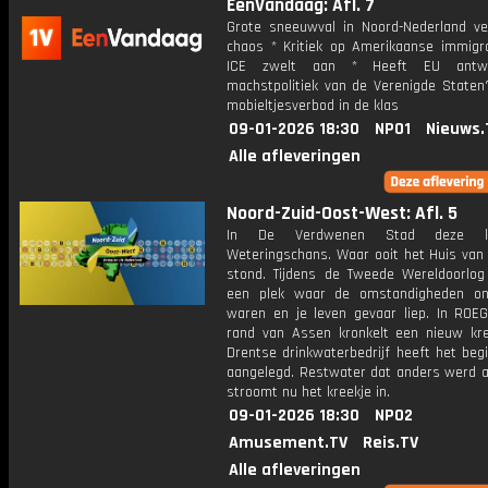
EenVandaag: Afl. 7
Grote sneeuwval in Noord-Nederland ve
chaos * Kritiek op Amerikaanse immigra
ICE zwelt aan * Heeft EU antw
machstpolitiek van de Verenigde Staten?
mobieltjesverbod in de klas
09-01-2026 18:30
NPO1
Nieuws.
Alle afleveringen
Noord-Zuid-Oost-West: Afl. 5
In De Verdwenen Stad deze 
Weteringschans. Waar ooit het Huis van
stond. Tijdens de Tweede Wereldoorlo
een plek waar de omstandigheden on
waren en je leven gevaar liep. In ROEG
rand van Assen kronkelt een nieuw kre
Drentse drinkwaterbedrijf heeft het begi
aangelegd. Restwater dat anders werd a
stroomt nu het kreekje in.
09-01-2026 18:30
NPO2
Amusement.TV
Reis.TV
Alle afleveringen