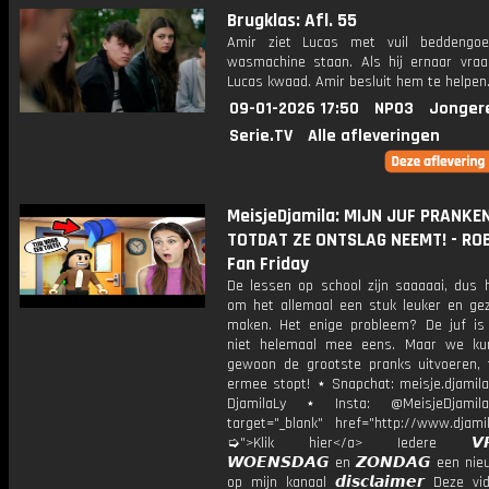
Brugklas: Afl. 55
Amir ziet Lucas met vuil beddengoe
wasmachine staan. Als hij ernaar vraa
Lucas kwaad. Amir besluit hem te helpen
09-01-2026 17:50
NPO3
Jonger
Serie.TV
Alle afleveringen
MeisjeDjamila: MIJN JUF PRANKE
TOTDAT ZE ONTSLAG NEEMT! - ROB
Fan Friday
De lessen op school zijn saaaaai, dus h
om het allemaal een stuk leuker en geze
maken. Het enige probleem? De juf is
niet helemaal mee eens. Maar we ku
gewoon de grootste pranks uitvoeren, 
ermee stopt! ⋆ Snapchat: meisje.djamila
DjamilaLy ⋆ Insta: @MeisjeDjam
target="_blank" href="http://www.djamil
➭">Klik hier</a> Iedere 𝙑𝙍𝙄
𝙒𝙊𝙀𝙉𝙎𝘿𝘼𝙂 en 𝙕𝙊𝙉𝘿𝘼𝙂 een ni
op mijn kanaal 𝙙𝙞𝙨𝙘𝙡𝙖𝙞𝙢𝙚𝙧 Deze v