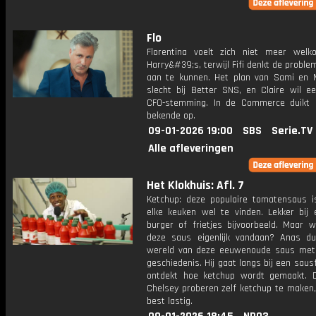
Flo
Florentina voelt zich niet meer wel
Harry&#39;s, terwijl Fifi denkt de proble
aan te kunnen. Het plan van Sami en M
slecht bij Better SNS, en Claire wil e
CFO-stemming. In de Commerce duikt
bekende op.
09-01-2026 19:00
SBS
Serie.TV
Alle afleveringen
Het Klokhuis: Afl. 7
Ketchup: deze populaire tomatensaus is
elke keuken wel te vinden. Lekker bij e
burger of frietjes bijvoorbeeld. Maar 
deze saus eigenlijk vandaan? Anas du
wereld van deze eeuwenoude saus met 
geschiedenis. Hij gaat langs bij een saus
ontdekt hoe ketchup wordt gemaakt. 
Chelsey proberen zelf ketchup te maken, 
best lastig.