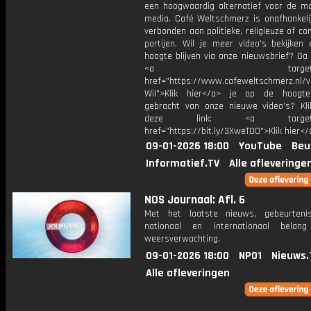
een hoogwaardig alternatief voor de m
media. Café Weltschmerz is onafhankelij
verbonden aan politieke, religieuze of c
partijen. Wil je meer video's bekijken
hoogte blijven via onze nieuwsbrief? Ga
<a target="_bl
href="https://www.cafeweltschmerz.nl/v
Wil">Klik hier</a> je op de hoogt
gebracht van onze nieuwe video's? Kl
deze link: <a target="_
href="https://bit.ly/3XweTO0">Klik hier</
09-01-2026 18:00
YouTube
Beu
Informatief.TV
Alle afleveringe
NOS Journaal: Afl. 6
Met het laatste nieuws, gebeurteni
nationaal en internationaal bela
weersverwachting.
09-01-2026 18:00
NPO1
Nieuws.
Alle afleveringen