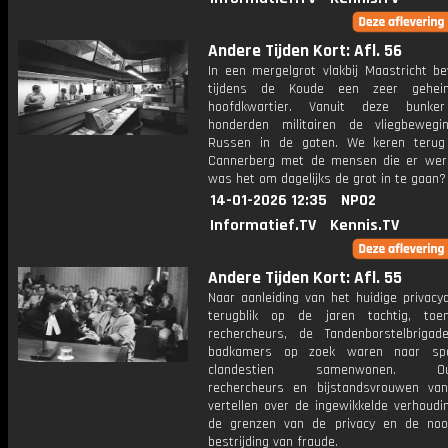
Andere Tijden Kort: Afl. 56
In een mergelgrot vlakbij Maastricht be
tijdens de Koude een zeer gehe
hoofdkwartier. Vanuit deze bunker
honderden militairen de vliegbeweg
Russen in de gaten. We keren terug
Cannerberg met de mensen die er wer
was het om dagelijks de grot in te gaan?
14-01-2026 12:35
NPO2
Informatief.TV
Kennis.TV
Andere Tijden Kort: Afl. 55
Naar aanleiding van het huidige privacy
terugblik op de jaren tachtig, toe
rechercheurs, de Tandenborstelbrigad
badkamers op zoek waren naar sp
clandestien samenwonen. Oud-
rechercheurs en bijstandsvrouwen van
vertellen over de ingewikkelde verhoudi
de grenzen van de privacy en de nood
bestrijding van fraude.