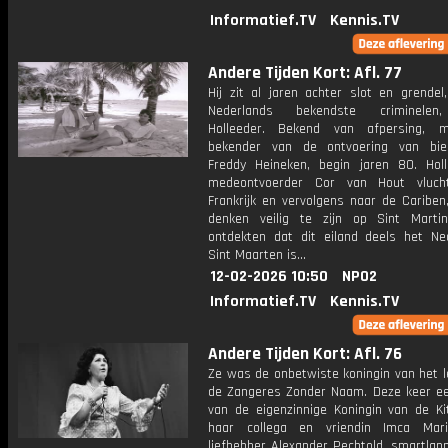
Informatief.TV
Kennis.TV
Andere Tijden Kort: Afl. 77
Hij zit al jaren achter slot en grendel
Nederlands bekendste criminelen
Holleeder. Bekend van afpersing, 
bekender van de ontvoering van bie
Freddy Heineken, begin jaren 80. Hol
medeontvoerder Cor van Hout vluch
Frankrijk en vervolgens naar de Cariben
denken veilig te zijn op Sint Marti
ontdekten dat dit eiland deels het Ne
Sint Maarten is...
12-02-2026 10:50
NPO2
Informatief.TV
Kennis.TV
Andere Tijden Kort: Afl. 76
Ze was de onbetwiste koningin van het l
de Zangeres Zonder Naam. Deze keer ee
van de eigenzinnige Koningin van de Ki
haar collega en vriendin Imca Mari
liefhebber Alexander Pechtold, smartlap