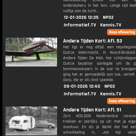
Wereldoorlog school hier een d
onderduikers in het bos. Lange tijd lee
vuiltje aan de lucht...
12-01-2026 12:35
NPO2
Informatief.TV
Kennis.TV
Andere Tijden Kort: Afl. 53
Het ligt er nog altijd, een nepvliegve
Duitse Wehrmacht. In Noord-Brabant
Andere Tijden De Kiek, het schijnvliegv
Duitse bezetter aanlegde om de gea
bommenwerpers in de war te brengen
ging het er gemoedelijk aan toe, vertel
Gorp, die er als kind speelde.
09-01-2026 12:40
NPO2
Informatief.TV
Kennis.TV
Andere Tijden Kort: Afl. 51
Zo'n 400.000 Nederlandse caravanb
trekken er jaarlijks op uit: met je eig
avontuur. En als je denkt dat het ee
ontwikkeling is, Jan Kip ver