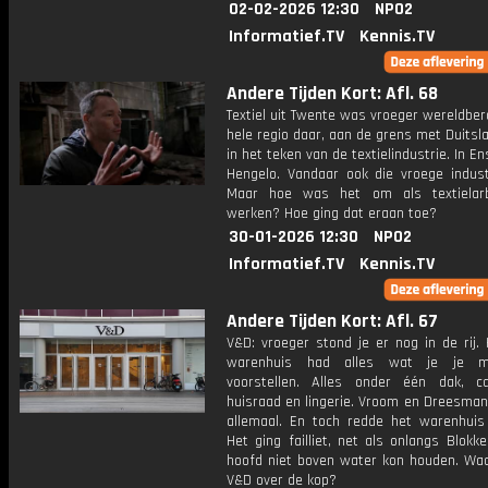
02-02-2026 12:30
NPO2
Informatief.TV
Kennis.TV
Andere Tijden Kort: Afl. 68
Textiel uit Twente was vroeger wereldbe
hele regio daar, aan de grens met Duitsl
in het teken van de textielindustrie. In En
Hengelo. Vandaar ook die vroege industr
Maar hoe was het om als textielarb
werken? Hoe ging dat eraan toe?
30-01-2026 12:30
NPO2
Informatief.TV
Kennis.TV
Andere Tijden Kort: Afl. 67
V&D: vroeger stond je er nog in de rij.
warenhuis had alles wat je je 
voorstellen. Alles onder één dak, ca
huisraad en lingerie. Vroom en Dreesman
allemaal. En toch redde het warenhuis 
Het ging failliet, net als onlangs Blokk
hoofd niet boven water kon houden. Wa
V&D over de kop?