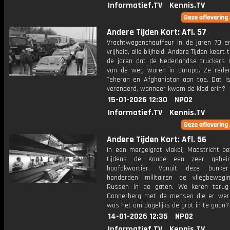
Informatief.TV
Kennis.TV
Andere Tijden Kort: Afl. 57
Vrachtwagenchauffeur in de jaren 70 en
vrijheid, alle blijheid. Andere Tijden keert
de jaren dat de Nederlandse truckers 
van de weg waren in Europa. Ze rede
Teheran en Afghanistan aan toe. Dat is
veranderd, wanneer kwam de klad erin?
15-01-2026 12:30
NPO2
Informatief.TV
Kennis.TV
Andere Tijden Kort: Afl. 56
In een mergelgrot vlakbij Maastricht be
tijdens de Koude een zeer gehe
hoofdkwartier. Vanuit deze bunker
honderden militairen de vliegbeweg
Russen in de gaten. We keren terug
Cannerberg met de mensen die er wer
was het om dagelijks de grot in te gaan?
14-01-2026 12:35
NPO2
Informatief.TV
Kennis.TV