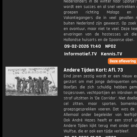
Nederlanders in de winter naar Spanje?
wordt een succes en al snel vertrekken 
groepen richting Malaga en Al
Vakantiegangers die in veel gevallen 
buiten Nederland zijn geweest. Op zoek
en avontuur, maar niet te veel. Deze ke
ervaringen van de hostesses uit die
Hollandse huisarts en de Spaanse ober.
09-02-2026 11:40
NPO2
Informatief.TV
Kennis.TV
Andere Tijden Kort: Afl. 73
Eind jaren zestig wordt er een nieuw e
gestart om met jonge delinquenten om
Boefjes die zich schuldig hebben ge
tasjesroven, vechtpartijen en inbraken 
straf uitzitten in 'De Corridor'. Niet doel
cel zitten, maar sporten, bomenk
groepsgesprekken voeren. Dat was de 
Allemaal onder begeleider van leeftijd
Ook André Hazes heeft er een straf ui
Andere Tijden kijkt terug met onder an
Wulfse, die er ook een tijdje verbleef.