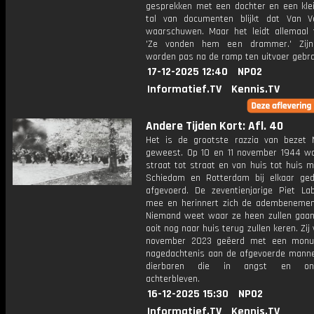
gesprekken met een dochter en een kle
tal van documenten blijkt dat Van Ve
waarschuwen. Maar het leidt allemaal t
'Ze vonden hem een drammer.' Zijn
worden pas na de ramp ten uitvoer gebra
17-12-2025 12:40
NPO2
Informatief.TV
Kennis.TV
Andere Tijden Kort: Afl. 40
Het is de grootste razzia van bezet 
geweest. Op 10 en 11 november 1944 w
straat tot straat en van huis tot huis 
Schiedam en Rotterdam bij elkaar ge
afgevoerd. De zeventienjarige Piet L
mee en herinnert zich de adembenemend
Niemand weet waar ze heen zullen gaan
ooit nog naar huis terug zullen keren. Zij
november 2023 geëerd met een monu
nagedachtenis aan de afgevoerde mann
dierbaren die in angst en onze
achterbleven.
16-12-2025 15:30
NPO2
Informatief.TV
Kennis.TV