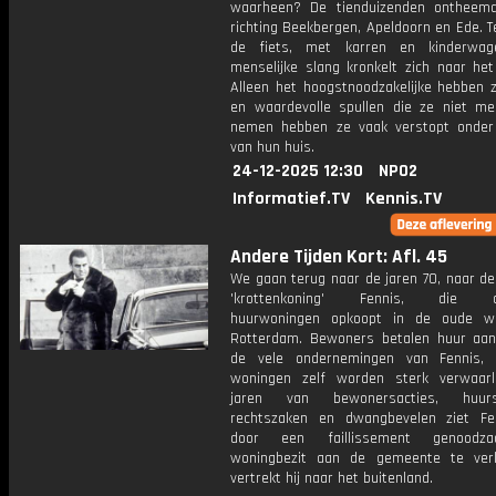
waarheen? De tienduizenden ontheem
richting Beekbergen, Apeldoorn en Ede. T
de fiets, met karren en kinderwag
menselijke slang kronkelt zich naar het
Alleen het hoogstnoodzakelijke hebben z
en waardevolle spullen die ze niet m
nemen hebben ze vaak verstopt onder
van hun huis.
24-12-2025 12:30
NPO2
Informatief.TV
Kennis.TV
Andere Tijden Kort: Afl. 45
We gaan terug naar de jaren 70, naar de
'krottenkoning' Fennis, die du
huurwoningen opkoopt in de oude wi
Rotterdam. Bewoners betalen huur aa
de vele ondernemingen van Fennis,
woningen zelf worden sterk verwaar
jaren van bewonersacties, huurst
rechtszaken en dwangbevelen ziet Fe
door een faillissement genoodza
woningbezit aan de gemeente te ver
vertrekt hij naar het buitenland.