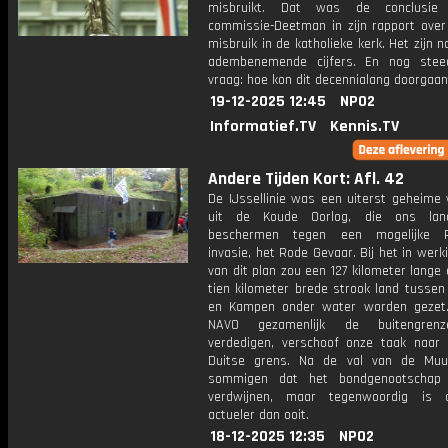
misbruikt. Dat was de conclusi
commissie-Deetman in zijn rapport over
misbruik in de katholieke kerk. Het zijn 
adembenemende cijfers. En nog stee
vraag: hoe kon dit decennialang doorgaa
19-12-2025 12:45
NPO2
Informatief.TV
Kennis.TV
Andere Tijden Kort: Afl. 42
De IJssellinie was een uiterst geheime 
uit de Koude Oorlog, die ons la
beschermen tegen een mogelijke R
invasie, het Rode Gevaar. Bij het in werk
van dit plan zou een 127 kilometer lange e
tien kilometer brede strook land tussen
en Kampen onder water worden gezet
NAVO gezamenlijk de buitengren
verdedigen, verschoof onze taak naar 
Duitse grens. Na de val van de Muu
sommigen dat het bondgenootschap
verdwijnen, maar tegenwoordig is
actueler dan ooit.
18-12-2025 12:35
NPO2