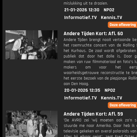
mislukking uit te draaien.
21-01-2026 12:30
NPO2
Informatief.TV
Kennis.TV
Andere Tijden Kort: Afl. 60
Andere Tijden brengt nooit vertoonde be
het roemruchte concert van de Rolling 
het Kurhaus. De zaal wordt afgebroken
publiek dat door het dolle is. Door g
maken van ruw filmmateriaal en foto's l
makers om voor het eer
waarheidsgetrouwe reconstructie te br
het eerste bezoek van de piepjonge Roll
aan Den Haag.
20-01-2026 12:35
NPO2
Informatief.TV
Kennis.TV
Andere Tijden Kort: Afl. 59
'De AVRO zei 'wij moeten ook zo'n s
stuurde me naar Amerika. Daar heb ik
televisie gekeken en overal polaroids va
Alles bij elkaar gejat', zegt Fred Oster