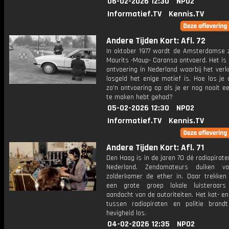
06-02-2026 12:30
NPO2
Informatief.TV
Kennis.TV
Andere Tijden Kort: Afl. 72
In oktober 1977 wordt de Amsterdamse
Maurits -Maup- Caransa ontvoerd. Het is
ontvoering in Nederland waarbij het verk
losgeld het enige motief is. Hoe los je a
zo'n ontvoering op als je er nog nooit 
te maken hebt gehad?
05-02-2026 12:30
NPO2
Informatief.TV
Kennis.TV
Andere Tijden Kort: Afl. 71
Den Haag is in de jaren 70 dé radiopirat
Nederland. Zendamateurs duiken v
zolderkamer de ether in. Daar trekken
een grote groep lokale luisteraar
aandacht van de autoriteiten. Het kat- e
tussen radiopiraten en politie brandt
hevigheid los.
04-02-2026 12:35
NPO2