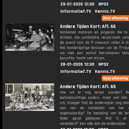
29-01-2026 12:30
NPO2
Informatief.TV
Kennis.TV
Andere Tijden Kort: Afl. 66
Ronkende motoren en jongeren die te 
drinken. Die combinatie veroorzaakt van
de avond voor de TT steevast rellen in 
het honderdjarige bestaan van de TT-rac
we met een aantal betrokkenen ter
beruchte 'nacht van Assen.
28-01-2026 12:30
NPO2
Informatief.TV
Kennis.TV
Andere Tijden Kort: Afl. 65
Wie wil er nog leraar worden? R
bemoeizuchtige ouders, maar wel alle 
vrij. Vroeger had de onderwijzer nog aa
een van de notabelen van het d
tegenwoordig? De bezieling van de ler
ieder geval gebleven. Wat is er 
veranderd? Een ode aan de onderwijzer.