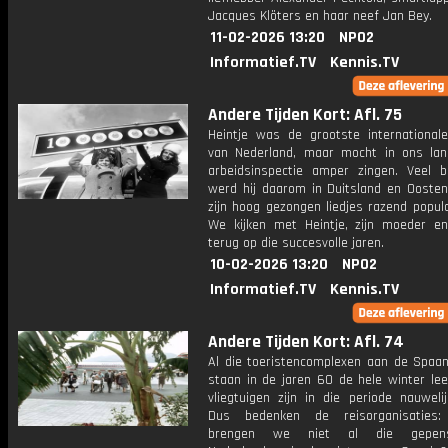
Jacques Klöters en haar neef Jan Bey.
11-02-2026 13:20
NPO2
Informatief.TV
Kennis.TV
Andere Tijden Kort: Afl. 75
Heintje was de grootste internationale
van Nederland, maar mocht in ons la
arbeidsinspectie amper zingen. Veel 
werd hij daarom in Duitsland en Oostenr
zijn hoog gezongen liedjes razend popul
We kijken met Heintje, zijn moeder e
terug op die succesvolle jaren.
10-02-2026 13:20
NPO2
Informatief.TV
Kennis.TV
Andere Tijden Kort: Afl. 74
Al die toeristencomplexen aan de Spaa
staan in de jaren 60 de hele winter lee
vliegtuigen zijn in die periode nauweli
Dus bedenken de reisorganisaties
brengen we niet al die gepensi