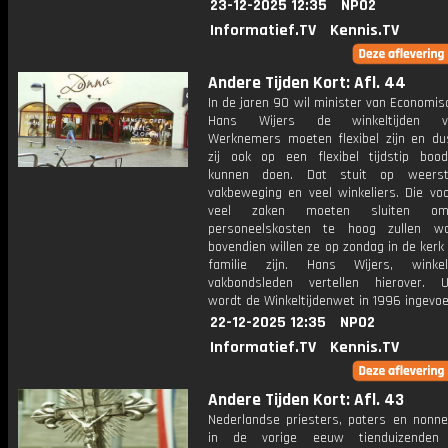
23-12-2025 12:35
NPO2
Informatief.TV
Kennis.TV
Andere Tijden Kort: Afl. 44
In de jaren 90 wil minister van Economi
Hans Wijers de winkeltijden ve
Werknemers moeten flexibel zijn en d
zij ook op een flexibel tijdstip boo
kunnen doen. Dat stuit op weers
vakbeweging en veel winkeliers. Die voo
veel zaken moeten sluiten o
personeelskosten te hoog zullen w
bovendien willen ze op zondag in de kerk 
familie zijn. Hans Wijers, winke
vakbondsleden vertellen hierover. Uit
wordt de Winkeltijdenwet in 1996 ingevoe
22-12-2025 12:35
NPO2
Informatief.TV
Kennis.TV
Andere Tijden Kort: Afl. 43
Nederlandse priesters, paters en nonn
in de vorige eeuw tienduizenden 