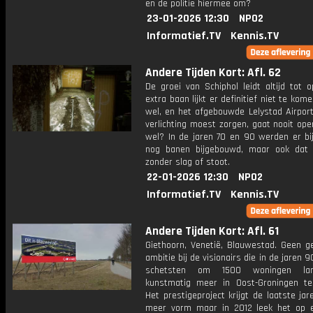
en de politie hiermee om?
23-01-2026 12:30
NPO2
Informatief.TV
Kennis.TV
Andere Tijden Kort: Afl. 62
De groei van Schiphol leidt altijd tot 
extra baan lijkt er definitief niet te kome
wel, en het afgebouwde Lelystad Airport
verlichting moest zorgen, gaat nooit ope
wel? In de jaren 70 en 90 werden er bij
nog banen bijgebouwd, maar ook dat 
zonder slag of stoot.
22-01-2026 12:30
NPO2
Informatief.TV
Kennis.TV
Andere Tijden Kort: Afl. 61
Giethoorn, Venetië, Blauwestad. Geen g
ambitie bij de visionairs die in de jaren 9
schetsten om 1500 woningen la
kunstmatig meer in Oost-Groningen t
Het prestigeproject krijgt de laatste ja
meer vorm maar in 2012 leek het op 