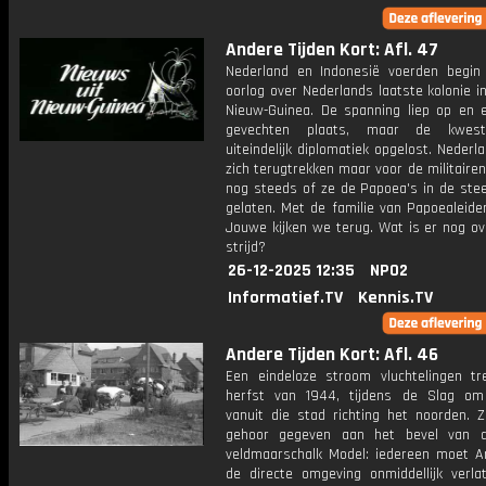
Andere Tijden Kort: Afl. 47
Nederland en Indonesië voerden begin
oorlog over Nederlands laatste kolonie i
Nieuw-Guinea. De spanning liep op en 
gevechten plaats, maar de kwes
uiteindelijk diplomatiek opgelost. Neder
zich terugtrekken maar voor de militairen
nog steeds of ze de Papoea's in de ste
gelaten. Met de familie van Papoealeide
Jouwe kijken we terug. Wat is er nog ov
strijd?
26-12-2025 12:35
NPO2
Informatief.TV
Kennis.TV
Andere Tijden Kort: Afl. 46
Een eindeloze stroom vluchtelingen tr
herfst van 1944, tijdens de Slag o
vanuit die stad richting het noorden. 
gehoor gegeven aan het bevel van d
veldmaarschalk Model: iedereen moet 
de directe omgeving onmiddellijk verla