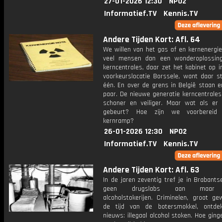
27-01-2026 12:30
NPO2
Informatief.TV
Kennis.TV
Andere Tijden Kort: Afl. 64
We willen van het gas af en kernenergie 
veel mensen dan een wonderoplossin
kerncentrales, daar zet het kabinet op i
voorkeurslocatie Borssele, want daar st
één. En over de grens in België staan e
paar. De nieuwe generatie kerncentrales
schoner en veiliger. Maar wat als er 
gebeurt? Hoe zijn we voorberei
kernramp?
26-01-2026 12:30
NPO2
Informatief.TV
Kennis.TV
Andere Tijden Kort: Afl. 63
In de jaren zeventig tref je in Brabant
geen drugslabs aan maar il
alcoholstokerijen. Criminelen, groot ge
de tijd van de botersmokkel, ontde
nieuws: illegaal alcohol stoken. Hoe gin