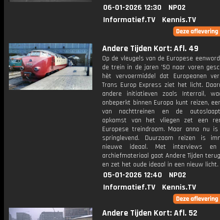
06-01-2026 12:30
NPO2
Informatief.TV
Kennis.TV
Andere Tijden Kort: Afl. 49
Op de vleugels van de Europese eenword
de trein in de jaren '50 naar voren ges
hèt vervoermiddel dat Europeanen ver
Trans Europ Express ziet het licht. Daa
andere initiatieven zoals Interrail, w
onbeperkt binnen Europa kunt reizen, ee
van nachttreinen en de autoslaapt
opkomst van het vliegen zet een r
Europese treindroom. Maar anno nu is
springlevend. Duurzaam reizen is i
nieuwe ideaal. Met interviews en 
archiefmateriaal gaat Andere Tijden terug 
en zet het oude ideaal in een nieuw licht.
05-01-2026 12:40
NPO2
Informatief.TV
Kennis.TV
Andere Tijden Kort: Afl. 52