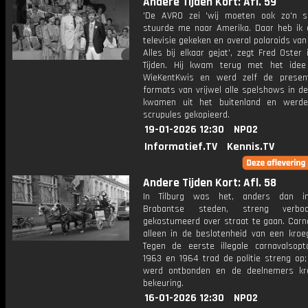
Andere Tijden Kort: Afl. 59
'De AVRO zei 'wij moeten ook zo'n s
stuurde me naar Amerika. Daar heb ik
televisie gekeken en overal polaroids va
Alles bij elkaar gejat', zegt Fred Oster
Tijden. Hij kwam terug met het ide
WieKentKwis en werd zelf de presen
formats van vrijwel alle spelshows in d
kwamen uit het buitenland en werde
scrupules gekopieerd.
19-01-2026 12:30
NPO2
Informatief.TV
Kennis.TV
Andere Tijden Kort: Afl. 58
In Tilburg was het, anders dan i
Brabantse steden, streng verb
gekostumeerd over straat te gaan. Carn
alleen in de beslotenheid van een kroeg
Tegen de eerste illegale carnavalsopt
1963 en 1964 trad de politie streng op;
werd ontbonden en de deelnemers kr
bekeuring.
16-01-2026 12:30
NPO2