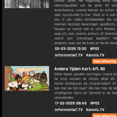
Donald Jones het nagenoeg witte Ne
televisiepubliek van de jaren 50 sm
Amerikaanse, zwarte danser en acteur 
zeer succesvolle tv-ster. Maar er is ook kr
zou in zijn rollen clichébeelden die v
mensen bestaan bevestigen: goedlachs, 
heupen en vooral niet te slim. Maakte
weg vrij voor zwarte acteurs of beantwo
vooral aan stereotype beelden? M
anderen Joop van de Ende en Gerda Have
02-03-2026 12:30
NPO2
Informatief.TV
Kennis.TV
Andere Tijden Kort: Afl. 80
Dikke lippen, gouden oorringen, zware ac
de strip worden de clichés altijd dik 
Horen karikaturen bij stripverhalen? Of
ook met de tijd mee? We zien hoe de te
stripfiguren Sjors en Sjimmie in de loo
veranderden.
17-02-2026 08:45
NPO2
Informatief.TV
Kennis.TV