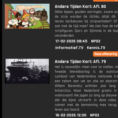
Andere Tijden Kort: Afl. 80
Dikke lippen, gouden oorringen, zware ac
de strip worden de clichés altijd dik 
Horen karikaturen bij stripverhalen? Of
ook met de tijd mee? We zien hoe de te
stripfiguren Sjors en Sjimmie in de loo
veranderden.
17-02-2026 08:45
NPO2
Informatief.TV
Kennis.TV
Andere Tijden Kort: Afl. 79
Het is nauwelijks meer voor te stellen, 
Tweede Wereldoorlog is de walvisv
symbool van Nederlandse nationale tro
een tekort aan vet en olie en daarom
Willem Barendsz achttien jaar lang
Antarctica. Waar Nederland groots i
walvisvaart! We jagen zo lang op blauwe 
dat die bijna uitsterft. In deze vide
samen met de bemanning mee terug 
leven aan boord.
16-02-2026 12:30
NPO2