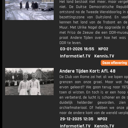
Het land bestaat niet meer, maar verget
niet. De Duitse Democratische Republ
ontstond na de Tweede Wereldoorlog in d
bezettingszone van Duitsland. En ve
kennen het land van de Trabant en de 
Muur. Met Ulrike Nagel die opgroeide in
met Friso de Zeeuw die een DDR-muse
praat Andere Tijden over hoe het was
DDR te leven.
03-01-2026 16:55
NPO2
Informatief.TV
Kennis.TV
Andere Tijden Kort: Afl. 48
De Club van Rome zei het al: we lopen o
grenzen aan onze groei. Maar wat h
ervan geleerd? We gaan terug naar 197
toen al wisten. En toch is er een hoop 
en verbeterd, de lucht is schoner en de s
duidelijk helderder geworden, zi
archiefmateriaal. Of hebben we onze 
naar de andere kant van de wereld verpl
29-12-2025 12:35
NPO2
Informatief.TV
Kennis.TV