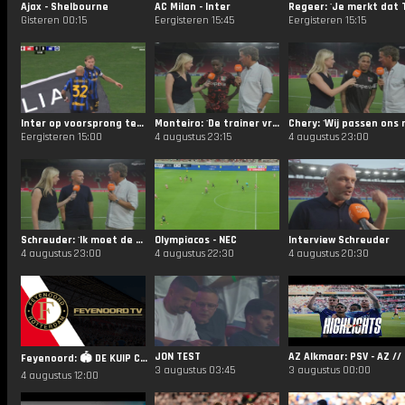
Ajax - Shelbourne
AC Milan - Inter
Gisteren 00:15
Eergisteren 15:45
Eergisteren 15:15
Inter op voorsprong tegen AC Milan!
Monteiro: 'De trainer vroeg of ik ready was en ik zei dat ik dat zeker was'
Eergisteren 15:00
4 augustus 23:15
4 augustus 23:00
Schreuder: 'Ik moet de hele ploeg een compliment geven'
Olympiacos - NEC
Interview Schreuder
4 augustus 23:00
4 augustus 22:30
4 augustus 20:30
JON TEST
AZ A
Feyenoord: 🏟️ DE KUIP CUP STORIES | 2026-2027
3 augustus 03:45
3 augustus 00:00
4 augustus 12:00