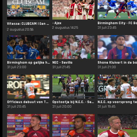
- Ajax
Vitesse: CLUBCAM | Een zonnige Fandag op Papendal! ☀️
2 augustus 14:25
31 juli 23:45
2 augustus 20:56
Birmingham op gelijke hoogte tegen Barcelona
NEC - Sevilla
31 juli 23:00
31 juli 21:45
31 juli 21:30
Officieus debuut van Tadic bij N.E.C.
Opstootje bij N.E.C. - Sevilla
31 juli 20:45
31 juli 20:00
31 juli 19:45