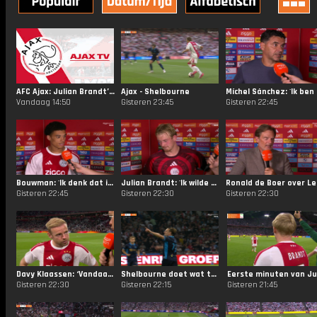
AFC Ajax: Julian Brandt’s Ajax debut 💯
Ajax - Shelbourne
Míchel 
Vandaag 14:50
Gisteren 23:45
Gisteren 22:45
Bouwman: 'Ik denk dat ik de laatste tijd wel sterk sta te spelen'
Julian Brandt: 'Ik wilde van dit alles deel uitmaken'
Ronald
Gisteren 22:45
Gisteren 22:30
Gisteren 22:30
Davy Klaassen: ‘Vandaag kom je er nog een soort van mee weg’
Shelbourne doet wat terug!
Gisteren 22:30
Gisteren 22:15
Gisteren 21:45