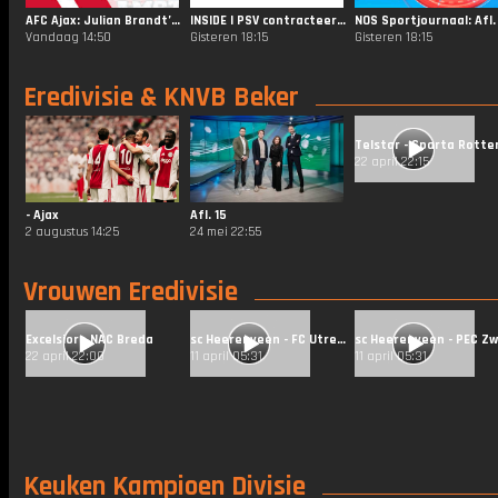
AFC Ajax: Julian Brandt’s Ajax debut 💯
INSIDE | PSV contracteert Filip Kostić
Vandaag 14:50
Gisteren 18:15
Gisteren 18:15
Eredivisie & KNVB Beker
22 april 22:15
- Ajax
Afl. 15
2 augustus 14:25
24 mei 22:55
Vrouwen Eredivisie
Excelsior - NAC Breda
sc Heerenveen - FC Utrecht
22 april 22:00
11 april 05:31
11 april 05:31
Keuken Kampioen Divisie