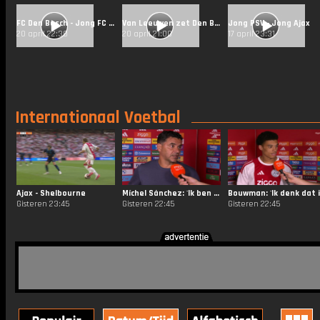
FC Den Bosch - Jong FC Utrecht
Van Leeuwen zet Den Bosch op voorsprong met vijfde goal van het seizoen
Jong PSV - Jong Ajax
20 april 22:30
20 april 21:00
17 april 23:31
Internationaal Voetbal
Ajax - Shelbourne
Míchel Sánchez: 'Ik ben niet tevreden met het resultaat'
Gisteren 23:45
Gisteren 22:45
Gisteren 22:45