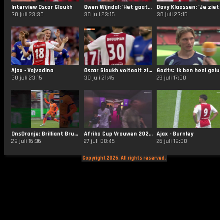
Interview Oscar Gloukh
Owen Wijndal: 'Het gaat bij vlagen goed en we kunnen het nog beter doen'
30 juli 23:30
30 juli 23:15
30 juli 23:15
Ajax - Vojvodina
Oscar Gloukh voltooit zijn hattrick!
Godts
30 juli 23:15
30 juli 21:45
29 juli 17:00
OnsOranje: Brilliant Brugts. ✨ #NothingLikeOranje #HBD
Afrika Cup Vrouwen 2026: Marokko - Kenia
Ajax - Burnley
28 juli 16:36
27 juli 00:45
26 juli 18:00
Copyright 2026. All rights reserved.