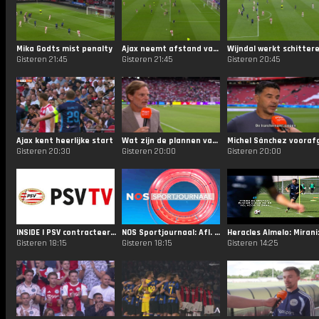
Mika Godts mist penalty
Ajax neemt afstand van Shelbourne
Gisteren 21:45
Gisteren 21:45
Gisteren 20:45
Ajax kent heerlijke start
Wat zijn de plannen van Mika Godts komend seizoen?
Gisteren 20:30
Gisteren 20:00
Gisteren 20:00
INSIDE | PSV contracteert Filip Kostić
NOS Sportjournaal: Afl. 125
Gisteren 18:15
Gisteren 18:15
Gisteren 14:25