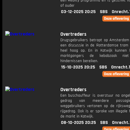
een Reality programma en is geschikt vo
of ouder
03-12-2025 20:25
SBS
Onrecht.
Overtreders
Drugsgebruikers betrapt op Amsterdam 
een discussie in de Rotterdamse tram 
heel hoog op. En in Katwijk kunnen 
marktgangers de kebabzaak niet
hindernissen bereiken.
15-10-2025 20:25
SBS
Onrecht.
Overtreders
Een buschauffeur is overstuur na ong
gedrag van meerdere passag
weggebruikers vertonen op de rijksweg
rijgedrag. Ook is er sprake van illegale
de markt in Katwijk.
08-10-2025 20:25
SBS
Onrecht.