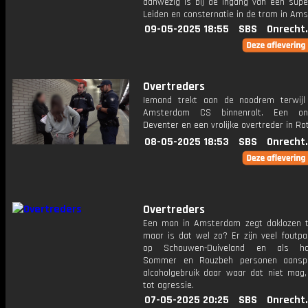
aanwezig is bij de ingang van een supe
Leiden en consternatie in de tram in Am
09-05-2025 18:55
SBS
Onrecht
Overtreders
Iemand trekt aan de noodrem terwijl
Amsterdam CS binnenrolt. Een on
Deventer en een vrolijke overtreder in R
08-05-2025 18:53
SBS
Onrecht
Overtreders
Een man in Amsterdam zegt daklozen t
maar is dat wel zo? Er zijn veel foutpa
op Schouwen-Duiveland en als ha
Sommer en Rouzbeh personen aansp
alcoholgebruik daar waar dat niet mag, 
tot agressie.
07-05-2025 20:25
SBS
Onrecht