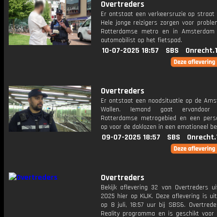
Overtreders
Er ontstaat een verkeersruzie op straat 
Hele jonge reizigers zorgen voor proble
Rotterdamse metro en in Amsterdam 
automobilist op het fietspad.
10-07-2025 18:57
SBS
Onrecht.
Overtreders
Er ontstaat een noodsituatie op de Am
Wallen. Iemand gaat ervandoor
Rotterdamse metrogebied en een per
op voor de daklozen in een emotioneel be
09-07-2025 18:57
SBS
Onrecht.
Overtreders
Bekijk aflevering 32 van Overtreders ui
2025 hier op KIJK. Deze aflevering is u
op 8 juli, 18:57 uur bij SBS6. Overtred
Reality programma en is geschikt voor 