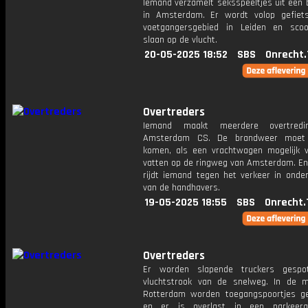
Iemand verzamelt seksspeeltjes uit een 
in Amsterdam. Er wordt volop gefiet
voetgangersgebied in Leiden en scoot
slaan op de vlucht.
20-05-2025 18:52
SBS
Onrecht.
Overtreders
Iemand maakt meerdere overtred
Amsterdam CS. De brandweer moet 
komen, als een vrachtwagen mogelijk 
vatten op de ringweg van Amsterdam. En 
rijdt iemand tegen het verkeer in onde
van de handhavers.
19-05-2025 18:55
SBS
Onrecht.
Overtreders
Er worden slapende truckers gesp
vluchtstrook van de snelweg. In de 
Rotterdam worden toegangspoortjes ge
en er is overlast in een parkeerg