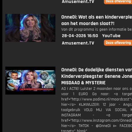
Amusement.TV
OnneDi: Wat als een kinderverpl
aan het moorden slaat?!
Van dit programma is geen informatie be
28-04-2026 16:50
YouTube
Amusement.TV
OnneDi: De dodelijke diensten va
Kinderverpleegster Genene Jone
MISDAAD & MYSTERIE
AD | ACTIE! Luister 2 maanden naar ons 
voor 1 EURO Ga naar: <a target=
href="http://www.podimo.nl/moordcast">
hier</a> KIJKWIJZER: 12 jaar - Ang
taalgebruik VOLG MIJ VIA SOCIAL
INSTAGRAM - <a target="_
href="http://www.instagram.com/Onned
hier</a> TIKTOK - @OnneDi ▻ FACEB
target="_blank"