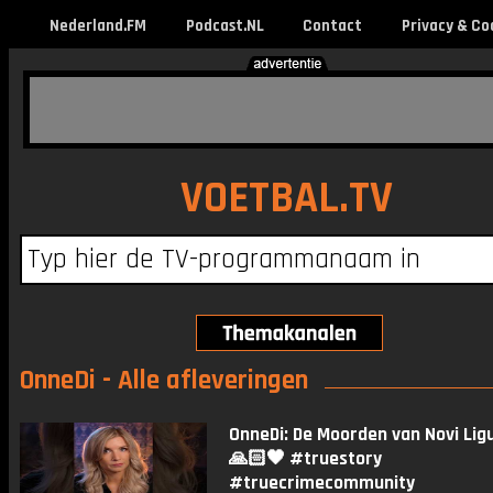
Nederland.FM
Podcast.NL
Contact
Privacy & Co
VOETBAL.TV
OnneDi - Alle afleveringen
OnneDi: De Moorden van Novi Lig
🙏🏻🖤 #truestory
#truecrimecommunity