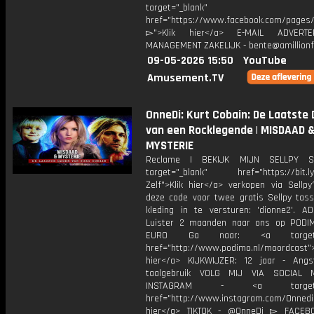
target="_blank"
href="https://www.facebook.com/pages/O
▻">Klik hier</a> E-MAIL ADVERT
MANAGEMENT ZAKELIJK - bente@amillionf
09-05-2026 15:50
YouTube
Amusement.TV
OnneDi: Kurt Cobain: De Laatste
van een Rocklegende | MISDAAD 
MYSTERIE
Reclame | BEKIJK MIJN SELLPY S
target="_blank" href="https://bit.l
Zelf">Klik hier</a> verkopen via Sellpy
deze code voor twee gratis Sellpy tas
kleding in te versturen: 'dionne2'. AD
Luister 2 maanden naar ons op PODI
EURO Ga naar: <a target="_
href="http://www.podimo.nl/moordcast">
hier</a> KIJKWIJZER: 12 jaar - Ang
taalgebruik VOLG MIJ VIA SOCIAL
INSTAGRAM - <a target="_
href="http://www.instagram.com/Onned
hier</a> TIKTOK - @OnneDi ▻ FACEB