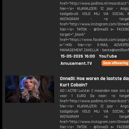
href="http://www.podimo.nl/moordcast">
hier</a> KIJKWIJZER: 12 jaar - Ang
taalgebruik VOLG MIJ VIA SOCIAL
INSTAGRAM - <a target="_
href="http://www.instagram.com/Onned
hier</a> TIKTOK - @OnneDi ▻ FACEB
target="_blank"
href="https://www.facebook.com/pages/O
▻">Klik hier</a> E-MAIL ADVERT
MANAGEMENT ZAKELIJK - bente@amillionf
15-05-2026 16:00
YouTube
Amusement.TV
OnneDi: Hoe waren de laatste da
Kurt Cobain?
AD | ACTIE! Luister 2 maanden naar ons 
voor 1 EURO Ga naar: <a target=
href="http://www.podimo.nl/moordcast">
hier</a> KIJKWIJZER: 12 jaar - Ang
taalgebruik VOLG MIJ VIA SOCIAL
INSTAGRAM - <a target="_
href="http://www.instagram.com/Onned
hier</a> TIKTOK - @OnneDi ▻ FACEB