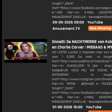
target="_blank"
href="https://www.facebook.com/pages/O
▻">Klik hier</a> E-MAIL ADVERT
MANAGEMENT ZAKELIJK - bente@amillionf
09-05-2026 09:00
YouTube
Amusement.TV
OnneDi: De NACHTMERRIE van Kal
en Charlie Carver | MISDAAD & M
AD | ACTIE! Luister 2 maanden naar ons 
voor 1 EURO Ga naar: <a target=
href="http://www.podimo.nl/moordcast">
hier</a> KIJKWIJZER: 12 jaar - Ang
taalgebruik VOLG MIJ VIA SOCIAL
INSTAGRAM - <a target="_
href="http://www.instagram.com/Onned
hier</a> TIKTOK - @OnneDi ▻ FACEB
target="_blank"
href="https://www.facebook.com/pages/O
▻">Klik hier</a> E-MAIL ADVERT
MANAGEMENT ZAKELIJK - bente@amillionf
01-05-2026 16:00
YouTube