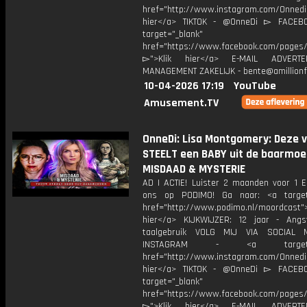
href="http://www.instagram.com/Onned
hier</a> TIKTOK - @OnneDi ▻ FACEB
target="_blank"
href="https://www.facebook.com/pages/O
▻">Klik hier</a> E-MAIL ADVERT
MANAGEMENT ZAKELIJK - bente@amillionf
10-04-2026 17:19
YouTube
Amusement.TV
OnneDi: Lisa Montgomery: Deze 
STEELT een BABY uit de baarmoed
MISDAAD & MYSTERIE
AD | ACTIE! Luister 2 maanden voor 1 
ons op PODIMO! Ga naar: <a target=
href="http://www.podimo.nl/moordcast">
hier</a> KIJKWIJZER: 12 jaar - Ang
taalgebruik VOLG MIJ VIA SOCIAL
INSTAGRAM - <a target="_
href="http://www.instagram.com/Onned
hier</a> TIKTOK - @OnneDi ▻ FACEB
target="_blank"
href="https://www.facebook.com/pages/O
▻">Klik hier</a> E-MAIL ADVERT