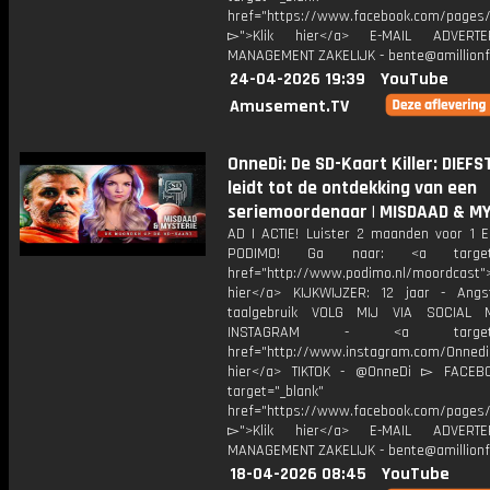
href="https://www.facebook.com/pages/O
▻">Klik hier</a> E-MAIL ADVERT
MANAGEMENT ZAKELIJK - bente@amillionf
24-04-2026 19:39
YouTube
Amusement.TV
OnneDi: De SD-Kaart Killer: DIEFS
leidt tot de ontdekking van een
seriemoordenaar | MISDAAD & M
AD | ACTIE! Luister 2 maanden voor 1 
PODIMO! Ga naar: <a target="
href="http://www.podimo.nl/moordcast">
hier</a> KIJKWIJZER: 12 jaar - Ang
taalgebruik VOLG MIJ VIA SOCIAL
INSTAGRAM - <a target="_
href="http://www.instagram.com/Onned
hier</a> TIKTOK - @OnneDi ▻ FACEB
target="_blank"
href="https://www.facebook.com/pages/O
▻">Klik hier</a> E-MAIL ADVERT
MANAGEMENT ZAKELIJK - bente@amillionf
18-04-2026 08:45
YouTube