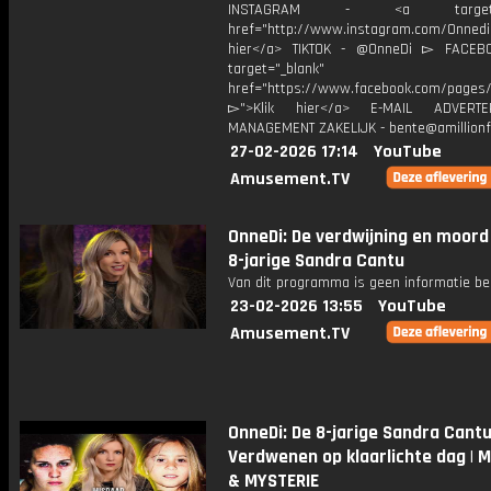
INSTAGRAM - <a target="_
href="http://www.instagram.com/Onned
hier</a> TIKTOK - @OnneDi ▻ FACEB
target="_blank"
href="https://www.facebook.com/pages/O
▻">Klik hier</a> E-MAIL ADVERT
MANAGEMENT ZAKELIJK - bente@amillionf
27-02-2026 17:14
YouTube
Amusement.TV
OnneDi: De verdwijning en moord
8-jarige Sandra Cantu
Van dit programma is geen informatie be
23-02-2026 13:55
YouTube
Amusement.TV
OnneDi: De 8-jarige Sandra Cantu
Verdwenen op klaarlichte dag | 
& MYSTERIE