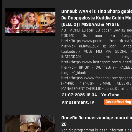
OnneDi: WAAR is Tina Sharp gebl
De Onopgeloste Keddie Cabin M
(DEEL 2) | MISDAAD & MYSTE
AD | ACTIE! Luister 30 dagen GRATIS na
PODIMO! Ga naar: <a target="
href="http://www.podimo.nl/moordcast">
hier</a> KIJKWIJZER: 12 jaar - Ang
taalgebruik VOLG MIJ VIA SOCIAL
INSTAGRAM - <a target="_
href="http://www.instagram.com/Onned
hier</a> TIKTOK - @OnneDi ▻ FACEB
target="_blank"
href="https://www.facebook.com/pages/O
▻">Klik hier</a> E-MAIL ADVERT
MANAGEMENT ZAKELIJK - bente@amillionf
31-07-2026 16:34
YouTube
Amusement.TV
OnneDi: De meervoudige moord i
28
Van dit programma is geen informatie be