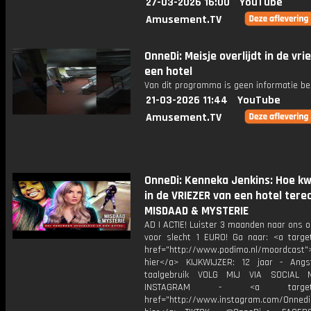
27-03-2026 16:00
YouTube
Amusement.TV
OnneDi: Meisje overlijdt in de vri
een hotel
Van dit programma is geen informatie be
21-03-2026 11:44
YouTube
Amusement.TV
OnneDi: Kenneka Jenkins: Hoe kw
in de VRIEZER van een hotel terec
MISDAAD & MYSTERIE
AD | ACTIE! Luister 3 maanden naar ons 
voor slecht 1 EURO! Ga naar: <a target
href="http://www.podimo.nl/moordcast">
hier</a> KIJKWIJZER: 12 jaar - Ang
taalgebruik VOLG MIJ VIA SOCIAL
INSTAGRAM - <a target="_
href="http://www.instagram.com/Onned