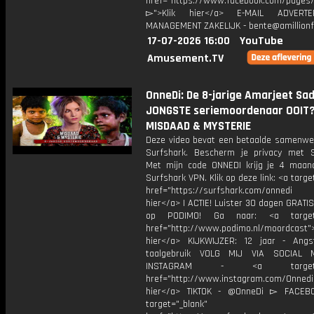
href="https://www.facebook.com/pages/O
▻">Klik hier</a> E-MAIL ADVERT
MANAGEMENT ZAKELIJK - bente@amillionf
17-07-2026 16:00
YouTube
Amusement.TV
OnneDi: De 8-jarige Amarjeet Sad
JONGSTE seriemoordenaar OOIT?!
MISDAAD & MYSTERIE
Deze video bevat een betaalde samenwe
Surfshark. Bescherm je privacy met S
Met mijn code ONNEDI krijg je 4 maan
Surfshark VPN. Klik op deze link: <a targe
href="https://surfshark.com/onnedi
hier</a> | ACTIE! Luister 30 dagen GRATI
op PODIMO! Ga naar: <a target=
href="http://www.podimo.nl/moordcast">
hier</a> KIJKWIJZER: 12 jaar - Ang
taalgebruik VOLG MIJ VIA SOCIAL
INSTAGRAM - <a target="_
href="http://www.instagram.com/Onned
hier</a> TIKTOK - @OnneDi ▻ FACEB
target="_blank"