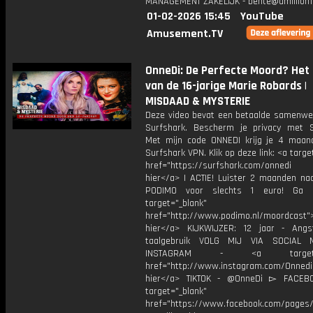
MANAGEMENT ZAKELIJK - bente@amillionf
01-02-2026 15:45
YouTube
Amusement.TV
OnneDi: De Perfecte Moord? Het 
van de 16-jarige Marie Robards |
MISDAAD & MYSTERIE
Deze video bevat een betaalde samenwe
Surfshark. Bescherm je privacy met S
Met mijn code ONNEDI krijg je 4 maan
Surfshark VPN. Klik op deze link: <a targe
href="https://surfshark.com/onnedi
hier</a> | ACTIE! Luister 2 maanden na
PODIMO voor slechts 1 euro! Ga 
target="_blank"
href="http://www.podimo.nl/moordcast">
hier</a> KIJKWIJZER: 12 jaar - Ang
taalgebruik VOLG MIJ VIA SOCIAL
INSTAGRAM - <a target="_
href="http://www.instagram.com/Onned
hier</a> TIKTOK - @OnneDi ▻ FACEB
target="_blank"
href="https://www.facebook.com/pages/O