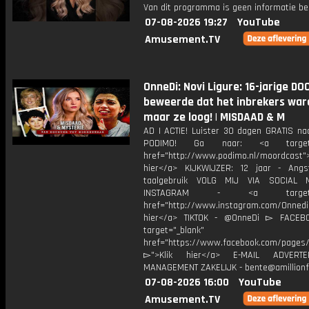
Van dit programma is geen informatie be
07-08-2026 19:27
YouTube
Amusement.TV
OnneDi: Novi Ligure: 16-jarige D
beweerde dat het inbrekers wa
maar ze loog! | MISDAAD & M
AD | ACTIE! Luister 30 dagen GRATIS na
PODIMO! Ga naar: <a target="
href="http://www.podimo.nl/moordcast">
hier</a> KIJKWIJZER: 12 jaar - Ang
taalgebruik VOLG MIJ VIA SOCIAL
INSTAGRAM - <a target="_
href="http://www.instagram.com/Onned
hier</a> TIKTOK - @OnneDi ▻ FACEB
target="_blank"
href="https://www.facebook.com/pages/O
▻">Klik hier</a> E-MAIL ADVERT
MANAGEMENT ZAKELIJK - bente@amillionf
07-08-2026 16:00
YouTube
Amusement.TV