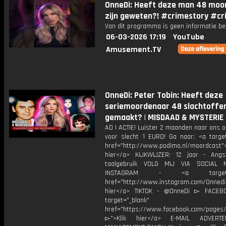
OnneDi: Heeft deze man 48 moo
zijn geweten?! #crimestory #cr
Van dit programma is geen informatie be
06-03-2026 17:19
YouTube
Amusement.TV
OnneDi: Peter Tobin: Heeft deze
seriemoordenaar 48 slachtoffe
gemaakt? | MISDAAD & MYSTERIE
AD | ACTIE! Luister 2 maanden naar ons 
voor slecht 1 EURO! Ga naar: <a target
href="http://www.podimo.nl/moordcast">
hier</a> KIJKWIJZER: 12 jaar - Ang
taalgebruik VOLG MIJ VIA SOCIAL
INSTAGRAM - <a target="_
href="http://www.instagram.com/Onned
hier</a> TIKTOK - @OnneDi ▻ FACEB
target="_blank"
href="https://www.facebook.com/pages/O
▻">Klik hier</a> E-MAIL ADVERT