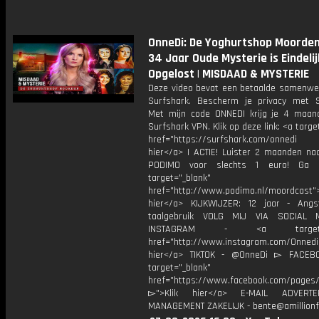
OnneDi: De Yoghurtshop Moorden
34 Jaar Oude Mysterie is Eindelij
Opgelost | MISDAAD & MYSTERIE
Deze video bevat een betaalde samenwe
Surfshark. Bescherm je privacy met S
Met mijn code ONNEDI krijg je 4 maan
Surfshark VPN. Klik op deze link: <a targe
href="https://surfshark.com/onnedi
hier</a> | ACTIE! Luister 2 maanden na
PODIMO voor slechts 1 euro! Ga 
target="_blank"
href="http://www.podimo.nl/moordcast">
hier</a> KIJKWIJZER: 12 jaar - Ang
taalgebruik VOLG MIJ VIA SOCIAL
INSTAGRAM - <a target="_
href="http://www.instagram.com/Onned
hier</a> TIKTOK - @OnneDi ▻ FACEB
target="_blank"
href="https://www.facebook.com/pages/O
▻">Klik hier</a> E-MAIL ADVERT
MANAGEMENT ZAKELIJK - bente@amillionf