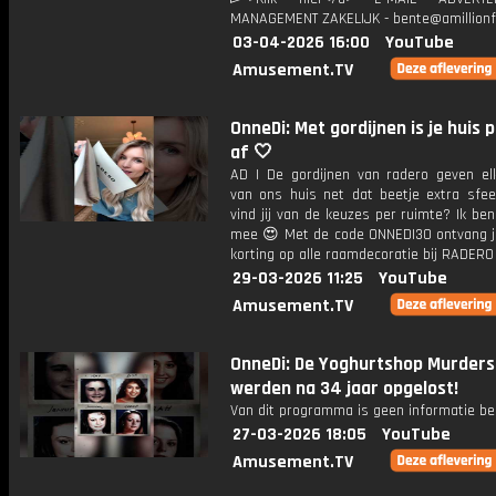
MANAGEMENT ZAKELIJK - bente@amillionf
03-04-2026 16:00
YouTube
Amusement.TV
OnneDi: Met gordijnen is je huis 
af 🤍
AD | De gordijnen van radero geven el
van ons huis net dat beetje extra sf
vind jij van de keuzes per ruimte? Ik ben 
mee 😍 Met de code ONNEDI30 ontvang 
korting op alle raamdecoratie bij RADERO
29-03-2026 11:25
YouTube
Amusement.TV
OnneDi: De Yoghurtshop Murders
werden na 34 jaar opgelost!
Van dit programma is geen informatie be
27-03-2026 18:05
YouTube
Amusement.TV