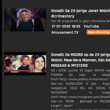
OnneDi: De 23-jarige Janet Wals
#crimestory
Van dit programma is geen informatie be
17-07-2026 18:32
YouTube
Amusement.TV
OnneDi: De MOORD op de 23-jarig
Walsh: Meerdere Mannen, Eén Da
MISDAAD & MYSTERIE
AD | ACTIE! Luister 30 dagen GRATIS na
PODIMO! Ga naar: <a target="
href="http://www.podimo.nl/moordcast">
hier</a> KIJKWIJZER: 12 jaar - Ang
taalgebruik VOLG MIJ VIA SOCIAL
INSTAGRAM - <a target="_
href="http://www.instagram.com/Onned
hier</a> TIKTOK - @OnneDi ▻ FACEB
target="_blank"