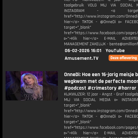
taalgebruik VOLG MIJ VIA SOCIAL
INSTAGRAM - <a target="_
href="http://www.instagram.com/Onned
hier</a> TIKTOK - @OnneDi ▻ FACEB
target="_blank"
href="https://www.facebook.com/pages/O
▻">Klik hier</a> E-MAIL ADVERT
MANAGEMENT ZAKELIJK - bente@amillionf
06-02-2026 16:01
YouTube
Amusement.TV
OnneDi: Hoe een 16-jarig meisje b
wegkwam met de perfecte moor
#podcast #crimestory #horror
KIJKWIJZER: 12 jaar - Angst - Grof taalge
MIJ VIA SOCIAL MEDIA ▻ INSTAGR
target="_blank"
href="http://www.instagram.com/Onned
hier</a> TIKTOK - @OnneDi ▻ FACEB
target="_blank"
href="https://www.facebook.com/pages/O
▻">Klik hier</a> E-MAIL ADVERT