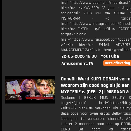
href="http://www.podimo.nl/moordcast">
hier</a> KIJKWIJZER: 12 jaar - Ang
taalgebruik VOLG MIJ VIA SOCIAL
INSTAGRAM - <a target="_
href="http://www.instagram.com/Onned
hier</a> TIKTOK - @OnneDi ▻ FACEB
target="_blank"
href="https://www.facebook.com/pages/O
▻">Klik hier</a> E-MAIL ADVERT
MANAGEMENT ZAKELIJK - bente@amillionf
22-05-2026 16:00
YouTube
Amusement.TV
OnneDi: Werd KURT COBAIN verm
Waarom zijn dood nog altijd een
MYSTERIE is (DEEL 2) | MISDAAD &
Reclame | BEKIJK MIJN SELLPY S
target="_blank" href="https://bit.l
Zelf">Klik hier</a> verkopen via Sellpy
deze code voor twee gratis Sellpy tas
kleding in te versturen: 'dionne2'. AD
Luister 2 maanden naar ons op PODI
EURO Ga naar: <a target="_