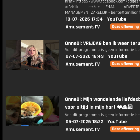
href="https://www.facebook.com/pages/O
▻">Klik hier</a> E-MAIL ADVERT
MANAGEMENT ZAKELIJK - bente@amillionf
10-07-2026 17:34
YouTube
Amusement.TV
OnneDi: VRIJDAG ben ik weer ter
Van dit programma is geen informatie be
07-07-2026 18:43
YouTube
Amusement.TV
OnneDi: Mijn wandelende liefdesb
voor altijd in mijn hart ❤️🙏🏻
Van dit programma is geen informatie be
05-07-2026 18:22
YouTube
Amusement.TV