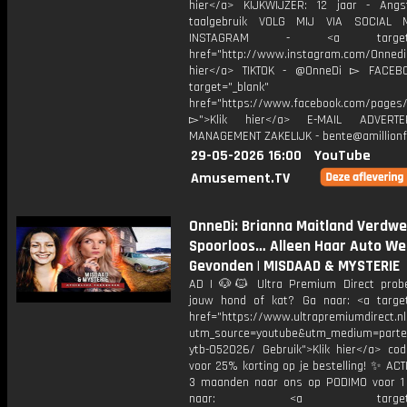
hier</a> KIJKWIJZER: 12 jaar - Ang
taalgebruik VOLG MIJ VIA SOCIAL
INSTAGRAM - <a target="_
href="http://www.instagram.com/Onned
hier</a> TIKTOK - @OnneDi ▻ FACEB
target="_blank"
href="https://www.facebook.com/pages/O
▻">Klik hier</a> E-MAIL ADVERT
MANAGEMENT ZAKELIJK - bente@amillionf
29-05-2026 16:00
YouTube
Amusement.TV
OnneDi: Brianna Maitland Verdw
Spoorloos… Alleen Haar Auto We
Gevonden | MISDAAD & MYSTERIE
AD | 🐶🐱 Ultra Premium Direct prob
jouw hond of kat? Ga naar: <a target
href="https://www.ultrapremiumdirect.nl
utm_source=youtube&utm_medium=parte
ytb-052026/ Gebruik">Klik hier</a> co
voor 25% korting op je bestelling! ✨ ACTI
3 maanden naar ons op PODIMO voor 
naar: <a target="_b