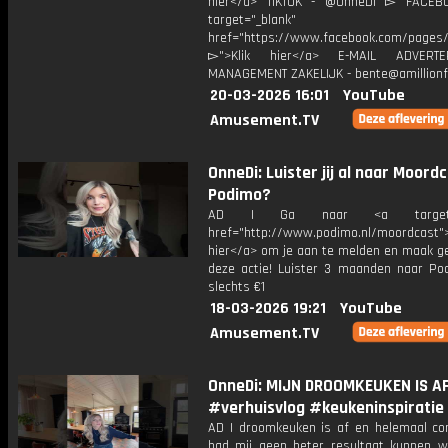
hier</a> TIKTOK - @OnneDi ▻ FACEB
target="_blank"
href="https://www.facebook.com/pages/O
▻">Klik hier</a> E-MAIL ADVERT
MANAGEMENT ZAKELIJK - bente@amillionf
20-03-2026 16:01
YouTube
Amusement.TV
OnneDi: Luister jij al naar Moord
Podimo?
AD | Ga naar <a target="_
href="http://www.podimo.nl/moordcast">
hier</a> om je aan te melden en maak ge
deze actie! Luister 3 maanden naar Po
slechts €1
18-03-2026 19:21
YouTube
Amusement.TV
OnneDi: MIJN DROOMKEUKEN IS AF
#verhuisvlog #keukeninspiratie
AD | droomkeuken is af en helemaal com
had mij geen beter resultaat kunnen 