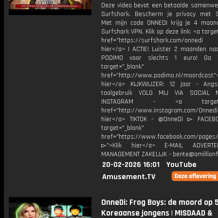
Deze video bevat een betaalde samenwe
Surfshark. Bescherm je privacy met S
Met mijn code ONNEDI krijg je 4 maan
Surfshark VPN. Klik op deze link: <a targe
href="https://surfshark.com/onnedi
hier</a> | ACTIE! Luister 2 maanden na
PODIMO voor slechts 1 euro! Ga 
target="_blank"
href="http://www.podimo.nl/moordcast">
hier</a> KIJKWIJZER: 12 jaar - Ang
taalgebruik VOLG MIJ VIA SOCIAL
INSTAGRAM - <a target="_
href="http://www.instagram.com/Onned
hier</a> TIKTOK - @OnneDi ▻ FACEB
target="_blank"
href="https://www.facebook.com/pages/O
▻">Klik hier</a> E-MAIL ADVERT
MANAGEMENT ZAKELIJK - bente@amillionf
20-02-2026 16:01
YouTube
Amusement.TV
OnneDi: Frog Boys: de moord op 5
Koreaanse jongens | MISDAAD &