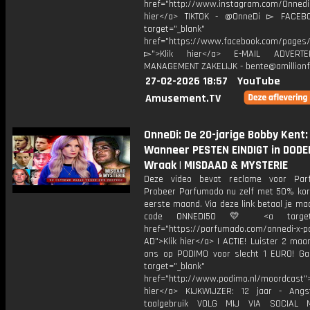
href="http://www.instagram.com/Onned
hier</a> TIKTOK - @OnneDi ▻ FACEB
target="_blank"
href="https://www.facebook.com/pages/O
▻">Klik hier</a> E-MAIL ADVERT
MANAGEMENT ZAKELIJK - bente@amillionf
27-02-2026 18:57
YouTube
Amusement.TV
OnneDi: De 20-jarige Bobby Kent:
Wanneer PESTEN EINDIGT in DODE
Wraak | MISDAAD & MYSTERIE
Deze video bevat reclame voor Par
Probeer Parfumado nu zelf met 50% kort
eerste maand. Via deze link betaal je m
code ONNEDI50 💛 <a target="
href="https://parfumado.com/onnedi-x-
AD">Klik hier</a> | ACTIE! Luister 2 ma
ons op PODIMO voor slecht 1 EURO! Ga
target="_blank"
href="http://www.podimo.nl/moordcast">
hier</a> KIJKWIJZER: 12 jaar - Ang
taalgebruik VOLG MIJ VIA SOCIAL