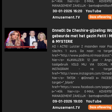
▻">Klik hier</a> E-MAIL ADVERT
MANAGEMENT ZAKELIJK - bente@amillionf
30-01-2026 16:20
YouTube
Amusement.TV
OnneDi: De Cheshire-gijzeling: W
gebeurde met het gezin Petit | 
& MYSTERIE
AD | ACTIE! Luister 2 maanden naar Po
slechts 1 euro. Ga naar: <a target
href="http://www.podimo.nl/moordcast">
hier</a> KIJKWIJZER: 12 jaar - Ang
taalgebruik VOLG MIJ VIA SOCIAL
INSTAGRAM - <a target="_
href="http://www.instagram.com/Onned
hier</a> TIKTOK - @OnneDi ▻ FACEB
target="_blank"
href="https://www.facebook.com/pages/O
▻">Klik hier</a> E-MAIL ADVERT
MANAGEMENT ZAKELIJK - bente@amillionf
09-01-2026 19:00
YouTube
Amusement.TV