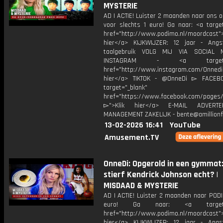
MYSTERIE
AD | ACTIE! Luister 2 maanden naar ons 
voor slechts 1 euro! Ga naar: <a target
href="http://www.podimo.nl/moordcast">
hier</a> KIJKWIJZER: 12 jaar - Ang
taalgebruik VOLG MIJ VIA SOCIAL
INSTAGRAM - <a target="_
href="http://www.instagram.com/Onned
hier</a> TIKTOK - @OnneDi ▻ FACEB
target="_blank"
href="https://www.facebook.com/pages/O
▻">Klik hier</a> E-MAIL ADVERT
MANAGEMENT ZAKELIJK - bente@amillionf
13-02-2026 16:41
YouTube
Amusement.TV
OnneDi: Opgerold in een gymmat
stierf Kendrick Johnson echt? |
MISDAAD & MYSTERIE
AD | ACTIE! Luister 2 maanden naar PODI
euro! Ga naar: <a target="
href="http://www.podimo.nl/moordcast">
hier</a> KIJKWIJZER: 12 jaar - Ang