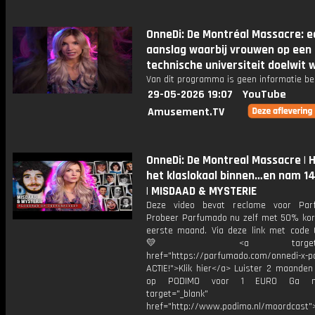
OnneDi: De Montréal Massacre: e
aanslag waarbij vrouwen op een
technische universiteit doelwit 
Van dit programma is geen informatie be
29-05-2026 19:07
YouTube
Amusement.TV
OnneDi: De Montreal Massacre | Hi
het klaslokaal binnen…en nam 14
| MISDAAD & MYSTERIE
Deze video bevat reclame voor Par
Probeer Parfumado nu zelf met 50% kort
eerste maand. Via deze link met code
💛 <a target="_bl
href="https://parfumado.com/onnedi-x-
ACTIE!">Klik hier</a> Luister 2 maanden
op PODIMO voor 1 EURO Ga n
target="_blank"
href="http://www.podimo.nl/moordcast">