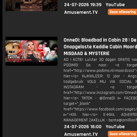
24-07-2026 19:39
YouTube
Amusement.TV
OnneDi: Bloedbad in Cabin 28 | De
Onopgeloste Keddie Cabin Moord
MISDAAD & MYSTERIE
AD | ACTIE! Luister 30 dagen GRATIS na
PODIMO! Ga naar: <a target="
href="http://www.podimo.nl/moordcast">
hier</a> KIJKWIJZER: 12 jaar - Ang
taalgebruik VOLG MIJ VIA SOCIAL
INSTAGRAM - <a target="_
href="http://www.instagram.com/Onned
hier</a> TIKTOK - @OnneDi ▻ FACEB
target="_blank"
href="https://www.facebook.com/pages/O
▻">Klik hier</a> E-MAIL ADVERT
MANAGEMENT ZAKELIJK - bente@amillionf
24-07-2026 16:00
YouTube
Amusement.TV