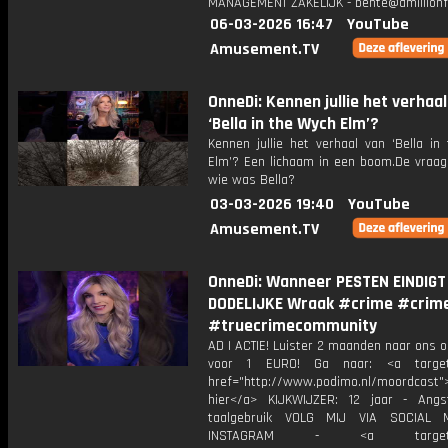
MANAGEMENT ZAKELIJK - bente@amillionf
06-03-2026 16:47
YouTube
Amusement.TV
OnneDi: Kennen jullie het verhaal
‘Bella in the Wych Elm’?
Kennen jullie het verhaal van ‘Bella in
Elm’? Een lichaam in een boom.De vraag d
wie was Bella?
03-03-2026 19:40
YouTube
Amusement.TV
OnneDi: Wanneer PESTEN EINDIGT 
DODELIJKE Wraak #crime #crim
#truecrimecommunity
AD | ACTIE! Luister 2 maanden naar ons 
voor 1 EURO! Ga naar: <a target=
href="http://www.podimo.nl/moordcast">
hier</a> KIJKWIJZER: 12 jaar - Ang
taalgebruik VOLG MIJ VIA SOCIAL
INSTAGRAM - <a target="_