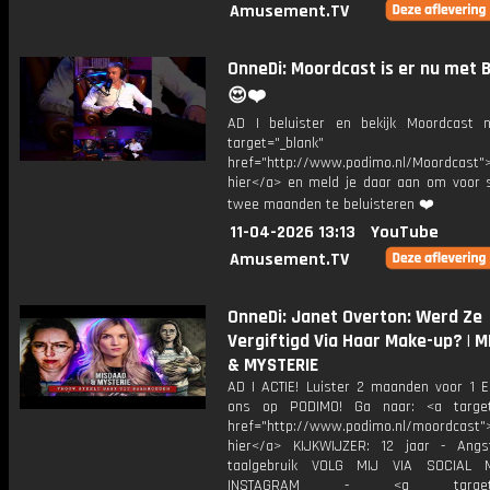
Amusement.TV
OnneDi: Moordcast is er nu met 
😍❤️
AD | beluister en bekijk Moordcast
target="_blank"
href="http://www.podimo.nl/Moordcast">
hier</a> en meld je daar aan om voor s
twee maanden te beluisteren ❤️
11-04-2026 13:13
YouTube
Amusement.TV
OnneDi: Janet Overton: Werd Ze
Vergiftigd Via Haar Make-up? | 
& MYSTERIE
AD | ACTIE! Luister 2 maanden voor 1 
ons op PODIMO! Ga naar: <a target=
href="http://www.podimo.nl/moordcast">
hier</a> KIJKWIJZER: 12 jaar - Ang
taalgebruik VOLG MIJ VIA SOCIAL
INSTAGRAM - <a target="_