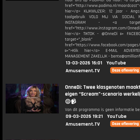
naar ons op PODIMO! Ga naar: <a target
href="http://www.podimo.nl/moordcast">
hier</a> KIJKWIJZER: 12 jaar - Ang
taalgebruik VOLG MIJ VIA SOCIAL
INSTAGRAM - <a target="_
href="http://www.instagram.com/Onned
hier</a> TIKTOK - @OnneDi ▻ FACEB
target="_blank"
href="https://www.facebook.com/pages/O
▻">Klik hier</a> E-MAIL ADVERT
MANAGEMENT ZAKELIJK - bente@amillionf
13-03-2026 16:01
YouTube
Amusement.TV
OnneDi: Twee klasgenoten maak
eigen “Scream”-scenario werkeli
😖📹
Van dit programma is geen informatie be
09-03-2026 19:21
YouTube
Amusement.TV