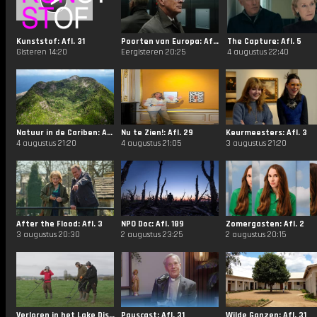
Kunststof: Afl. 31
Poorten van Europa: Afl. 1
The Capture: Afl. 5
Gisteren 14:20
Eergisteren 20:25
4 augustus 22:40
Natuur in de Cariben: Afl. 5
Nu te Zien!: Afl. 29
Keurmeesters: Afl. 3
4 augustus 21:20
4 augustus 21:05
3 augustus 21:20
After the Flood: Afl. 3
NPO Doc: Afl. 189
Zomergasten: Afl. 2
3 augustus 20:30
2 augustus 23:25
2 augustus 20:15
Verloren in het Lake District: Afl. 7
Pauscast: Afl. 31
Wilde Ganzen: Afl. 31