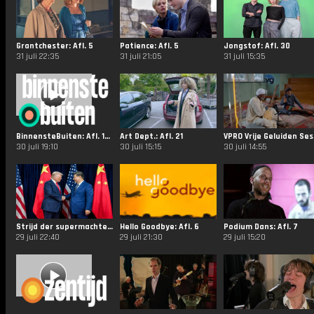
Grantchester: Afl. 5
Patience: Afl. 5
Jongstof: Afl. 30
31 juli 22:35
31 juli 21:05
31 juli 15:35
BinnensteBuiten: Afl. 143
Art Dept.: Afl. 21
VPRO
30 juli 19:10
30 juli 15:15
30 juli 14:55
Strijd der supermachten: Afl. 2
Hello Goodbye: Afl. 6
Podium Dans: Afl. 7
29 juli 22:40
29 juli 21:30
29 juli 15:20