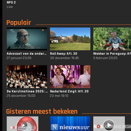
NPO 2
Live
Populair
Advocaat van de onderwereld: Afl. 4
Rail Away: Afl. 30
27 januari 23:05
30 december 19:45
5 februari 20:25
De Kerstmatinee 2025: Afl. 1
Nederland Zingt: Afl. 20
25 december 15:00
23 mei 18:10
Gisteren meest bekeken