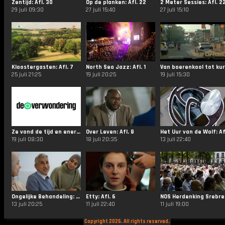
Zentijd: Afl. 30
Op de planken: Afl. 22
2 Meter Sessies: Afl. 2
29 juli 09:30
27 juli 15:40
27 juli 15:10
Kloostergasten: Afl. 7
North Sea Jazz: Afl. 1
25 juli 21:25
19 juli 20:25
19 juli 15:30
Ze vond de tijd en energie om een boek te schrijven over het oorlogsverleden van haar vader. Leoni J
Over Leven: Afl. 8
19 juli 08:30
18 juli 20:35
13 juli 22:40
Ongelijke Behandeling: Afl. 3
Etty: Afl. 6
NOS 
13 juli 20:25
11 juli 22:40
11 juli 19:00
Copyright 2026. All rights reserved.