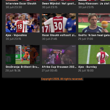
Interview Oscar Gloukh
Owen Wijndal: 'Het gaat bij vlagen goed en we kunnen het nog beter doen'
30 juli 23:30
30 juli 23:15
30 juli 23:15
Ajax - Vojvodina
Oscar Gloukh voltooit zijn hattrick!
Godts
30 juli 23:15
30 juli 21:45
29 juli 17:00
OnsOranje: Brilliant Brugts. ✨ #NothingLikeOranje #HBD
Afrika Cup Vrouwen 2026: Marokko - Kenia
Ajax - Burnley
28 juli 16:36
27 juli 00:45
26 juli 18:00
Copyright 2026. All rights reserved.