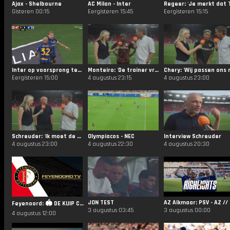
Ajax - Shelbourne
AC Milan - Inter
Gisteren 00:15
Eergisteren 15:45
Eergisteren 15:15
Inter op voorsprong tegen AC Milan!
Monteiro: 'De trainer vroeg of ik ready was en ik zei dat ik dat zeker was'
Eergisteren 15:00
4 augustus 23:15
4 augustus 23:00
Schreuder: 'Ik moet de hele ploeg een compliment geven'
Olympiacos - NEC
Interview Schreuder
4 augustus 23:00
4 augustus 22:30
4 augustus 20:30
JON TEST
AZ A
Feyenoord: 🏟️ DE KUIP CUP STORIES | 2026-2027
3 augustus 03:45
3 augustus 00:00
4 augustus 12:00