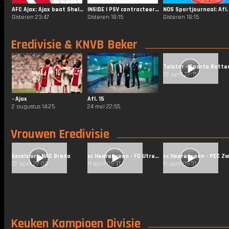
AFC Ajax: Ajax beat Shelbourne FC: 3-1! 😌
INSIDE | PSV contracteert Filip Kostić
Gisteren 23:47
Gisteren 18:15
Gisteren 18:15
Eredivisie & KNVB Beker
22 april 22:15
- Ajax
Afl. 15
2 augustus 14:25
24 mei 22:55
Vrouwen Eredivisie
Excelsior - NAC Breda
sc Heerenveen - FC Utrecht
22 april 22:00
11 april 05:31
11 april 05:31
Keuken Kampioen Divisie