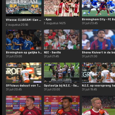
- Ajax
Vitesse: CLUBCAM | Een zonnige Fandag op Papendal! ☀️
2 augustus 14:25
31 juli 23:45
2 augustus 20:56
Birmingham op gelijke hoogte tegen Barcelona
NEC - Sevilla
31 juli 23:00
31 juli 21:45
31 juli 21:30
Officieus debuut van Tadic bij N.E.C.
Opstootje bij N.E.C. - Sevilla
31 juli 20:45
31 juli 20:00
31 juli 19:45