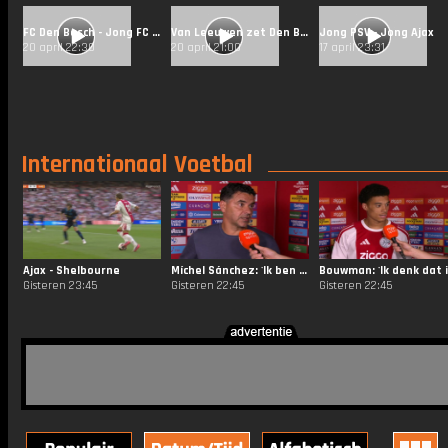
FC Den Bosch - Jong FC Utrecht
Van Leeuwen zet Den Bosch op voorsprong met vijfde goal van het seizoen
Jong PSV - Jong Ajax
20 april 22:30
20 april 21:00
17 april 23:31
Internationaal Voetbal
Ajax - Shelbourne
Míchel Sánchez: 'Ik ben niet tevreden met het resultaat'
Gisteren 23:45
Gisteren 22:45
Gisteren 22:45