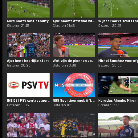
Mika Godts mist penalty
Ajax neemt afstand van Shelbourne
Gisteren 21:45
Gisteren 21:45
Gisteren 20:45
Ajax kent heerlijke start
Wat zijn de plannen van Mika Godts komend seizoen?
Gisteren 20:30
Gisteren 20:00
Gisteren 20:00
INSIDE | PSV contracteert Filip Kostić
NOS Sportjournaal: Afl. 125
Gisteren 18:15
Gisteren 18:15
Gisteren 14:25