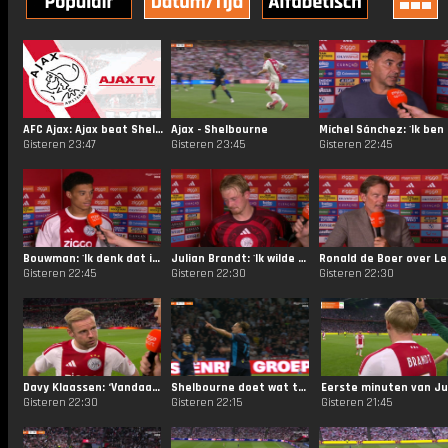
AFC Ajax: Ajax beat Shelbourne FC: 3-1! 😌
Ajax - Shelbourne
Míchel 
Gisteren 23:47
Gisteren 23:45
Gisteren 22:45
Bouwman: 'Ik denk dat ik de laatste tijd wel sterk sta te spelen'
Julian Brandt: 'Ik wilde van dit alles deel uitmaken'
Ronald
Gisteren 22:45
Gisteren 22:30
Gisteren 22:30
Davy Klaassen: ‘Vandaag kom je er nog een soort van mee weg’
Shelbourne doet wat terug!
Gisteren 22:30
Gisteren 22:15
Gisteren 21:45