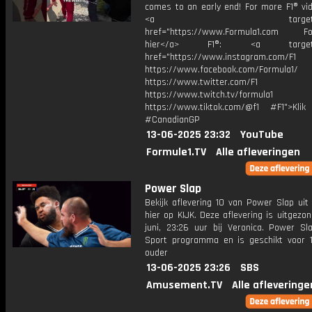
comes to an early end! For more F1® vid
<a target="_bl
href="https://www.Formula1.com Fol
hier</a> F1®: <a target="_
href="https://www.instagram.com/F1
https://www.facebook.com/Formula1/
https://www.twitter.com/F1
https://www.twitch.tv/formula1
https://www.tiktok.com/@f1 #F1">Klik
#CanadianGP
13-06-2025 23:32
YouTube
Formule1.TV
Alle afleveringen
Power Slap
Bekijk aflevering 10 van Power Slap uit
hier op KIJK. Deze aflevering is uitgezo
juni, 23:26 uur bij Veronica. Power Sl
Sport programma en is geschikt voor 1
ouder
13-06-2025 23:26
SBS
Amusement.TV
Alle afleveringe