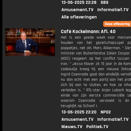
13-06-2025 22:28
SBS
Amusement.TV
Informatief.TV
Alle afleveringen
Café Kockelmann: Afl. 40
Het is een goede week voor mensen
houden van het gezelschapsspel p
poppetjes, net als Mats Akkerman. * Dem
minister van Buitenlandse Zaken Caspar
(NSC) reageert op het conflict tussen 
Iran. * Jesse Klaver zit 15 jaar in de Kam
cadeautje kreeg hij een nieuwe linkse 
Ingrid Coenradie gaat dan eindelijk vertel
nu dan echt met een partij aan het pra
zich bij aan te sluiten, en hoe ze inho
verleiden is. * RTL-ster Arjen Lubach le
einde van zijn eerste commerciële se
waarom Coenradie vervloekt is én
terugkijkt op Schoof I.
13-06-2025 22:20
NPO2
Amusement.TV
Informatief.TV
Nieuws.TV
Politiek.TV