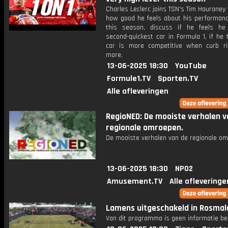
Charles Leclerc joins TSN's Tim Hauraney 
how good he feels about his performanc
this season, discuss if he feels h
second-quickest car in Formula 1, if he 
car is more competitive when curb ri
more.
13-06-2025 18:30
YouTube
Formule1.TV
Sporten.TV
Alle afleveringen
RegioNED: De mooiste verhalen v
regionale omroepen.
De mooiste verhalen van de regionale om
13-06-2025 18:30
NPO2
Amusement.TV
Alle afleveringe
Lamens uitgeschakeld in Rosmal
Van dit programma is geen informatie be