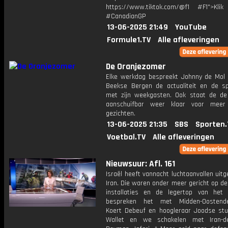
https://www.tiktok.com/@f1 #F1">Klik
#CanadianGP
13-06-2025 21:49
YouTube
Formule1.TV
Alle afleveringen
De Oranjezomer
Elke werkdag bespreekt Johnny de Mol 
Beekse Bergen de actualiteit en de s
met zijn weekgasten. Ook staat de de 
aanschuifbar weer klaar voor meer
gezichten.
13-06-2025 21:35
SBS
Sporten.
Voetbal.TV
Alle afleveringen
Nieuwsuur: Afl. 161
Israël heeft vannacht luchtaanvallen uit
Iran. Die waren onder meer gericht op de
installaties en de legertop van het
bespreken het met Midden-Oostende
Koert Debeuf en hoogleraar Joodse stu
Wallet en we schakelen met Iran-de