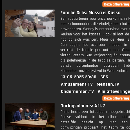
Familie Gillis: Massa is Kassa
Een rustig begin voor onze parkprins in 
met schoonouders die eindelijk het chat
bewonderen. Wendy is enthousiast over 
keuken voor het kasteel – ook al laat de
nog op zich wachten. Maar de kleur is 
Dan begint het avontuur: midden in
vertrekt de familie per auto naar Ooste
vieren Peters 63e verjaardag én steu
als jodelmeisje in de Tiroolse bergen. H
eerste buitenlandse optreden tij
Hollandse muziekfestival in Westendorf.
13-06-2025 20:30
SBS
Amusement.TV
Mensen.TV
Ondernemen.TV
Alle aflevering
Oorlogsalbums: Afl. 2
Philip heeft een fotoalbum meegebrach
Duitse soldaat. In het album duik
hetzelfde gezicht op. Met een 
aanwijzingen probeert het team te ac