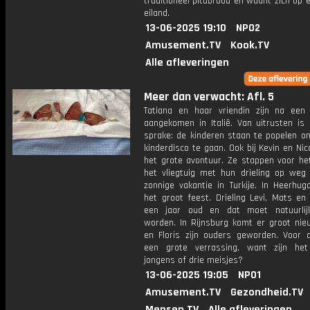
traditioneel pitabrood en waant zich op 
eiland.
13-06-2025 19:10
NPO2
Amusement.TV
Kook.TV
Alle afleveringen
Meer dan verwacht: Afl. 5
Tatiana en haar vriendin zijn na een 
aangekomen in Italië. Van uitrusten is
sprake: de kinderen staan te popelen o
kinderdisco te gaan. Ook bij Kevin en Nic
het grote avontuur. Ze stappen voor het
het vliegtuig met hun drieling op weg
zonnige vakantie in Turkije. In Heerhug
het groot feest. Drieling Levi, Mats en
een jaar oud en dat moet natuurlij
worden. In Rijnsburg komt er groot nie
en Floris zijn ouders geworden. Voor d
een grote verrassing, want zijn he
jongens of drie meisjes?
13-06-2025 19:05
NPO1
Amusement.TV
Gezondheid.TV
Mensen.TV
Alle afleveringen