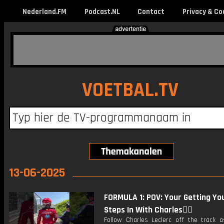
Nederland.FM
Podcast.NL
Contact
Privacy & Co
VOETBAL.TV
13-06-2025
FORMULA 1: POV: Your Getting You
Steps In With Charles🚶‍♂️
Follow Charles Leclerc off the track a