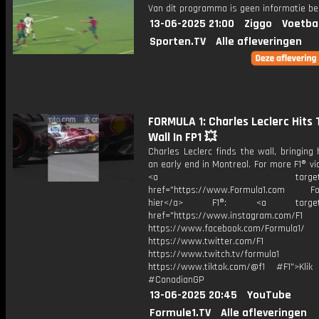
Van dit programma is geen informatie be
13-06-2025 21:00
Ziggo
Voetba
Sporten.TV
Alle afleveringen
FORMULA 1: Charles Leclerc Hits 
Wall In FP1 💥
Charles Leclerc finds the wall, bringing 
an early end in Montreal. For more F1® vid
<a target="_bl
href="https://www.Formula1.com Fol
hier</a> F1®: <a target="_
href="https://www.instagram.com/F1
https://www.facebook.com/Formula1/
https://www.twitter.com/F1
https://www.twitch.tv/formula1
https://www.tiktok.com/@f1 #F1">Klik
#CanadianGP
13-06-2025 20:45
YouTube
Formule1.TV
Alle afleveringen