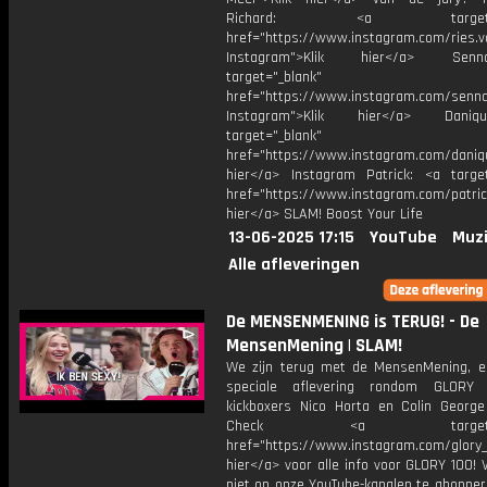
Richard: <a target="_
href="https://www.instagram.com/ries.v
Instagram">Klik hier</a> Se
target="_blank"
href="https://www.instagram.com/senna
Instagram">Klik hier</a> Dani
target="_blank"
href="https://www.instagram.com/daniq
hier</a> Instagram Patrick: <a target
href="https://www.instagram.com/patric
hier</a> SLAM! Boost Your Life
13-06-2025 17:15
YouTube
Muzi
Alle afleveringen
De MENSENMENING is TERUG! - De
MensenMening | SLAM!
We zijn terug met de MensenMening, e
speciale aflevering rondom GLORY 
kickboxers Nico Horta en Colin George
Check <a target="_b
href="https://www.instagram.com/glory_n
hier</a> voor alle info voor GLORY 100! 
niet op onze YouTube-kanalen te abonner