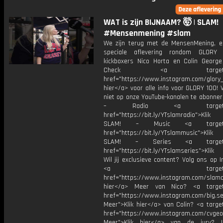
WAT is zijn BIJNAAM? 🤯 | SLAM!
#Mensenmening #slam
We zijn terug met de MensenMening, e
speciale aflevering rondom GLORY 
kickboxers Nico Horta en Colin George
Check <a target="_b
href="https://www.instagram.com/glory_n
hier</a> voor alle info voor GLORY 100! 
niet op onze YouTube-kanalen te abonner
– Radio <a target="_b
href="https://bit.ly/YTslamradio">Klik
SLAM! – Music <a target="_
href="https://bit.ly/YTslammusic">Klik
SLAM! – Series <a target="
href="https://bit.ly/YTslamseries">Klik
Wil jij exclusieve content? Volg ons op 
<a target="_bl
href="https://www.instagram.com/slamoff
hier</a> Meer van Nico? <a target=
href="https://www.instagram.com/big.se
Meer">Klik hier</a> van Colin? <a targe
href="https://www.instagram.com/cvgeo
Meer">Klik hier</a> van de jury? I