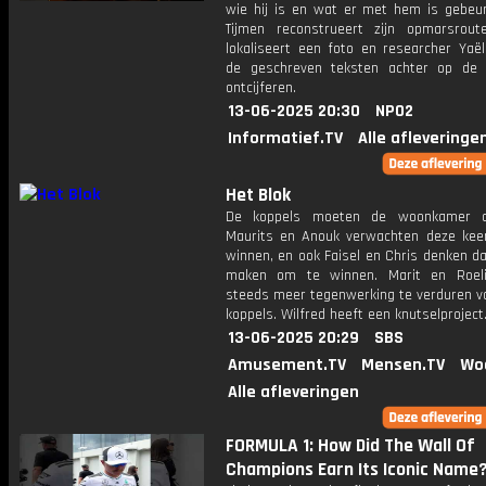
wie hij is en wat er met hem is gebeur
Tijmen reconstrueert zijn opmarsrou
lokaliseert een foto en researcher Yaël
de geschreven teksten achter op de 
ontcijferen.
13-06-2025 20:30
NPO2
Informatief.TV
Alle afleveringe
Het Blok
De koppels moeten de woonkamer op
Maurits en Anouk verwachten deze kee
winnen, en ook Faisel en Chris denken d
maken om te winnen. Marit en Roeli
steeds meer tegenwerking te verduren v
koppels. Wilfred heeft een knutselproject
13-06-2025 20:29
SBS
Amusement.TV
Mensen.TV
Wo
Alle afleveringen
FORMULA 1: How Did The Wall Of
Champions Earn Its Iconic Name?