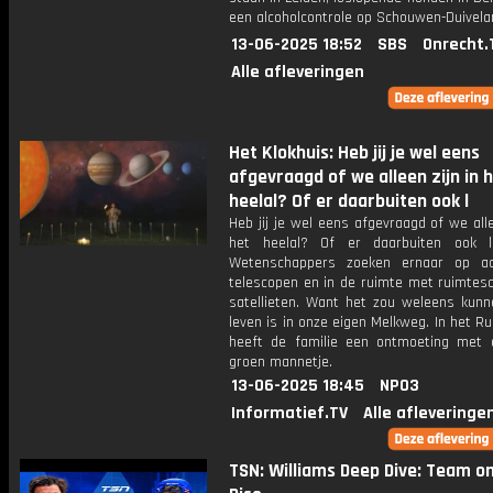
een alcoholcontrole op Schouwen-Duivela
13-06-2025 18:52
SBS
Onrecht.
Alle afleveringen
Het Klokhuis: Heb jij je wel eens
afgevraagd of we alleen zijn in 
heelal? Of er daarbuiten ook l
Heb jij je wel eens afgevraagd of we alle
het heelal? Of er daarbuiten ook l
Wetenschappers zoeken ernaar op a
telescopen en in de ruimte met ruimtes
satellieten. Want het zou weleens kunn
leven is in onze eigen Melkweg. In het R
heeft de familie een ontmoeting met e
groen mannetje.
13-06-2025 18:45
NPO3
Informatief.TV
Alle afleveringe
TSN: Williams Deep Dive: Team o