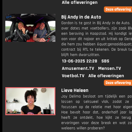
Alle afleveringen
Bij Andy in de Auto
Gordon is te gast in Bij Andy in de Auto. H
over dates met voetballers, zijn zaak B
een beroving in Kaapstad. Hij kondigt i
aan voor dit najaar en uit kritiek op Gera
die hem zou hebben &quot;genaaid&quot;
contract bij RTL te tekenen. De breuk t
blijft hem dwarszitten.
13-06-2025 22:28
SBS
Amusement.TV
Mensen.TV
Voetbal.TV
Alle afleveringen
Lieve Heleen
Joy Delima besloot om tijdelijk een pa
lassen op seksueel vlak, zodat ze 
focussen op de relatie met haar eigen
Hoe bevalt haar dat, anderhalf jaar l
heeft ze ontdekt, hoe kijkt ze teru
ervaringen voor deze break en wat z
weleens willen proberen?