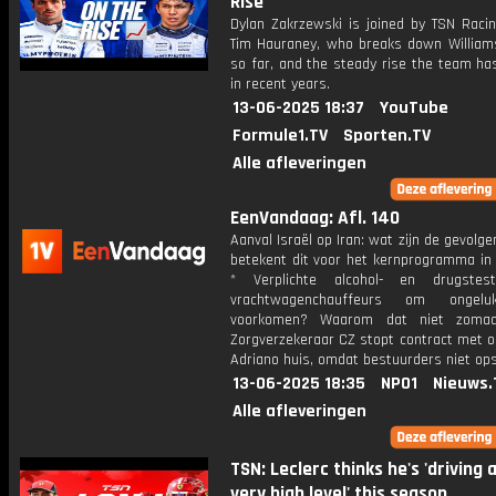
Rise
Dylan Zakrzewski is joined by TSN Racin
Tim Hauraney, who breaks down William
so far, and the steady rise the team ha
in recent years.
13-06-2025 18:37
YouTube
Formule1.TV
Sporten.TV
Alle afleveringen
EenVandaag: Afl. 140
Aanval Israël op Iran: wat zijn de gevolg
betekent dit voor het kernprogramma in 
* Verplichte alcohol- en drugstes
vrachtwagenchauffeurs om ongel
voorkomen? Waarom dat niet zoma
Zorgverzekeraar CZ stopt contract met 
Adriano huis, omdat bestuurders niet op
13-06-2025 18:35
NPO1
Nieuws.
Alle afleveringen
TSN: Leclerc thinks he's 'driving 
very high level' this season