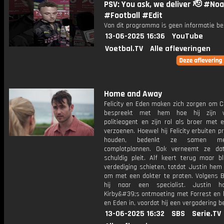
PSV: You ask, we deliver 🫡 #No
#Football #Edit
Van dit programma is geen informatie be
13-06-2025 16:36
YouTube
Voetbal.TV
Alle afleveringen
Home and Away
Felicity en Eden maken zich zorgen om C
bespreekt met hem hoe hij zijn 
politieagent en zijn rol als broer met 
verzoenen. Hoewel hij Felicity erbuiten p
houden, bedenkt ze samen m
complotplannen. Ook verneemt ze da
schuldig pleit. Alf keert terug maar bl
verdediging schieten, totdat Justin hem
om met een dokter te praten. Volgens 
hij naar een specialist. Justin h
Kirby&#39;s ontmoeting met Forrest en l
en Eden in, voordat hij een vergadering be
13-06-2025 16:32
SBS
Serie.TV