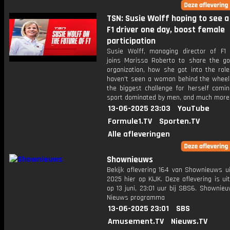
TSN: Susie Wolff hoping to see
F1 driver one day, boost female
participation
Susie Wolff, managing director of F1
joins Marissa Roberto to share the go
organization, how she got into the rol
haven't seen a woman behind the wheel i
the biggest challenge for herself comin
sport dominated by men, and much more
13-06-2025 23:03
YouTube
Formule1.TV
Sporten.TV
Alle afleveringen
Shownieuws
Bekijk aflevering 164 van Shownieuws ui
2025 hier op KIJK. Deze aflevering is u
op 13 juni, 23:01 uur bij SBS6. Shownie
Nieuws programma
13-06-2025 23:01
SBS
Amusement.TV
Nieuws.TV