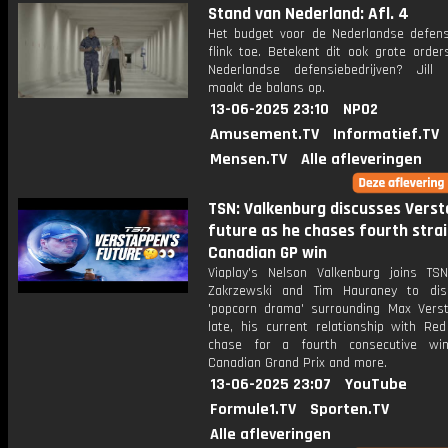
Stand van Nederland: Afl. 4
Het budget voor de Nederlandse defen
flink toe. Betekent dit ook grote order
Nederlandse defensiebedrijven? Jill B
maakt de balans op.
13-06-2025 23:10
NPO2
Amusement.TV
Informatief.TV
Mensen.TV
Alle afleveringen
TSN: Valkenburg discusses Verst
future as he chases fourth stra
Canadian GP win
Viaplay's Nelson Valkenburg joins TSN
Zakrzewski and Tim Hauraney to dis
'popcorn drama' surrounding Max Vers
late, his current relationship with Red
chase for a fourth consecutive wi
Canadian Grand Prix and more.
13-06-2025 23:07
YouTube
Formule1.TV
Sporten.TV
Alle afleveringen