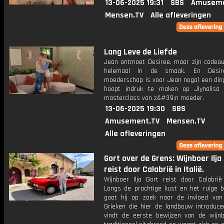
13-06-2025 19:31
SBS
Amuseme
Mensen.TV
Alle afleveringen
Lang Leve de Liefde
Jean ontmoet Desiree, maar zijn cadeau 
helemaal in de smaak. En Desir
moederschap is voor Jean nogal een ding
hoopt indruk te maken op Jiynalisa
masterclass van z&#39;n moeder.
13-06-2025 19:30
SBS
Amusement.TV
Mensen.TV
Alle afleveringen
Gort over de Grens: Wijnboer Ilja
reist door Calabrië in Italië.
Wijnboer Ilja Gort reist door Calabrië 
Langs de prachtige kust en het ruige b
gaat hij op zoek naar de invloed va
Grieken die hier de landbouw introducee
vindt de eerste bewijzen van de wijn