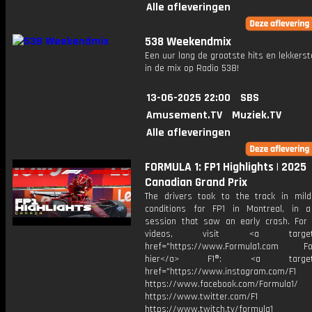
Alle afleveringen
538 Weekendmix
Een uur lang de grootste hits en lekkerst
in de mix op Radio 538!
13-06-2025 22:00
SBS
Amusement.TV
Muziek.TV
Alle afleveringen
FORMULA 1: FP1 Highlights | 2025
Canadian Grand Prix
The drivers took to the track in mil
conditions for FP1 in Montreal, in a
session that saw an early crash. For
videos, visit <a target="_
href="https://www.Formula1.com Fol
hier</a> F1®: <a target="_
href="https://www.instagram.com/F1
https://www.facebook.com/Formula1/
https://www.twitter.com/F1
https://www.twitch.tv/formula1