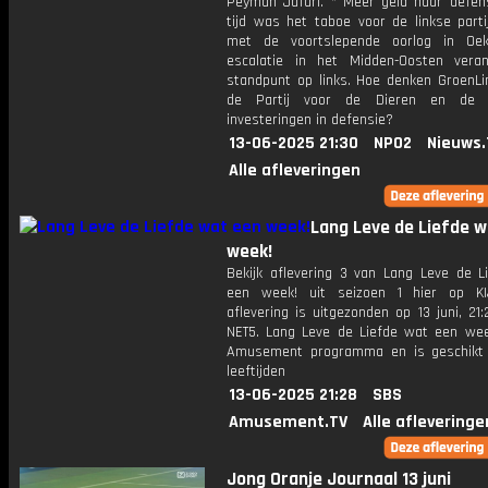
Peyman Jafari. * Meer geld naar defens
tijd was het taboe voor de linkse parti
met de voortslepende oorlog in Oek
escalatie in het Midden-Oosten vera
standpunt op links. Hoe denken GroenLi
de Partij voor de Dieren en de
investeringen in defensie?
13-06-2025 21:30
NPO2
Nieuws.
Alle afleveringen
Lang Leve de Liefde w
week!
Bekijk aflevering 3 van Lang Leve de L
een week! uit seizoen 1 hier op KI
aflevering is uitgezonden op 13 juni, 21:
NET5. Lang Leve de Liefde wat een wee
Amusement programma en is geschikt 
leeftijden
13-06-2025 21:28
SBS
Amusement.TV
Alle afleveringe
Jong Oranje Journaal 13 juni