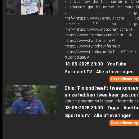
Find out how the final corner of Circui
Villeneuve's got its name! For more F1
visit <a target="_b
href="https://www.Formula1.com Fol
hier</a> F1®: <a target="_
href="https://www.instagram.com/F1
https://www.facebook.com/Formula1/
https://www.twitter.com/F1
https://www.twitch.tv/formula1
https://www.tiktok.com/@f1 #F1">Klik
#CanadianGP
13-06-2025 20:00
YouTube
Formule1.TV
Alle afleveringen
Ohio: 'Finland heeft twee kanse
en ze hebben twee keer gescoor
Van dit programma is geen informatie be
13-06-2025 20:00
Ziggo
Voetba
Sporten.TV
Alle afleveringen