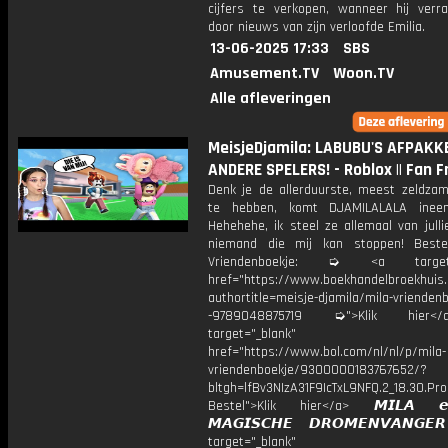
cijfers te verkopen, wanneer hij verr
door nieuws van zijn verloofde Emilia.
13-06-2025 17:33
SBS
Amusement.TV
Woon.TV
Alle afleveringen
MeisjeDjamila: LABUBU'S AFPAKK
ANDERE SPELERS! - Roblox || Fan F
Denk je de allerduurste, meest zeldza
te hebben, komt DJAMILALALA ineen
Hehehehe, ik steel ze allemaal van jull
niemand die mij kan stoppen! Bestel
Vriendenboekje: ➭ <a target="
href="https://www.boekhandelbroekhuis.
authortitle=meisje-djamila/mila-vriendenb
-9789048875719 ➭">Klik hier
target="_blank"
href="https://www.bol.com/nl/nl/p/mila-
vriendenboekje/9300000183767652/?
bltgh=lfBv3NIzA31F9IcTxL9NFQ.2_18.30.Pro
Bestel">Klik hier</a> 𝙈𝙄𝙇𝘼 
𝙈𝘼𝙂𝙄𝙎𝘾𝙃𝙀 𝘿𝙍𝙊𝙈𝙀𝙉𝙑𝘼𝙉𝙂
target="_blank"