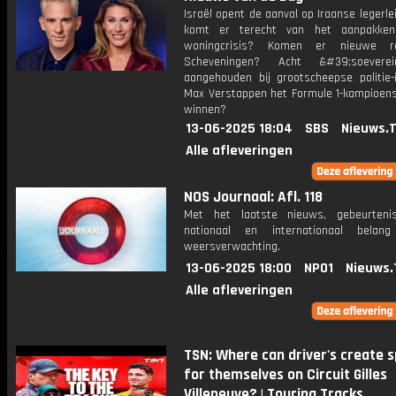
Israël opent de aanval op Iraanse legerle
komt er terecht van het aanpakke
woningcrisis? Komen er nieuwe r
Scheveningen? Acht &#39;soeverei
aangehouden bij grootscheepse politie-i
Max Verstappen het Formule 1-kampioen
winnen?
13-06-2025 18:04
SBS
Nieuws.
Alle afleveringen
NOS Journaal: Afl. 118
Met het laatste nieuws, gebeurteni
nationaal en internationaal bela
weersverwachting.
13-06-2025 18:00
NPO1
Nieuws.
Alle afleveringen
TSN: Where can driver's create 
for themselves on Circuit Gilles
Villeneuve? | Touring Tracks