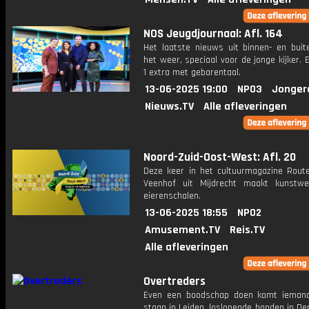
NOS Jeugdjournaal: Afl. 164
Het laatste nieuws uit binnen- en buit
het weer, speciaal voor de jonge kijker.
1 extra met gebarentaal.
13-06-2025 19:00
NPO3
Jonger
Nieuws.TV
Alle afleveringen
Noord-Zuid-Oost-West: Afl. 20
Deze keer in het cultuurmagazine Route
Veenhof uit Mijdrecht maakt kunstw
eierenschalen.
13-06-2025 18:55
NPO2
Amusement.TV
Reis.TV
Alle afleveringen
Overtreders
Even een boodschap doen komt ieman
staan in Leiden, loslopende honden in D