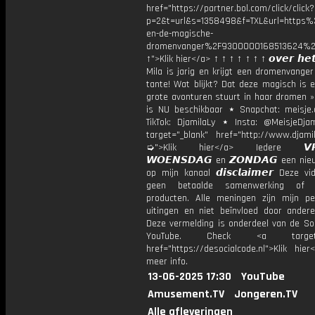
href="https://partner.bol.com/click/click?
p=2&t=url&s=1358498&f=TXL&url=http
en-de-magische-
dromenvanger%2F9300000168513624%2
↑">Klik hier</a> ↑ ↑ ↑ ↑ ↑ ↑ ↑ 𝙤𝙫𝙚𝙧 𝙝𝙚𝙩
Mila is jarig en krijgt een dromenvange
tante! Wat blijkt? Dat deze magisch is 
grote avonturen stuurt in haar dromen »
is NU beschikbaar ⋆ Snapchat: meisje.
TikTok: DjamilaLy ⋆ Insta: @MeisjeDja
target="_blank" href="http://www.djamil
➭">Klik hier</a> Iedere 𝙑𝙍𝙄
𝙒𝙊𝙀𝙉𝙎𝘿𝘼𝙂 en 𝙕𝙊𝙉𝘿𝘼𝙂 een ni
op mijn kanaal 𝙙𝙞𝙨𝙘𝙡𝙖𝙞𝙢𝙚𝙧 Deze v
geen betaalde samenwerking of 
producten. Alle meningen zijn mijn per
uitingen en niet beïnvloed door andere 
Deze vermelding is onderdeel van de Soc
YouTube. Check <a target="
href="https://desocialcode.nl">Klik hie
meer info.
13-06-2025 17:30
YouTube
Amusement.TV
Jongeren.TV
Alle afleveringen