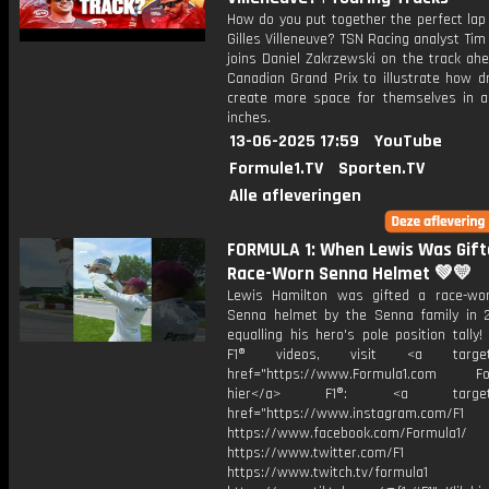
How do you put together the perfect lap 
Gilles Villeneuve? TSN Racing analyst Ti
joins Daniel Zakrzewski on the track ah
Canadian Grand Prix to illustrate how d
create more space for themselves in 
inches.
13-06-2025 17:59
YouTube
Formule1.TV
Sporten.TV
Alle afleveringen
FORMULA 1: When Lewis Was Gift
Race-Worn Senna Helmet 💚💛
Lewis Hamilton was gifted a race-wo
Senna helmet by the Senna family in 2
equalling his hero's pole position tally
F1® videos, visit <a target="
href="https://www.Formula1.com Fol
hier</a> F1®: <a target="_
href="https://www.instagram.com/F1
https://www.facebook.com/Formula1/
https://www.twitter.com/F1
https://www.twitch.tv/formula1