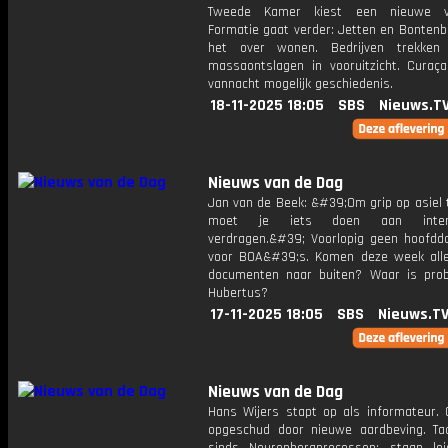
Tweede Kamer kiest een nieuwe voo
Formatie gaat verder: Jetten en Bontenb
het over wonen. Bedrijven trekke
massaontslagen in vooruitzicht. Curaçao
vannacht mogelijk geschiedenis.
18-11-2025 18:05
SBS
Nieuws.T
Nieuws van de Dag
Jan van de Beek: &#39;Om grip op asiel t
moet je iets doen aan interna
verdragen.&#39; Voorlopig geen hoofdd
voor BOA&#39;s. Komen deze week alle
documenten naar buiten? Waar is pro
Hubertus?
17-11-2025 18:05
SBS
Nieuws.T
Nieuws van de Dag
Hans Wijers stapt op als informateur. 
opgeschud door nieuwe aardbeving. Tac