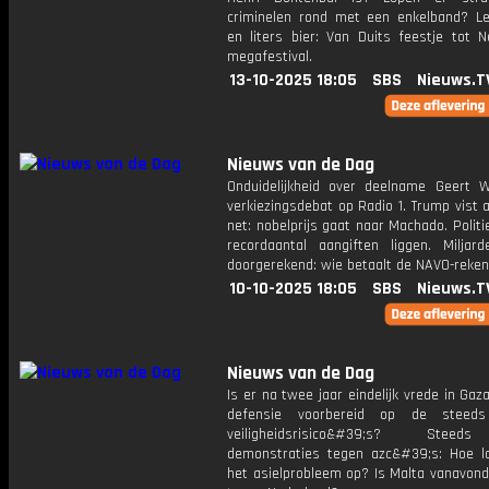
criminelen rond met een enkelband? L
en liters bier: Van Duits feestje tot N
megafestival.
13-10-2025 18:05
SBS
Nieuws.T
Nieuws van de Dag
Onduidelijkheid over deelname Geert Wi
verkiezingsdebat op Radio 1. Trump vist 
net: nobelprijs gaat naar Machado. Politi
recordaantal aangiften liggen. Miljard
doorgerekend: wie betaalt de NAVO-reken
10-10-2025 18:05
SBS
Nieuws.T
Nieuws van de Dag
Is er na twee jaar eindelijk vrede in Gaz
defensie voorbereid op de steeds
veiligheidsrisico&#39;s? Stee
demonstraties tegen azc&#39;s: Hoe 
het asielprobleem op? Is Malta vanavond