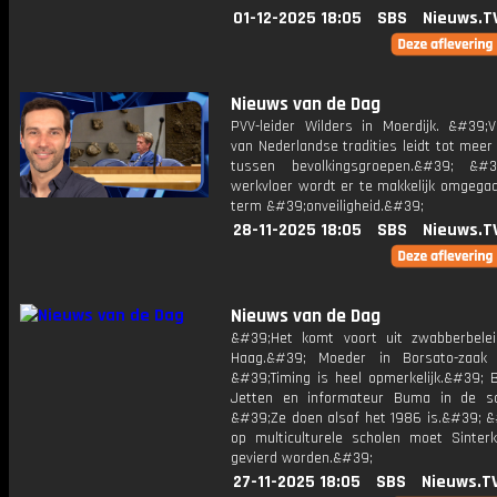
01-12-2025 18:05
SBS
Nieuws.T
Nieuws van de Dag
PVV-leider Wilders in Moerdijk. &#39;V
van Nederlandse tradities leidt tot meer
tussen bevolkingsgroepen.&#39; &#
werkvloer wordt er te makkelijk omgega
term &#39;onveiligheid.&#39;
28-11-2025 18:05
SBS
Nieuws.T
Nieuws van de Dag
&#39;Het komt voort uit zwabberbele
Haag.&#39; Moeder in Borsato-zaak 
&#39;Timing is heel opmerkelijk.&#39; B
Jetten en informateur Buma in de sch
&#39;Ze doen alsof het 1986 is.&#39; &
op multiculturele scholen moet Sinterk
gevierd worden.&#39;
27-11-2025 18:05
SBS
Nieuws.T