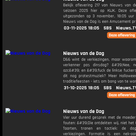
Bekijk aflevering 217 van Nieuws van d
seizoen 2025 hier op KIJK. Deze afle
uitgezonden op 3 november, 18:05 uur 
Nieuws van de Dag is een Amusement 
03-11-2025 18:05
SBS
Nieuws.T
Nieuws van de Dag
D66 wint de verkiezingen, maar waaro
verkenner pas dinsdag? &#39;Nee, n
azc&#39; en &#39;fuck de linkse fuckers
dit nog protestmuziek? Meer Hallowee
traditiefeesten - iets om bang van te wo
31-10-2025 18:05
SBS
Nieuws.T
Nieuws van de Dag
Vier uur durend gesprek met de moeder 
fouten: &#39;Die ontdekten wij, niet he
Taarten, tranen en tactiek: de d
verkiezingen. Formatie is een nek-aan