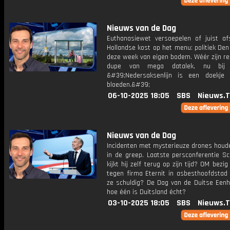
Nieuws van de Dag
Euthanasiewet versoepelen of juist af
Hollandse kost op het menu: politiek De
deze week van eigen bodem. Wéér zijn re
dupe van mega datalek, nu bij 
&#39;Nedersaksenlijn is een doekje
bloeden.&#39;
06-10-2025 18:05
SBS
Nieuws.
Nieuws van de Dag
Incidenten met mysterieuze drones houd
in de greep. Laatste persconferentie Sc
kijkt hij zelf terug op zijn tijd? OM bezi
tegen firma Eternit in asbesthoofdstad 
ze schuldig? De Dag van de Duitse Eenh
hoe één is Duitsland écht?
03-10-2025 18:05
SBS
Nieuws.