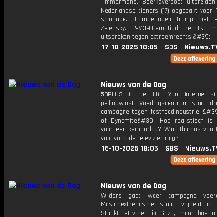
Timmermans. Boerkaverbod: uitbreiden
Nederlandse tieners (17) opgepakt voor 
spionage. Ontmoetingen Trump met P
Zelensky. &#39;Gematigd rechts m
uitspreken tegen extreemrechts.&#39;
17-10-2025 18:05
SBS
Nieuws.T
Nieuws van de Dag
50PLUS in de lift: Van interne str
peilingwinst. Voedingscentrum start d
campagne tegen fastfoodindustrie. &#3
of Dynamite&#39;: Hoe realistisch is
voor een kernoorlog? Wint Thomas van 
vanavond de Televizier-ring?
16-10-2025 18:05
SBS
Nieuws.T
Nieuws van de Dag
Wilders gaat weer campagne voer
Moslimextremisme staat vrijheid in
Staakt-het-vuren in Gaza, maar hoe n