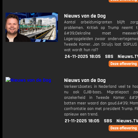
Nieuws van de Dag
Aantal arbeidsmigranten blijft zor
problemen. Kritiek op Trump neemt 
&#39;Oekraïne moet meewerke
Lageropgeleiden zwaar ondervertegenwo
Tweede Kamer. Jan Struijs laat 50PLUS h
wat wordt hun rol?
24-11-2025 18:05
SBS
Nieuws.T
Nieuws van de Dag
Verkeersboetes in Nederland veel te hoo
nu ook CJIB-baas. Migratiepact zo
onzekerheid in Tweede Kamer. &#39;
botten meer waard dan goud.&#39; Mam
confrontatie aan met president Trump. Fl
opnieuw een trend.
21-11-2025 18:05
SBS
Nieuws.T