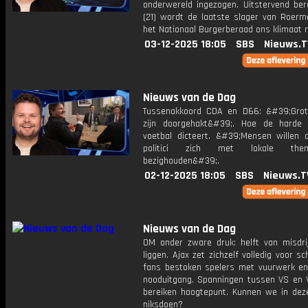
onderwereld ingezogen. Uitstervend bero
(21) wordt de laatste slager van Roerm
het Nationaal Burgerberaad ons klimaat 
03-12-2025 18:05
SBS
Nieuws.T
Nieuws van de Dag
Tussenakkoord CDA en D66: &#39;Gro
zijn doorgehakt&#39;. Hoe de harde
voetbal dicteert. &#39;Mensen willen d
politici zich met lokale them
bezighouden&#39;.
02-12-2025 18:05
SBS
Nieuws.T
Nieuws van de Dag
OM onder zware druk: helft van misdrijv
liggen. Ajax zet zichzelf volledig voor sc
fans bestoken spelers met vuurwerk en
nooduitgang. Spanningen tussen VS en 
bereiken hoogtepunt. Kunnen we in deze
niksdoen?