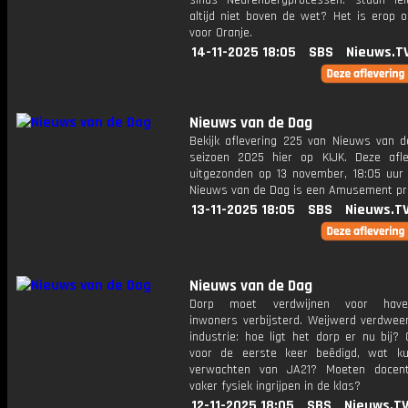
sinds Neurenbergprocessen: staan le
altijd niet boven de wet? Het is erop o
voor Oranje.
14-11-2025 18:05
SBS
Nieuws.T
Nieuws van de Dag
Bekijk aflevering 225 van Nieuws van d
seizoen 2025 hier op KIJK. Deze afle
uitgezonden op 13 november, 18:05 uur 
Nieuws van de Dag is een Amusement 
13-11-2025 18:05
SBS
Nieuws.T
Nieuws van de Dag
Dorp moet verdwijnen voor haven
inwoners verbijsterd. Weijwerd verdwee
industrie: hoe ligt het dorp er nu bij?
voor de eerste keer beëdigd, wat k
verwachten van JA21? Moeten docen
vaker fysiek ingrijpen in de klas?
12-11-2025 18:05
SBS
Nieuws.T