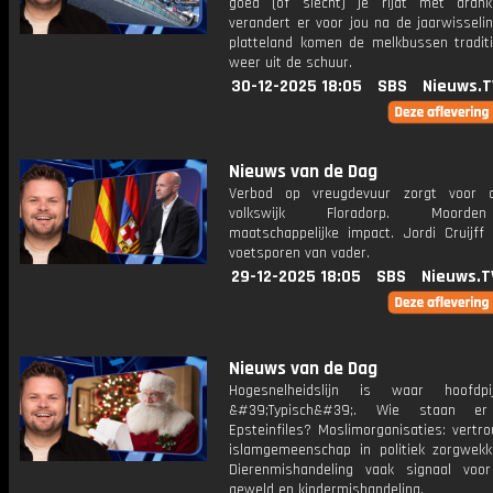
goed (of slecht) je rijdt met dran
verandert er voor jou na de jaarwisseli
platteland komen de melkbussen tradit
weer uit de schuur.
30-12-2025 18:05
SBS
Nieuws.T
Nieuws van de Dag
Verbod op vreugdevuur zorgt voor o
volkswijk Floradorp. Moord
maatschappelijke impact. Jordi Cruijff 
voetsporen van vader.
29-12-2025 18:05
SBS
Nieuws.T
Nieuws van de Dag
Hogesnelheidslijn is waar hoofdpij
&#39;Typisch&#39;. Wie staan e
Epsteinfiles? Moslimorganisaties: vertr
islamgemeenschap in politiek zorgwekk
Dierenmishandeling vaak signaal voor 
geweld en kindermishandeling.