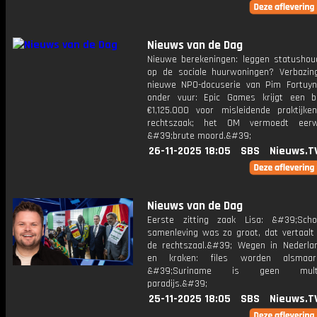
Nieuws van de Dag
Nieuwe berekeningen: leggen statushou
op de sociale huurwoningen? Verbazi
nieuwe NPO-docuserie van Pim Fortuyn.
onder vuur: Epic Games krijgt een 
€1,125.000 voor misleidende praktijken
rechtszaak; het OM vermoedt eerw
&#39;brute moord.&#39;
26-11-2025 18:05
SBS
Nieuws.T
Nieuws van de Dag
Eerste zitting zaak Lisa: &#39;Sch
samenleving was zo groot, dat vertaalt 
de rechtszaal.&#39; Wegen in Nederla
en kraken: files worden alsmaar
&#39;Suriname is geen multicu
paradijs.&#39;
25-11-2025 18:05
SBS
Nieuws.T