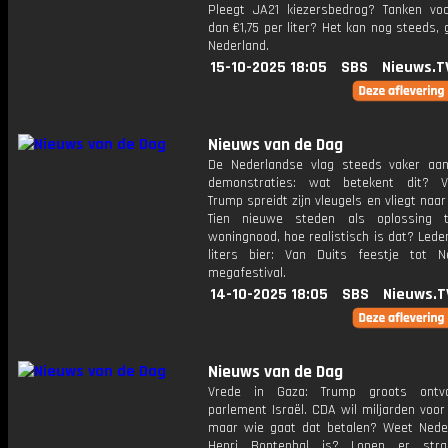
Pleegt JA21 kiezersbedrog? Tanken vo
dan €1,75 per liter? Het kan nog steeds,
Nederland.
15-10-2025 18:05
SBS
Nieuws.T
Nieuws van de Dag
De Nederlandse vlag steeds vaker aan
demonstraties: wat betekent dit? V
Trump spreidt zijn vleugels en vliegt naar
Tien nieuwe steden als oplossing 
woningnood, hoe realistisch is dat? Led
liters bier: Van Duits feestje tot N
megafestival.
14-10-2025 18:05
SBS
Nieuws.T
Nieuws van de Dag
Vrede in Gaza: Trump groots ontv
parlement Israël. CDA wil miljarden voor
maar wie gaat dat betalen? Weet Nede
Henri Bontenbal is? Lopen er str