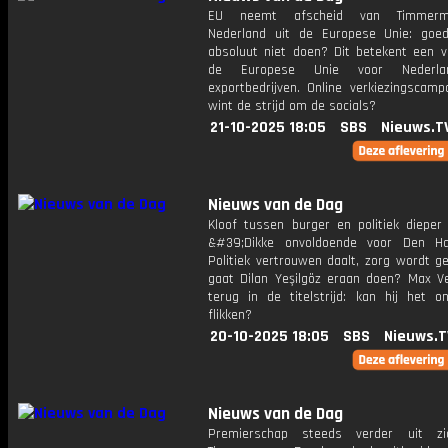
EU neemt afscheid van Timmerma
Nederland uit de Europese Unie: goe
absoluut niet doen? Dit betekent een ve
de Europese Unie voor Nederlan
exportbedrijven. Online verkiezingscamp
wint de strijd om de socials?
21-10-2025 18:05
SBS
Nieuws.T
Nieuws van de Dag
Kloof tussen burger en politiek dieper 
&#39;Dikke onvoldoende voor Den Ha
Politiek vertrouwen daalt, zorg wordt g
gaat Dilan Yeşilgöz eraan doen? Max V
terug in de titelstrijd: kan hij het on
flikken?
20-10-2025 18:05
SBS
Nieuws.T
Nieuws van de Dag
Premierschap steeds verder uit zi