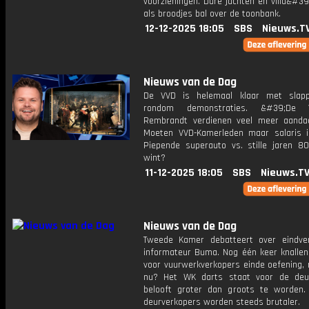
voorzieningen. Dure jachten en villa&#39
als broodjes bal over de toonbank.
12-12-2025 18:05
SBS
Nieuws.T
Nieuws van de Dag
De VVD is helemaal klaar met slapp
rondom demonstraties. &#39;De
Rembrandt verdienen veel meer aanda
Moeten VVD-Kamerleden maar salaris i
Piepende superauto vs. stille jaren 80
wint?
11-12-2025 18:05
SBS
Nieuws.T
Nieuws van de Dag
Tweede Kamer debatteert over eindve
informateur Buma. Nog één keer knallen
voor vuurwerkverkopers einde oefening,
nu? Het WK darts staat voor de deu
belooft groter dan groots te worden. 
deurverkopers worden steeds brutaler.