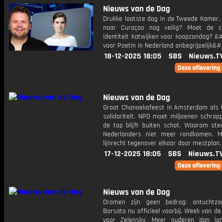
Nieuws van de Dag
Drukke laatste dag in de Tweede Kamer. 
naar Curaçao nog veilig? Moet de chr
identiteit Katwijken voor koopzondag? &
voor Poetin in Nederland onbegrijpelijk&#
18-12-2025 18:05
SBS
Nieuws.T
Nieuws van de Dag
Groot Chanoekafeest in Amsterdam als 
solidariteit. NPO moet miljoenen schrap
de top blijft buiten schot. Waarom st
Nederlanders niet meer rondkomen. Mi
lijnrecht tegenover elkaar door mestplan.
17-12-2025 18:05
SBS
Nieuws.T
Nieuws van de Dag
Dromen zijn geen bedrog: ontuchtza
Borsato nu officieel voorbij. Week van d
voor Zelensky. Meer ouderen dan jo