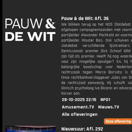
Pauw & de Wit: Afl. 36
We blikken terug op het NOS Slotdebat
afgelopen campagnemaanden met voorm
partijleider Alexander Pechtold en voorm
partijleider Wouter Bos. Ook schuiven 
slotdebat verschillende lijsttrekke
Demissionair premier Dick Schoof blikt
zijn tijd als premier. Heeft hij nog waarde
voor zijn mogelijke opvolger? En, hij 
belangrijke boodschap voor Nederla
rechtszaak tegen Marco Borsato is 
Onze rechtbankverslaggever Jules van D
de rechtszaal aanwezig. Hij schuift 
klinisch psycholoog Iva Bicanic en advoca
Korver aan.
28-10-2025 22:15
NPO1
Amusement.TV
Nieuws.TV
Alle afleveringen
Nieuwsuur: Afl. 292