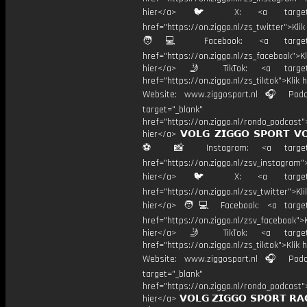
hier</a> 🐦 X: <a target="
href="https://on.ziggo.nl/zs_twitter">Kli
🧑💻 Facebook: <a target="
href="https://on.ziggo.nl/zs_facebook">Kl
hier</a> 🤳 TikTok: <a target=
href="https://on.ziggo.nl/zs_tiktok">Klik h
Website: www.ziggosport.nl 🎧 Podc
target="_blank"
href="https://on.ziggo.nl/rondo_podcast">
hier</a> 𝗩𝗢𝗟𝗚 𝗭𝗜𝗚𝗚𝗢 𝗦𝗣𝗢𝗥𝗧 𝗩
⚽️ 📸 Instagram: <a target="
href="https://on.ziggo.nl/zsv_instagram">
hier</a> 🐦 X: <a target="
href="https://on.ziggo.nl/zsv_twitter">Kli
hier</a> 🧑💻 Facebook: <a target=
href="https://on.ziggo.nl/zsv_facebook">K
hier</a> 🤳 TikTok: <a target=
href="https://on.ziggo.nl/zs_tiktok">Klik h
Website: www.ziggosport.nl 🎧 Podc
target="_blank"
href="https://on.ziggo.nl/rondo_podcast">
hier</a> 𝗩𝗢𝗟𝗚 𝗭𝗜𝗚𝗚𝗢 𝗦𝗣𝗢𝗥𝗧 𝗥𝗔