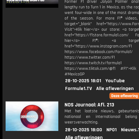
Former F1 driver Jolyon Palmer ana
lengthy run to Turn 1 in Mexico, as the ra
went four-wide in one of the most drama
of the season. For more F1® videos, 
target="_blank" href="https://www.For
Visit">Klik hier</a> our store: <a targe
href="https://f1store.formula1.com/ Fol
hier</a> F1®: <a target="_
href="https://www.instagram.com/F1
https://www.facebook.com/Formula1/
https://www.twitter.com/F1
https://www.twitch.tv/formula1
https://www.tiktok.com/@f1 #F1">Klik
#MexicoGP
28-10-2025 18:01
YouTube
Formule1.TV
Alle afleveringen
NOS Journaal: Afl. 213
Met het laatste nieuws, gebeurteni
nationaal en internationaal bela
weersverwachting.
28-10-2025 18:00
NPO1
Nieuws.
Alle afleveringen