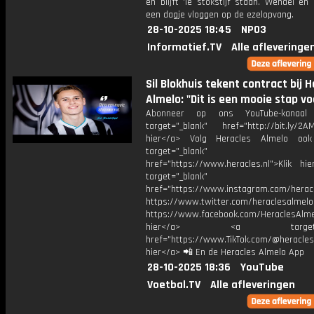
en blijft 'ie stokstijf staan. Wendel en
een dagje vloggen op de ezelopvang.
28-10-2025 18:45
NPO3
Informatief.TV
Alle afleveringe
Sil Blokhuis tekent contract bij 
Almelo: "Dit is een mooie stap vo
Abonneer op ons YouTube-kanaal
target="_blank" href="http://bit.ly/2AM
hier</a> Volg Heracles Almelo oo
target="_blank"
href="https://www.heracles.nl">Klik hi
target="_blank"
href="https://www.instagram.com/herac
https://www.twitter.com/heraclesalmelo
https://www.facebook.com/HeraclesAlmel
hier</a> <a target="_
href="https://www.TikTok.com/@heracles
hier</a> 📲 En de Heracles Almelo App
28-10-2025 18:36
YouTube
Voetbal.TV
Alle afleveringen