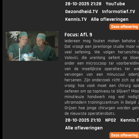
28-10-2025 21:28
YouTube
Gezondheid.TV
Informatief.TV
Kennis.TV
Alle afleveringen
Focus: Afl. 9
Iedereen mag fouten maken behalve c
Dat vraagt een jarenlange studie maar v
veel oefening. We volgen hersenchiru
Volovici, die urenlang oefent op bloe
onder een microscoop ter voorbereidi
van de moeilijkste operaties ter we
vervangen van een minuscuul adert
hersenen. Zijn onderzoek richt zich op d
vraag: hoe vaak moet een chirurg op
oefenen om op topniveau te blijven? Maar
minutieuze handwerk nog wel nodig
ultramodern trainingscentrum in België 
Grijzen hoe jonge chirurgen worden get
de nieuwste operatierobots.
28-10-2025 21:10
NPO2
Kennis.
Alle afleveringen