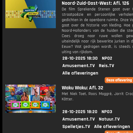
Noord-Zuid-Oost-West: Afl. 126
De film Sprekende Stenen gaat over 
straatpoëzie en persoonlijke verhale
gedichten in de openbare ruimte. Onze V
gaat over de historie van kleding. Hoe 
Noord-Hollanders van de huiden die ste
Cees droeg naar ruwe wollen ge
uiteindelijk naar rijk bewerkte jurken in
Eeuw? Wat gedragen wordt, is steeds
uiting van rijkdom.
28-10-2025 18:30
NPO2
Amusement.TV
Reis.TV
Alle afleveringen
Waku Waku: Afl. 32
Met Niek Toet, Roos Moggré, Jorrit Cro
Kötter.
28-10-2025 18:20
NPO3
Amusement.TV
Natuur.TV
Spelletjes.TV
Alle afleveringen