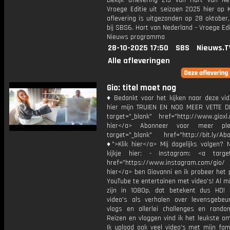
Bekijk aflevering 215 van Hart van Ne
Vroege Editie uit seizoen 2025 hier op 
aflevering is uitgezonden op 28 oktober,
bij SBS6. Hart van Nederland - Vroege Edi
Nieuws programma
28-10-2025 17:50
SBS
Nieuws.T
Alle afleveringen
Gio: titel moet nog
♦ Bedankt voor het kijken naar deze vid
hier mijn TRUIEN EN NOG MEER VETTE D
target="_blank" href="http://www.gioxl.
hier</a> Abonneer voor meer ple
target="_blank" href="http://bit.ly/Ab
♦">Klik hier</a> Mij dagelijks volgen?
kijkje hier: - Instagram: <a target
href="https://www.instagram.com/gio/
hier</a> ben Giovanni en ik probeer het 
YouTube te entertainen met video's! Al mi
zijn in 1080p, dat betekent dus HD! 
video's als verhalen over levensgebeur
vlogs en allerlei challenges en rando
Reizen en vloggen vind ik het leukste o
Ik upload ook veel video's met mijn fam