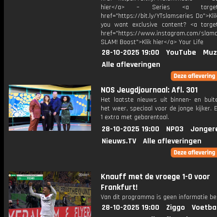
hier</a> – Series <a target="
href="https://bit.ly/YTslamseries Do">Kli
you want exclusive content? <a target
href="https://www.instagram.com/slamof
SLAM! Boost">Klik hier</a> Your Life
28-10-2025 19:00
YouTube
Muz
Alle afleveringen
NOS Jeugdjournaal: Afl. 301
Het laatste nieuws uit binnen- en buit
het weer, speciaal voor de jonge kijker.
1 extra met gebarentaal.
28-10-2025 19:00
NPO3
Jonger
Nieuws.TV
Alle afleveringen
Knauff met de vroege 1-0 voor
Frankfurt!
Van dit programma is geen informatie be
28-10-2025 19:00
Ziggo
Voetba