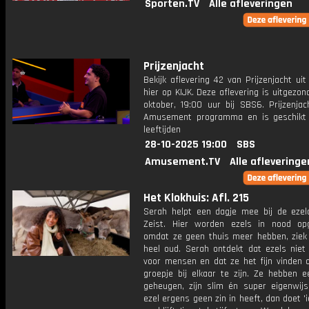
Sporten.TV
Alle afleveringen
Prijzenjacht
Bekijk aflevering 42 van Prijzenjacht uit
hier op KIJK. Deze aflevering is uitgezo
oktober, 19:00 uur bij SBS6. Prijzenjac
Amusement programma en is geschikt 
leeftijden
28-10-2025 19:00
SBS
Amusement.TV
Alle afleveringe
Het Klokhuis: Afl. 215
Serah helpt een dagje mee bij de ezel
Zeist. Hier worden ezels in nood op
omdat ze geen thuis meer hebben, ziek z
heel oud. Serah ontdekt dat ezels niet 
voor mensen en dat ze het fijn vinden 
groepje bij elkaar te zijn. Ze hebben 
geheugen, zijn slim én super eigenwijs
ezel ergens geen zin in heeft, dan doet 'i