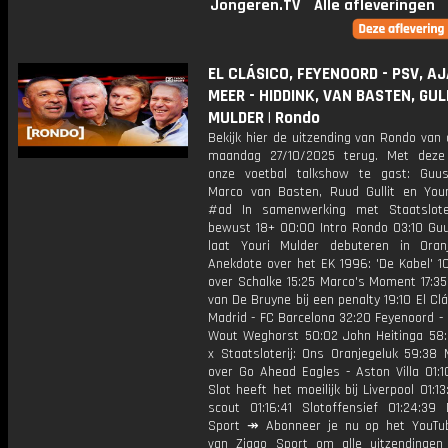
Jongeren.TV
Alle afleveringen
EL CLÁSICO, FEYENOORD - PSV, A
MEER - HIDDINK, VAN BASTEN, GUL
MULDER | Rondo
Bekijk hier de uitzending van Rondo van
maandag 27/10/2025 terug. Met deze
onze voetbal talkshow te gast: Guus
Marco van Basten, Ruud Gullit en Your
#ad In samenwerking met Staatslote
bewust 18+ 00:00 Intro Rondo 03:10 Guu
laat Youri Mulder debuteren in Ora
Anekdote over het EK 1996: 'De Kabel' 1
over Schalke 15:25 Marco's Moment 17:35
van De Bruyne bij een penalty 19:10 El Clá
Madrid - FC Barcelona 32:20 Feyenoord -
Wout Weghorst 50:02 John Heitinga 58
x Staatsloterij: Ons Oranjegeluk 59:38 
over Go Ahead Eagles - Aston Villa 01:1
Slot heeft het moeilijk bij Liverpool 01:1
scout 01:16:41 Slotoffensief 01:24:39
Sport ↠ Abonneer je nu op het YouTu
van Ziggo Sport om alle uitzendingen