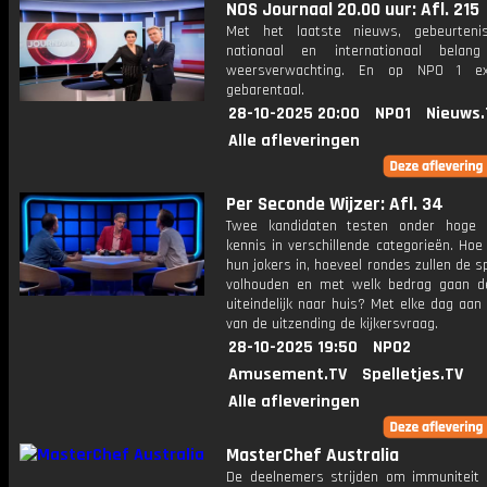
NOS Journaal 20.00 uur: Afl. 215
Met het laatste nieuws, gebeurteni
nationaal en internationaal bela
weersverwachting. En op NPO 1 e
gebarentaal.
28-10-2025 20:00
NPO1
Nieuws.
Alle afleveringen
Per Seconde Wijzer: Afl. 34
Twee kandidaten testen onder hoge 
kennis in verschillende categorieën. Hoe 
hun jokers in, hoeveel rondes zullen de s
volhouden en met welk bedrag gaan d
uiteindelijk naar huis? Met elke dag aan
van de uitzending de kijkersvraag.
28-10-2025 19:50
NPO2
Amusement.TV
Spelletjes.TV
Alle afleveringen
MasterChef Australia
De deelnemers strijden om immuniteit t