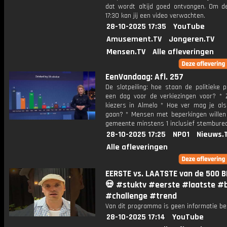
dat wordt altijd goed ontvangen. Om 
17:30 kan jij een video verwachten.
28-10-2025 17:35
YouTube
Amusement.TV
Jongeren.TV
Mensen.TV
Alle afleveringen
EenVandaag: Afl. 257
De slotpeiling: hoe staan de politieke p
een dag voor de verkiezingen voor? *
kiezers in Almelo * Hoe ver mag je als
gaan? * Mensen met beperkingen willen 
gemeente minstens 1 inclusief stembure
28-10-2025 17:25
NPO1
Nieuws.
Alle afleveringen
EERSTE vs. LAATSTE van de 500 B
💀 #stuktv #eerste #laatste #b
#challenge #trend
Van dit programma is geen informatie be
28-10-2025 17:14
YouTube