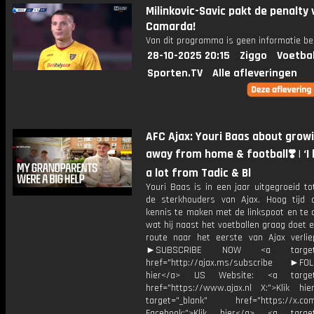
Milinkovic-Savic pakt de penalty
Camarda!
Van dit programma is geen informatie be
28-10-2025 20:15
Ziggo
Voetba
Sporten.TV
Alle afleveringen
AFC Ajax: Youri Baas about grow
away from home & football❣️ | ‘I
a lot from Tadic & Bl
Youri Baas is in een jaar uitgegroeid t
de sterkhouders van Ajax. Hoog tijd
kennis te maken met de linkspoot en te 
wat hij naast het voetballen graag doet e
route naar het eerste van Ajax verli
►SUBSCRIBE NOW <a target="
href="http://ajax.ms/subscribe ►FOL
hier</a> US Website: <a target=
href="https://www.ajax.nl X:">Klik hi
target="_blank" href="https://x.co
Facebook:">Klik hier</a> <a target