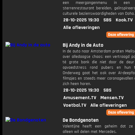
een meergangenmenu in een Mi
sterrenrestaurant bereiden, geïnspireer
culturele bezienswaardigheden van Doha.
28-10-2025 19:30
SBS
Kook.TV
Alle afleveringen
Bij Andy in de Auto
In de auto naar Amsterdam praten Melis
over alledaagse chaos: een vertraagd pa
té grote bank die niet door de deu
opvoedstress rond pubers en hun te
Onderweg gaat het ook over AI-deepfa
filmpjes en steeds meer coronagevallen 
zich heen horen.
28-10-2025 19:30
SBS
Amusement.TV
Mensen.TV
Voetbal.TV
Alle afleveringen
De Bondgenoten
Valentijne heeft een geheim dat ze 
alleen wil delen met Mercedes.