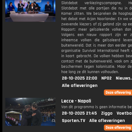
Slotdebat verkiezingscampagne.
Slotdebat met alle partijen die nu in 
Kamer zitten. We bespreken de hoogtep
het debat met Arjan Noorlander. En we v
zwevende kiezers of zij geland zijn op een
Rapport: meer geïsoleerde volken dan
Volgens een nieuw rapport zijn er 
inheemse volken die geïsoleerd lev
buitenwereld. Dat is meer dan eerder ge
organisatie Survival International heeft 
in kaart gebracht. De volken hebben be
contact met de buitenwereld, vaak om zi
beschermen tegen kolonisatie. Maar de
hoe lang ze dit kunnen volhouden.
28-10-2025 22:00
NPO2
Nieuws
Alle afleveringen
Lecce - Napoli
Van dit programma is geen informatie be
28-10-2025 21:45
Ziggo
Voetba
Sporten.TV
Alle afleveringen