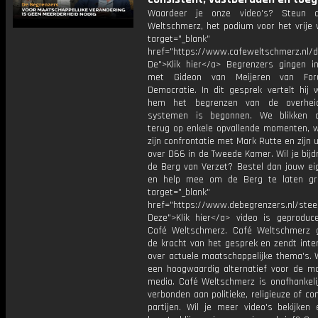
Waardeer je onze video's? Steun 
Weltschmerz, het podium voor het vrije 
target="_blank"
href="https://www.cafeweltschmerz.nl/
De">Klik hier</a> Begrenzers gingen i
met Gideon van Meijeren van Fo
Democratie. In dit gesprek vertelt hij 
hem het begrenzen van de overhe
systemen is begonnen. We blikken d
terug op enkele opvallende momenten, 
zijn confrontatie met Mark Rutte en zijn 
over D66 in de Tweede Kamer. Wil je bij
de Berg van Verzet? Bestel dan jouw ei
en help mee om de Berg te laten gr
target="_blank"
href="https://www.debegrenzers.nl/ste
Deze">Klik hier</a> video is geproduc
Café Weltschmerz. Café Weltschmerz g
de kracht van het gesprek en zendt inte
over actuele maatschappelijke thema's. 
een hoogwaardig alternatief voor de m
media. Café Weltschmerz is onafhankelij
verbonden aan politieke, religieuze of c
partijen. Wil je meer video's bekijken