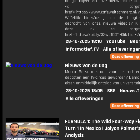
hoogte blijven via onze nieuwsbrief? Ga
<a target="_bl
href="https://www.cafeweltschmerz.nl/v
Wil">Klik hier</a> je op de hoogt
gebracht van onze nieuwe video's? Kl
deze link: <a target="_
href="https://bit.ly/3XweTO0">Klik hier</
28-10-2025 18:10
YouTube
Beur
Informatief.TV
Alle afleveringe
Nieuws van de Dag
Marco Borsato staat voor de rechter
debatten een TV-circus geworden? Demo
eisen onmiddellijk ontslag van universitai
28-10-2025 18:05
SBS
Nieuws.T
Alle afleveringen
FORMULA 1: The Wild Four-Way Fi
Turn 1 In Mexico | Jolyon Palmer’s
Analysis