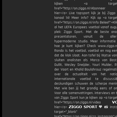
kijken <a target="_b
href="http://on.ziggo.nl/Abonneer
hier</a> Live topsport kijk je bij Ziggo
kanaal 14! Meer info? Kijk op <a target
href="https://on.ziggo.nl/info Beleef">Kli
al het UEFA Europees voetbal vanaf augu
plek: Ziggo Sport. Met de beste ana
presentatoren, vanuit de allern
hypermoderne studio. Meer informati
hoe je kunt kijken? Check www.ziggo.nl
Rondo is het voetbal, voetbal en nog ee
dat de klok slaat. Aan tafel bij Wytse va
sluiten analisten als Marco van Bas
Gullit, Wesley Sneijder, Youri Mulder, 
der Vaart en Khalid Boulahrouz regelmat
over de actualiteit van het nati
internationale voetbal te discussi
deskundigen schuwen de scherpe menin
Met wie ben jij het grondig eens of 
Voor alle samenvattingen, interviews en
van Ziggo Sport kun je kijken op <a targe
href="https://on.ziggo.nl/video 𝗩𝗢
hier</a> 𝗭𝗜𝗚𝗚𝗢 𝗦𝗣𝗢𝗥𝗧 🧡 📸 Ins
target="_blank"
href="https://on.ziggo.nl/zs_instagram">K