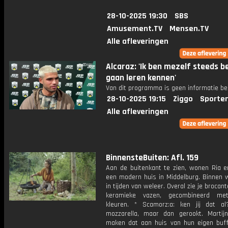
28-10-2025 19:30
SBS
Amusement.TV
Mensen.TV
Alle afleveringen
Alcaraz: 'Ik ben mezelf steeds b
gaan leren kennen'
Van dit programma is geen informatie be
28-10-2025 19:15
Ziggo
Sporte
Alle afleveringen
BinnensteBuiten: Afl. 159
Aan de buitenkant te zien, wonen Ria e
een modern huis in Middelburg. Binnen w
in tijden van weleer. Overal zie je brocan
keramieke vazen, gecombineerd m
kleuren. * Scamorz:a: ken jij dat a
mozzarella, maar dan gerookt. Martij
maken dat aan huis van hun eigen buffe