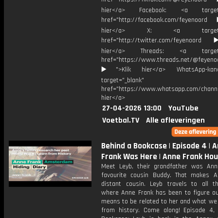
hier</a> Facebook: <a target="
href="http://facebook.com/feyenoord
hier</a> X: <a target="_
href="http://twitter.com/feyenoord
hier</a> Threads: <a target="
href="https://www.threads.net/@feyeno
▶️">Klik hier</a> WhatsApp-kan
target="_blank"
href="https://www.whatsapp.com/chann
hier</a>
27-04-2026 13:00
YouTube
Voetbal.TV
Alle afleveringen
Behind a Bookcase | Episode 4 | 
Frank Was Here | Anne Frank Ho
Meet Leyb, their grandfather was Ann
favourite cousin Buddy. That makes A
distant cousin. Leyb travels to all t
where Anne Frank has been to figure ou
means to be related to her and what we 
from history. Come along! Episode 4,