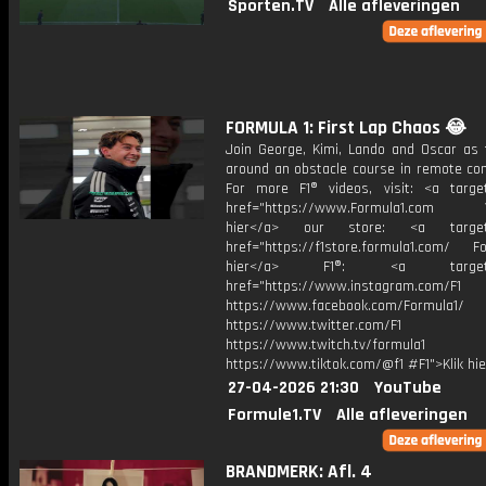
Sporten.TV
Alle afleveringen
FORMULA 1: First Lap Chaos 😂
Join George, Kimi, Lando and Oscar as 
around an obstacle course in remote con
For more F1® videos, visit: <a target
href="https://www.Formula1.com Vis
hier</a> our store: <a target=
href="https://f1store.formula1.com/ Fol
hier</a> F1®: <a target="_
href="https://www.instagram.com/F1
https://www.facebook.com/Formula1/
https://www.twitter.com/F1
https://www.twitch.tv/formula1
https://www.tiktok.com/@f1 #F1">Klik hi
27-04-2026 21:30
YouTube
Formule1.TV
Alle afleveringen
BRANDMERK: Afl. 4