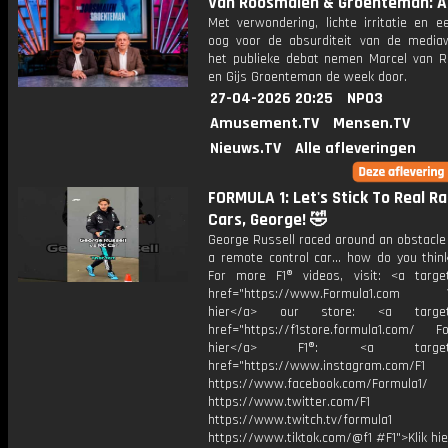
Van Roosmalen & Groenteman: Af
Met verwondering, lichte irritatie en e
oog voor de absurditeit van de media
het publieke debat nemen Marcel van 
en Gijs Groenteman de week door.
27-04-2026 20:25
NPO3
Amusement.TV
Mensen.TV
Nieuws.TV
Alle afleveringen
FORMULA 1: Let's Stick To Real R
Cars, George! 🤣
George Russell raced around an obstacle
a remote control car... how do you thin
For more F1® videos, visit: <a target
href="https://www.Formula1.com Vis
hier</a> our store: <a target=
href="https://f1store.formula1.com/ Fol
hier</a> F1®: <a target="_
href="https://www.instagram.com/F1
https://www.facebook.com/Formula1/
https://www.twitter.com/F1
https://www.twitch.tv/formula1
https://www.tiktok.com/@f1 #F1">Klik hi