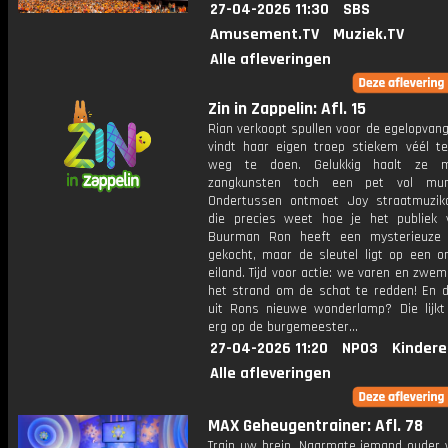
27-04-2026 11:30
SBS
Amusement.TV
Muziek.TV
Alle afleveringen
Zin in Zappelin: Afl. 15
Rian verkoopt spullen voor de egelopvan
vindt haar eigen troep stiekem véél t
weg te doen. Gelukkig haalt ze 
zangkunsten toch een pet vol mun
Ondertussen ontmoet Joy straatmuzik
die precies weet hoe je het publiek 
Buurman Ron heeft een mysterieuze 
gekocht, maar de sleutel ligt op een 
eiland. Tijd voor actie: we varen en zw
het strand om de schat te redden! En di
uit Rons nieuwe wonderlamp? Die lijkt
erg op de burgemeester...
27-04-2026 11:20
NPO3
Kindere
Alle afleveringen
MAX Geheugentrainer: Afl. 78
Train uw brein. Naarmate iemand ouder w