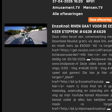
27-04-2026 16:20
NPO1
Amusement.TV
Mensen.TV
Alle afleveringen
EnzoKnol: RIVEN GAAT VOOR DE E
KEER STEPPEN! #4638 #4639
Deze video bevat een samenwerking met
Download Revolut gratis via deze link, o
en maak kans op €5000! *AD <a target
href="https://get.revolut.com/z4lF/enzok
Actievoorwaarden">Klik hier</a> van to
Geldig tot 30/06/2026 ▬ Knolpower kled
www.knolpower.nl Deze video bevat de
vlogs: 0:00 - Vlog #4638 20:18 - Vlog #
speel ook games! Die kan je hier v
target="_blank"
href="http://bit.ly/EnzoKnolYoutube ▬ M
hier</a> naam is Enzo Knol en ik up
maandag, woensdag en zaterdag om 4
vlog op mijn YouTube kanaal Abonneer j
kanaal zodat je alles kan bekijken w
maak: <a target="_b
href="http://bit.ly/AbonneerEnzoKnol ▬ 