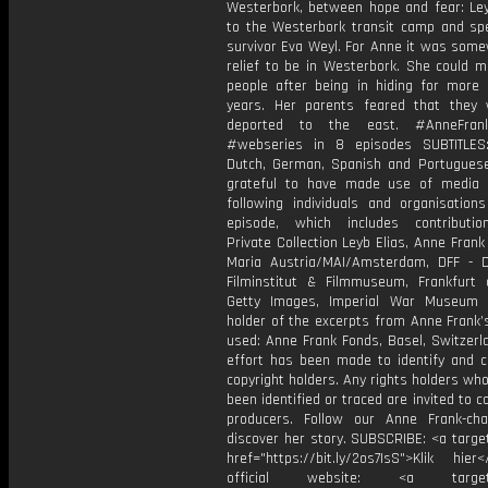
Westerbork, between hope and fear: Ley
to the Westerbork transit camp and sp
survivor Eva Weyl. For Anne it was some
relief to be in Westerbork. She could m
people after being in hiding for more
years. Her parents feared that they
deported to the east. #AnneFran
#webseries in 8 episodes SUBTITLES:
Dutch, German, Spanish and Portugues
grateful to have made use of media
following individuals and organisations
episode, which includes contributi
Private Collection Leyb Elias, Anne Fran
Maria Austria/MAI/Amsterdam, DFF - 
Filminstitut & Filmmuseum, Frankfurt
Getty Images, Imperial War Museum 
holder of the excerpts from Anne Frank’
used: Anne Frank Fonds, Basel, Switzerl
effort has been made to identify and co
copyright holders. Any rights holders wh
been identified or traced are invited to c
producers. Follow our Anne Frank-ch
discover her story. SUBSCRIBE: <a targe
href="https://bit.ly/2os7IsS">Klik hie
official website: <a target="