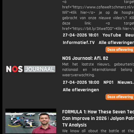
<a target="_bl
href="https://www.cafeweltschmerz.nl/v
Wil">Klik hier</a> je op de hoogt
gebracht van onze nieuwe video's? Kl
deze link: <a target="_
href="https://bit.ly/3XweTO0">Klik hier</
27-04-2026 18:01
YouTube
Beu
Informatief.TV
Alle afleveringe
NOS Journaal: Afl. 82
Met het laatste nieuws, gebeurteni
nationaal en internationaal bela
weersverwachting.
27-04-2026 18:00
NPO1
Nieuws
Alle afleveringen
FORMULA 1: How These Seven T
Can Improve in 2026 | Jolyon Pal
TV Analysis
We know all about the battle at the