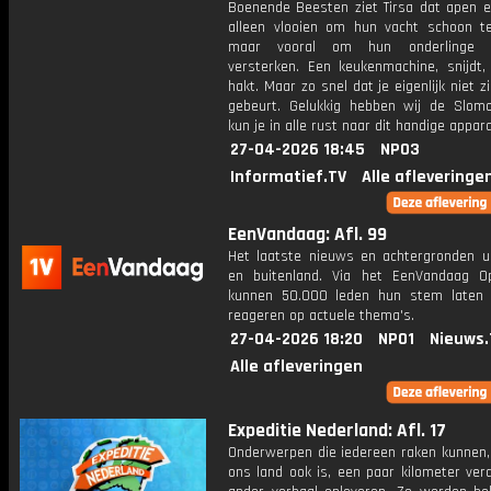
Boenende Beesten ziet Tirsa dat apen el
alleen vlooien om hun vacht schoon t
maar vooral om hun onderlinge 
versterken. Een keukenmachine, snijdt,
hakt. Maar zo snel dat je eigenlijk niet z
gebeurt. Gelukkig hebben wij de Slo
kun je in alle rust naar dit handige appara
27-04-2026 18:45
NPO3
Informatief.TV
Alle afleveringe
EenVandaag: Afl. 99
Het laatste nieuws en achtergronden ui
en buitenland. Via het EenVandaag Op
kunnen 50.000 leden hun stem laten
reageren op actuele thema's.
27-04-2026 18:20
NPO1
Nieuws.
Alle afleveringen
Expeditie Nederland: Afl. 17
Onderwerpen die iedereen raken kunnen, 
ons land ook is, een paar kilometer ver