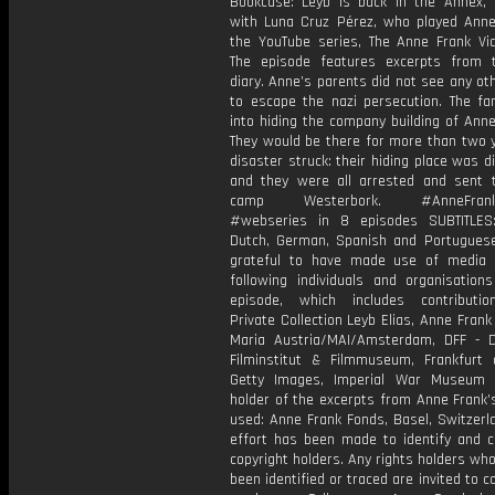
Bookcase: Leyb is back in the Annex, 
with Luna Cruz Pérez, who played Anne
the YouTube series, The Anne Frank Vid
The episode features excerpts from 
diary. Anne’s parents did not see any ot
to escape the nazi persecution. The fa
into hiding the company building of Anne
They would be there for more than two y
disaster struck: their hiding place was d
and they were all arrested and sent t
camp Westerbork. #AnneFrank
#webseries in 8 episodes SUBTITLES:
Dutch, German, Spanish and Portugues
grateful to have made use of media
following individuals and organisations
episode, which includes contributi
Private Collection Leyb Elias, Anne Fran
Maria Austria/MAI/Amsterdam, DFF - 
Filminstitut & Filmmuseum, Frankfurt
Getty Images, Imperial War Museum 
holder of the excerpts from Anne Frank’
used: Anne Frank Fonds, Basel, Switzerl
effort has been made to identify and co
copyright holders. Any rights holders wh
been identified or traced are invited to c