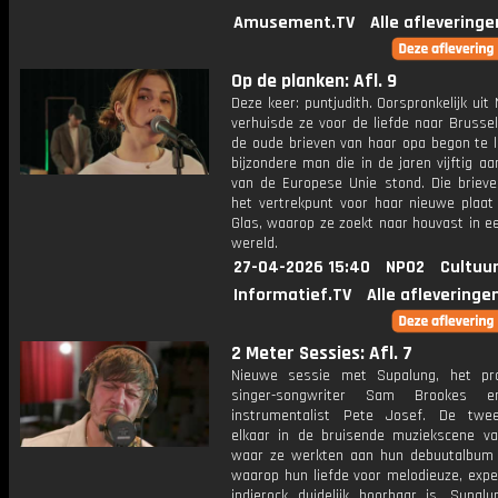
Amusement.TV
Alle afleveringe
Op de planken: Afl. 9
Deze keer: puntjudith. Oorspronkelijk uit
verhuisde ze voor de liefde naar Brusse
de oude brieven van haar opa begon te l
bijzondere man die in de jaren vijftig a
van de Europese Unie stond. Die briev
het vertrekpunt voor haar nieuwe plaat
Glas, waarop ze zoekt naar houvast in e
wereld.
27-04-2026 15:40
NPO2
Cultuur
Informatief.TV
Alle afleveringe
2 Meter Sessies: Afl. 7
Nieuwe sessie met Supalung, het pr
singer-songwriter Sam Brookes e
instrumentalist Pete Josef. De twe
elkaar in de bruisende muziekscene van
waar ze werkten aan hun debuutalbum I
waarop hun liefde voor melodieuze, expe
indierock duidelijk hoorbaar is. Supalu