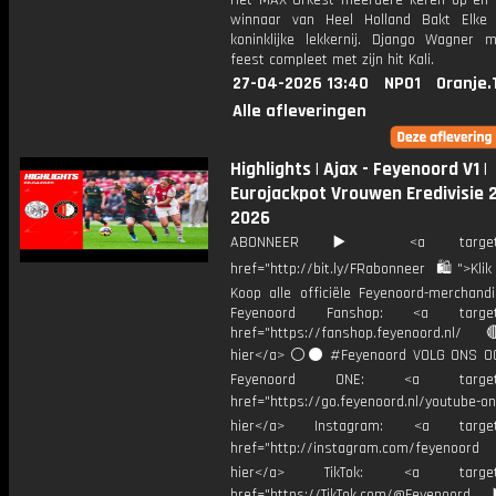
Het MAX Orkest meerdere keren op en
winnaar van Heel Holland Bakt Elke
koninklijke lekkernij. Django Wagner 
feest compleet met zijn hit Kali.
27-04-2026 13:40
NPO1
Oranje.
Alle afleveringen
Highlights | Ajax - Feyenoord V1 |
Eurojackpot Vrouwen Eredivisie 
2026
ABONNEER ▶️ <a target="_
href="http://bit.ly/FRabonneer 🛍">Klik
Koop alle officiële Feyenoord-merchandi
Feyenoord Fanshop: <a target="
href="https://fanshop.feyenoord.nl/
hier</a> ⚪️⚫ #Feyenoord VOLG ONS OO
Feyenoord ONE: <a target="
href="https://go.feyenoord.nl/youtube-on
hier</a> Instagram: <a target=
href="http://instagram.com/feyenoord
hier</a> TikTok: <a target="
href="https://TikTok.com/@Feyenoord