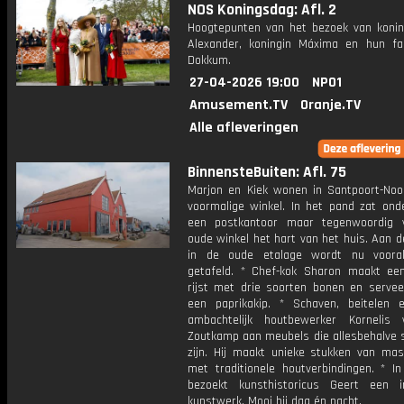
NOS Koningsdag: Afl. 2
Hoogtepunten van het bezoek van konin
Alexander, koningin Máxima en hun fa
Dokkum.
27-04-2026 19:00
NPO1
Amusement.TV
Oranje.TV
Alle afleveringen
BinnensteBuiten: Afl. 75
Marjon en Kiek wonen in Santpoort-Noo
voormalige winkel. In het pand zat ond
een postkantoor maar tegenwoordig 
oude winkel het hart van het huis. Aan d
in de oude etalage wordt nu vooral
getafeld. * Chef-kok Sharon maakt een
rijst met drie soorten bonen en serveer
een paprikakip. * Schaven, beitelen 
ambachtelijk houtbewerker Kornelis
Zoutkamp aan meubels die allesbehalve 
zijn. Hij maakt unieke stukken van mas
met traditionele houtverbindingen. * I
bezoekt kunsthistoricus Geert een in
kunstwerk. Mooi bij dag én nacht.