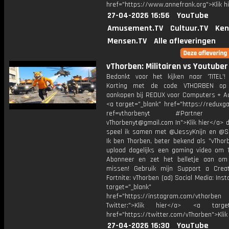
href="https://www.annefrank.org">Klik h
27-04-2026 16:56
YouTube
Amusement.TV
Cultuur.TV
Ken
Mensen.TV
Alle afleveringen
vThorben: Militairen vs Youtuber
Bedankt voor het kijken naar 'TITEL'!
Korting met de code VTHORBEN op
aankopen bij REDUX voor Computers + Ac
<a target="_blank" href="https://reduxg
ref=vthorbenyt #Partner Bu
vThorbenyt@gmail.com In">Klik hier</a> 
speel ik samen met @JessyKnijn en @Sa
Ik ben Thorben, beter bekend als "vThor
upload dagelijks een gaming video om 1
Abonneer en zet het belletje aan om
missen! Gebruik mijn Support a Crea
Fortnite: vThorben (ad) Social Media: Ins
target="_blank"
href="https://instagram.com/vthorben
Twitter:">Klik hier</a> <a target=
href="https://twitter.com/vThorben">Klik
27-04-2026 16:30
YouTube