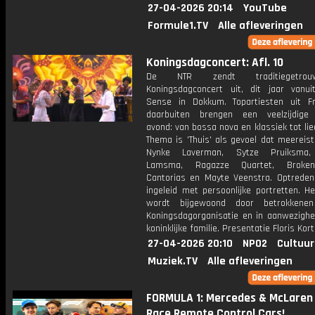
27-04-2026 20:14
YouTube
Formule1.TV
Alle afleveringen
Koningsdagconcert: Afl. 10
De NTR zendt traditiegetro
Koningsdagconcert uit, dit jaar vanui
Sense in Dokkum. Topartiesten uit F
daarbuiten brengen een veelzijdige
avond: van bossa nova en klassiek tot lie
Thema is 'Thuis' als gevoel dat meereist
Nynke Laverman, Sytze Pruiksma
Lamsma, Ragazze Quartet, Broke
Cantorias en Mayte Veenstra. Optrede
ingeleid met persoonlijke portretten. H
wordt bijgewoond door betrokkene
Koningsdagorganisatie en in aanwezighe
koninklijke familie. Presentatie Floris Kort
27-04-2026 20:10
NPO2
Cultuur
Muziek.TV
Alle afleveringen
FORMULA 1: Mercedes & McLaren 
Race Remote Control Cars!