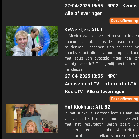
27-04-2026 18:55
NPO2
Kennis
Alle afleveringen
KvWeetjes: Afl. 1
In Mexico kwakken ze het op van alles e
guacamole. Ook hier is de dipsaus niet
te denken. Schappen zien er groen va
snacks staat die bovenaan op de kaar
met saus van avocado. Maar hoe kan
weinig avocado? Of eigenlijk: wat smeer
mij chips?
27-04-2026 18:55
NPO1
Amusement.TV
Informatief.TV
Kook.TV
Alle afleveringen
Het Klokhuis: Afl. 82
In het Klokhuis Kantoor laat Heleen ee
van zichzelf schilderen, maar is ze wel
met het resultaat? Serah zoekt ui
schilderijen een lijst hebben. Apen zitte
uren achtereen in elkaars haren te frie