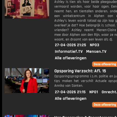
Ashley is tien als haar beide pleegouder
vermoord worden, voor haar ogen. Een
neemt hen, en tientallen anderen, onde
een winkelcentrum in Alphen aan d
Ashley's leven wordt totaal op zijn kop 
overleef je dat? Hoe belangrijk is school, 
vrienden? Ashley neemt Menen-Claire
mee door Alphen aan den Rijn, waar ze n
woont, en droomt van een leven als dj.
27-04-2026 21:25
NPO3
Informatief.TV
Mensen.TV
Alle afleveringen
Opsporing Verzocht: Afl. 15
Opsporingsprogramma i.s.m. politie en ju
tips maken het verschil! Actuele opsp
Anniko van Santen.
27-04-2026 21:15
NPO1
Onrecht
Alle afleveringen