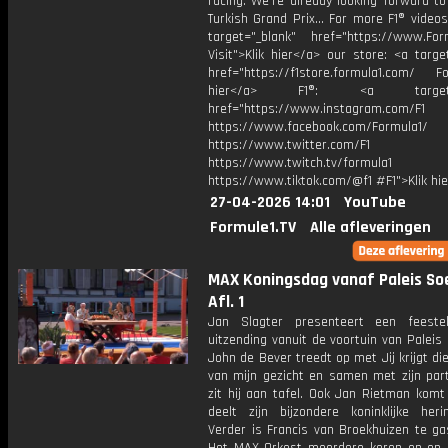
racing. We're already looking forward t
Turkish Grand Prix... For more F1® videos,
target="_blank" href="https://www.For
Visit">Klik hier</a> our store: <a targe
href="https://f1store.formula1.com/ Fol
hier</a> F1®: <a target="_
href="https://www.instagram.com/F1
https://www.facebook.com/Formula1/
https://www.twitter.com/F1
https://www.twitch.tv/formula1
https://www.tiktok.com/@f1 #F1">Klik hi
27-04-2026 14:01
YouTube
Formule1.TV
Alle afleveringen
MAX Koningsdag vanaf Paleis Soe
Afl. 1
Jan Slagter presenteert een feesteli
uitzending vanuit de voortuin van Paleis 
John de Bever treedt op met Jij krijgt die
van mijn gezicht en samen met zijn par
zit hij aan tafel. Ook Jan Rietman komt 
deelt zijn bijzondere koninklijke herin
Verder is Francis van Broekhuizen te ga