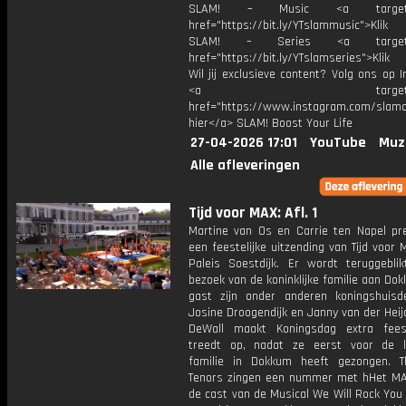
SLAM! – Music <a target="_
href="https://bit.ly/YTslammusic">Klik
SLAM! – Series <a target="
href="https://bit.ly/YTslamseries">Klik
Wil jij exclusieve content? Volg ons op 
<a target="_bl
href="https://www.instagram.com/slamoff
hier</a> SLAM! Boost Your Life
27-04-2026 17:01
YouTube
Muz
Alle afleveringen
Tijd voor MAX: Afl. 1
Martine van Os en Carrie ten Napel pr
een feestelijke uitzending van Tijd voor
Paleis Soestdijk. Er wordt teruggebli
bezoek van de koninklijke familie aan Do
gast zijn onder anderen koningshuisd
Josine Droogendijk en Janny van der Heij
DeWall maakt Koningsdag extra feest
treedt op, nadat ze eerst voor de ko
familie in Dokkum heeft gezongen. 
Tenors zingen een nummer met hHet MA
de cast van de Musical We Will Rock You