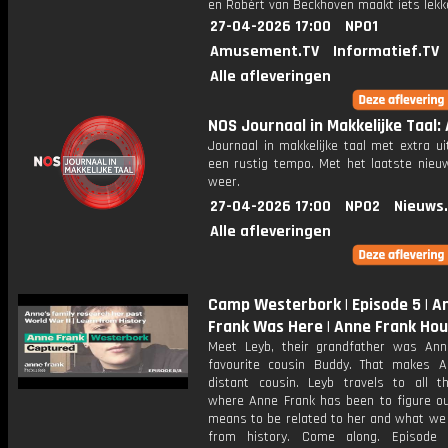
en Robèrt van Beckhoven maakt iets lekk
27-04-2026 17:00
NPO1
Amusement.TV
Informatief.TV
Alle afleveringen
NOS Journaal in Makkelijke Taal: 
Journaal in makkelijke taal met extra ui
een rustig tempo. Met het laatste nieu
weer.
27-04-2026 17:00
NPO2
Nieuws
Alle afleveringen
Camp Westerbork | Episode 5 | A
Frank Was Here | Anne Frank Ho
Meet Leyb, their grandfather was Ann
favourite cousin Buddy. That makes A
distant cousin. Leyb travels to all t
where Anne Frank has been to figure ou
means to be related to her and what we 
from history. Come along. Episode