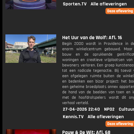
Sporten.TV
Alle afleveringen
Het Uur van de Wolf: Afl. 16
Begin 2000 wordt in Providence in 
enorm winkelcentrum gebouwd. Maar
bouw en de oprukkende gentrifica
woningen en creatieve vrijplaatsen van 
bewoners verloren. Een groep kunstenaar
tot een radicale tegenactie. Bij toeval
een afgelegen ruimte buiten de winke
en bedenken een bizar project: het b
een geheime broedplaats annex apparte
de hand van de beelden van toen en i
met de hoofdrolspelers wordt dit onge
verhaal verteld.
27-04-2026 22:40
NPO2
Cultuu
Kennis.TV
Alle afleveringen
Pauw & De Wit: Afl. 68