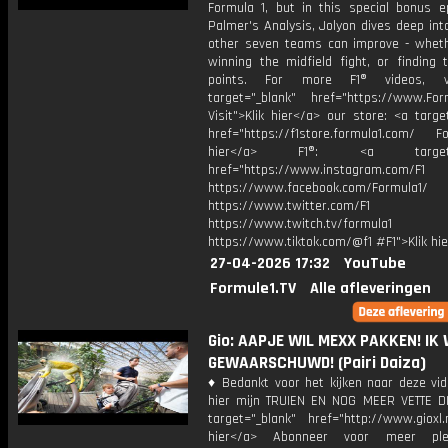
Formula 1, but in this special bonus e
Palmer's Analysis, Jolyon dives deep in
other seven teams can improve - wheth
winning the midfield fight, or finding t
points. For more F1® videos, v
target="_blank" href="https://www.For
Visit">Klik hier</a> our store: <a targe
href="https://f1store.formula1.com/ Fol
hier</a> F1®: <a target="_
href="https://www.instagram.com/F1
https://www.facebook.com/Formula1/
https://www.twitter.com/F1
https://www.twitch.tv/formula1
https://www.tiktok.com/@f1 #F1">Klik hi
27-04-2026 17:32
YouTube
Formule1.TV
Alle afleveringen
Gio: AAPJE WIL MEXX PAKKEN! IK
GEWAARSCHUWD! (Pairi Daiza)
♦ Bedankt voor het kijken naar deze vid
hier mijn TRUIEN EN NOG MEER VETTE D
target="_blank" href="http://www.gioxl.
hier</a> Abonneer voor meer ple