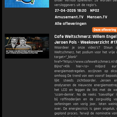
ander verhaal opleveren. Ze worden bel
verslaggevers uit de regio's.
27-04-2026 18:20
NPO2
Amusement.TV
Mensen.TV
Alle afleveringen
Cafe Weltschmerz: Willem Engel
Jeroen Pols - Weekoverzicht #1
Waardeer je onze video's? Steun 
Weltschmerz, het podium voor het vrije 
target="_blank"
href="https://www.cafeweltschmerz.nl/
Bijna">Klik hier</a> miljard e
energiemaatregelen, accijnzen op alc
omhoog De trend van een vooraf bepaald
lijkt steeds zichtbaarder. Jeroen 
analyseren de nieuwste energiemaatre
het LCO en leggen de link met de we
'scam-demie'. Na de reeks 'toevallige' 
bij raffinaderijen en de zorgvuldig vo
oefeningen van vorig jaar, laten weinig
over. De energiecrisis is geen ongeluk,
gepland proces. Terwijl de nominatie va