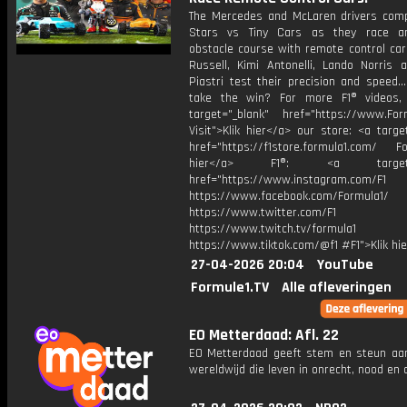
The Mercedes and McLaren drivers comp
Stars vs Tiny Cars as they race a
obstacle course with remote control car
Russell, Kimi Antonelli, Lando Norris 
Piastri test their precision and speed…
take the win? For more F1® videos, 
target="_blank" href="https://www.For
Visit">Klik hier</a> our store: <a targe
href="https://f1store.formula1.com/ Fol
hier</a> F1®: <a target="_
href="https://www.instagram.com/F1
https://www.facebook.com/Formula1/
https://www.twitter.com/F1
https://www.twitch.tv/formula1
https://www.tiktok.com/@f1 #F1">Klik hi
27-04-2026 20:04
YouTube
Formule1.TV
Alle afleveringen
EO Metterdaad: Afl. 22
EO Metterdaad geeft stem en steun a
wereldwijd die leven in onrecht, nood en