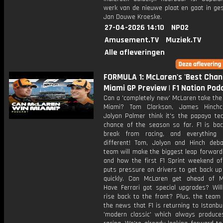
werk van de nieuwe plaat en gaat in ge
Jan Douwe Kroeske.
27-04-2026 14:10
NPO2
Amusement.TV
Muziek.TV
Alle afleveringen
FORMULA 1: McLaren's 'Best Chanc
Miami GP Preview | F1 Nation Pod
Can a 'completely new' McLaren take the 
Miami? Tom Clarkson, James Hinchcl
Jolyon Palmer think it's the papaya te
chance of the season so far. F1 is bac
break from racing, and everything 
different! Tom, Jolyon and Hinch deb
team will make the biggest leap forward
and how the first F1 Sprint weekend of
puts pressure on drivers to get back up
quickly. Can McLaren get ahead of 
Have Ferrari got special upgrades? Will
rise back to the front? Plus, the team 
the news that F1 is returning to Istanbu
'modern classic' which always produces