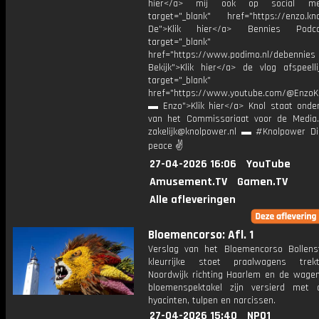
hier</a> mij ook op social me
target="_blank" href="https://enzo.kno
De">Klik hier</a> Bennies Podc
target="_blank"
href="https://www.podimo.nl/debennies
Bekijk">Klik hier</a> de vlog afspeelli
target="_blank"
href="https://www.youtube.com/@EnzoKn
▬ Enzo">Klik hier</a> Knol staat onder
van het Commissariaat voor de Media.
zakelijk@knolpower.nl ▬ #Knolpower Di
peace ✌
27-04-2026 16:06
YouTube
Amusement.TV
Gamen.TV
Alle afleveringen
Bloemencorso: Afl. 1
Verslag van het Bloemencorso Bollens
kleurrijke stoet praalwagens trek
Noordwijk richting Haarlem en de wagen
bloemenspektakel zijn versierd met 
hyacinten, tulpen en narcissen.
27-04-2026 15:40
NPO1