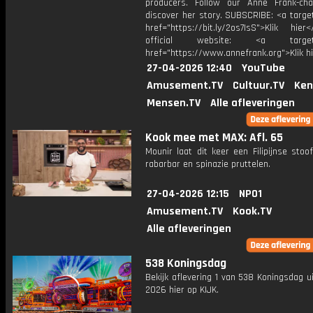
producers. Follow our Anne Frank-ch
discover her story. SUBSCRIBE: <a targe
href="https://bit.ly/2os7IsS">Klik hie
official website: <a target="
href="https://www.annefrank.org">Klik h
27-04-2026 12:40
YouTube
Amusement.TV
Cultuur.TV
Ken
Mensen.TV
Alle afleveringen
Kook mee met MAX: Afl. 65
Mounir laat dit keer een Filipijnse stoo
rabarbar en spinazie pruttelen.
27-04-2026 12:15
NPO1
Amusement.TV
Kook.TV
Alle afleveringen
538 Koningsdag
Bekijk aflevering 1 van 538 Koningsdag u
2026 hier op KIJK.