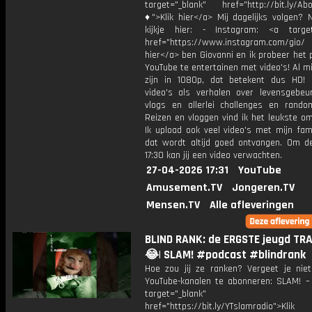
target="_blank" href="http://bit.ly/Ab
♦">Klik hier</a> Mij dagelijks volgen?
kijkje hier: - Instagram: <a target
href="https://www.instagram.com/gio/
hier</a> ben Giovanni en ik probeer het 
YouTube te entertainen met video's! Al mi
zijn in 1080p, dat betekent dus HD! 
video's als verhalen over levensgebeur
vlogs en allerlei challenges en rando
Reizen en vloggen vind ik het leukste o
Ik upload ook veel video's met mijn fam
dat wordt altijd goed ontvangen. Om 
17:30 kan jij een video verwachten.
27-04-2026 17:31
YouTube
Amusement.TV
Jongeren.TV
Mensen.TV
Alle afleveringen
BLIND RANK: de ERGSTE jeugd TR
😂| SLAM! #podcast #blindrank
Hoe zou jij ze ranken? Vergeet je nie
YouTube-kanalen te abonneren: SLAM! –
target="_blank"
href="https://bit.ly/YTslamradio">Klik