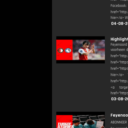
Facebook
href="http
hier</a> W
04-08-2
Highligh
Feyenoord 
voorheen d
href="http
href="htt
href="http
hier</a> 
href="http
<a target
href="htt
03-08-2
Feyenoor
ABONNEER ▶