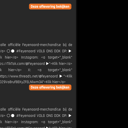
alle officiële Feyenoord-merchandise bij de
ier</a> ⚪️⚫ #Feyenoord VOLG ONS OOK OP: ▶️
ik hier</a> Instagram: <a target="_blank"
tps://TikTok.com/@Feyenoord ▶️">Klik hier</a>
Klik hier</a> X: <a target="_blank"
"https://www.threads.net/@feyenoord ▶️">Klik
0029Va8ruf8EKyZFELNlwm34">Klik hier</a>
alle officiële Feyenoord-merchandise bij de
ier</a> ⚪️⚫ #Feyenoord VOLG ONS OOK OP: ▶️
ik hier</a> Instagram: <a target="_blank"