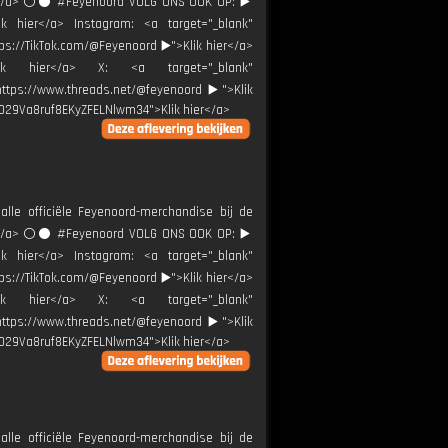
ier</a> ⚪️⚫ #Feyenoord VOLG ONS OOK OP: ▶️
ik hier</a> Instagram: <a target="_blank"
tps://TikTok.com/@Feyenoord ▶️">Klik hier</a>
Klik hier</a> X: <a target="_blank"
"https://www.threads.net/@feyenoord ▶️">Klik
0029Va8ruf8EKyZFELNlwm34">Klik hier</a>
alle officiële Feyenoord-merchandise bij de
ier</a> ⚪️⚫ #Feyenoord VOLG ONS OOK OP: ▶️
ik hier</a> Instagram: <a target="_blank"
tps://TikTok.com/@Feyenoord ▶️">Klik hier</a>
Klik hier</a> X: <a target="_blank"
"https://www.threads.net/@feyenoord ▶️">Klik
0029Va8ruf8EKyZFELNlwm34">Klik hier</a>
alle officiële Feyenoord-merchandise bij de