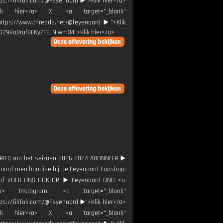
tps://TikTok.com/@Feyenoord ▶️">Klik hier</a>
Klik hier</a> X: <a target="_blank"
"https://www.threads.net/@feyenoord ▶️">Klik
0029Va8ruf8EKyZFELNlwm34">Klik hier</a>
TORIES van het seizoen 2026-2027! ABONNEER ▶️
yenoord-merchandise bij de Feyenoord Fanshop:
oord VOLG ONS OOK OP: ▶️ Feyenoord ONE: <a
r</a> Instagram: <a target="_blank"
tps://TikTok.com/@Feyenoord ▶️">Klik hier</a>
Klik hier</a> X: <a target="_blank"