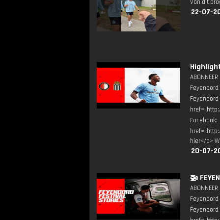
Van dit pr
22-07-2
Highligh
ABONNEER ▶
Feyenoord 
Feyenoord
href="http
Facebook
href="http
hier</a> W
20-07-2
🚁 FEYEN
ABONNEER ▶
Feyenoord 
Feyenoord