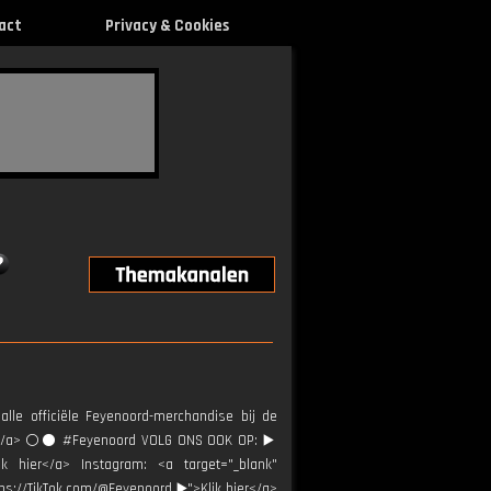
act
Privacy & Cookies
alle officiële Feyenoord-merchandise bij de
ier</a> ⚪️⚫ #Feyenoord VOLG ONS OOK OP: ▶️
ik hier</a> Instagram: <a target="_blank"
tps://TikTok.com/@Feyenoord ▶️">Klik hier</a>