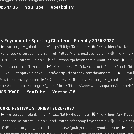
ogramma is geen informatie beschikbaar
026 17:36
YouTube
Voetbal.TV
ts Feyenoord - Sporting Charleroi | Friendly 2026-2027
️ <a target="_blank" href="http://bit.ly/FRabonneer 🛍">Klik hier</a> Koop 
Fanshop: <a target="_blank" href="https://fanshop.feyenoord.nl/ 🔴">Klik h
 ONE: <a target="_blank" href="https://go.feyenoord.nl/youtube-one ▶️">Kl
://instagram.com/feyenoord ▶️">Klik hier</a> TikTok: <a target="_blank" href="ht
: <a target="_blank" href="http://facebook.com/feyenoord ▶️">
://twitter.com/feyenoord ▶️">Klik hier</a> Threads: <a target="_blank" href=
hatsApp-kanaal: <a target="_blank" href="https://www.whatsapp.com/channel/
026 09:00
YouTube
Voetbal.TV
OORD FESTIVAL STORIES | 2026-2027
️ <a target="_blank" href="http://bit.ly/FRabonneer 🛍">Klik hier</a> Koop 
Fanshop: <a target="_blank" href="https://fanshop.feyenoord.nl/ 🔴">Klik h
 ONE: <a target="_blank" href="https://go.feyenoord.nl/youtube-one ▶️">Kl