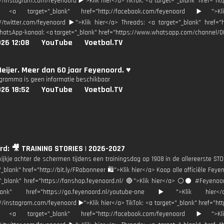
://instagram.com/feyenoord ▶️">Klik hier</a> TikTok: <a target="_blank" href="ht
: <a target="_blank" href="http://facebook.com/feyenoord ▶️">
://twitter.com/feyenoord ▶️">Klik hier</a> Threads: <a target="_blank" href=
hatsApp-kanaal: <a target="_blank" href="https://www.whatsapp.com/channel/
26 12:08
YouTube
Voetbal.TV
eijer. Meer dan 60 jaar Feyenoord. ♥️
ogramma is geen informatie beschikbaar
26 18:52
YouTube
Voetbal.TV
d: 🎥 TRAINING STORIES | 2026-2027
kijkje achter de schermen tijdens een trainingsdag op 1908 in de allereerste S
"_blank" href="http://bit.ly/FRabonneer 🛍">Klik hier</a> Koop alle officiële Fe
"_blank" href="https://fanshop.feyenoord.nl/ 🔴">Klik hier</a> ⚪️⚫ #Feyen
_blank" href="https://go.feyenoord.nl/youtube-one ▶️">Klik hie
://instagram.com/feyenoord ▶️">Klik hier</a> TikTok: <a target="_blank" href="ht
: <a target="_blank" href="http://facebook.com/feyenoord ▶️">