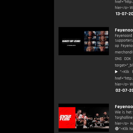
href="http
hier</a> W
13-07-2
Feyenoor
Feyenoord 
supporters 
op Feyenoo
merchandis
ONS OOK O
target="_b
▶️">Klik 
href="http
hier</a> W
02-07-2
Feyenoor
Wie is het
Targhalline
hier</a> K
🔴">Klik h