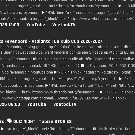
: <a target="_blank" href="http://facebook.com/feyenoord ▶️">
://twitter.com/feyenoord ▶️">Klik hier</a> Threads: <a target="_blank" href=
hatsApp-kanaal: <a target="_blank" href="https://www.whatsapp.com/channel/
026 12:00
YouTube
Voetbal.TV
ts Feyenoord - Atalanta | De Kuip Cup 2026-2027
heeft zondag beslag gelegd op De Kuip Cup. De nieuwe trofee, die vanaf dit sei
e Openingswedstrijd was, werd veroverd dankzij een 2-1 zege op Atalanta BC na
://bit.ly/FRabonneer 🛍">Klik hier</a> Koop alle officiële Feyenoord-merchandise
ps://fanshop.feyenoord.nl/ 🔴">Klik hier</a> ⚪️⚫ #Feyenoord VOLG ONS OOK
s://go.feyenoord.nl/youtube-one ▶️">Klik hier</a> Instagram: <a target="_blank" 
TikTok: <a target="_blank" href="https://TikTok.com/@Feyenoord ▶️">Kl
://facebook.com/feyenoord ▶️">Klik hier</a> X: <a target="_blank" href="http://tw
="_blank" href="https://www.threads.net/@feyenoord ▶️">Klik hier</
ps://www.whatsapp.com/channel/0029Va8ruf8EKyZFELNlwm34">Klik hier</a>
026 08:00
YouTube
Voetbal.TV
d: 🗣️ QUIZ NIGHT | Tubize STORIES
️ <a target="_blank" href="http://bit.ly/FRabonneer 🛍">Klik hier</a> Koop 