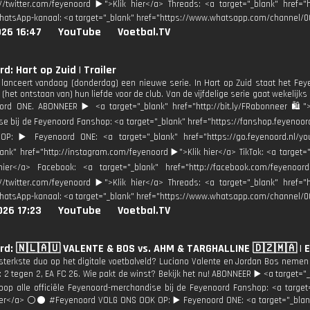
://twitter.com/feyenoord ▶️">Klik hier</a> Threads: <a target="_blank" href=
hatsApp-kanaal: <a target="_blank" href="https://www.whatsapp.com/channel/
026 16:47
YouTube
Voetbal.TV
d: Hart op Zuid | Trailer
lanceert vandaag (donderdag) een nieuwe serie. In Hart op Zuid staat het Feye
(het ontstaan van) hun liefde voor de club. Van de vijfdelige serie gaat wekelijks 
rd ONE. ABONNEER ▶️ <a target="_blank" href="http://bit.ly/FRabonneer 🛍">K
e bij de Feyenoord Fanshop: <a target="_blank" href="https://fanshop.feyenoo
P: ▶️ Feyenoord ONE: <a target="_blank" href="https://go.feyenoord.nl/yo
lank" href="http://instagram.com/feyenoord ▶️">Klik hier</a> TikTok: <a target
hier</a> Facebook: <a target="_blank" href="http://facebook.com/feyenoor
://twitter.com/feyenoord ▶️">Klik hier</a> Threads: <a target="_blank" href=
hatsApp-kanaal: <a target="_blank" href="https://www.whatsapp.com/channel/
026 17:23
YouTube
Voetbal.TV
d: 🇳🇱🇦🇺 VALENTE & BOS vs. AHM & TARGHALLINE 🇩🇿🇲🇦 | E
 sterkste duo op het digitale voetbalveld? Luciano Valente en Jordan Bos nem
: 2 tegen 2, EA FC 26. Wie pakt de winst? Bekijk het nu! ABONNEER ▶️ <a target="_
oop alle officiële Feyenoord-merchandise bij de Feyenoord Fanshop: <a target=
ier</a> ⚪️⚫ #Feyenoord VOLG ONS OOK OP: ▶️ Feyenoord ONE: <a target="_blank