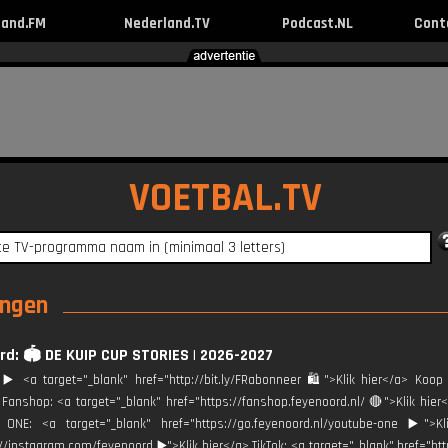
land.FM
Nederland.TV
Podcast.NL
Cont
VOETBAL.TV
ingen
d: 🏟️ DE KUIP CUP STORIES | 2026-2027
️ <a target="_blank" href="http://bit.ly/FRabonneer 🛍">Klik hier</a> Koop 
Fanshop: <a target="_blank" href="https://fanshop.feyenoord.nl/ 🔴">Klik h
 ONE: <a target="_blank" href="https://go.feyenoord.nl/youtube-one ▶️">Kl
://instagram.com/feyenoord ▶️">Klik hier</a> TikTok: <a target="_blank" href="ht