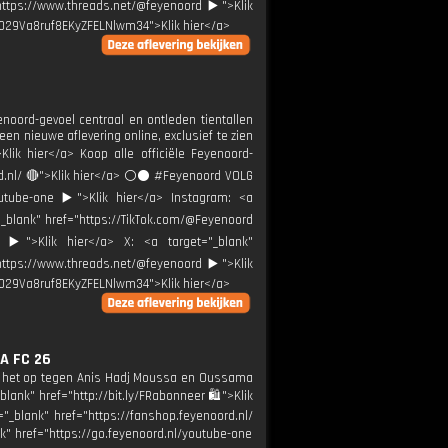
"https://www.threads.net/@feyenoord ▶️">Klik
0029Va8ruf8EKyZFELNlwm34">Klik hier</a>
noord-gevoel centraal en ontleden tientallen
een nieuwe aflevering online, exclusief te zien
lik hier</a> Koop alle officiële Feyenoord-
rd.nl/ 🔴">Klik hier</a> ⚪️⚫ #Feyenoord VOLG
utube-one ▶️">Klik hier</a> Instagram: <a
="_blank" href="https://TikTok.com/@Feyenoord
d ▶️">Klik hier</a> X: <a target="_blank"
"https://www.threads.net/@feyenoord ▶️">Klik
0029Va8ruf8EKyZFELNlwm34">Klik hier</a>
A FC 26
en het op tegen Anis Hadj Moussa en Oussama
blank" href="http://bit.ly/FRabonneer 🛍">Klik
"_blank" href="https://fanshop.feyenoord.nl/
" href="https://go.feyenoord.nl/youtube-one