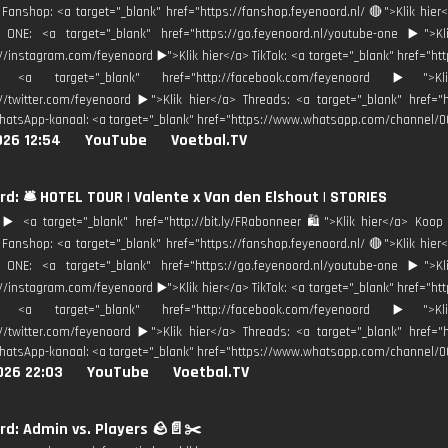
Fanshop: <a target="_blank" href="https://fanshop.feyenoord.nl/ 🔴">Klik h
 ONE: <a target="_blank" href="https://go.feyenoord.nl/youtube-one ▶️">Kl
://instagram.com/feyenoord ▶️">Klik hier</a> TikTok: <a target="_blank" href="ht
: <a target="_blank" href="http://facebook.com/feyenoord ▶️">
://twitter.com/feyenoord ▶️">Klik hier</a> Threads: <a target="_blank" href=
hatsApp-kanaal: <a target="_blank" href="https://www.whatsapp.com/channel/
026 12:54
YouTube
Voetbal.TV
d: 🛎️ HOTEL TOUR | Valente x Van den Elshout | STORIES
️ <a target="_blank" href="http://bit.ly/FRabonneer 🛍">Klik hier</a> Koop 
Fanshop: <a target="_blank" href="https://fanshop.feyenoord.nl/ 🔴">Klik h
 ONE: <a target="_blank" href="https://go.feyenoord.nl/youtube-one ▶️">Kl
://instagram.com/feyenoord ▶️">Klik hier</a> TikTok: <a target="_blank" href="ht
: <a target="_blank" href="http://facebook.com/feyenoord ▶️">
://twitter.com/feyenoord ▶️">Klik hier</a> Threads: <a target="_blank" href=
hatsApp-kanaal: <a target="_blank" href="https://www.whatsapp.com/channel/
026 22:03
YouTube
Voetbal.TV
d: Admin vs. Players 🪨📄✂️