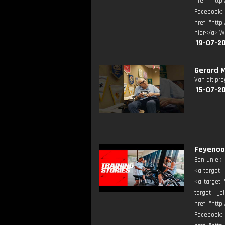
href="http
Facebook
href="http
hier</a> W
19-07-20
Gerard M
Van dit pr
15-07-20
Feyenoor
Een uniek 
<a target=
<a target=
target="
href="http
Facebook