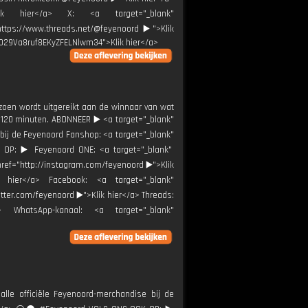
Klik hier</a> X: <a target="_blank"
"https://www.threads.net/@feyenoord ▶️">Klik
0029Va8ruf8EKyZFELNlwm34">Klik hier</a>
zoen wordt uitgereikt aan de winnaar van wat
 120 minuten. ABONNEER ▶️ <a target="_blank"
 bij de Feyenoord Fanshop: <a target="_blank"
 OP: ▶️ Feyenoord ONE: <a target="_blank"
href="http://instagram.com/feyenoord ▶️">Klik
ik hier</a> Facebook: <a target="_blank"
itter.com/feyenoord ▶️">Klik hier</a> Threads:
a> WhatsApp-kanaal: <a target="_blank"
alle officiële Feyenoord-merchandise bij de