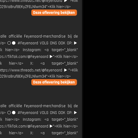
"https://www.threads.net/@feyenoord ▶️">Klik
0029Va8ruf8EKyZFELNlwm34">Klik hier</a>
alle officiële Feyenoord-merchandise bij de
ier</a> ⚪️⚫ #Feyenoord VOLG ONS OOK OP: ▶️
ik hier</a> Instagram: <a target="_blank"
tps://TikTok.com/@Feyenoord ▶️">Klik hier</a>
Klik hier</a> X: <a target="_blank"
"https://www.threads.net/@feyenoord ▶️">Klik
0029Va8ruf8EKyZFELNlwm34">Klik hier</a>
alle officiële Feyenoord-merchandise bij de
ier</a> ⚪️⚫ #Feyenoord VOLG ONS OOK OP: ▶️
ik hier</a> Instagram: <a target="_blank"
tps://TikTok.com/@Feyenoord ▶️">Klik hier</a>
Klik hier</a> X: <a target="_blank"