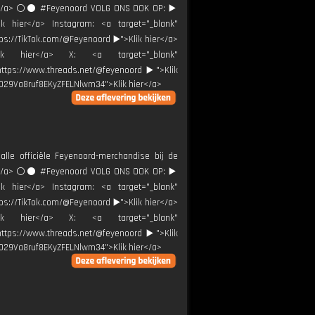
ier</a> ⚪️⚫ #Feyenoord VOLG ONS OOK OP: ▶️
ik hier</a> Instagram: <a target="_blank"
tps://TikTok.com/@Feyenoord ▶️">Klik hier</a>
Klik hier</a> X: <a target="_blank"
"https://www.threads.net/@feyenoord ▶️">Klik
0029Va8ruf8EKyZFELNlwm34">Klik hier</a>
alle officiële Feyenoord-merchandise bij de
ier</a> ⚪️⚫ #Feyenoord VOLG ONS OOK OP: ▶️
ik hier</a> Instagram: <a target="_blank"
tps://TikTok.com/@Feyenoord ▶️">Klik hier</a>
Klik hier</a> X: <a target="_blank"
"https://www.threads.net/@feyenoord ▶️">Klik
0029Va8ruf8EKyZFELNlwm34">Klik hier</a>