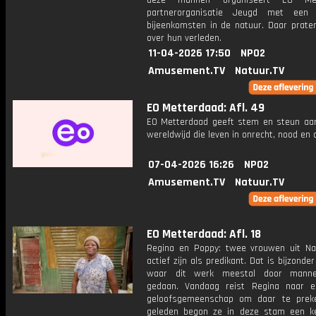
deze mannen organiseert EO Met
partnerorganisatie Jeugd met een 
bijeenkomsten in de natuur. Daar prate
over hun verleden.
11-04-2026 17:50
NPO2
Amusement.TV
Natuur.TV
EO Metterdaad: Afl. 49
EO Metterdaad geeft stem en steun a
wereldwijd die leven in onrecht, nood en
07-04-2026 16:26
NPO2
Amusement.TV
Natuur.TV
EO Metterdaad: Afl. 18
Regina en Poppy: twee vrouwen uit Na
actief zijn als predikant. Dat is bijzonder
waar dit werk meestal door mann
gedaan. Vandaag reist Regina naar e
geloofsgemeenschap om daar te prek
geleden begon ze in deze stam een k