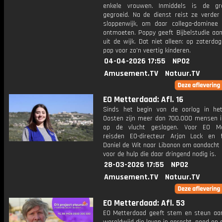
enkele vrouwen. Inmiddels is de gr
gegroeid. Na de dienst reist ze verder
sloppenwijk, om daar collega-dominee
ontmoeten. Poppy geeft Bijbelstudie aa
uit de wijk. Dat niet alleen: op zaterda
pap voor zo'n veertig kinderen.
04-04-2026 17:55
NPO2
Amusement.TV
Natuur.TV
EO Metterdaad: Afl. 16
Sinds het begin van de oorlog in he
Oosten zijn meer dan 700.000 mensen i
op de vlucht geslagen. Voor EO Me
reisden EO-directeur Arjan Lock en 
Daniel de Wit naar Libanon om aandacht 
voor de hulp die daar dringend nodig is.
28-03-2026 17:55
NPO2
Amusement.TV
Natuur.TV
EO Metterdaad: Afl. 53
EO Metterdaad geeft stem en steun a