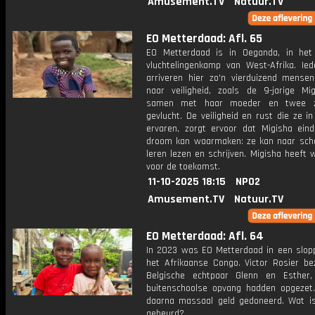
Amusement.TV
Natuur.TV
EO Metterdaad: Afl. 65
EO Metterdaad is in Oeganda, in het
vluchtelingenkamp van West-Afrika. Ie
arriveren hier zo'n vierduizend mense
naar veiligheid, zoals de 9-jarige Mig
samen met haar moeder en twee z
gevlucht. De veiligheid en rust die ze i
ervaren, zorgt ervoor dat Migisha einde
droom kan waarmaken: ze kan naar sch
leren lezen en schrijven. Migisha heeft
voor de toekomst.
11-10-2025 18:15
NPO2
Amusement.TV
Natuur.TV
EO Metterdaad: Afl. 64
In 2023 was EO Metterdaad in een slopp
het Afrikaanse Congo. Victor Rosier be
Belgische echtpaar Glenn en Esther
buitenschoolse opvang hadden opgezet
daarna massaal geld gedoneerd. Wat i
gebeurd?