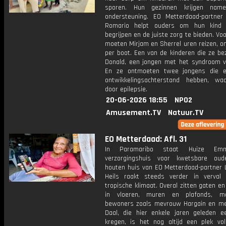
sporen. Hun gezinnen krijgen namel
ondersteuning. EO Metterdaad-partner 
Romario helpt ouders om hun kind 
begrijpen en de juiste zorg te bieden. Voo
moeten Mirjam en Sherrel uren reizen, o
per boot. Een van de kinderen die ze be
Donald, een jongen met het syndroom 
En ze ontmoeten twee jongens die e
ontwikkelingsachterstand hebben, waars
door epilepsie.
20-06-2026 18:55
NPO2
Amusement.TV
Natuur.TV
EO Metterdaad: Afl. 31
In Paramaribo staat Huize Em
verzorgingshuis voor kwetsbare oud
houten huis van EO Metterdaad-partner 
Heils raakt steeds verder in verval
tropische klimaat. Overal zitten gaten e
in vloeren, muren en plafonds, m
bewoners zoals mevrouw Hargain en m
Daal, die hier enkele jaren geleden ee
kregen, is het nog altijd een plek vo