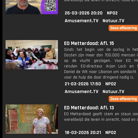
wereldwijd die leven in onrecht, nood en
26-03-2026 20:20
NPO2
Amusement.TV
Natuur.TV
EO Metterdaad: Afl. 15
Sinds het begin van de oorlog in he
Oosten zijn meer dan 700.000 mensen i
op de vlucht geslagen. Voor EO Me
reisden EO-directeur Arjan Lock en 
Daniel de Wit naar Libanon om aandacht 
voor de hulp die daar dringend nodig is.
21-03-2026 17:50
NPO2
Amusement.TV
Natuur.TV
EO Metterdaad: Afl. 13
EO Metterdaad geeft stem en steun a
wereldwijd die leven in onrecht, nood en
18-03-2026 20:21
NPO2