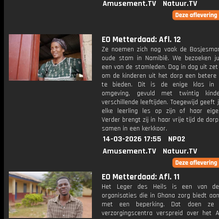
Amusement.TV
Natuur.TV
EO Metterdaad: Afl. 12
Ze noemen zich nog vaak de Bosjesma
oude stam in Namibië. We bezoeken ju
een van de stamleden. Dag in dag uit zet z
om de kinderen uit het dorp een betere
te bieden. Dit is de enige klas in
omgeving, gevuld met twintig kind
verschillende leeftijden. Toegewijd geeft 
elke leerling les op zijn of haar eige
Verder brengt zij in haar vrije tijd de do
samen in een kerkkoor.
14-03-2026 17:55
NPO2
Amusement.TV
Natuur.TV
EO Metterdaad: Afl. 11
Het Leger des Heils is een van de
organisaties die in Ghana zorg biedt aa
met een beperking. Dat doen ze
verzorgingscentra verspreid over het A