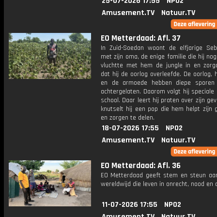
25-07-2026 17:55
NPO2
Amusement.TV
Natuur.TV
EO Metterdaad: Afl. 37
In Zuid-Soedan woont de elfjarige Se
met zijn oma, de enige familie die hij nog 
vluchtte met hem de jungle in en zorg
dat hij de oorlog overleefde. De oorlog, 
en de armoede hebben diepe sporen 
achtergelaten. Daarom volgt hij speciale
school. Daar leert hij praten over zijn ge
knutselt hij een pop die hem helpt zijn
en zorgen te delen.
18-07-2026 17:55
NPO2
Amusement.TV
Natuur.TV
EO Metterdaad: Afl. 36
EO Metterdaad geeft stem en steun a
wereldwijd die leven in onrecht, nood en
11-07-2026 17:55
NPO2
Amusement.TV
Natuur.TV