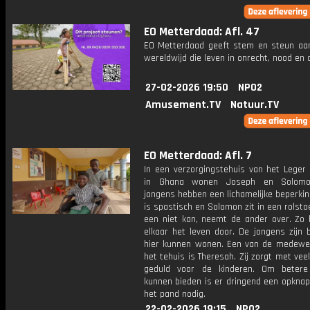
EO Metterdaad: Afl. 47
EO Metterdaad geeft stem en steun a
wereldwijd die leven in onrecht, nood en
27-02-2026 19:50
NPO2
Amusement.TV
Natuur.TV
EO Metterdaad: Afl. 7
In een verzorgingstehuis van het Leger 
in Ghana wonen Joseph en Solomo
jongens hebben een lichamelijke beperki
is spastisch en Solomon zit in een rolsto
een niet kan, neemt de ander over. Zo 
elkaar het leven door. De jongens zijn b
hier kunnen wonen. Een van de medewe
het tehuis is Theresah. Zij zorgt met veel
geduld voor de kinderen. Om betere
kunnen bieden is er dringend een opknap
het pand nodig.
22-02-2026 19:15
NPO2