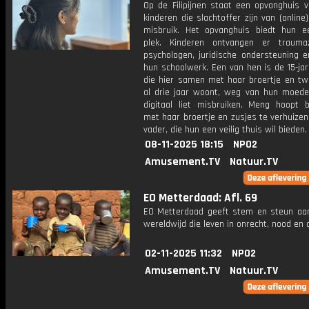
Op de Filipijnen staat een opvanghuis v
kinderen die slachtoffer zijn van (online
misbruik. Het opvanghuis biedt hun ee
plek. Kinderen ontvangen er trauma
psychologen, juridische ondersteuning e
hun schoolwerk. Een van hen is de 15-ja
die hier samen met haar broertje en tw
al drie jaar woont, weg van hun moede
digitaal liet misbruiken. Meng hoopt b
met haar broertje en zusjes te verhuize
vader, die hun een veilig thuis wil bieden.
08-11-2025 18:15
NPO2
Amusement.TV
Natuur.TV
EO Metterdaad: Afl. 69
EO Metterdaad geeft stem en steun a
wereldwijd die leven in onrecht, nood en
02-11-2025 11:32
NPO2
Amusement.TV
Natuur.TV