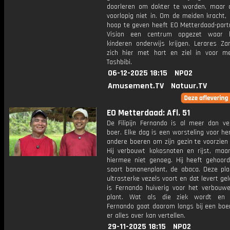
doorleren om dokter te worden, maar d
voorlopig niet in. Om de meiden kracht,
hoop te geven heeft EO Metterdaad-part
Vision een centrum opgezet waar 
kinderen onderwijs krijgen. Lerares Za
zich hier met hart en ziel in voor me
Tashbibi.
06-12-2025 18:15
NPO2
Amusement.TV
Natuur.TV
EO Metterdaad: Afl. 51
De Filipijn Fernando is al meer dan vee
boer. Elke dag is een worsteling voor h
andere boeren om zijn gezin te voorzien
Hij verbouwt kokosnoten en rijst, maar
hiermee niet genoeg. Hij heeft gehoor
soort bananenplant, de abaca. Deze pla
ultrasterke vezels voort en dat levert gel
is Fernando huiverig voor het verbouw
plant. Wat als die ziek wordt en a
Fernando gaat daarom langs bij een boe
er alles over kan vertellen.
29-11-2025 18:15
NPO2