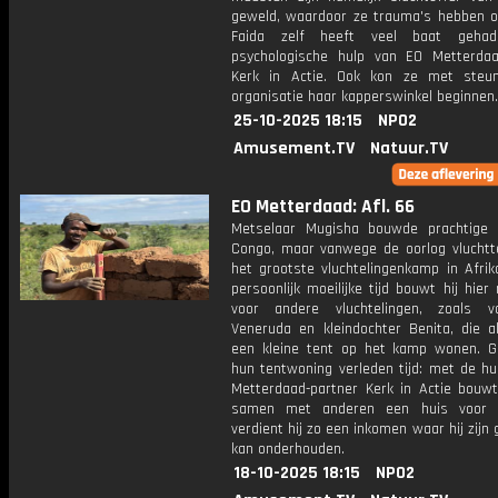
geweld, waardoor ze trauma's hebben o
Faida zelf heeft veel baat geha
psychologische hulp van EO Metterdaa
Kerk in Actie. Ook kon ze met steu
organisatie haar kapperswinkel beginnen.
25-10-2025 18:15
NPO2
Amusement.TV
Natuur.TV
EO Metterdaad: Afl. 66
Metselaar Mugisha bouwde prachtige 
Congo, maar vanwege de oorlog vluchtte
het grootste vluchtelingenkamp in Afrik
persoonlijk moeilijke tijd bouwt hij hier
voor andere vluchtelingen, zoals 
Veneruda en kleindochter Benita, die al
een kleine tent op het kamp wonen. Ge
hun tentwoning verleden tijd: met de hu
Metterdaad-partner Kerk in Actie bouw
samen met anderen een huis voor 
verdient hij zo een inkomen waar hij zijn
kan onderhouden.
18-10-2025 18:15
NPO2