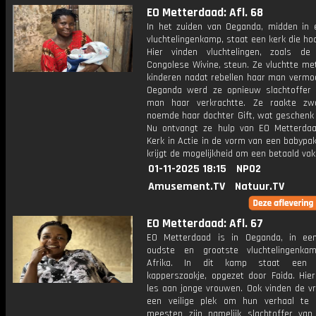
EO Metterdaad: Afl. 68
In het zuiden van Oeganda, midden in 
vluchtelingenkamp, staat een kerk die ho
Hier vinden vluchtelingen, zoals de 
Congolese Wivine, steun. Ze vluchtte met
kinderen nadat rebellen haar man vermoo
Oeganda werd ze opnieuw slachtoffer
man haar verkrachtte. Ze raakte zw
noemde haar dochter Gift, wat geschenk 
Nu ontvangt ze hulp van EO Metterdaa
Kerk in Actie in de vorm van een babypa
krijgt de mogelijkheid om een betaald vak 
01-11-2025 18:15
NPO2
Amusement.TV
Natuur.TV
EO Metterdaad: Afl. 67
EO Metterdaad is in Oeganda, in ee
oudste en grootste vluchtelingenka
Afrika. In dit kamp staat een b
kapperszaakje, opgezet door Faida. Hier
les aan jonge vrouwen. Ook vinden de v
een veilige plek om hun verhaal te
meesten zijn namelijk slachtoffer van