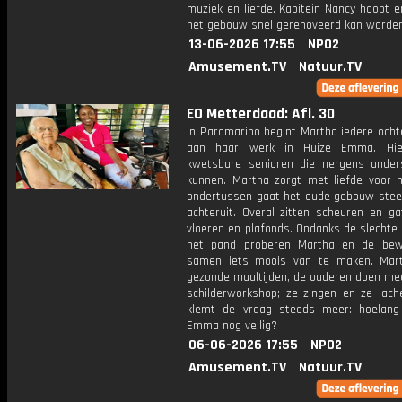
muziek en liefde. Kapitein Nancy hoopt e
het gebouw snel gerenoveerd kan worden
13-06-2026 17:55
NPO2
Amusement.TV
Natuur.TV
EO Metterdaad: Afl. 30
In Paramaribo begint Martha iedere ocht
aan haar werk in Huize Emma. Hi
kwetsbare senioren die nergens ander
kunnen. Martha zorgt met liefde voor 
ondertussen gaat het oude gebouw stee
achteruit. Overal zitten scheuren en ga
vloeren en plafonds. Ondanks de slechte
het pand proberen Martha en de bew
samen iets moois van te maken. Mar
gezonde maaltijden, de ouderen doen me
schilderworkshop; ze zingen en ze lache
klemt de vraag steeds meer: hoelang
Emma nog veilig?
06-06-2026 17:55
NPO2
Amusement.TV
Natuur.TV