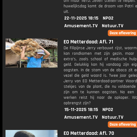
om maar liefst zeven stellen te helpen.
huwelijksdag komt de droom van Patri 
uit.
22-11-2025 18:15
NPO2
Amusement.TV
Natuur.TV
EO Metterdaad: Afl. 71
De Filipijnse Jerry verbouwt rijst, waarm
kan rondkomen met zijn gezin, maar 
extra's, zoals school of medische hulp
geld. Gelukkig kan hij vandaag zijn ei
oogsten. In de stam van de abaca zit e
vezel die geld waard is. Twee jaar gele
Jerry van EO Metterdaad-partner Woor
stekjes van de plant, die nu voldoende 
zijn om te kunnen oogsten. Na een 
werken reist hij naar de opkoper. W
opbrengst zijn?
15-11-2025 18:15
NPO2
Amusement.TV
Natuur.TV
EO Metterdaad: Afl. 70