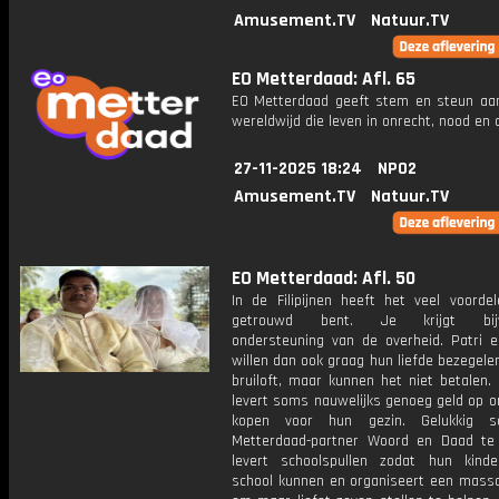
Amusement.TV
Natuur.TV
EO Metterdaad: Afl. 65
EO Metterdaad geeft stem en steun a
wereldwijd die leven in onrecht, nood en
27-11-2025 18:24
NPO2
Amusement.TV
Natuur.TV
EO Metterdaad: Afl. 50
In de Filipijnen heeft het veel voordel
getrouwd bent. Je krijgt bijvo
ondersteuning van de overheid. Patri 
willen dan ook graag hun liefde bezegel
bruiloft, maar kunnen het niet betalen.
levert soms nauwelijks genoeg geld op o
kopen voor hun gezin. Gelukkig s
Metterdaad-partner Woord en Daad te 
levert schoolspullen zodat hun kind
school kunnen en organiseert een massa