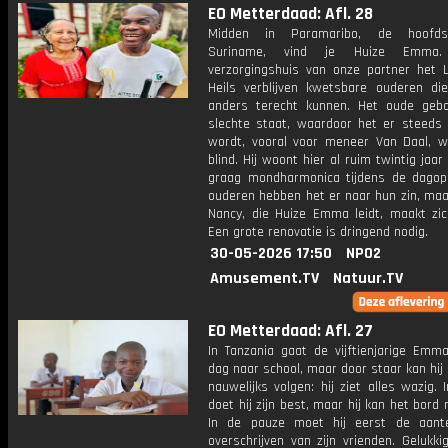
EO Metterdaad: Afl. 28
Midden in Paramaribo, de hoofd
Suriname, vind je Huize Emma.
verzorgingshuis van onze partner het 
Heils verblijven kwetsbare ouderen di
anders terecht kunnen. Het oude geb
slechte staat, waardoor het er steeds o
wordt, vooral voor meneer Van Daal, wa
blind. Hij woont hier al ruim twintig jaar
graag mondharmonica tijdens de dagop
ouderen hebben het er naar hun zin, maa
Nancy, die Huize Emma leidt, maakt zic
Een grote renovatie is dringend nodig.
30-05-2026 17:50
NPO2
Amusement.TV
Natuur.TV
EO Metterdaad: Afl. 27
In Tanzania gaat de vijftienjarige Emma
dag naar school, maar door staar kan hij
nauwelijks volgen: hij ziet alles wazig. 
doet hij zijn best, maar hij kan het bord n
In de pauze moet hij eerst de aant
overschrijven van zijn vrienden. Gelukk