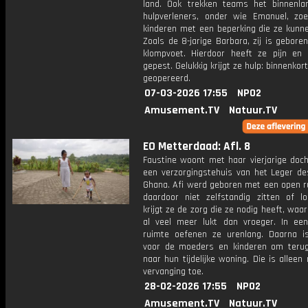
land. Ook trekken teams het binnenla
hulpverleners, onder wie Emanuel, zo
kinderen met een beperking die ze kunne
Zoals de 8-jarige Barbara, zij is gebor
klompvoet. Hierdoor heeft ze pijn en
gepest. Gelukkig krijgt ze hulp: binnenkor
geopereerd.
07-03-2026 17:55
NPO2
Amusement.TV
Natuur.TV
EO Metterdaad: Afl. 8
Faustine woont met haar vierjarige doch
een verzorgingstehuis van het Leger des
Ghana. Afi werd geboren met een open r
daardoor niet zelfstandig zitten of lo
krijgt ze de zorg die ze nodig heeft, waa
al veel meer lukt dan vroeger. In een
ruimte oefenen ze urenlang. Daarna is
voor de moeders en kinderen om teru
naar hun tijdelijke woning. Die is alleen
vervanging toe.
28-02-2026 17:55
NPO2
Amusement.TV
Natuur.TV