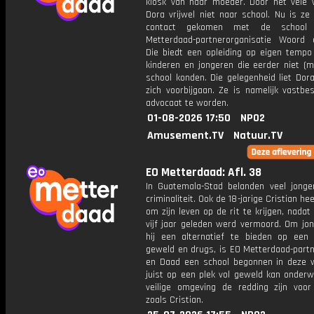
kiosk van haar moeder. Door het vele 
Dora vrijwel niet naar school. Nu is ze 
contact gekomen met de school
Metterdaad-partnerorganisatie Woord
Die biedt een opleiding op eigen tempo
kinderen en jongeren die eerder niet (m
school konden. Die gelegenheid liet Dor
zich voorbijgaan. Ze is namelijk vastbe
advocaat te worden.
01-08-2026 17:50
NPO2
Amusement.TV
Natuur.TV
EO Metterdaad: Afl. 38
In Guatemala-Stad belanden veel jonge
criminaliteit. Ook de 18-jarige Cristian he
om zijn leven op de rit te krijgen, nadat 
vijf jaar geleden werd vermoord. Om jon
hij een alternatief te bieden op een 
geweld en drugs, is EO Metterdaad-part
en Daad een school begonnen in deze w
juist op een plek vol geweld kan onderw
veilige omgeving de redding zijn voor
zoals Cristian.