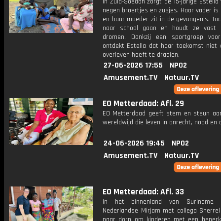
In Zuid-Soedan zorgt de 15-jarige Estella
negen broertjes en zusjes. Haar vader is
en haar moeder zit in de gevangenis. Toch
naar school gaan en houdt ze vast 
dromen. Dankzij een sportgroep voo
ontdekt Estella dat haar toekomst niet 
overleven hoeft te draaien.
27-06-2026 17:55
NPO2
Amusement.TV
Natuur.TV
EO Metterdaad: Afl. 29
EO Metterdaad geeft stem en steun a
wereldwijd die leven in onrecht, nood en
24-06-2026 19:45
NPO2
Amusement.TV
Natuur.TV
EO Metterdaad: Afl. 33
In het binnenland van Suriname 
Nederlandse Mirjam met collega Sherrel
naar dorp om kinderen met een beperk