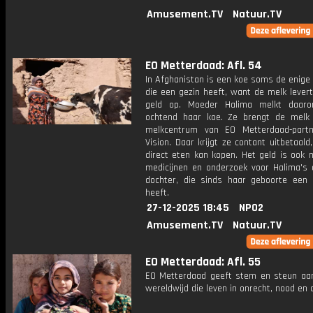
Amusement.TV
Natuur.TV
EO Metterdaad: Afl. 54
In Afghanistan is een koe soms de enige
die een gezin heeft, want de melk levert
geld op. Moeder Halima melkt daaro
ochtend haar koe. Ze brengt de melk
melkcentrum van EO Metterdaad-part
Vision. Daar krijgt ze contant uitbetaald
direct eten kan kopen. Het geld is ook 
medicijnen en onderzoek voor Halima's a
dochter, die sinds haar geboorte een n
heeft.
27-12-2025 18:45
NPO2
Amusement.TV
Natuur.TV
EO Metterdaad: Afl. 55
EO Metterdaad geeft stem en steun a
wereldwijd die leven in onrecht, nood en