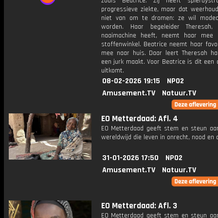
zoals Beatrice. Zij heeft spierdystr
progressieve ziekte, maar dat weerhoud
niet van om te dromen: ze wil mode
worden. Haar begeleider Theresah,
naaimachine heeft, neemt haar mee 
stoffenwinkel. Beatrice neemt haar favo
mee naar huis. Daar leert Theresah ha
een jurk maakt. Voor Beatrice is dit een
uitkomt.
08-02-2026 19:15
NPO2
Amusement.TV
Natuur.TV
EO Metterdaad: Afl. 4
EO Metterdaad geeft stem en steun a
wereldwijd die leven in onrecht, nood en
31-01-2026 17:50
NPO2
Amusement.TV
Natuur.TV
EO Metterdaad: Afl. 3
EO Metterdaad geeft stem en steun a