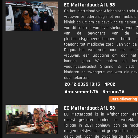
EO Metterdaad: Afl. 53
Op het platteland van Afghanistan trekt
vrouwen er iedere dag met een mobiele
kliniek op uit om de bevolking te helpen
van dit team is van levensbelang, want 
van de bewoners van de Afg
plattelandsgemeenschappen heeft na
toegang tot medische zorg. Een van de 
Roqua. Het was voor haar, net als 
vrouwen, een uitdaging om aan het
kunnen gaan. We maken ook ken
voedingsspecialist Shaima. Zij biedt
kinderen en zwangere vrouwen die gev
door tekorten.
20-12-2025 18:15
NPO2
Amusement.TV
Natuur.TV
EO Metterdaad: Afl. 53
EO Metterdaad is in Afghanistan, e
meest gesloten landen ter wereld. 
Taliban in 2021 opnieuw aan de mac
mogen meisjes hier tot groep acht naar s
geldt ook voor de twaalfjarige Tashbibi