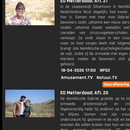
EO Metterdaad: Afl. 21
In de sloppenwijk Silvertown in Namibi
Nederlandse Nicol dagelijks hoe zwaar 
hier is. Samen met haar man Gabriel
bewoners zoals Johanna een nieuw persp
vinden. Johanna maakt wekelijks we
sieraden van struisvogeleierschale
verkoopt. Ze vindt steun in een vro
waar ze haar zorgen deelt met lotgenot
brengt ook Namibische psychologiestude
de wijk, zodat zij de armoede met eigen 
Hierdoor voelen de bewoners zich g
gehoord.
18-04-2026 17:50
NPO2
Amusement.TV
Natuur.TV
EO Metterdaad: Afl. 20
De Namibische Gabriel groeide op te m
armoede, drankmisbruik en crimin
Tegenwoordig helpt hij anderen op het r
te blijven. Samen met zijn vrou
ondersteunt hij gezinnen in de wijk en beg
mannen die willen breken met hun versla