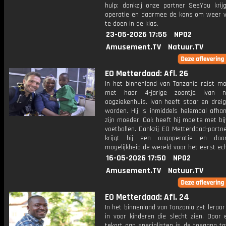
hulp: dankzij onze partner SeeYou krijg
operatie en daarmee de kans om weer 
te doen in de klas.
23-05-2026 17:55
NPO2
Amusement.TV
Natuur.TV
EO Metterdaad: Afl. 26
In het binnenland van Tanzania reist mo
met haar 4-jarige zoontje Ivan 
oogziekenhuis. Ivan heeft staar en dreig
worden. Hij is inmiddels helemaal afhan
zijn moeder. Ook heeft hij moeite met bi
voetballen. Dankzij EO Metterdaad-partn
krijgt hij een oogoperatie en da
mogelijkheid de wereld voor het eerst ech
16-05-2026 17:50
NPO2
Amusement.TV
Natuur.TV
EO Metterdaad: Afl. 24
In het binnenland van Tanzania zet leraar 
in voor kinderen die slecht zien. Door 
tekort aan specialisten is de toegang t