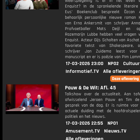
weerspiegeling is er in het leven 
Enquist? In de sprankelende literaire
Eus' Boekenclub bespreekt Özcan 
behoorlijk persoonlijke nieuwe roman 
van Erna Ankersmit van schrijver Anna
Profvoetballer Mats Deijl en opin
Rozemarijn Lubbe hebben veel vragen 
Enquist. Acteur Gijs Scholten van Aschat 
favoriete tekst van Shakespeare, o
schrijver Jan Zuidema leest voor 
manuscript en er is poëzie van Pim Lam
17-03-2026 23:00
NPO2
Cultuur
Informatief.TV
Alle afleveringe
Pauw & De Wit: Afl. 45
Talkshow over de actualiteit. Aan taf
afwisselend Jeroen Pauw en Tim de
gesprek van de dag. Er is ruimte voor
actuele duiding met de hoofdrolspele
politiek en het nieuws.
17-03-2026 22:55
NPO1
Amusement.TV
Nieuws.TV
Alle afleveringen