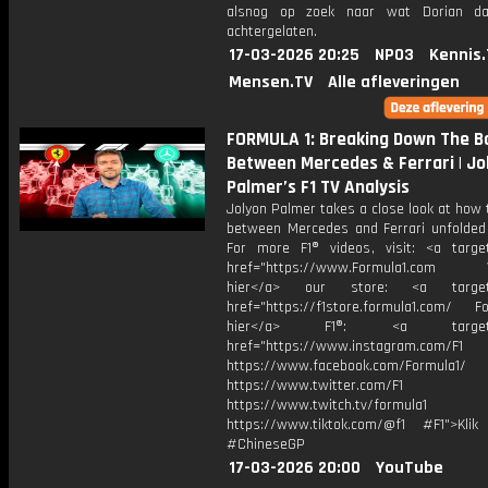
alsnog op zoek naar wat Dorian da
achtergelaten.
17-03-2026 20:25
NPO3
Kennis.
Mensen.TV
Alle afleveringen
FORMULA 1: Breaking Down The B
Between Mercedes & Ferrari | Jo
Palmer’s F1 TV Analysis
Jolyon Palmer takes a close look at how 
between Mercedes and Ferrari unfolded 
For more F1® videos, visit: <a target
href="https://www.Formula1.com Vis
hier</a> our store: <a target=
href="https://f1store.formula1.com/ Fol
hier</a> F1®: <a target="_
href="https://www.instagram.com/F1
https://www.facebook.com/Formula1/
https://www.twitter.com/F1
https://www.twitch.tv/formula1
https://www.tiktok.com/@f1 #F1">Klik
#ChineseGP
17-03-2026 20:00
YouTube