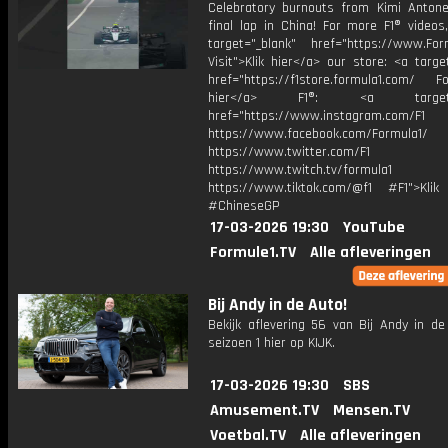
Celebratory burnouts from Kimi Antonel
final lap in China! For more F1® videos,
target="_blank" href="https://www.For
Visit">Klik hier</a> our store: <a targe
href="https://f1store.formula1.com/ Fol
hier</a> F1®: <a target="_
href="https://www.instagram.com/F1
https://www.facebook.com/Formula1/
https://www.twitter.com/F1
https://www.twitch.tv/formula1
https://www.tiktok.com/@f1 #F1">Klik
#ChineseGP
17-03-2026 19:30
YouTube
Formule1.TV
Alle afleveringen
Bij Andy in de Auto!
Bekijk aflevering 56 van Bij Andy in de
seizoen 1 hier op KIJK.
17-03-2026 19:30
SBS
Amusement.TV
Mensen.TV
Voetbal.TV
Alle afleveringen