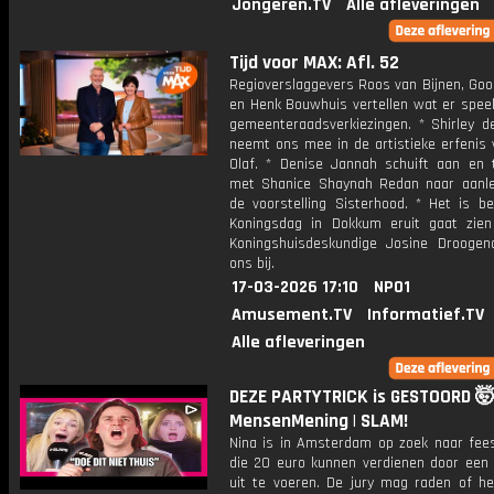
Jongeren.TV
Alle afleveringen
Tijd voor MAX: Afl. 52
Regioverslaggevers Roos van Bijnen, Goo
en Henk Bouwhuis vertellen wat er speel
gemeenteraadsverkiezingen. * Shirley d
neemt ons mee in de artistieke erfenis 
Olaf. * Denise Jannah schuift aan en 
met Shanice Shaynah Redan naar aanle
de voorstelling Sisterhood. * Het is b
Koningsdag in Dokkum eruit gaat zien 
Koningshuisdeskundige Josine Droogend
ons bij.
17-03-2026 17:10
NPO1
Amusement.TV
Informatief.TV
Alle afleveringen
DEZE PARTYTRICK is GESTOORD 🤯
MensenMening | SLAM!
Nina is in Amsterdam op zoek naar fee
die 20 euro kunnen verdienen door een p
uit te voeren. De jury mag raden of he