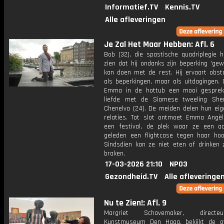
Informatief.TV
Kennis.TV
Alle afleveringen
Je Zal Het Maar Hebben: Afl. 6
Bob (32), die spastische quadriplegie h
zien dat hij ondanks zijn beperking 'ge
kan doen met de rest. Hij ervaart obsta
als beperkingen, maar als uitdagingen. 
Emma in de hottub een mooi gesprek
liefde met de Siamese tweeling She
Chenelva (24). De meiden delen hun eige
relaties. Tot slot ontmoet Emma Angèl
een festival, de plek waar ze een aa
geleden een flightcase tegen haar hoo
Sindsdien kan ze niet eten of drinken 
braken.
17-03-2026 21:10
NPO3
Gezondheid.TV
Alle afleveringe
Nu te Zien!: Afl. 9
Margriet Schavemaker, direct
Kunstmuseum Den Haag, bekijkt de ov