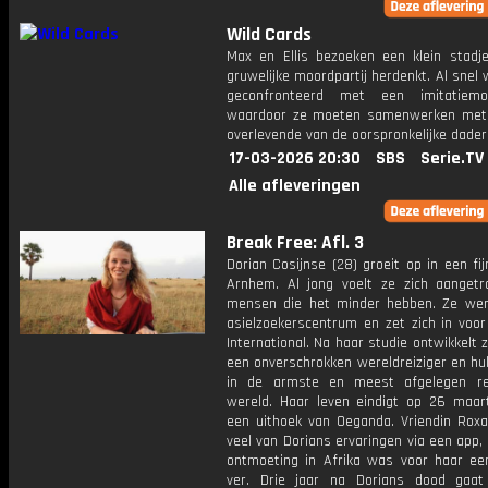
Wild Cards
Max en Ellis bezoeken een klein stadj
gruwelijke moordpartij herdenkt. Al snel
geconfronteerd met een imitatiemoo
waardoor ze moeten samenwerken met
overlevende van de oorspronkelijke dader
17-03-2026 20:30
SBS
Serie.TV
Alle afleveringen
Break Free: Afl. 3
Dorian Cosijnse (28) groeit op in een fij
Arnhem. Al jong voelt ze zich aangetr
mensen die het minder hebben. Ze wer
asielzoekerscentrum en zet zich in voo
International. Na haar studie ontwikkelt z
een onverschrokken wereldreiziger en hu
in de armste en meest afgelegen re
wereld. Haar leven eindigt op 26 maar
een uithoek van Oeganda. Vriendin Roxa
veel van Dorians ervaringen via een app
ontmoeting in Afrika was voor haar ee
ver. Drie jaar na Dorians dood gaa