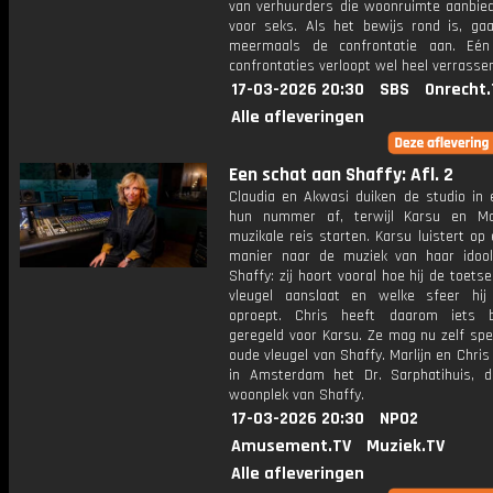
van verhuurders die woonruimte aanbiede
voor seks. Als het bewijs rond is, gaa
meermaals de confrontatie aan. Eén
confrontaties verloopt wel heel verrasse
17-03-2026 20:30
SBS
Onrecht.
Alle afleveringen
Een schat aan Shaffy: Afl. 2
Claudia en Akwasi duiken de studio in
hun nummer af, terwijl Karsu en Ma
muzikale reis starten. Karsu luistert op
manier naar de muziek van haar ido
Shaffy: zij hoort vooral hoe hij de toetse
vleugel aanslaat en welke sfeer hi
oproept. Chris heeft daarom iets b
geregeld voor Karsu. Ze mag nu zelf spe
oude vleugel van Shaffy. Marlijn en Chri
in Amsterdam het Dr. Sarphatihuis, d
woonplek van Shaffy.
17-03-2026 20:30
NPO2
Amusement.TV
Muziek.TV
Alle afleveringen