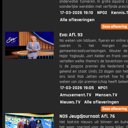
onderwater tuinieren. In grote aquaria 
wonderlijke werelden met verfijnde precis
17-03-2026 19:10
NPO2
Kennis.
Alle afleveringen
Eva: Afl. 93
Na weken van lobbyen, flyeren en online
voeren is het morgen zov
gemeenteraadsverkiezingen. Wouter de
Hajar Yagkoubi, Jort Kelder en Frank va
vertellen welke thema's de boventoon voe
is de jongste premier die Nederland o
gekend en staat sinds 23 dagen aan het
ons land: Rob Jetten vertelt hoe hij d
weken van zijn premierschap heeft beleef
17-03-2026 19:05
NPO1
Amusement.TV
Mensen.TV
Nieuws.TV
Alle afleveringen
NOS Jeugdjournaal: Afl. 76
Het laatste nieuws uit binnen- en buit
het weer, speciaal voor de jonge kijker.