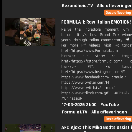
Gezondheid.TV
Alle afleveringe
FORMULA 1: Raw Italian EMOTION! 
Relive the incredible moment Kimi 
became Italy's first Grand Prix winn
years, through Italian commentary. 🎥 S
For more F1® videos, visit: <a target
href="https://www.Formula1.com Vis
hier</a> our store: <a target=
href="https://f1store.formula1.com/ Fol
hier</a> F1®: <a target="_
href="https://www.instagram.com/F1
https://www.facebook.com/Formula1/
https://www.twitter.com/F1
https://www.twitch.tv/formula1
https://www.tiktok.com/@f1 #F1">Klik
#ChineseGP
17-03-2026 21:00
YouTube
Formule1.TV
Alle afleveringen
AFC Ajax: This Mika Godts assist 