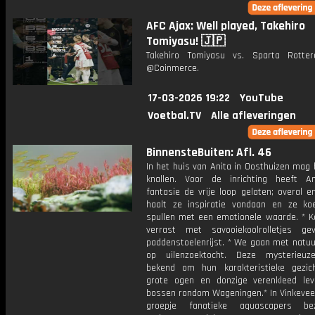
AFC Ajax: Well played, Takehiro
Tomiyasu! 🇯🇵
Takehiro Tomiyasu vs. Sparta Rotte
@Coinmerce.
17-03-2026 19:22
YouTube
Voetbal.TV
Alle afleveringen
BinnensteBuiten: Afl. 46
In het huis van Anita in Oosthuizen mag 
knallen. Voor de inrichting heeft A
fantasie de vrije loop gelaten; overal 
haalt ze inspiratie vandaan en ze ko
spullen met een emotionele waarde. * K
verrast met savooiekoolrolletjes g
paddenstoelenrijst. * We gaan met natuu
op uilenzoektocht. Deze mysterieuz
bekend om hun karakteristieke gezi
grote ogen en donzige verenkleed le
bossen rondom Wageningen.* In Vinkeveen
groepje fanatieke aquascapers b