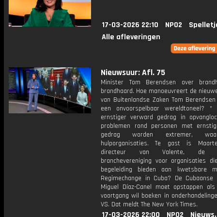
17-03-2026 22:10
NPO2
Spelletj
Alle afleveringen
Nieuwsuur: Afl. 75
Minister Tom Berendsen over brand
brandhaard. Hoe manoeuvreert de nieuwe
van Buitenlandse Zaken Tom Berendsen
een onvoorspelbaar wereldtoneel? *
ernstiger verward gedrag in opvangloc
problemen rond personen met ernsti
gedrag worden extremer, waar
hulporganisaties. Te gast is Maarte
directeur van Valente, de lan
branchevereniging voor organisaties di
begeleiding bieden aan kwetsbare m
Regimechange in Cuba? De Cubaanse 
Miguel Díaz-Canel moet opstappen als
voortgang wil boeken in onderhandeling
VS. Dat meldt The New York Times.
17-03-2026 22:00
NPO2
Nieuws