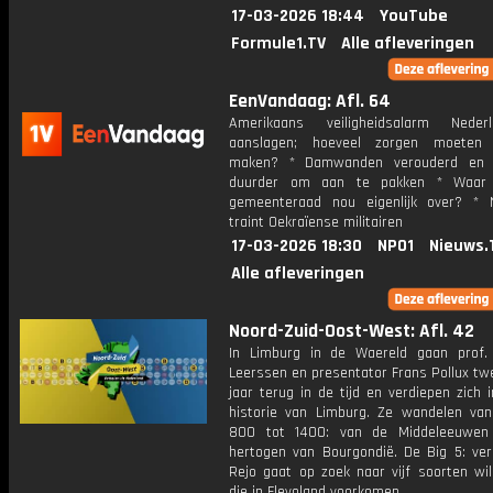
17-03-2026 18:44
YouTube
Formule1.TV
Alle afleveringen
EenVandaag: Afl. 64
Amerikaans veiligheidsalarm Nede
aanslagen; hoeveel zorgen moete
maken? * Damwanden verouderd en 
duurder om aan te pakken * Waar
gemeenteraad nou eigenlijk over? * 
traint Oekraïense militairen
17-03-2026 18:30
NPO1
Nieuws.
Alle afleveringen
Noord-Zuid-Oost-West: Afl. 42
In Limburg in de Waereld gaan prof.
Leerssen en presentator Frans Pollux tw
jaar terug in de tijd en verdiepen zich i
historie van Limburg. Ze wandelen van
800 tot 1400: van de Middeleeuwen
hertogen van Bourgondië. De Big 5: ver
Rejo gaat op zoek naar vijf soorten wil
die in Flevoland voorkomen.