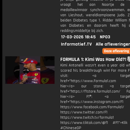
vraagt het aan Noortje de B
medaillewinnaar synchroonzwemmen, 
van Lieshout, wereldkampioene judo. Z
beiden Diabetes type 1. Ridder William 
van Diabetes en daarom heeft hij a
reddingsmiddeltje bij zich.
17-03-2026 18:45
NPO3
Informatief.TV
Alle afleveringe
FORMULA 1: Kimi Was How Old?! 
Kimi Antonelli wasn't even a year old w
scored his breakthrough win! For more F
visit: <a target="_b
href="https://www.Formula1.com Vis
hier</a> our store: <a target=
href="https://f1store.formula1.com/ Fol
hier</a> F1®: <a target="_
href="https://www.instagram.com/F1
https://www.facebook.com/Formula1/
https://www.twitter.com/F1
https://www.twitch.tv/formula1
https://www.tiktok.com/@f1 #F1">Klik
#ChineseGP