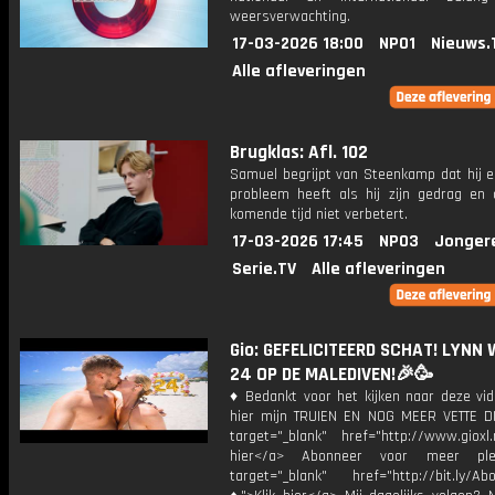
weersverwachting.
17-03-2026 18:00
NPO1
Nieuws.
Alle afleveringen
Brugklas: Afl. 102
Samuel begrijpt van Steenkamp dat hij 
probleem heeft als hij zijn gedrag en c
komende tijd niet verbetert.
17-03-2026 17:45
NPO3
Jonger
Serie.TV
Alle afleveringen
Gio: GEFELICITEERD SCHAT! LYNN
24 OP DE MALEDIVEN!🎉🥳
♦ Bedankt voor het kijken naar deze vid
hier mijn TRUIEN EN NOG MEER VETTE D
target="_blank" href="http://www.gioxl.
hier</a> Abonneer voor meer ple
target="_blank" href="http://bit.ly/Ab