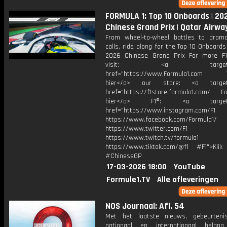
FORMULA 1: Top 10 Onboards | 20
Chinese Grand Prix | Qatar Airwa
From wheel-to-wheel battles to drama
calls, ride along for the Top 10 Onboard
2026 Chinese Grand Prix For more F1
visit: <a target="_b
href="https://www.Formula1.com Vis
hier</a> our store: <a target=
href="https://f1store.formula1.com/ Fol
hier</a> F1®: <a target="_
href="https://www.instagram.com/F1
https://www.facebook.com/Formula1/
https://www.twitter.com/F1
https://www.twitch.tv/formula1
https://www.tiktok.com/@f1 #F1">Klik
#ChineseGP
17-03-2026 18:00
YouTube
Formule1.TV
Alle afleveringen
NOS Journaal: Afl. 54
Met het laatste nieuws, gebeurteni
nationaal en internationaal bela