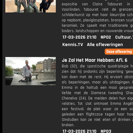
expositie van Claire Tabouret i
Voorlinden. Tabouret rekt de grenz
schilderkunst op met haar kleurrijke sch
op nepbont, plexiglasplaten, bronzen scu
keramiek. Ze speelt met traditionele g
baders, landschappen en rouwende vrou
17-03-2026 21:10
NPO2
Cultuur.
Kennis.TV
Alle afleveringen
Je Zal Het Maar Hebben: Afl. 6
Bob (32), die spastische quadriplegie h
zien dat hij ondanks zijn beperking 'ge
kan doen met de rest. Hij ervaart obsta
als beperkingen, maar als uitdagingen. 
Emma in de hottub een mooi gesprek
liefde met de Siamese tweeling She
Chenelva (24). De meiden delen hun eige
relaties. Tot slot ontmoet Emma Angèl
een festival, de plek waar ze een aa
geleden een flightcase tegen haar hoo
Sindsdien kan ze niet eten of drinken 
braken.
17-03-2026 21:10
NPO3