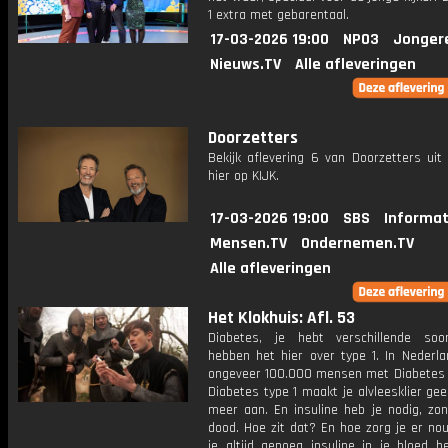
1 extra met gebarentaal.
17-03-2026 19:00
NPO3
Jonger
Nieuws.TV
Alle afleveringen
Doorzetters
Bekijk aflevering 6 van Doorzetters uit
hier op KIJK.
17-03-2026 19:00
SBS
Informat
Mensen.TV
Ondernemen.TV
Alle afleveringen
Het Klokhuis: Afl. 53
Diabetes, je hebt verschillende so
hebben het hier over type 1. In Nederla
ongeveer 100.000 mensen met Diabetes ty
Diabetes type 1 maakt je alvleesklier gee
meer aan. En insuline heb je nodig, zon
dood. Hoe zit dat? En hoe zorg je er no
je altijd genoeg insuline in je bloed h