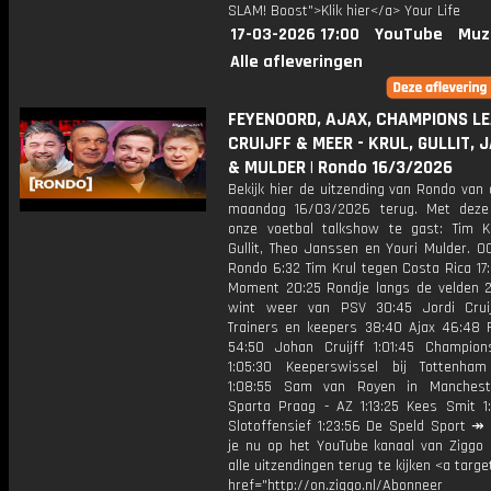
SLAM! Boost">Klik hier</a> Your Life
17-03-2026 17:00
YouTube
Muz
Alle afleveringen
FEYENOORD, AJAX, CHAMPIONS LE
CRUIJFF & MEER - KRUL, GULLIT, 
& MULDER | Rondo 16/3/2026
Bekijk hier de uitzending van Rondo van
maandag 16/03/2026 terug. Met deze
onze voetbal talkshow te gast: Tim K
Gullit, Theo Janssen en Youri Mulder. 0
Rondo 6:32 Tim Krul tegen Costa Rica 17:
Moment 20:25 Rondje langs de velden 
wint weer van PSV 30:45 Jordi Crui
Trainers en keepers 38:40 Ajax 46:48 
54:50 Johan Cruijff 1:01:45 Champio
1:05:30 Keeperswissel bij Tottenha
1:08:55 Sam van Royen in Mancheste
Sparta Praag - AZ 1:13:25 Kees Smit 1:
Slotoffensief 1:23:56 De Speld Sport ↠
je nu op het YouTube kanaal van Ziggo
alle uitzendingen terug te kijken <a targe
href="http://on.ziggo.nl/Abonneer