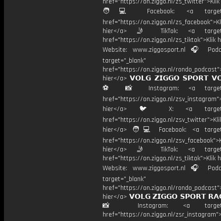
href="https://on.ziggo.nl/zs_twitter">Kli
🧑💻 Facebook: <a target="
href="https://on.ziggo.nl/zs_facebook">Kl
hier</a> 🤳 TikTok: <a target=
href="https://on.ziggo.nl/zs_tiktok">Klik h
Website: www.ziggosport.nl 🎧 Podc
target="_blank"
href="https://on.ziggo.nl/rondo_podcast">
hier</a> 𝗩𝗢𝗟𝗚 𝗭𝗜𝗚𝗚𝗢 𝗦𝗣𝗢𝗥𝗧 𝗩
⚽️ 📸 Instagram: <a target="
href="https://on.ziggo.nl/zsv_instagram">
hier</a> 🐦 X: <a target="
href="https://on.ziggo.nl/zsv_twitter">Kli
hier</a> 🧑💻 Facebook: <a target=
href="https://on.ziggo.nl/zsv_facebook">K
hier</a> 🤳 TikTok: <a target=
href="https://on.ziggo.nl/zs_tiktok">Klik h
Website: www.ziggosport.nl 🎧 Podc
target="_blank"
href="https://on.ziggo.nl/rondo_podcast">
hier</a> 𝗩𝗢𝗟𝗚 𝗭𝗜𝗚𝗚𝗢 𝗦𝗣𝗢𝗥𝗧 𝗥𝗔
📸 Instagram: <a target="_
href="https://on.ziggo.nl/zsr_instagram">