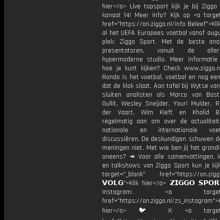
hier</a> Live topsport kijk je bij Ziggo
kanaal 14! Meer info? Kijk op <a target
href="https://on.ziggo.nl/info Beleef">Kli
al het UEFA Europees voetbal vanaf augu
plek: Ziggo Sport. Met de beste ana
presentatoren, vanuit de allern
hypermoderne studio. Meer informati
hoe je kunt kijken? Check www.ziggo.nl
Rondo is het voetbal, voetbal en nog ee
dat de klok slaat. Aan tafel bij Wytse va
sluiten analisten als Marco van Bas
Gullit, Wesley Sneijder, Youri Mulder, 
der Vaart, Wim Kieft en Khalid Bo
regelmatig aan om over de actualitei
nationale en internationale vo
discussiëren. De deskundigen schuwen d
meningen niet. Met wie ben jij het grond
oneens? ↠ Voor alle samenvattingen, i
en talkshows van Ziggo Sport kun je kij
target="_blank" href="https://on.ziggo
𝗩𝗢𝗟𝗚">Klik hier</a> 𝗭𝗜𝗚𝗚𝗢 𝗦𝗣𝗢
Instagram: <a target="_
href="https://on.ziggo.nl/zs_instagram">K
hier</a> 🐦 X: <a target="