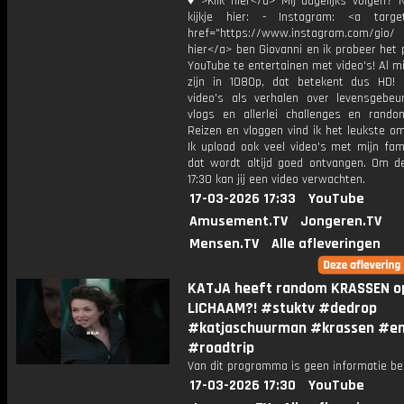
♦">Klik hier</a> Mij dagelijks volgen?
kijkje hier: - Instagram: <a target
href="https://www.instagram.com/gio/
hier</a> ben Giovanni en ik probeer het 
YouTube te entertainen met video's! Al mi
zijn in 1080p, dat betekent dus HD! 
video's als verhalen over levensgebeur
vlogs en allerlei challenges en rando
Reizen en vloggen vind ik het leukste o
Ik upload ook veel video's met mijn fam
dat wordt altijd goed ontvangen. Om 
17:30 kan jij een video verwachten.
17-03-2026 17:33
YouTube
Amusement.TV
Jongeren.TV
Mensen.TV
Alle afleveringen
KATJA heeft random KRASSEN o
LICHAAM?! #stuktv #dedrop
#katjaschuurman #krassen #e
#roadtrip
Van dit programma is geen informatie be
17-03-2026 17:30
YouTube