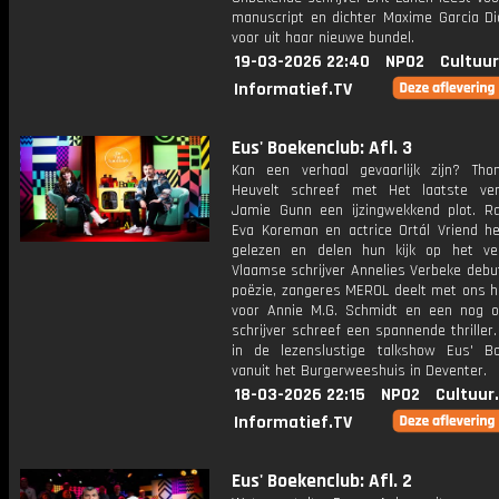
manuscript en dichter Maxime Garcia Di
voor uit haar nieuwe bundel.
19-03-2026 22:40
NPO2
Cultuur
Informatief.TV
Eus' Boekenclub: Afl. 3
Kan een verhaal gevaarlijk zijn? Th
Heuvelt schreef met Het laatste ve
Jamie Gunn een ijzingwekkend plot. R
Eva Koreman en actrice Ortál Vriend h
gelezen en delen hun kijk op het ve
Vlaamse schrijver Annelies Verbeke debu
poëzie, zangeres MEROL deelt met ons ha
voor Annie M.G. Schmidt en een nog 
schrijver schreef een spannende thriller.
in de lezenslustige talkshow Eus' Bo
vanuit het Burgerweeshuis in Deventer.
18-03-2026 22:15
NPO2
Cultuur
Informatief.TV
Eus' Boekenclub: Afl. 2