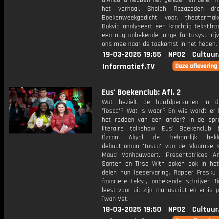
d'Ancona hebben het gelezen en delen hu
het verhaal. Sholeh Rezazadeh dr
Boekenweekgedicht voor, theatermak
Bukvic analyseert een krachtig tekstfr
een nog onbekende jonge fantasyschrij
ons mee naar de toekomst in het heden.
19-03-2025 19:55
NPO2
Cultuur
Informatief.TV
Eus' Boekenclub: Afl. 2
Wat bezielt de hoofdpersonen in 
'Tosca'? Wat is waar? En wie wordt er 
het redden van een ander? In de spr
literaire talkshow Eus' Boekenclub 
Özcan Akyol de behoorlijk bekl
debuutroman 'Tosca' van de Vlaamse sc
Maud Vanhauwaert. Presentatrices A
Santen en Tirsa With doken ook in he
delen hun leeservaring. Rapper Fresku d
favoriete tekst, onbekende schrijver T
leest voor uit zijn manuscript en er is 
Twan Vet.
18-03-2025 19:50
NPO2
Cultuur