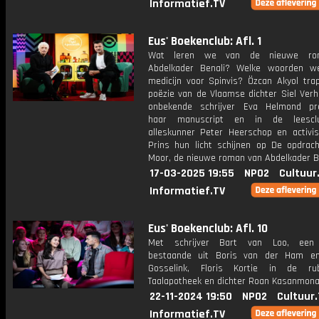
Informatief.TV
Eus' Boekenclub: Afl. 1
Wat leren we van de nieuwe ro
Abdelkader Benali? Welke woorden w
medicijn voor Spinvis? Özcan Akyol tra
poëzie van de Vlaamse dichter Siel Ver
onbekende schrijver Eva Helmond pr
haar manuscript en in de leescl
alleskunner Peter Heerschop en activi
Prins hun licht schijnen op De opdrac
Moor, de nieuwe roman van Abdelkader Be
17-03-2025 19:55
NPO2
Cultuur
Informatief.TV
Eus' Boekenclub: Afl. 10
Met schrijver Bart van Loo, een 
bestaande uit Boris van der Ham en
Gosselink, Floris Kortie in de ru
Taalapotheek en dichter Roan Kasanmona
22-11-2024 19:50
NPO2
Cultuur
Informatief.TV