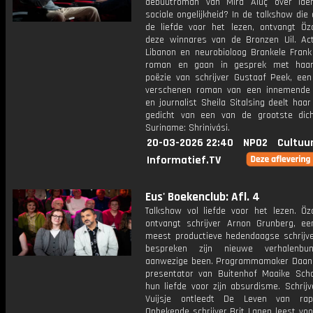
debuutroman van Mira Aluç over iden
sociale ongelijkheid? In de talkshow die
de liefde voor het lezen, ontvangt Öz
deze winnares van de Bronzen Uil. Ac
Libanon en neurobioloog Brankele Frank
roman en gaan in gesprek met haar.
poëzie van schrijver Gustaaf Peek, een
verschenen roman van een innemende
en journalist Sheila Sitalsing deelt haar
gedicht van een van de grootste dic
Suriname: Shrinivási.
20-03-2026 22:40
NPO2
Cultuu
Informatief.TV
Eus' Boekenclub: Afl. 4
Talkshow vol liefde voor het lezen. Öz
ontvangt schrijver Arnon Grunberg, e
meest productieve hedendaagse schrijve
bespreken zijn nieuwe verhalenbu
aanwezige been. Programmamaker Daa
presentator van Buitenhof Maaike Sch
hun liefde voor zijn absurdisme. Schrij
Vuijsje ontleedt De Leven van rap
Onbekende schrijver Brit Lanen leest voo