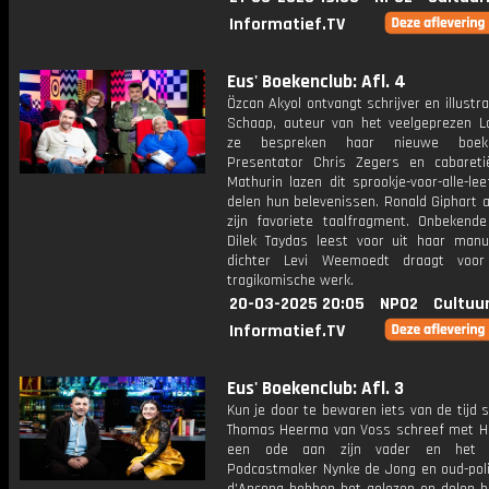
Informatief.TV
Eus' Boekenclub: Afl. 4
Özcan Akyol ontvangt schrijver en illustr
Schaap, auteur van het veelgeprezen L
ze bespreken haar nieuwe boek 
Presentator Chris Zegers en cabareti
Mathurin lazen dit sprookje-voor-alle-lee
delen hun belevenissen. Ronald Giphart 
zijn favoriete taalfragment. Onbekende 
Dilek Taydas leest voor uit haar manu
dichter Levi Weemoedt draagt voor 
tragikomische werk.
20-03-2025 20:05
NPO2
Cultuu
Informatief.TV
Eus' Boekenclub: Afl. 3
Kun je door te bewaren iets van de tijd s
Thomas Heerma van Voss schreef met He
een ode aan zijn vader en het 
Podcastmaker Nynke de Jong en oud-poli