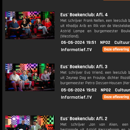
Eus' Boekenclub: Afl. 4
Met schrijver Frank Nellen, een leesclub
uit Khadija Arib en Rik van de Westelake
Astrid Lampe en burgemeester Bouk
(Westland).
06-06-2024 19:51
NPO2
Cultuur
Informatief.TV
Eus' Boekenclub: Afl. 3
Met schrijver Eva Vriend, een leesclub 
uit Zeynep Dag en Froukje, dichter Rozal
burgemeester Petra Dassen-Housen (Ker
05-06-2024 19:52
NPO2
Cultuur
Informatief.TV
Eus' Boekenclub: Afl. 2
Met schrijver Jan van Aken, een 
bestaande uit Astrid Kersseboom en J