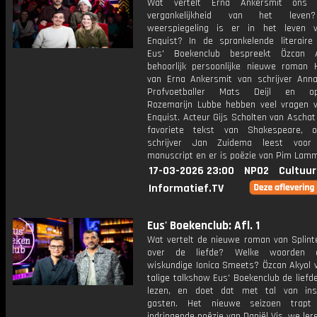
Wat vertelt Erna Ankersmit ons
vergankelijkheid van het leven
weerspiegeling is er in het leven 
Enquist? In de sprankelende literaire
Eus' Boekenclub bespreekt Özcan 
behoorlijk persoonlijke nieuwe roman 
van Erna Ankersmit van schrijver Anna
Profvoetballer Mats Deijl en opin
Rozemarijn Lubbe hebben veel vragen 
Enquist. Acteur Gijs Scholten van Aschat 
favoriete tekst van Shakespeare, o
schrijver Jan Zuidema leest voor 
manuscript en er is poëzie van Pim Lam
17-03-2026 23:00
NPO2
Cultuur
Informatief.TV
Eus' Boekenclub: Afl. 1
Wat vertelt de nieuwe roman van Splint
over de liefde? Welke woorden o
wiskundige Ionica Smeets? Özcan Akyol v
talige talkshow Eus' Boekenclub de liefd
lezen, en doet dat met tal van ins
gasten. Het nieuwe seizoen trap
indringende poëzie van Daniël Vis, we le