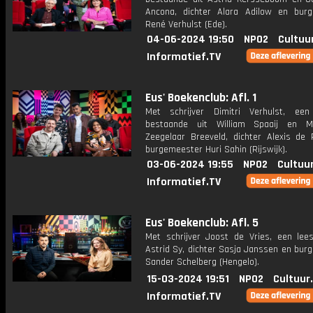
Ancona, dichter Alara Adilow en bur
René Verhulst (Ede).
04-06-2024 19:50
NPO2
Cultuu
Informatief.TV
Eus' Boekenclub: Afl. 1
Met schrijver Dimitri Verhulst, een
bestaande uit William Spaaij en M
Zeegelaar Breeveld, dichter Alexis de
burgemeester Huri Sahin (Rijswijk).
03-06-2024 19:55
NPO2
Cultuu
Informatief.TV
Eus' Boekenclub: Afl. 5
Met schrijver Joost de Vries, een lee
Astrid Sy, dichter Sasja Janssen en bur
Sander Schelberg (Hengelo).
15-03-2024 19:51
NPO2
Cultuur
Informatief.TV