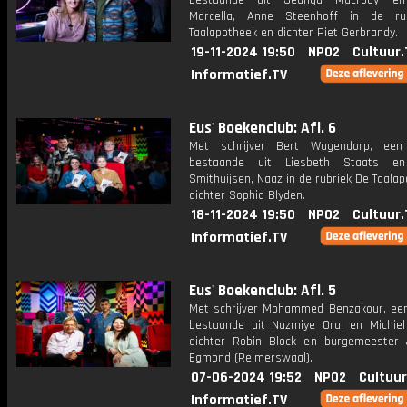
bestaande uit Jeangu Macrooy en
Marcella, Anne Steenhoff in de ru
Taalapotheek en dichter Piet Gerbrandy.
19-11-2024 19:50
NPO2
Cultuur.
Informatief.TV
Eus' Boekenclub: Afl. 6
Met schrijver Bert Wagendorp, een 
bestaande uit Liesbeth Staats en
Smithuijsen, Naaz in de rubriek De Taala
dichter Sophia Blyden.
18-11-2024 19:50
NPO2
Cultuur.
Informatief.TV
Eus' Boekenclub: Afl. 5
Met schrijver Mohammed Benzakour, een
bestaande uit Nazmiye Oral en Michiel
dichter Robin Block en burgemeester
Egmond (Reimerswaal).
07-06-2024 19:52
NPO2
Cultuur
Informatief.TV