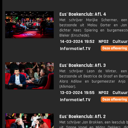
Eus' Boekenclub: Afl. 4
Met schrijver Marijke Schermer, een
bestaande uit Malou Gorter en Jan 
dichter Kees Spiering en burgemeest
Bleker (Enschede).
14-03-2024 19:52
NPO2
Cultuur
Informatief.TV
Eus' Boekenclub: Afl. 3
Met schrijver Leon de Winter, een 
bestaande uit Beatrice de Graaf en Bertol
Alara Adilow en burgemeester Anja 
(Alkmaar).
13-03-2024 19:55
NPO2
Cultuur
Informatief.TV
Eus' Boekenclub: Afl. 2
Met schrijver Jan Brokken, een leesclub
uit Sanne Vogel en Midas Dekkers, dic