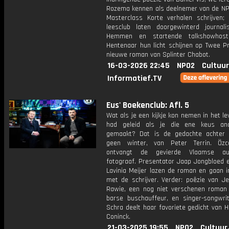
Rozema kennen als deelnemer van de NP
Masterclass Korte verhalen schrijven;
leesclub laten doorgewinterd journali
Hemmen en startende talkshowhos
Hentenaar hun licht schijnen op Twee Pr
nieuwe roman van Splinter Chabot.
16-03-2026 22:45
NPO2
Cultuur
Informatief.TV
Eus' Boekenclub: Afl. 5
Wat als je een kijkje kon nemen in het le
had geleid als je die ene keus an
gemaakt? Dat is de gedachte achter
geen winter, van Peter Terrin. Özc
ontvangt de gevierde Vlaamse a
fotograaf. Presentator Jaap Jongbloed e
Lavinia Meijer lazen de roman en gaan i
met de schrijver. Verder: poëzie van Je
Rawie, een nog niet verschenen roman
barse buschauffeur, en singer-songwri
Schra deelt haar favoriete gedicht van 
Coninck.
21-03-2025 19:55
NPO2
Cultuur