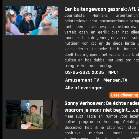
Een buitengewoon gesprek: Afl. 
Journaliste Hanneke Groentema
geïnterviewd door onconventionele vrage
met een autismespectrumstoornis.
vertelt open en eerlijk over het alle
moederschap, de geneugten van een satis
nuttigen van xtc en de diepe liefde 
kleinkinderen. Hanneke heeft Joodse
deelt hoe ingrijpend het was om als kin
duiken en hoe dubbel het was om ha
terug te zien na de oorlog.
03-05-2025 20:35
NPO1
Amusement.TV
Mensen.TV
Alle afleveringen
Sanny Verhoeven: De échte rede
waarom je maar niet begint....Jo
Meer rust, regie en ruimte voor jezelf
online programma Vandaag Gelukkig
Succesvol help ik je stap voor stap
positieve mindset, meer ene
zelfvertrouwen. Je ontdekt wat je écht