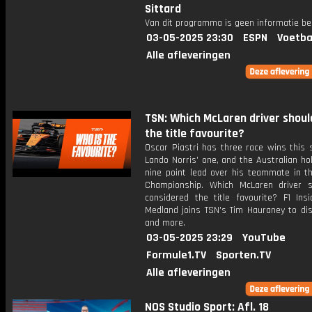
Sittard
Van dit programma is geen informatie be
03-05-2025 23:30
ESPN
Voetba
Alle afleveringen
TSN: Which McLaren driver shoul
the title favourite?
Oscar Piastri has three race wins this 
Lando Norris' one, and the Australian ho
nine point lead over his teammate in th
Championship. Which McLaren driver 
considered the title favourite? F1 Insi
Medland joins TSN's Tim Hauraney to dis
and more.
03-05-2025 23:29
YouTube
Formule1.TV
Sporten.TV
Alle afleveringen
NOS Studio Sport: Afl. 18