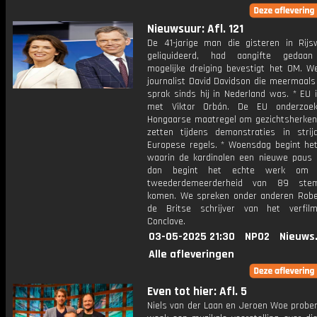
Nieuwsuur: Afl. 121
De 41-jarige man die gisteren in Rijs
geliquideerd, had aangifte gedaa
mogelijke dreiging bevestigt het OM. W
journalist David Davidson die meermaals
sprak sinds hij in Nederland was. * EU i
met Viktor Orbán. De EU onderzoe
Hongaarse maatregel om gezichtsherkenn
zetten tijdens demonstraties in stri
Europese regels. * Woensdag begint het
waarin de kardinalen een nieuwe paus 
dan begint het echte werk om 
tweederdemeerderheid van 89 st
komen. We spreken onder anderen Rober
de Britse schrijver van het verfil
Conclave.
03-05-2025 21:30
NPO2
Nieuws
Alle afleveringen
Even tot hier: Afl. 5
Niels van der Laan en Jeroen Woe prober