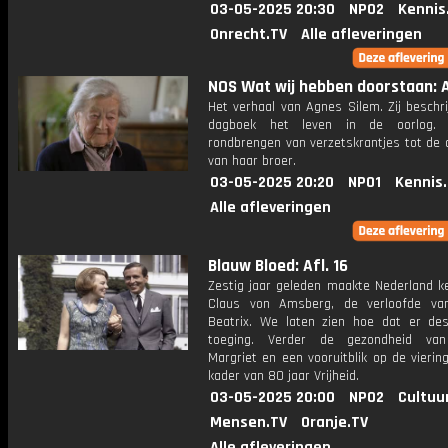
03-05-2025 20:30
NPO2
Kennis
Onrecht.TV
Alle afleveringen
NOS Wat wij hebben doorstaan: A
Het verhaal van Agnes Silem. Zij beschri
dagboek het leven in de oorlog.
rondbrengen van verzetskrantjes tot de 
van haar broer.
03-05-2025 20:20
NPO1
Kennis
Alle afleveringen
Blauw Bloed: Afl. 16
Zestig jaar geleden maakte Nederland k
Claus von Amsberg, de verloofde va
Beatrix. We laten zien hoe dat er des
toeging. Verder de gezondheid van
Margriet en een vooruitblik op de vierin
kader van 80 jaar Vrijheid.
03-05-2025 20:00
NPO2
Cultuu
Mensen.TV
Oranje.TV
Alle afleveringen