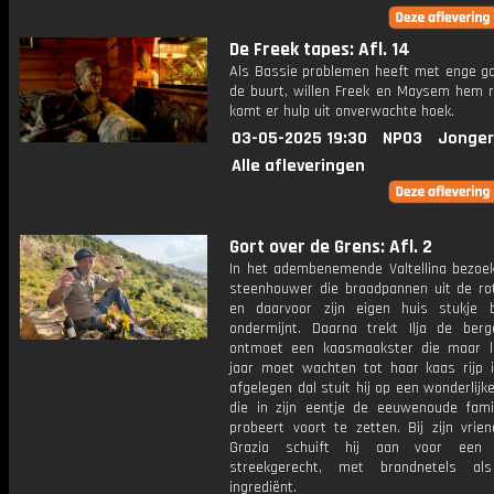
De Freek tapes: Afl. 14
Als Bassie problemen heeft met enge ga
de buurt, willen Freek en Maysem hem r
komt er hulp uit onverwachte hoek.
03-05-2025 19:30
NPO3
Jonger
Alle afleveringen
Gort over de Grens: Afl. 2
In het adembenemende Valtellina bezoekt
steenhouwer die braadpannen uit de ro
en daarvoor zijn eigen huis stukje b
ondermijnt. Daarna trekt Ilja de ber
ontmoet een kaasmaakster die maar li
jaar moet wachten tot haar kaas rijp i
afgelegen dal stuit hij op een wonderlijk
die in zijn eentje de eeuwenoude famili
probeert voort te zetten. Bij zijn vrie
Grazia schuift hij aan voor een b
streekgerecht, met brandnetels al
ingrediënt.