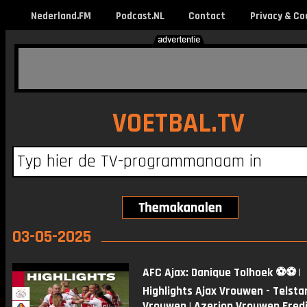
Nederland.FM
Podcast.NL
Contact
Privacy & Co
VOETBAL.TV
03-05-2025
AFC Ajax: Danique Tolhoek ⚽️⚽️ |
Highlights Ajax Vrouwen - Telsta
Vrouwen | Azerion Vrouwen Eredi