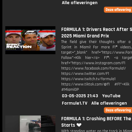
Alle afleveringen
FORMULA 1: Drivers React After S
2025 Miami Grand Prix
The field give their thoughts after a
Sprint in Miami! For more F1® videos,
target="_blank" href="https://www.For
Follow">Klik hier</a> F1®: <a target
href="https://www.instagram.com/F1
https://www.facebook.com/Formula1/
https://www.twitter.com/F1
https://www.twitch.tv/formula1
https://www.tiktok.com/@f1 #F1">Klik
#MiamiGP
03-05-2025 21:43
YouTube
Formule1.TV
Alle afleveringen
FORMULA 1: Crashing BEFORE The
Starts 💔
With standing water on the track in Miam