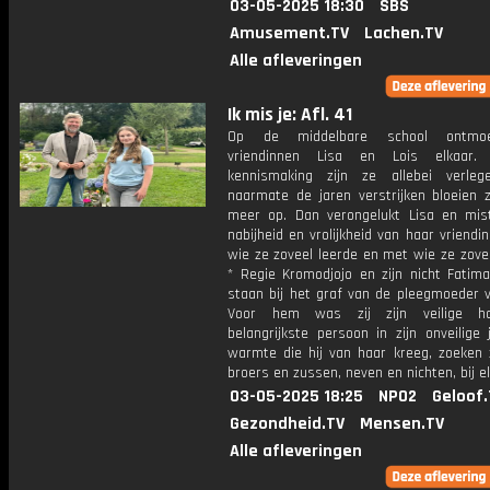
03-05-2025 18:30
SBS
Amusement.TV
Lachen.TV
Alle afleveringen
Ik mis je: Afl. 41
Op de middelbare school ontmo
vriendinnen Lisa en Lois elkaar.
kennismaking zijn ze allebei verle
naarmate de jaren verstrijken bloeien 
meer op. Dan verongelukt Lisa en mis
nabijheid en vrolijkheid van haar vriendin
wie ze zoveel leerde en met wie ze zovee
* Regie Kromodjojo en zijn nicht Fatima
staan bij het graf van de pleegmoeder v
Voor hem was zij zijn veilige h
belangrijkste persoon in zijn onveilige
warmte die hij van haar kreeg, zoeken 
broers en zussen, neven en nichten, bij el
03-05-2025 18:25
NPO2
Geloof.
Gezondheid.TV
Mensen.TV
Alle afleveringen