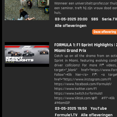
Wanneer een universiteitsprofessor thui
een seminar, treft hij zijn vrouw dood aa
huis.
03-05-2025 20:00
SBS
Serie.TV
Alle afleveringen
FORMULA 1: F1 Sprint Highlights |
Miami Grand Prix
Catch up on all the drama from an acti
Sprint in Miami, featuring evolving cond
driver collisions! For more F1® videos,
target="_blank" href="https://www.For
Follow">Klik hier</a> F1®: <a target
href="https://www.instagram.com/F1
https://www.facebook.com/Formula1/
https://www.twitter.com/F1
https://www.twitch.tv/formula1
https://www.tiktok.com/@f1 #F1">Klik
#MiamiGP
03-05-2025 19:50
YouTube
Formule1.TV
Alle afleveringen