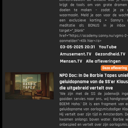
krijgt de tools om van grote dromen
doelen te maken – zodat je ze 
waarmaakt. Meld je aan voor de wachtl
een exclusieve korting + Sanny’s a
meditatie als BONUS in je inb
target="_blank"
href="https://academy.sanny.nu/vgms-2-
aanmelden">Klik hier</a>
03-05-2025 20:31
YouTube
Amusement.TV
Gezondheid.TV
Mensen.TV
Alle afleveringen
NPO Doc: In De Barbie Tapes unie
geluidopname van de SS'er Klaus
die uitgebreid vertelt ove
'We zijn met de SS de jodenwijk ing
gooiden servies naar ons, wij handgrana
BOEM! Haha.' Dit is een fragment van e
geluidopname van oorlogsmisdadiger Klau
Hij vertelt over zijn tijd in Amsterdam.
kwamen onlangs boven water. Barbie w
onbespied en vertelt over zijn oorlogsmi