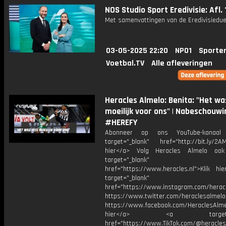
NOS Studio Sport Eredivisie: Afl. 
Met samenvattingen van de Eredivisiedue
03-05-2025 22:20
NPO1
Sporte
Voetbal.TV
Alle afleveringen
Heracles Almelo: Benita: "Het wa
moeilijk voor ons" | Nabeschouwi
#HEREFY
Abonneer op ons YouTube-kanaal
target="_blank" href="http://bit.ly/2AM
hier</a> Volg Heracles Almelo oo
target="_blank"
href="https://www.heracles.nl">Klik hi
target="_blank"
href="https://www.instagram.com/herac
https://www.twitter.com/heraclesalmelo
https://www.facebook.com/HeraclesAlmel
hier</a> <a target="_
href="https://www.TikTok.com/@heracles