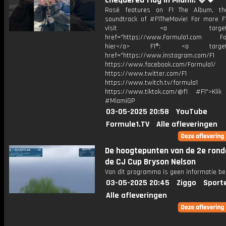
chequered flag in Miami! 🩷🖤
Rosé features on F1 The Album, the
soundtrack of #F1TheMovie! For more F1
visit <a target="_b
href="https://www.Formula1.com Fol
hier</a> F1®: <a target="_
href="https://www.instagram.com/F1
https://www.facebook.com/Formula1/
https://www.twitter.com/F1
https://www.twitch.tv/formula1
https://www.tiktok.com/@f1 #F1">Klik
#MiamiGP
03-05-2025 20:58
YouTube
Formule1.TV
Alle afleveringen
De hoogtepunten van de 2e rond
de CJ Cup Bryson Nelson
Van dit programma is geen informatie be
03-05-2025 20:45
Ziggo
Sport
Alle afleveringen