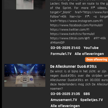
Leclerc finds the wall en route to the 
of the Sprint. For more F1® videos,
target="_blank" href="https://www.For
Follow">Klik hier</a> F1®: <a target
href="https://www.instagram.com/F1
https://www.facebook.com/Formula1/
https://www.twitter.com/F1
https://www.twitch.tv/formula1
https://www.tiktok.com/@f1 #F1">Klik
#MiamiGP
03-05-2025 21:40
YouTube
Formule1.TV
Alle afleveringen
De Alleskunner Duo&#39;s
De winst is al bijna in het zicht: er zij
negen duo&#39;s over die strijden om
Alleskunner Duo&#39;s en 30.000 euro
deze Nederlanders mag zich De Allesku
noemen?
03-05-2025 21:35
SBS
Amusement.TV
Spelletjes.TV
Alle afleveringen