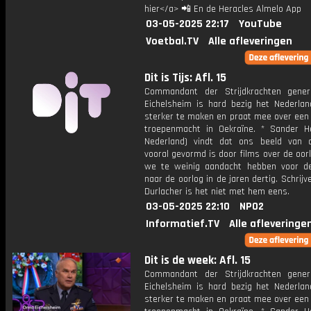
hier</a> 📲 En de Heracles Almelo App
03-05-2025 22:17
YouTube
Voetbal.TV
Alle afleveringen
Dit is Tijs: Afl. 15
Commandant der Strijdkrachten gene
Eichelsheim is hard bezig het Nederlan
sterker te maken en praat mee over een 
troepenmacht in Oekraïne. * Sander Hei
Nederland) vindt dat ons beeld van 
vooral gevormd is door films over de oor
we te weinig aandacht hebben voor d
naar de oorlog in de jaren dertig. Schrijv
Durlacher is het niet met hem eens.
03-05-2025 22:10
NPO2
Informatief.TV
Alle afleveringe
Dit is de week: Afl. 15
Commandant der Strijdkrachten gene
Eichelsheim is hard bezig het Nederlan
sterker te maken en praat mee over een 