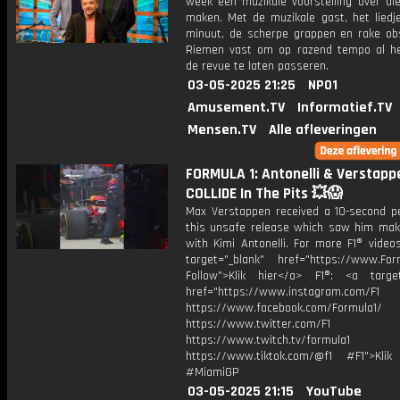
week een muzikale voorstelling over di
maken. Met de muzikale gast, het liedj
minuut, de scherpe grappen en rake obs
Riemen vast om op razend tempo al h
de revue te laten passeren.
03-05-2025 21:25
NPO1
Amusement.TV
Informatief.TV
Mensen.TV
Alle afleveringen
FORMULA 1: Antonelli & Verstapp
COLLIDE In The Pits 💥😱
Max Verstappen received a 10-second pe
this unsafe release which saw him mak
with Kimi Antonelli. For more F1® videos
target="_blank" href="https://www.For
Follow">Klik hier</a> F1®: <a target
href="https://www.instagram.com/F1
https://www.facebook.com/Formula1/
https://www.twitter.com/F1
https://www.twitch.tv/formula1
https://www.tiktok.com/@f1 #F1">Klik
#MiamiGP
03-05-2025 21:15
YouTube