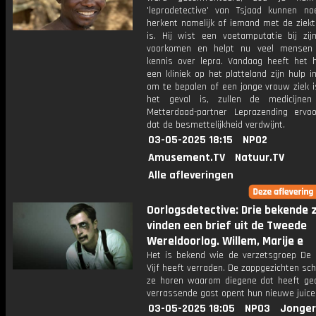
'lepradetective' van Tsjaad kunnen no
herkent namelijk of iemand met de ziek
is. Hij wist een voetamputatie bij zi
voorkomen en helpt nu veel mensen 
kennis over lepra. Vandaag heeft het 
een kliniek op het platteland zijn hulp 
om te bepalen of een jonge vrouw ziek i
het geval is, zullen de medicijne
Metterdaad-partner Leprazending ervo
dat de besmettelijkheid verdwijnt.
03-05-2025 18:15
NPO2
Amusement.TV
Natuur.TV
Alle afleveringen
Oorlogsdetective: Drie bekende 
vinden een brief uit de Tweede
Wereldoorlog. Willem, Marije e
Het is bekend wie de verzetsgroep De
Vijf heeft verraden. De zappgezichten sch
ze horen waarom diegene dat heeft ge
verrassende gast opent hun nieuwe juice
03-05-2025 18:05
NPO3
Jonger