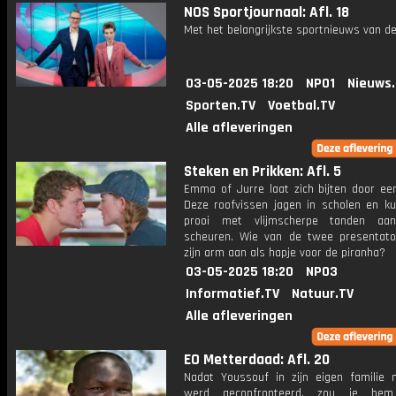
NOS Sportjournaal: Afl. 18
Met het belangrijkste sportnieuws van de
03-05-2025 18:20
NPO1
Nieuws
Sporten.TV
Voetbal.TV
Alle afleveringen
Steken en Prikken: Afl. 5
Emma of Jurre laat zich bijten door een
Deze roofvissen jagen in scholen en k
prooi met vlijmscherpe tanden aan
scheuren. Wie van de twee presentato
zijn arm aan als hapje voor de piranha?
03-05-2025 18:20
NPO3
Informatief.TV
Natuur.TV
Alle afleveringen
EO Metterdaad: Afl. 20
Nadat Youssouf in zijn eigen familie 
werd geconfronteerd, zou je he