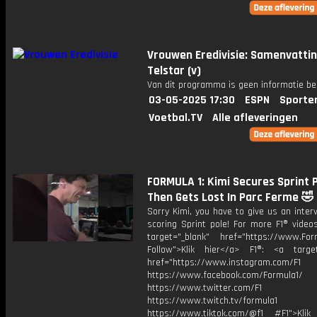
Vrouwen Eredivisie: Samenvattin
Telstar (v)
Van dit programma is geen informatie be
03-05-2025 17:30
ESPN
Sporte
Voetbal.TV
Alle afleveringen
FORMULA 1: Kimi Secures Sprint Po
Then Gets Lost In Parc Ferme 🤣
Sorry Kimi, you have to give us an inter
scoring Sprint pole! For more F1® videos
target="_blank" href="https://www.For
Follow">Klik hier</a> F1®: <a target
href="https://www.instagram.com/F1
https://www.facebook.com/Formula1/
https://www.twitter.com/F1
https://www.twitch.tv/formula1
https://www.tiktok.com/@f1 #F1">Klik