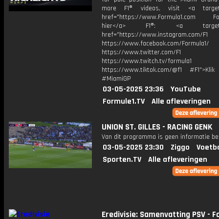
more F1® videos, visit <a target=
href="https://www.Formula1.com Fol
hier</a> F1®: <a target="_
href="https://www.instagram.com/F1
https://www.facebook.com/Formula1/
https://www.twitter.com/F1
https://www.twitch.tv/formula1
https://www.tiktok.com/@f1 #F1">Klik
#MiamiGP
03-05-2025 23:36
YouTube
Formule1.TV
Alle afleveringen
UNION ST. GILLES - RACING GENK
Van dit programma is geen informatie be
03-05-2025 23:30
Ziggo
Voetba
Sporten.TV
Alle afleveringen
Eredivisie: Samenvatting PSV - F