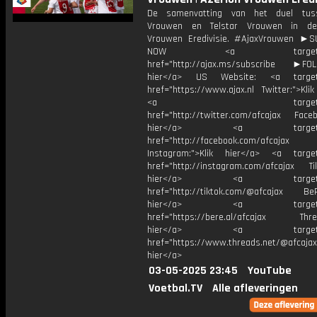
De samenvatting van het duel tus
Vrouwen en Telstar Vrouwen in de
Vrouwen Eredivisie. #AjaxVrouwen ►
NOW <a target="_b
href="http://ajax.ms/subscribe ►FOL
hier</a> US Website: <a target=
href="https://www.ajax.nl Twitter:">Kli
<a target="_bl
href="http://twitter.com/afcajax Facebo
hier</a> <a target="_
href="http://facebook.com/afcajax
Instagram:">Klik hier</a> <a target
href="http://instagram.com/afcajax TikT
hier</a> <a target="_
href="http://tiktok.com/@afcajax BeRe
hier</a> <a target="_
href="https://bere.al/afcajax Threa
hier</a> <a target="_
href="https://www.threads.net/@afcajax
hier</a>
03-05-2025 23:45
YouTube
Voetbal.TV
Alle afleveringen