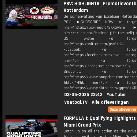
PSV: HIGHLIGHTS | Promotievoetba
Rotterdam
De samenvatting van Excelsior Rotterd
PSV. ►SUBSCRIBE NOW <a target=
href="https://psv.media/2KXaA6m ►T
hier</a> on notifications (Hit the bell
US Twitter: <a target="_
href="http://twitter.com/psv">Klik
Facebook: <a target="_
href="http://facebook.com/psv Instagr
hier</a> <a target="_
href="http://instagram.com/psv">Klik
Snapchat: <a target="_
href="https://www.snapchat.com/add/p
TikTok:">Klik hier</a> <a target=
href="https://www.tiktok.com/@psv">Klik
03-05-2025 23:42
YouTube
Voetbal.TV
Alle afleveringen
FORMULA 1: Qualifying Highlights 
Miami Grand Prix
Catch up on all the action as the drive
for pole position for the Miami Grand 