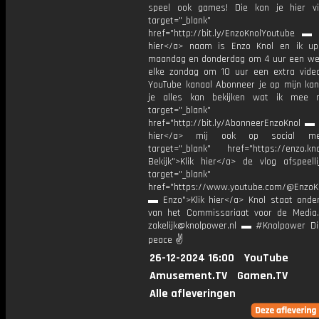
speel ook games! Die kan je hier v
target="_blank"
href="http://bit.ly/EnzoKnolYoutube ▬ M
hier</a> naam is Enzo Knol en ik up
maandag en donderdag om 4 uur een we
elke zondag om 10 uur een extra vide
YouTube kanaal Abonneer je op mijn kan
je alles kan bekijken wat ik mee 
target="_blank"
href="http://bit.ly/AbonneerEnzoKnol ▬ 
hier</a> mij ook op social me
target="_blank" href="https://enzo.kno
Bekijk">Klik hier</a> de vlog afspeelli
target="_blank"
href="https://www.youtube.com/@EnzoKn
▬ Enzo">Klik hier</a> Knol staat onder
van het Commissariaat voor de Media.
zakelijk@knolpower.nl ▬ #Knolpower Di
peace ✌
26-12-2024 16:00
YouTube
Amusement.TV
Gamen.TV
Alle afleveringen