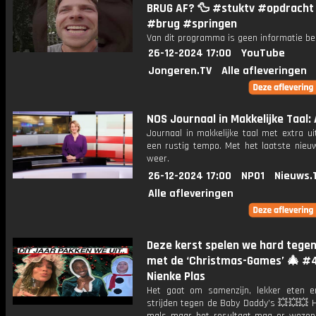
BRUG AF? 🦆 #stuktv #opdrach
#brug #springen
Van dit programma is geen informatie be
26-12-2024 17:00
YouTube
Jongeren.TV
Alle afleveringen
NOS Journaal in Makkelijke Taal: 
Journaal in makkelijke taal met extra ui
een rustig tempo. Met het laatste nieu
weer.
26-12-2024 17:00
NPO1
Nieuws.
Alle afleveringen
Deze kerst spelen we hard tege
met de ‘Christmas-Games’ 🎄 #
Nienke Plas
Het gaat om samenzijn, lekker eten e
strijden tegen de Baby Daddy’s 💥💥💥 H