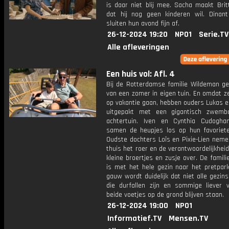
is daar niet blij mee. Sacha maakt Britt
dat hij nog geen kinderen wil. Dinan
sluiten hun avond fijn af.
26-12-2024 19:20
NPO1
Serie.TV
Alle afleveringen
Een huis vol: Afl. 4
Bij de Rotterdamse familie Wildeman ge
van een zomer in eigen tuin. En omdat z
op vakantie gaan, hebben ouders Lukas en
uitgepakt met een gigantisch zwemb
achtertuin. Iven en Cynthia Cudogh
samen de heupjes los op hun favoriete 
Oudste dochters Loïs en Pixie-Lien nem
thuis het roer en de verantwoordelijkhei
kleine broertjes en zusje over. De famil
is met het hele gezin naar het pretpark
gauw wordt duidelijk dat niet alle gezin
die durfallen zijn en sommige liever v
beide voetjes op de grond blijven staan.
26-12-2024 19:00
NPO1
Informatief.TV
Mensen.TV