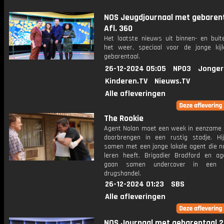
NOS Jeugdjournaal met gebarent
Afl. 360
Het laatste nieuws uit binnen- en buit
het weer, speciaal voor de jonge kij
gebarentaal.
26-12-2024 05:05
NPO3
Jonger
Kinderen.TV
Nieuws.TV
Alle afleveringen
The Rookie
Agent Nolan moet een week in eenzame o
doorbrengen in een rustig stadje. Hi
samen met een jonge lokale agent die n
leren heeft. Brigadier Bradford en a
gaan samen undercover in een m
drugshandel.
26-12-2024 01:23
SBS
Alle afleveringen
NOS Journaal met gebarentaal 2