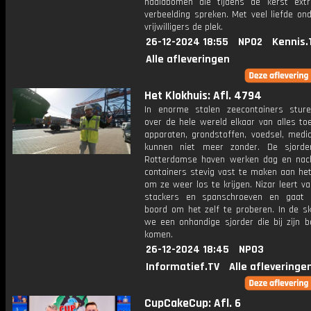
naaldbomen die tijdens de kerst ext
verbeelding spreken. Met veel liefde on
vrijwilligers de plek.
26-12-2024 18:55
NPO2
Kennis.
Alle afleveringen
Het Klokhuis: Afl. 4794
In enorme stalen zeecontainers stur
over de hele wereld elkaar van alles toe
apparaten, grondstoffen, voedsel, medic
kunnen niet meer zonder. De sjorde
Rotterdamse haven werken dag en na
containers stevig vast te maken aan het
om ze weer los te krijgen. Nizar leert v
stackers en spanschroeven en gaat
boord om het zelf te proberen. In de sk
we een onhandige sjorder die bij zijn 
komen.
26-12-2024 18:45
NPO3
Informatief.TV
Alle afleveringe
CupCakeCup: Afl. 6