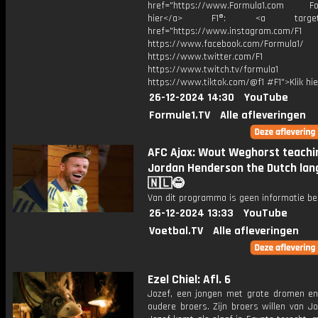
href="https://www.Formula1.com Fol
hier</a> F1®: <a target="_
href="https://www.instagram.com/F1
https://www.facebook.com/Formula1/
https://www.twitter.com/F1
https://www.twitch.tv/formula1
https://www.tiktok.com/@f1 #F1">Klik hi
26-12-2024 14:30
YouTube
Formule1.TV
Alle afleveringen
AFC Ajax: Wout Weghorst teachi
Jordan Henderson the Dutch lan
🇳🇱😂
Van dit programma is geen informatie be
26-12-2024 13:33
YouTube
Voetbal.TV
Alle afleveringen
Ezel Chiel: Afl. 6
Jozef, een jongen met grote dromen en 
oudere broers. Zijn broers willen van J