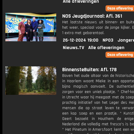
Alle afleveringen
NOS Jeugdjournaal: Afl. 361
Het laatste nieuws uit binnen- en buit
het weer, speciaal voor de jonge kijker.
1 extra met gebarentaal.
26-12-2024 19:00
NPO3
Jonger
Nieuws.TV
Alle afleveringen
BinnensteBuiten: Afl. 178
Boven het oude altaar van de historisch
in Haarlem woont Mieke in een appart
bijna magisch aanvoelt. De authenti
zorgen voor een uniek plaatje. * Chef-ko
in Utrecht waar hij meegaat met de soep
prachtig initiatief van het Leger des H
mensen die op straat leven te verw
een kop soep en een praatje. * Kunsth
Geert bezoekt in Houthem de enige
Nederland die volledig met fresco's is be
* Het Pinetum in Amersfoort kent een w