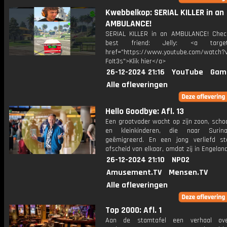
Kwebbelkop: SERIAL KILLER in an
AMBULANCE!
SERIAL KILLER in an AMBULANCE! Che
best friend: Jelly: <a target=
href="https://www.youtube.com/watch?v
FoIt3s">Klik hier</a>
26-12-2024 21:16
YouTube
Gam
Alle afleveringen
Hello Goodbye: Afl. 13
Een grootvader wacht op zijn zoon, scho
en kleinkinderen, die naar Surin
geëmigreerd. En een jong verliefd s
afscheid van elkaar, omdat zij in Engelan
26-12-2024 21:10
NPO2
Amusement.TV
Mensen.TV
Alle afleveringen
Top 2000: Afl. 1
Aan de stamtafel een verhaal ov