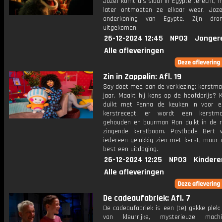
Jozef komt als slaaf in Egypte terecht, 
later ontmoeten ze elkaar weer. Joz
onderkoning van Egypte. Zijn dro
uitgekomen.
26-12-2024 12:45
NPO3
Jonger
Alle afleveringen
Zin in Zappelin: Afl. 19
Soy doet mee aan de verkiezing: kerstma
jaar. Maakt hij kans op de hoofdprijs? 
duikt met Fenna de keuken in voor e
kerstrecept, er wordt een kerstma
gehouden en buurman Ron duikt in de r
zingende kerstboom. Postbode Bert 
iedereen gelukkig zien met kerst, maar 
best een uitdaging.
26-12-2024 12:25
NPO3
Kindere
Alle afleveringen
De cadeaufabriek: Afl. 7
De cadeaufabriek is een (te) gekke plek
van kleurrijke, mysterieuze mac