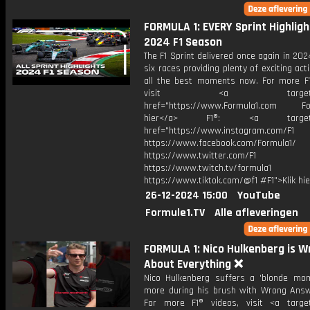
FORMULA 1: EVERY Sprint Highlight
2024 F1 Season
The F1 Sprint delivered once again in 2024
six races providing plenty of exciting acti
all the best moments now. For more F1
visit <a target="_b
href="https://www.Formula1.com Fol
hier</a> F1®: <a target="_
href="https://www.instagram.com/F1
https://www.facebook.com/Formula1/
https://www.twitter.com/F1
https://www.twitch.tv/formula1
https://www.tiktok.com/@f1 #F1">Klik hi
26-12-2024 15:00
YouTube
Formule1.TV
Alle afleveringen
FORMULA 1: Nico Hulkenberg is 
About Everything ❌
Nico Hulkenberg suffers a 'blonde mo
more during his brush with Wrong Answ
For more F1® videos, visit <a target