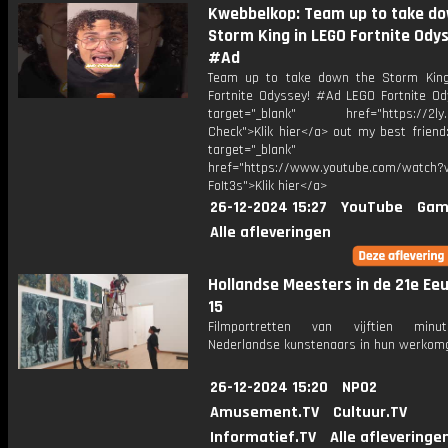
Kwebbelkop: Team up to take do
Storm King in LEGO Fortnite Odys
#Ad
Team up to take down the Storm Kin
Fortnite Odyssey! #Ad LEGO Fortnite Od
target="_blank" href="https://2ly.l
Check">Klik hier</a> out my best friend:
target="_blank"
href="https://www.youtube.com/watch?v
FoIt3s">Klik hier</a>
26-12-2024 15:27
YouTube
Gam
Alle afleveringen
Hollandse Meesters in de 21e Eeu
15
Filmportretten van vijftien min
Nederlandse kunstenaars in hun werkomg
26-12-2024 15:20
NPO2
Amusement.TV
Cultuur.TV
Informatief.TV
Alle afleveringe