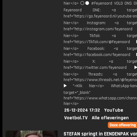
hier</a> ⚪️⚫ #Feyenoord VOLG ONS OO
Feyenoord ONE: <a target="
href="https://go.feyenoord.nl/youtube-on
hier</a> Instagram: <a target=
href="http://instagram.com/feyenoord
hier</a> TikTok: <a target="
href="https://TikTok.com/@Feyenoord
hier</a> Facebook: <a target="
href="http://facebook.com/feyenoord
hier</a> X: <a target="_
href="http://twitter.com/feyenoord
hier</a> Threads: <a target="
href="https://www.threads.net/@feyeno
▶️">Klik hier</a> WhatsApp-kan
target="_blank"
href="https://www.whatsapp.com/chann
hier</a>
26-12-2024 17:32
YouTube
Voetbal.TV
Alle afleveringen
STEFAN springt in EENDENPAK va