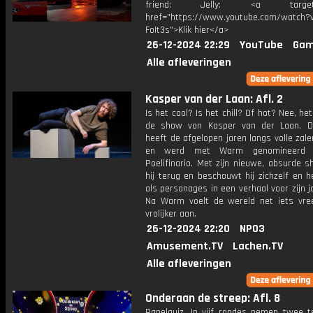
friend: Jelly: <a target="
href="https://www.youtube.com/watch?v
FoIt3s">Klik hier</a>
26-12-2024 22:29
YouTube
Gam
Alle afleveringen
Kasper van der Laan: Afl. 2
Is het cool? Is het chill? Of hot? Nee, he
de show van Kasper van der Laan. D
heeft de afgelopen jaren langs volle zal
en werd met Warm genomineerd 
Poelifinario. Met zijn nieuwe, absurde 
hij terug en beschouwt hij zichzelf en h
als personages in een verhaal voor zijn j
Na Warm voelt de wereld net iets vr
vrolijker aan.
26-12-2024 22:20
NPO3
Amusement.TV
Lachen.TV
Alle afleveringen
Onderaan de streep: Afl. 8
Panelquiz. In vijf rondes nemen twee 