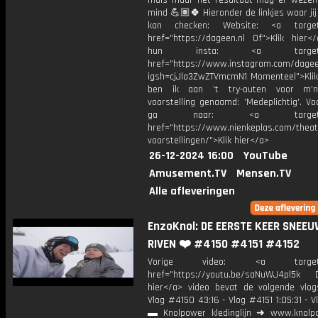
mals maar het resultaat mag er wezen
mind 💪🏽🍀 Hieronder de linkjes waar jij
kan checken: Website: <a target=
href="https://dageen.nl Of">Klik hier<
hun insta: <a target="_
href="https://www.instagram.com/dagee
igsh=cjJla3ZwZTVmcmN1 Momenteel">Klik
ben ik aan 't try-outen voor m'
voorstelling genaamd: 'Medeplichtig'. Vo
ga naar: <a target="_
href="https://www.nienkeplas.com/theat
voorstellingen/">Klik hier</a>
26-12-2024 16:00
YouTube
Amusement.TV
Mensen.TV
Alle afleveringen
EnzoKnol: DE EERSTE KEER SNEE
RIVEN ❤️ #4150 #4151 #4152
Vorige video: <a target="_
href="https://youtu.be/saNuWJ4pl5k D
hier</a> video bevat de volgende vlog
Vlog #4150 43:16 - Vlog #4151 1:05:31 - 
▬ Knolpower kledinglijn ➜ www.knolpo