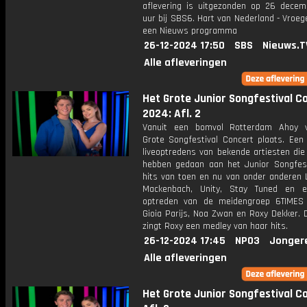
aflevering is uitgezonden op 26 decemb
uur bij SBS6. Hart van Nederland - Vroege
een Nieuws programma
26-12-2024 17:50
SBS
Nieuws.T
Alle afleveringen
Het Grote Junior Songfestival C
2024: Afl. 2
Vanuit een bomvol Rotterdam Ahoy v
Grote Songfestival Concert plaats. Een
liveoptredens van bekende artiesten die
hebben gedaan aan het Junior Songfest
hits van toen en nu van onder anderen L
Mackenbach, Unity, Stay Tuned en e
optreden van de meidengroep 6TIMES
Gioia Parijs, Noa Zwan en Roxy Dekker. 
zingt Roxy een medley van haar hits.
26-12-2024 17:45
NPO3
Jonger
Alle afleveringen
Het Grote Junior Songfestival C