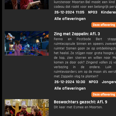
kunstenaar Maarten Bel maakt een kind 
cadeau dat raakt voor een belangrijk per
26-12-2024 11:05
NPO3
Kindere
Alle afleveringen
Zing met Zappelin: Afl. 3
Fenna en Postbode Bert stap
ruimtecapsule binnen en opeens zweven
ruimte! Samen gaan ze op ontdekkingst
het heelal. Ze stijgen naar grote hoogte,
de kop, zien sterren en willen naar M
komen ze daar ook? Zingend vallen zij v
verbazing in de andere. Lukt
ruimtevaarders om op de maan als eerst
met Zappelin vlag te planten?
26-12-2024 10:30
NPO3
Jonger
Alle afleveringen
Boswachters gezocht: Afl. 9
Dit keer met Esmee en Maarten.