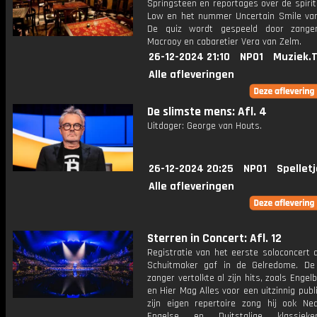
Springsteen en reportages over de spiri
Low en het nummer Uncertain Smile van
De quiz wordt gespeeld door zange
Macrooy en cabaretier Vera van Zelm.
26-12-2024 21:10
NPO1
Muziek.
Alle afleveringen
De slimste mens: Afl. 4
Uitdager: George van Houts.
26-12-2024 20:25
NPO1
Spellet
Alle afleveringen
Sterren in Concert: Afl. 12
Registratie van het eerste soloconcert 
Schuitmaker gaf in de Gelredome. De 
zanger vertolkte al zijn hits, zoals Enge
en Hier Mag Alles voor een uitzinnig publ
zijn eigen repertoire zong hij ook Ned
Engelse en Duitstalige klassiek