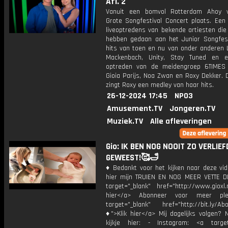
Afl. 2
Vanuit een bomvol Rotterdam Ahoy v
Grote Songfestival Concert plaats. Een
liveoptredens van bekende artiesten die
hebben gedaan aan het Junior Songfest
hits van toen en nu van onder anderen L
Mackenbach, Unity, Stay Tuned en e
optreden van de meidengroep 6TIMES
Gioia Parijs, Noa Zwan en Roxy Dekker. 
zingt Roxy een medley van haar hits.
26-12-2024 17:45
NPO3
Amusement.TV
Jongeren.TV
Muziek.TV
Alle afleveringen
Gio: IK BEN NOG NOOIT ZO VERLIEF
GEWEEST!🥰🛁
♦ Bedankt voor het kijken naar deze vid
hier mijn TRUIEN EN NOG MEER VETTE D
target="_blank" href="http://www.gioxl.
hier</a> Abonneer voor meer ple
target="_blank" href="http://bit.ly/Ab
♦">Klik hier</a> Mij dagelijks volgen?
kijkje hier: - Instagram: <a target