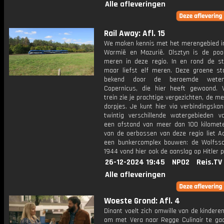
Alle afleveringen
Rail Away: Afl. 15
We maken kennis met het merengebied in
Warmië en Mazurië. Olsztyn is de poo
meren in deze regio. In en rond de st
maar liefst elf meren. Deze groene st
bekend door de beroemde wetens
Copernicus, die hier heeft gewoond. 
trein zie je prachtige vergezichten, de m
dorpjes. Je kunt hier via verbindingska
twintig verschillende watergebieden v
een afstand van meer dan 100 kilomete
van de oerbossen van deze regio liet Ad
een bunkercomplex bouwen: de Wolfssc
1944 vond hier ook de aanslag op Hitler p
26-12-2024 19:45
NPO2
Reis.TV
Alle afleveringen
Woeste Grond: Afl. 4
Dinant voelt zich omwille van de kinderen
om met Vera naar Regge Culinair te gaa