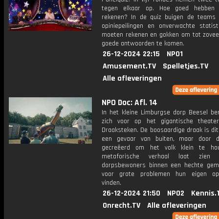
tegen elkaar op. Hoe goed hebben 
rekenen? In de quiz buigen de teams 
opiniepeilingen en onverwachte statist
moeten rekenen en gokken om tot zoveel
goede antwoorden te komen.
26-12-2024 22:15
NPO1
Amusement.TV
Spelletjes.TV
Alle afleveringen
NPO Doc: Afl. 14
In het kleine Limburgse dorp Beesel be
zich voor op het gigantische theater
Draaksteken. De boosaardige draak is dit
een gevaar van buiten, maar door d
gecreëerd om het volk klein te hou
metaforische verhaal laat zien
dorpsbewoners binnen een hechte ge
voor grote problemen hun eigen opl
vinden.
26-12-2024 21:50
NPO2
Kennis.
Onrecht.TV
Alle afleveringen