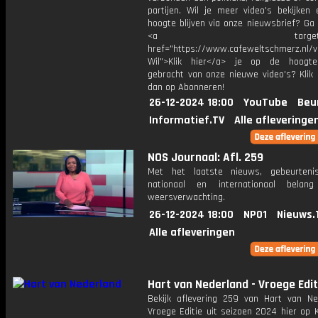
partijen. Wil je meer video's bekijken
hoogte blijven via onze nieuwsbrief? Ga
<a target="_bl
href="https://www.cafeweltschmerz.nl/v
Wil">Klik hier</a> je op de hoogt
gebracht van onze nieuwe video's? Klik 
dan op Abonneren!
26-12-2024 18:00
YouTube
Beu
Informatief.TV
Alle afleveringe
NOS Journaal: Afl. 259
Met het laatste nieuws, gebeurteni
nationaal en internationaal bela
weersverwachting.
26-12-2024 18:00
NPO1
Nieuws.
Alle afleveringen
Hart van Nederland - Vroege Edit
Bekijk aflevering 259 van Hart van Ne
Vroege Editie uit seizoen 2024 hier op 