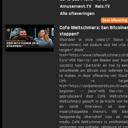
Amusement.TV
Reis.TV
Alle afleveringen
Cafe Weltschmerz: Een Bitcoiner
stappen?
Waardeer je onze video's? Steun 
Weltschmerz, het podium voor het vrije 
target="_blank"
href="https://www.cafeweltschmerz.nl/
Esra">Klik hier</a> van Beelen over haa
socialist naar Libertariër en hoe zij ee
ontwikkelde om Bitcoin voor iedereen to
te maken. In deze aflevering van Staat'
Link: <a target="_b
href="https://vanbanknaarbitcoin.nl/wel
beginner/ --- Deze">Klik hier</a> 
geproduceerd door Café Weltschme
Weltschmerz gelooft in de kracht van he
en zendt interviews uit over 
maatschappelijke thema's. Wij bi
hoogwaardig alternatief voor de ma
media. Café Weltschmerz is onafhankelij
verbonden aan politieke, religieuze of c