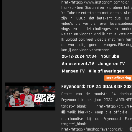
href="https://www.instagram.com/gio/
hier</a> ben Giovanni en ik probeer het 
YouTube te entertainen met video's! Al mi
zijn in 1080p, dat betekent dus HD! 
video's als verhalen over levensgebeur
vlogs en allerlei challenges en rando
Reizen en vloggen vind ik het leukste o
Ik upload ook veel video's met mijn fam
dat wordt altijd goed ontvangen. Elke da
kan jij een video verwachten.
26-12-2024 17:34
YouTube
Amusement.TV
Jongeren.TV
Mensen.TV
Alle afleveringen
Feyenoord: T0P 24 GOALS OF 202
Geniet van de mooiste 24 doelpu
Feyenoord in het jaar 2024! ABONNE
target="_blank" href="http://bit.ly/F
🛍">Klik hier</a> Koop alle officiële F
merchandise bij de Feyenoord Fan
target="_blank"
href="https://fanshop.feyenoord.nl/