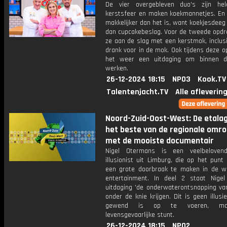
De vier overgebleven duo's zijn he
kerstsfeer en maken koekmannetjes. En d
makkelijker dan het is, want koekjesdeeg
dan cupcakebeslag. Voor de tweede opdr
ze aan de slag met een kerstmok, inclus
drank voor in de mok. Ook tijdens deze o
het weer een uitdaging om binnen d
werken.
26-12-2024 18:15
NPO3
Kook.TV
Talentenjacht.TV
Alle afleverin
Noord-Zuid-Oost-West: De etala
het beste van de regionale omr
met de mooiste documentair
Nigel Otermans is een veelbelovend
illusionist uit Limburg, die op het pun
een grote doorbraak te maken in de w
entertainment. In deel 2 staat Nige
uitdaging 'de onderwaterontsnapping van
onder de knie krijgen. Dit is geen illusie
gewend is op te voeren, ma
levensgevaarlijke stunt.
26-12-2024 18:15
NPO2