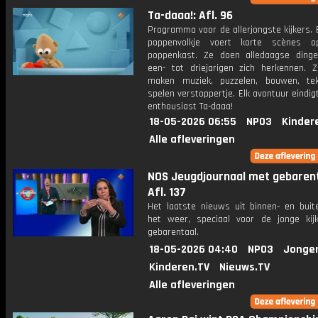
Ta-daaa!: Afl. 96
Programma voor de allerjongste kijkers. E
poppenvolkje voert korte scènes 
poppenkast. Ze doen alledaagse ding
een- tot driejarigen zich herkennen. Z
maken muziek, puzzelen, bouwen, te
spelen verstoppertje. Elk avontuur eindi
enthousiast Ta-daaa!
18-05-2026 06:55
NPO3
Kinder
Alle afleveringen
NOS Jeugdjournaal met gebarent
Afl. 137
Het laatste nieuws uit binnen- en buit
het weer, speciaal voor de jonge kij
gebarentaal.
18-05-2026 04:40
NPO3
Jonge
Kinderen.TV
Nieuws.TV
Alle afleveringen