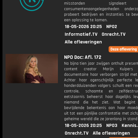
misstanden signalee
consumentenaangelegenheden onderz
probeert bedrijven en instanties te be
een oplossing te komen.
18-05-2026 20:25
NPO2
Informatief.TV
Onrecht.TV
Alle afleveringen
NPO Doc: Afl. 172
Na bijna tien jaar zwijgen onthult presen
content creator Marijn Kuipers
documentaire haar verborgen strijd met 
Achter haar ogenschijnlijk perfecte 
honderdduizenden volgers schuilt een rea
controle, schaamte en zelfdestru
eetstoornis beheerst haar dagelijks le
niemand die het ziet. Wat begint
bevrijdende bekentenis aan haar moede
uit tot een pijnlijke confrontatie met zich
geheime wereld die ze jarenlang in stand 
18-05-2026 20:25
NPO3
Kennis
Onrecht.TV
Alle afleveringen