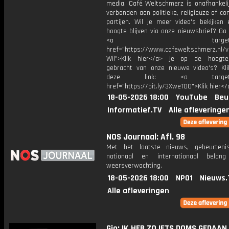
media. Café Weltschmerz is onafhankelij
verbonden aan politieke, religieuze of c
partijen. Wil je meer video's bekijken
hoogte blijven via onze nieuwsbrief? Ga
<a target="_bl
href="https://www.cafeweltschmerz.nl/v
Wil">Klik hier</a> je op de hoogt
gebracht van onze nieuwe video's? Kl
deze link: <a target="_
href="https://bit.ly/3XweTO0">Klik hier</
18-05-2026 18:00
YouTube
Beu
Informatief.TV
Alle afleveringe
NOS Journaal: Afl. 98
Met het laatste nieuws, gebeurteni
nationaal en internationaal bela
weersverwachting.
18-05-2026 18:00
NPO1
Nieuws.
Alle afleveringen
Gio: IK HEB ZO IETS DOMS GEDAAN.