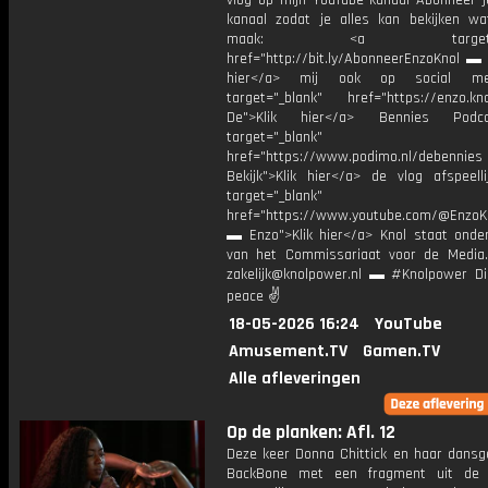
vlog op mijn YouTube kanaal Abonneer j
kanaal zodat je alles kan bekijken w
maak: <a target="_b
href="http://bit.ly/AbonneerEnzoKnol ▬ 
hier</a> mij ook op social me
target="_blank" href="https://enzo.kno
De">Klik hier</a> Bennies Podc
target="_blank"
href="https://www.podimo.nl/debennies
Bekijk">Klik hier</a> de vlog afspeelli
target="_blank"
href="https://www.youtube.com/@EnzoKn
▬ Enzo">Klik hier</a> Knol staat onder
van het Commissariaat voor de Media.
zakelijk@knolpower.nl ▬ #Knolpower Di
peace ✌
18-05-2026 16:24
YouTube
Amusement.TV
Gamen.TV
Alle afleveringen
Op de planken: Afl. 12
Deze keer Donna Chittick en haar dansg
BackBone met een fragment uit de 