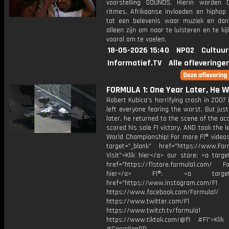
voorstelling SOUNDS. Hierin worden C
ritmes, Afrikaanse invloeden en hiphop
tot een belevenis waar muziek en dan
alleen zijn om naar te luisteren en te ki
vooral om te voelen.
18-05-2026 15:40
NPO2
Cultuur
Informatief.TV
Alle afleveringe
FORMULA 1: One Year Later, He 
Robert Kubica's horrifying crash in 2007
left everyone fearing the worst. But jus
later, he returned to the scene of the ac
scored his sole F1 victory, AND took the l
World Championship! For more F1® videos,
target="_blank" href="https://www.For
Visit">Klik hier</a> our store: <a targe
href="https://f1store.formula1.com/ Fol
hier</a> F1®: <a target="_
href="https://www.instagram.com/F1
https://www.facebook.com/Formula1/
https://www.twitter.com/F1
https://www.twitch.tv/formula1
https://www.tiktok.com/@f1 #F1">Klik