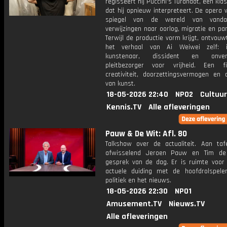
regisseert hij Puccini's Turandot, een kla
dat hij opnieuw interpreteert. De opera
spiegel van de wereld van vand
verwijzingen naar oorlog, migratie en p
Terwijl de productie vorm krijgt, ontvouw
het verhaal van Ai Weiwei zelf: in
kunstenaar, dissident en onver
pleitbezorger voor vrijheid. Een f
creativiteit, doorzettingsvermogen en 
van kunst.
18-05-2026 22:40
NPO2
Cultuur
Kennis.TV
Alle afleveringen
Pauw & De Wit: Afl. 80
Talkshow over de actualiteit. Aan taf
afwisselend Jeroen Pauw en Tim de
gesprek van de dag. Er is ruimte voor
actuele duiding met de hoofdrolspele
politiek en het nieuws.
18-05-2026 22:30
NPO1
Amusement.TV
Nieuws.TV
Alle afleveringen