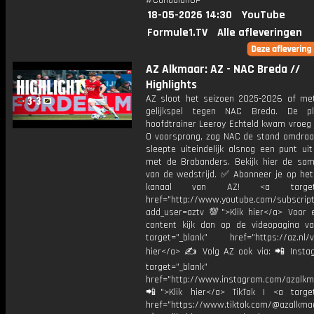
#CanadianGP
18-05-2026 14:30
YouTube
Formule1.TV
Alle afleveringen
AZ Alkmaar: AZ - NAC Breda //
Highlights
AZ sloot het seizoen 2025-2026 af me
gelijkspel tegen NAC Breda. De p
hoofdtrainer Leeroy Echteld kwam vroeg 
0 voorsprong, zag NAC de stand omdraa
sleepte uiteindelijk alsnog een punt ui
met de Brabanders. Bekijk hier de sam
van de wedstrijd. ✅ Abonneer je op het
kanaal van AZ! <a target="
href="http://www.youtube.com/subscript
add_user=aztv 💯">Klik hier</a> Voor e
content kijk dan op de videopagina v
target="_blank" href="https://az.nl/vi
hier</a> ✍ Volg AZ ook via: 📲 Insta
target="_blank"
href="http://www.instagram.com/azalkm
📲">Klik hier</a> TikTok | <a target
href="https://www.tiktok.com/@azalkma