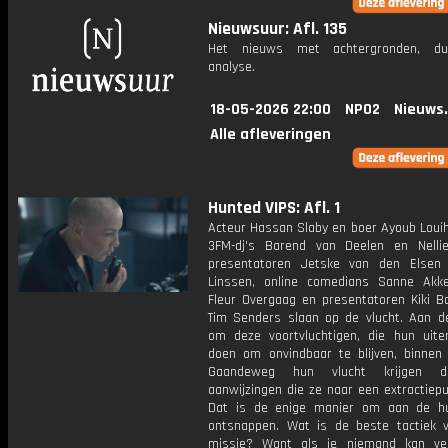
Nieuwsuur: Afl. 135
Het nieuws met achtergronden, du
analyse.
18-05-2026 22:00
NPO2
Nieuws
Alle afleveringen
Hunted VIPS: Afl. 1
Acteur Hassan Slaby en boer Ayoub Louih
3FM-dj's Barend van Deelen en Nelli
presentatoren Jetske van den Elsen
Linssen, online comedians Sanne Ak
Fleur Overgaag en presentatoren Kiki 
Tim Senders slaan op de vlucht. Aan d
om deze voortvluchtigen, die hun uite
doen om onvindbaar te blijven, binnen 
Gaandeweg hun vlucht krijgen d
aanwijzingen die ze naar een extractiepu
Dat is de enige manier om aan de h
ontsnappen. Wat is de beste tactiek 
missie? Want als je niemand kan ve