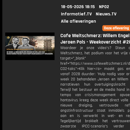
18-05-2026 18:15
NPO2
Informatief.TV
Nieuws.TV
Alle afleveringen
Cafe Weltschmerz: Willem Engel
Jeroen Pols - Weekoverzicht #2
Waardeer je onze video's? Steun 
Weltschmerz, het podium voor het vrije 
target="_blank"
href="https://www.cafeweltschmerz.nl/
CO2-taks">Klik hier</a> maakt gas e
vanaf 2028 duurder: 'Hulp nodig voor ar
week 20 behandelen Jeroen en Willem
narratieven hun overtuigingskracht v
Terwijl het bestuur en de media hand in
tempo van crisismanagement opvoe
hantavirus kreeg deze week direct volle
nieuwe dreiging, vertrouwde re
angstinfrastructuur staat inmiddels 
aan en is verwerkt in wet- en rege
Tegelijkertijd brokkelt het vertrou
zwaarste IPCC-scenario's verder