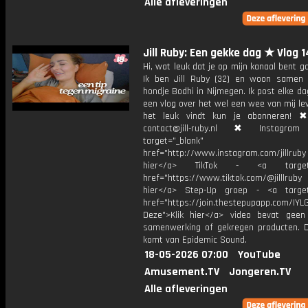
Alle afleveringen
Jill Ruby: Een gekke dag ★ Vlog 
Hi, wat leuk dat je op mijn kanaal bent ga
Ik ben Jill Ruby (32) en woon samen
hondje Bodhi in Nijmegen. Ik post elke d
een vlog over het wel een wee van mij lev
het leuk vindt kun je abonneren! ✖
contact@jill-ruby.nl ✖ Instagr
target="_blank"
href="http://www.instagram.com/jillrub
hier</a> TikTok - <a target="
href="https://www.tiktok.com/@jilllrub
hier</a> Step-Up groep - <a target
href="https://join.thestepupapp.com/IYL
Deze">Klik hier</a> video bevat geen
samenwerking of gekregen producten. 
komt van Epidemic Sound.
18-05-2026 07:00
YouTube
Amusement.TV
Jongeren.TV
Alle afleveringen