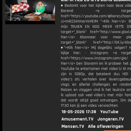
♦ Bedankt voor het kijken naar deze vid
Barend: <a target="_b
href="https://youtube.com/@bereschoon
si=mR2341merinH1EIM ">Klik hier</a> Be
mijn TRUIEN EN NOG MEER VETTE DI
target="_blank" href="http://www.gioxl.
hier</a> Abonneer voor meer ple
target="_blank" href="http://bit.ly/Ab
♦">Klik hier</a> Mij dagelijks volgen?
kijkje hier: - Instagram: <a target
href="https://www.instagram.com/gio/
hier</a> ben Giovanni en ik probeer het 
YouTube te entertainen met video's! Al mi
zijn in 1080p, dat betekent dus HD! 
video's als verhalen over levensgebeur
vlogs en allerlei challenges en rando
Reizen en vloggen vind ik het leukste o
Ik upload ook veel video's met mijn fam
dat wordt altijd goed ontvangen. Om 
17:30 kan jij een video verwachten.
18-05-2026 17:38
YouTube
Amusement.TV
Jongeren.TV
Mensen.TV
Alle afleveringen