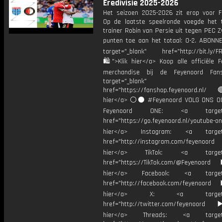
Eredivisie 2025-2026
Het seizoen 2025-2026 zit erop voor F
Op de laatste speelronde voegde het
trainer Robin van Persie uit tegen PEC Z
punten toe aan het totaal: 0-2. ABONN
target="_blank" href="http://bit.ly/F
🛍">Klik hier</a> Koop alle officiële F
merchandise bij de Feyenoord Fan
target="_blank"
href="https://fanshop.feyenoord.nl/
hier</a> ⚪️⚫ #Feyenoord VOLG ONS OO
Feyenoord ONE: <a target="
href="https://go.feyenoord.nl/youtube-on
hier</a> Instagram: <a target=
href="http://instagram.com/feyenoord
hier</a> TikTok: <a target="
href="https://TikTok.com/@Feyenoord
hier</a> Facebook: <a target="
href="http://facebook.com/feyenoord
hier</a> X: <a target="_
href="http://twitter.com/feyenoord
hier</a> Threads: <a target="