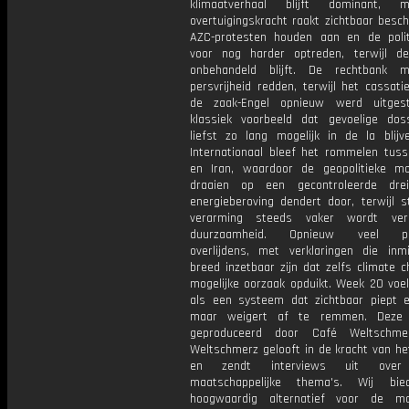
klimaatverhaal blijft dominant,
overtuigingskracht raakt zichtbaar besc
AZC-protesten houden aan en de polit
voor nog harder optreden, terwijl d
onbehandeld blijft. De rechtbank 
persvrijheid redden, terwijl het cassati
de zaak-Engel opnieuw werd uitgest
klassiek voorbeeld dat gevoelige dos
liefst zo lang mogelijk in de la blijve
Internationaal bleef het rommelen tus
en Iran, waardoor de geopolitieke mot
draaien op een gecontroleerde drei
energieberoving dendert door, terwijl s
verarming steeds vaker wordt ver
duurzaamheid. Opnieuw veel plo
overlijdens, met verklaringen die inm
breed inzetbaar zijn dat zelfs climate 
mogelijke oorzaak opduikt. Week 20 voel
als een systeem dat zichtbaar piept e
maar weigert af te remmen. Deze 
geproduceerd door Café Weltschme
Weltschmerz gelooft in de kracht van he
en zendt interviews uit over 
maatschappelijke thema's. Wij bi
hoogwaardig alternatief voor de ma