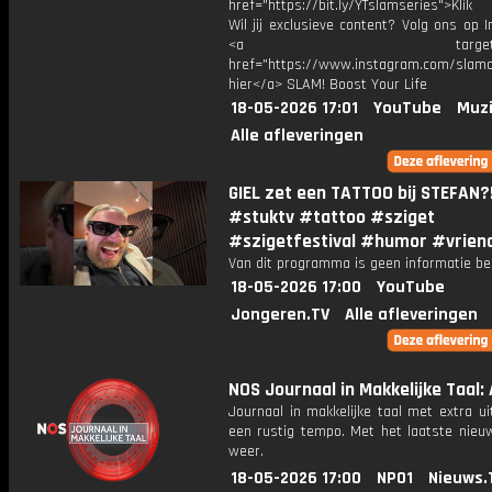
href="https://bit.ly/YTslamseries">Klik
Wil jij exclusieve content? Volg ons op 
<a target="_bl
href="https://www.instagram.com/slamoff
hier</a> SLAM! Boost Your Life
18-05-2026 17:01
YouTube
Muzi
Alle afleveringen
GIEL zet een TATTOO bij STEFAN?
#stuktv #tattoo #sziget
#szigetfestival #humor #vrien
Van dit programma is geen informatie be
18-05-2026 17:00
YouTube
Jongeren.TV
Alle afleveringen
NOS Journaal in Makkelijke Taal: 
Journaal in makkelijke taal met extra ui
een rustig tempo. Met het laatste nieu
weer.
18-05-2026 17:00
NPO1
Nieuws.