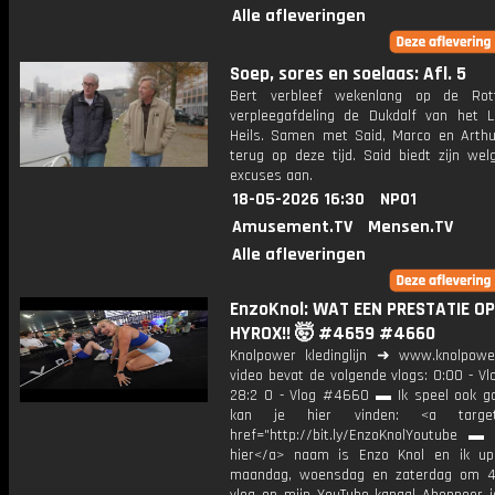
Alle afleveringen
Soep, sores en soelaas: Afl. 5
Bert verbleef wekenlang op de Rot
verpleegafdeling de Dukdalf van het 
Heils. Samen met Said, Marco en Arthur 
terug op deze tijd. Said biedt zijn we
excuses aan.
18-05-2026 16:30
NPO1
Amusement.TV
Mensen.TV
Alle afleveringen
EnzoKnol: WAT EEN PRESTATIE OP
HYROX!! 🤯 #4659 #4660
Knolpower kledinglijn ➜ www.knolpowe
video bevat de volgende vlogs: 0:00 - V
28:2 0 - Vlog #4660 ▬ Ik speel ook g
kan je hier vinden: <a target=
href="http://bit.ly/EnzoKnolYoutube ▬ M
hier</a> naam is Enzo Knol en ik up
maandag, woensdag en zaterdag om 4