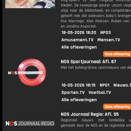
vlog-kijkers zo veel mogelijk enterta
bieden. De tweejarige peuter Jason vlogt
uitje naar de bibliotheek, en complotde
gelooft niet dat ooievaars baby's brengen
Ilse Warringa, Alex Klaasen, Ruben van
en Jandino Asporaat.
18-05-2026 18:20
NPO3
Amusement.TV
Mensen.TV
Alle afleveringen
NOS Sportjournaal: Afl. 87
Met het belangrijkste sportnieuws van de
18-05-2026 18:15
NPO1
Nieuws.
Sporten.TV
Voetbal.TV
Alle afleveringen
NOS Journaal Regio: Afl. 95
Regionaal nieuws met landelijke uit
gemaakt door de NOS en de regionale om