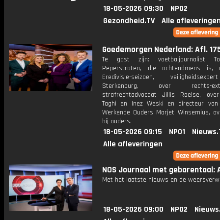
18-05-2026 09:30
NPO2
Gezondheid.TV
Alle afleveringe
Goedemorgen Nederland: Afl. 17
Te gast zijn: voetbaljournalist T
Peperstraten, die ochtendmens is, 
Eredivisie-seizoen, veiligheidsexp
Sterkenburg, over rechts-extr
strafrechtadvocaat Jillis Roelse, ove
Taghi en Inez Weski en directeur van 
Werkende Ouders Marjet Winsemius, ov
bij ouders.
18-05-2026 09:15
NPO1
Nieuws.
Alle afleveringen
NOS Journaal met gebarentaal: A
Met het laatste nieuws en de weersverw
18-05-2026 09:00
NPO2
Nieuws