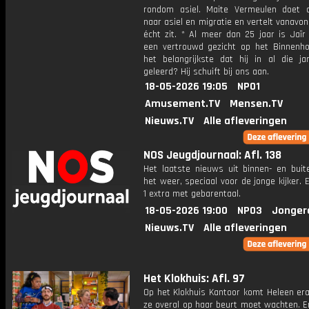
rondom asiel. Maite Vermeulen doet 
naar asiel en migratie en vertelt vanavo
écht zit. * Al meer dan 25 jaar is Jaïr
een vertrouwd gezicht op het Binnenho
het belangrijkste dat hij in al die ja
geleerd? Hij schuift bij ons aan.
18-05-2026 19:05
NPO1
Amusement.TV
Mensen.TV
Nieuws.TV
Alle afleveringen
NOS Jeugdjournaal: Afl. 138
Het laatste nieuws uit binnen- en buit
het weer, speciaal voor de jonge kijker.
1 extra met gebarentaal.
18-05-2026 19:00
NPO3
Jonger
Nieuws.TV
Alle afleveringen
Het Klokhuis: Afl. 97
Op het Klokhuis Kantoor komt Heleen era
ze overal op haar beurt moet wachten. E