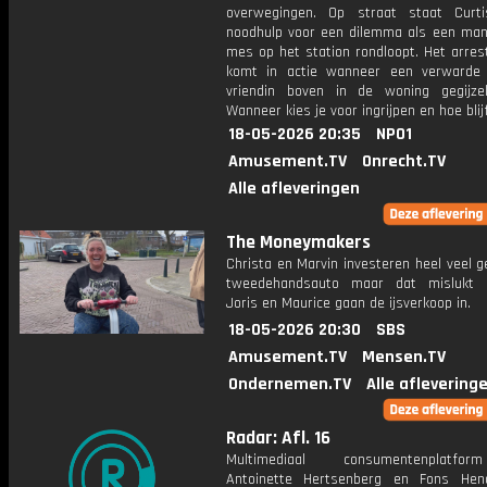
overwegingen. Op straat staat Curt
noodhulp voor een dilemma als een ma
mes op het station rondloopt. Het arres
komt in actie wanneer een verwarde
vriendin boven in de woning gegijze
Wanneer kies je voor ingrijpen en hoe blij
18-05-2026 20:35
NPO1
Amusement.TV
Onrecht.TV
Alle afleveringen
The Moneymakers
Christa en Marvin investeren heel veel g
tweedehandsauto maar dat mislukt c
Joris en Maurice gaan de ijsverkoop in.
18-05-2026 20:30
SBS
Amusement.TV
Mensen.TV
Ondernemen.TV
Alle aflevering
Radar: Afl. 16
Multimediaal consumentenplatf
Antoinette Hertsenberg en Fons Hen