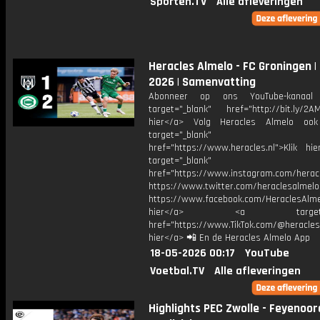
Sporten.TV
Alle afleveringen
Heracles Almelo - FC Groningen |
2026 | Samenvatting
Abonneer op ons YouTube-kanaal
target="_blank" href="http://bit.ly/2AM
hier</a> Volg Heracles Almelo oo
target="_blank"
href="https://www.heracles.nl">Klik hi
target="_blank"
href="https://www.instagram.com/herac
https://www.twitter.com/heraclesalmelo
https://www.facebook.com/HeraclesAlmel
hier</a> <a target="_
href="https://www.TikTok.com/@heracles
hier</a> 📲 En de Heracles Almelo App
18-05-2026 00:17
YouTube
Voetbal.TV
Alle afleveringen
Highlights PEC Zwolle - Feyenoord