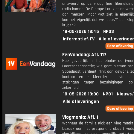
antwoord op de vraag hoe filemeldin
radio komen. De Plompe Lori ziet de wer
dan mensen. Maar wat ziet ie eigenlij
kan het eigenlijk dat we 'oeps?' een sl
krijgen?
18-05-2026 18:45
NPO3
Informatief.TV
Alle afleveringe
EenVandaag: Afl. 117
Hoe gevaarlijk is het ebolavirus (voo
Loontransparantie; wie gaat hiervan pro
Spoedpost verdient flink aan gewone zo
kantooruren * Meerderheid steunt m
stakingen tegen bezuinigingen op
zekerheid
18-05-2026 18:30
NPO1
Nieuws.
Alle afleveringen
Vlogmania: Afl. 1
Wanneer de familie Kick een vlog maakt
bezoek aan het pretpark, probeert vade