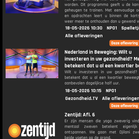
worden. Dit programma geeft u de ka
geheugen te trainen. Met eenvoudige o
en opdrachten leert u binnen de kort
weer meer te onthouden dan u gewend 
18-05-2026 10:30
NPO1
Spellet
Alle afleveringen
Nederland in Beweging: Wilt u
investeren in uw gezondheid? 
betekent dat u al een kwartier b
Wilt u investeren in uw gezondheid
betekent dat u al een kwartier beweeg
aanbevolen dagelijkse half uur.
18-05-2026 10:15
NPO1
Gezondheid.TV
Alle afleveringe
Zentijd: Afl. 6
Er zijn mensen die yoga zweverig vin
mentaal zweven betekent eigenlij
ontspannen. We gaan met Djilani zw
beide voeten op de grond.