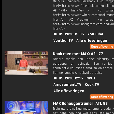
📲">Klik hier</a> Facebook | <a target
href="http://www.facebook.com/azalkma
📲">Klik hier</a> X | <a target=
href="http://www.twitter.com/azalkmaar
hier</a> AZ Vrouwen | <a target=
href="http://www.instagram.com/azalkma
hier</a>
18-05-2026 13:05
YouTube
Voetbal.TV
Alle afleveringen
Kook mee met MAX: Afl. 77
Sandra maakt een Thaise viscurry m
aardappel en spinazie. Een romige,
combinatie vol frisse smaken en zachte 
Een eenvoudig smaakvol gerecht.
18-05-2026 12:15
NPO1
Amusement.TV
Kook.TV
Alle afleveringen
MAX Geheugentrainer: Afl. 93
Train uw brein. Naarmate iemand ouder w
het geheugen nog wel eens iets mind