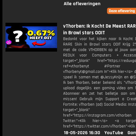
Alle afleveringen
vThorben: Ik Kocht De Meest RAR
in Brawl stars OOIT
Bedankt voor het kijken naar Ik Kocht
RARE Skin in Brawl stars OOIT Krijg 2
met de code VTHORBEN op al jouw aan
REDUX voor Computers + Accesoi
target="_blank" href="https://reduxga
ref=vthorbenyt #Partner Bu
vThorbenyt@gmail.com In">Klik hier</a> 
speel ik samen met @JessyKnijn en @Sa
Ik ben Thorben, beter bekend als "vThor
upload dagelijks een gaming video om 1
Abonneer en zet het belletje aan om
missen! Gebruik mijn Support a Crea
Fortnite: vThorben (ad) Social Media: Ins
target="_blank"
href="https://instagram.com/vthorben
Twitter:">Klik hier</a> <a target=
href="https://twitter.com/vThorben">Klik
18-05-2026 16:30
YouTube
Gam