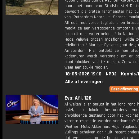
koopmanshuis aan de Rechter Rottekade 
huurt het pand van Stadsherstel Rot
bewaart als trotse rentmeester het ou
van Rotterdam-Noord. * Sharon maak
Alfredo met verse tagliatelle en broccol
maakt ze een verrassende smoothie ve
broccoli met watermeloen * In National
Hoge Veluwe grazen moeflons, wilde z
edelherten. * Marieke Eyskoot gaat de gr
Amsterdam. Hier ontdekt ze hoe afva
kademuren wordt verzameld om er ba
plantenbakken van te maken. Zo word
weer een stukje mooier.
18-05-2026 19:10
NPO2
Kennis.
Alle afleveringen
Eva: Afl. 126
Al weken is er onrust in het land rond 
asiel, en lokale bestuurders voe
onvoldoende gesteund door het kabinet
verdere escalatie worden voorkomen? 
Winther, Mats Akkerman, Hajar Yagkoubi
Vullings schuiven aan.* Uit recent onderz
dat we slecht op de hoogte zijn van 