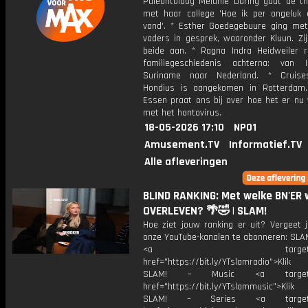
Paleontoloog Melanie During gaat de th
met haar college 'Hoe ik per ongeluk 
vond'. * Esther Goedegebuure ging me
vaders in gesprek, waaronder Kluun. Zij
beide aan. * Ragna Indra Heidweiler r
familiegeschiedenis achterna: van 
Suriname naar Nederland. * Cruise
Hondius is aangekomen in Rotterdam
Essen praat ons bij over hoe het er nu 
met het hantavirus.
18-05-2026 17:10
NPO1
Amusement.TV
Informatief.TV
Alle afleveringen
BLIND RANKING: Met welke BN'ER w
OVERLEVEN? 🌴🤣 | SLAM!
Hoe ziet jouw ranking er uit? Vergeet j
onze YouTube-kanalen te abonneren: SLAM
<a target="_bl
href="https://bit.ly/YTslamradio">Klik
SLAM! – Music <a target="_
href="https://bit.ly/YTslammusic">Klik
SLAM! – Series <a target="