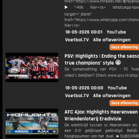
href="https://www.threads.net/@feyeno
▶️">Klik hier</a> WhatsApp-kan
target="_blank"
href="https://www.whatsapp.com/chann
hier</a>
18-05-2026 00:01
YouTube
Voetbal.TV
Alle afleveringen
PSV: Highlights | Ending the seas
true champions’ style 🤩
De samenvatting van PSV - FC Twe
video's bekijken? Check www.psv.nl/play!
18-05-2026 00:00
YouTube
Voetbal.TV
Alle afleveringen
AFC Ajax: Highlights Heerenveen -
Vriendenloterij Eredivisie
De wedstrijd tussen sc Heerenveen en A
een 0-0 gelijkspel geëindigd. Bekij
hoogtepunten van het duel. ►SUBSCRI