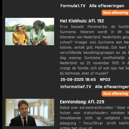
Formule1.TV
Alle afleveringen
Het Klokhuis: Afl. 192
Tirsa bezoekt Paramaribo, de hoofd
Suriname. Waarom wordt in dit la
kilometer van Nederland, Nederlands ges
school? Vroeger was Suriname een Ne
kolonie, vertelt gids Mahieda. Ook leert 
verschillende bevolkingsgroepen en de b
dag waarop Suriname onafhankelijk 
Nederland: op 25 november 1975. In 
vraagt de familie zich af wat opa het b
bij heimwee, eten of muziek?
25-09-2025 18:45
NPO3
Informatief.TV
Alle afleveringe
EenVandaag: Afl. 229
Debat over extreemrechtsrellen * Waar 
huizen voor statushouders vandaan 
Onvoldoende zicht op veiligheid ki
pleegzorg * Focusflitser straft telefo
achter het stuur af