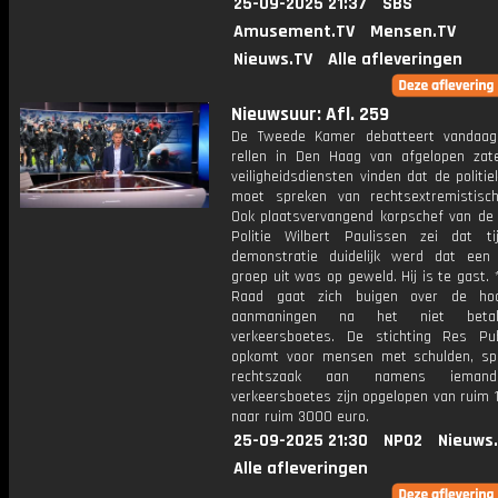
25-09-2025 21:37
SBS
Amusement.TV
Mensen.TV
Nieuws.TV
Alle afleveringen
Nieuwsuur: Afl. 259
De Tweede Kamer debatteert vandaag
rellen in Den Haag van afgelopen zat
veiligheidsdiensten vinden dat de politiek
moet spreken van rechtsextremistisc
Ook plaatsvervangend korpschef van de 
Politie Wilbert Paulissen zei dat t
demonstratie duidelijk werd dat een
groep uit was op geweld. Hij is te gast.
Raad gaat zich buigen over de ho
aanmaningen na het niet beta
verkeersboetes. De stichting Res Pub
opkomt voor mensen met schulden, s
rechtszaak aan namens ieman
verkeersboetes zijn opgelopen van ruim 
naar ruim 3000 euro.
25-09-2025 21:30
NPO2
Nieuws
Alle afleveringen