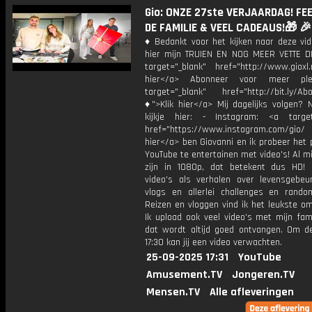
Gio: ONZE 27ste VERJAARDAG! FE
DE FAMILIE & VEEL CADEAUS!🎁 🎉
♦ Bedankt voor het kijken naar deze vid
hier mijn TRUIEN EN NOG MEER VETTE D
target="_blank" href="http://www.gioxl.
hier</a> Abonneer voor meer ple
target="_blank" href="http://bit.ly/Ab
♦">Klik hier</a> Mij dagelijks volgen?
kijkje hier: - Instagram: <a target
href="https://www.instagram.com/gio/
hier</a> ben Giovanni en ik probeer het 
YouTube te entertainen met video's! Al mi
zijn in 1080p, dat betekent dus HD! 
video's als verhalen over levensgebeur
vlogs en allerlei challenges en rando
Reizen en vloggen vind ik het leukste o
Ik upload ook veel video's met mijn fam
dat wordt altijd goed ontvangen. Om 
17:30 kan jij een video verwachten.
25-09-2025 17:31
YouTube
Amusement.TV
Jongeren.TV
Mensen.TV
Alle afleveringen