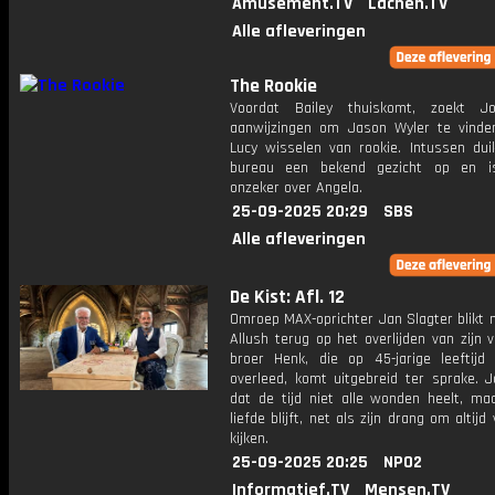
Amusement.TV
Lachen.TV
Alle afleveringen
The Rookie
Voordat Bailey thuiskomt, zoekt J
aanwijzingen om Jason Wyler te vinde
Lucy wisselen van rookie. Intussen dui
bureau een bekend gezicht op en i
onzeker over Angela.
25-09-2025 20:29
SBS
Alle afleveringen
De Kist: Afl. 12
Omroep MAX-oprichter Jan Slagter blikt 
Allush terug op het overlijden van zijn 
broer Henk, die op 45-jarige leeftijd
overleed, komt uitgebreid ter sprake. J
dat de tijd niet alle wonden heelt, ma
liefde blijft, net als zijn drang om altijd
kijken.
25-09-2025 20:25
NPO2
Informatief.TV
Mensen.TV