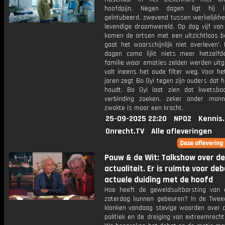
hoofdpijn. Negen dagen ligt hij 
geïntubeerd, zwevend tussen werkelijkhe
levendige droomwereld. Op dag vijf va
komen de artsen met een uitzichtloos ber
gaat het waarschijnlijk niet overleven'
dagen coma lijkt niets meer hetzelfd
familie waar emoties zelden werden uitg
valt ineens het oude filter weg. Voor he
jaren zegt Bo Gyi tegen zijn ouders dat h
houdt. Bo Gyi laat zien dat kwetsba
verbinding zoeken, zeker onder man
zwakte is maar een kracht.
25-09-2025 22:20
NPO2
Kennis
Onrecht.TV
Alle afleveringen
Pauw & de Wit: Talkshow over de
actualiteit. Er is ruimte voor de
actuele duiding met de hoofd
Hoe heeft de geweldsuitbarsting van 
zaterdag kunnen gebeuren? In de Twe
klonken vandaag stevige woorden over d
politiek en de dreiging van extreemrech