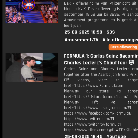
Bekijk aflevering 19 van Prijzenjacht uit
hier op KIJK. Deze aflevering is uitgezo
september, 18:58 uur bij SBS6. Prijzenja
Amusement programma en is geschikt 
leeftijden
25-09-2025 18:58
SBS
Amusement.TV
Alle afleveringe
FORMULA 1: Carlos Sainz Becomi
Charles Leclerc's Chauffeur 🤣
Carlos Sainz and Charles Leclerc d
together after the Azerbaijan Grand Prix
F1® videos, visit: <a target="
href="https://www.Formula1.com Vis
hier</a> our store: <a target=
href="https://f1store.formula1.com/ Fol
hier</a> F1®: <a target="_
href="https://www.instagram.com/F1
https://www.facebook.com/Formula1/
https://www.twitter.com/F1
https://www.twitch.tv/formula1
https://www.tiktok.com/@f1 #F1">Klik hi
25-09-2025 18:45
YouTube