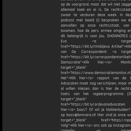
op de voorgrond, maar dat wil niet zegg
allemaal koek en ei is. De rechtsstaa
zwaar te verduren deze week. In de
podcast met beeld (!) bespreken we d
aanvallen op onze rechtsstaat, van
kwamen, hoe de pers ermee omging e
dit belangrijk is voor jou. SHOWNOTES U
Eva <a target="_b
href="https://bit.ly/timbijeva Artikel">Kli
van De Correspondent: <a target=
href="https://bit.ly/correspondentartikel
Democratie">Klik hier</a> Moni
target="_blank"
href="https://www.democratiemonitor.nl
Het">Klik hier</a> rapport van de 
Advocaten moet nog verschijnen, maar mo
al willen inlezen, dan is hier de rechts
toets van het regeerprogramma (2
target="_blank"
href="https://bit.ly/ordevanadvocaten 
hier</a> boos? Of wil je klokkenluiden?
op boos@bnnvara.nl! Hier vind je onze w
target="_blank" href="https://npo3
Volg">Klik hier</a> ons ook op Instagram,
Linkedin: <a target="_