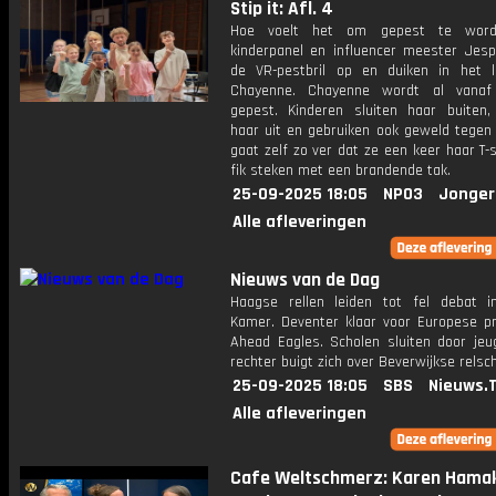
Stip it: Afl. 4
Hoe voelt het om gepest te wor
kinderpanel en influencer meester Jesp
de VR-pestbril op en duiken in het 
Chayenne. Chayenne wordt al vanaf
gepest. Kinderen sluiten haar buiten,
haar uit en gebruiken ook geweld tegen 
gaat zelf zo ver dat ze een keer haar T-s
fik steken met een brandende tak.
25-09-2025 18:05
NPO3
Jonger
Alle afleveringen
Nieuws van de Dag
Haagse rellen leiden tot fel debat 
Kamer. Deventer klaar voor Europese p
Ahead Eagles. Scholen sluiten door jeug
rechter buigt zich over Beverwijkse relsc
25-09-2025 18:05
SBS
Nieuws.
Alle afleveringen
Cafe Weltschmerz: Karen Hama