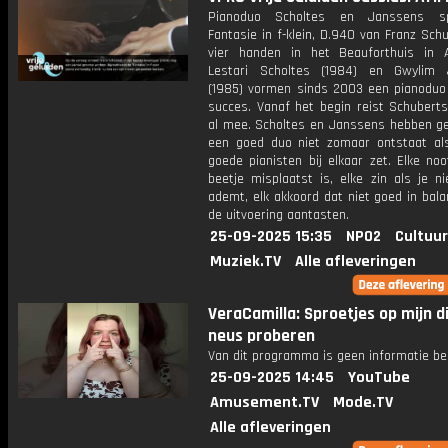
Pianoduo Scholtes en Janssens s
Fantasie in f-klein, D.940 van Franz Sch
vier handen in het Beauforthuis in Au
Lestari Scholtes (1984) en Gwylim 
(1985) vormen sinds 2003 een pianoduo
succes. Vanaf het begin reist Schuberts
al mee. Scholtes en Janssens hebben ge
een goed duo niet zomaar ontstaat al
goede pianisten bij elkaar zet. Elke no
beetje misplaatst is, elke zin als je n
ademt, elk akkoord dat niet goed in bala
de uitvoering aantasten.
25-09-2025 15:35
NPO2
Cultuur
Muziek.TV
Alle afleveringen
VeraCamilla: Sproetjes op mijn d
neus proberen
Van dit programma is geen informatie be
25-09-2025 14:45
YouTube
Amusement.TV
Mode.TV
Alle afleveringen