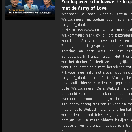
Zondag over schaduwwerk - In g
met de Army of Love
Waardeer je onze video's? Steun 
Weltschmerz, het podium voor het vrije 
target="_blank"
href="https://www.cafeweltschmerz.nl/
Welkom">Klik hier</a> bij dit bijzonder
vanuit de Army of Love met Karen 
Zondag. In dti gesprek deelt ze haa
ervaring en haar visie op het geb
Schaduwwerk Trance reizen Het tran
van het donker En deelt ze belangrijke 
vanuit de astrologie met betrekking tot
Kijk voor meer informatie over wat wij d
target="_blank" href="http://armyoflov
Deze">Klik hier</a> video is geproduc
Café Weltschmerz. Café Weltschmerz g
de kracht van het gesprek en zendt inte
over actuele maatschappelijke thema's. 
een hoogwaardig alternatief voor de m
media. Café Weltschmerz is onafhankelij
verbonden aan politieke, religieuze of c
partijen. Wil je meer video's bekijken
hoogte blijven via onze nieuwsbrief? Ga
<a target="_bl