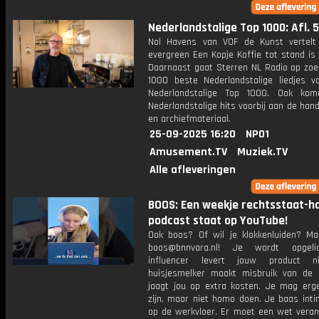
Nederlandstalige Top 1000: Afl. 5
Nol Havens van VOF de Kunst vertel
evergreen Een Kopje Koffie tot stand is
Daarnaast gaat Sterren NL Radio op zoe
1000 beste Nederlandstalige liedjes v
Nederlandstalige Top 1000. Ook kom
Nederlandstalige hits voorbij aan de hand
en archiefmateriaal.
25-09-2025 16:20
NPO1
Amusement.TV
Muziek.TV
Alle afleveringen
BOOS: Een weekje rechtsstaat-ha
podcast staat op YouTube!
Ook boos? Of wil je klokkenluiden? Ma
boos@bnnvara.nl! Je wordt opgeli
influencer levert jouw product n
huisjesmelker maakt misbruik van de
jaagt jou op extra kosten. Je mag er
zijn, maar niet homo doen. Je baas inti
op de werkvloer. Er moet een wet veran