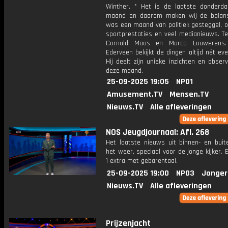
Winther. * Het is de laatste donderd
maand en daarom maken wij de balan
was een maand van politiek gesteggel, 
sportprestaties en veel medianieuws. Te
Cornald Maas en Marco Louwerens.
Ederveen bekijkt de dingen altijd nét ev
Hij deelt zijn unieke inzichten en obser
deze maand.
25-09-2025 19:05
NPO1
Amusement.TV
Mensen.TV
Nieuws.TV
Alle afleveringen
NOS Jeugdjournaal: Afl. 268
Het laatste nieuws uit binnen- en buit
het weer, speciaal voor de jonge kijker.
1 extra met gebarentaal.
25-09-2025 19:00
NPO3
Jonger
Nieuws.TV
Alle afleveringen
Prijzenjacht