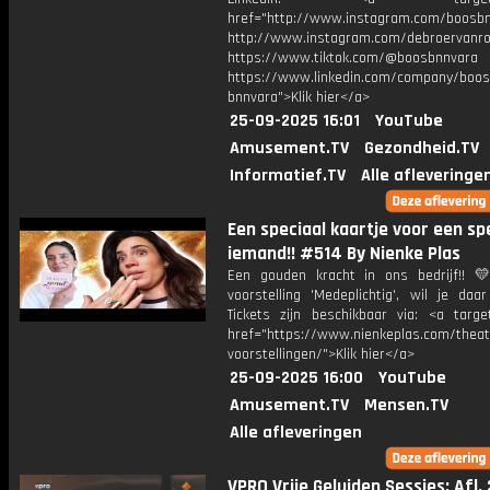
href="http://www.instagram.com/boosb
http://www.instagram.com/debroervanr
https://www.tiktok.com/@boosbnnvara
https://www.linkedin.com/company/boos
bnnvara">Klik hier</a>
25-09-2025 16:01
YouTube
Amusement.TV
Gezondheid.TV
Informatief.TV
Alle afleveringe
Een speciaal kaartje voor een sp
iemand!! #514 By Nienke Plas
Een gouden kracht in ons bedrijf!! 
voorstelling 'Medeplichtig', wil je daar
Tickets zijn beschikbaar via: <a target
href="https://www.nienkeplas.com/theat
voorstellingen/">Klik hier</a>
25-09-2025 16:00
YouTube
Amusement.TV
Mensen.TV
Alle afleveringen
VPRO Vrije Geluiden Sessies: Afl. 