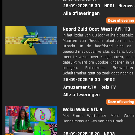
25-09-2025 18:30
NPO1
Nieuws
Alle afleveringen
Noord-Zuid-Oost-West: Afl. 113
In het kader van 80 jaar vrijheid bezoekt 
Maarten van Rossem plaatsen in de 
Utrecht. In de hoofdstad ging de b
gepaard met dodelijke slachtoffers. Ook
meer te weten over Kindjeshaven, een c
gebruikt werd om Joodse kinderen in vei
brengen. Buitenkans: Boswachte
Schuitemaker gaat op zoek gaat naar de 
25-09-2025 18:30
NPO2
Amusement.TV
Reis.TV
Alle afleveringen
Waku Waku: Afl. 9
Met Emma Wortelboer, Merel Westri
Dongelmans en Kes van den Broek.
25-09-2025 18:20
NPO3