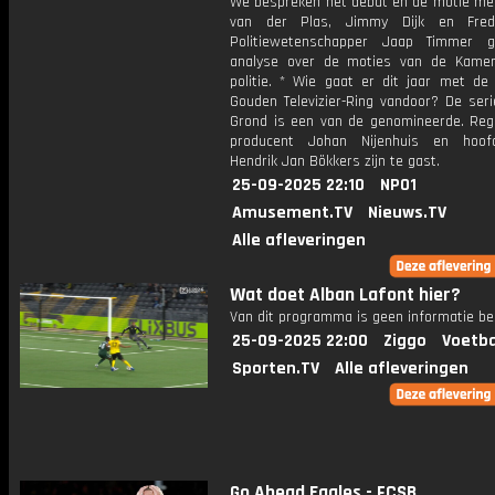
We bespreken het debat en de motie met
van der Plas, Jimmy Dijk en Fred
Politiewetenschapper Jaap Timmer g
analyse over de moties van de Kame
politie. * Wie gaat er dit jaar met de 
Gouden Televizier-Ring vandoor? De ser
Grond is een van de genomineerde. Reg
producent Johan Nijenhuis en hoofd
Hendrik Jan Bökkers zijn te gast.
25-09-2025 22:10
NPO1
Amusement.TV
Nieuws.TV
Alle afleveringen
Wat doet Alban Lafont hier?
Van dit programma is geen informatie be
25-09-2025 22:00
Ziggo
Voetba
Sporten.TV
Alle afleveringen
Go Ahead Eagles - FCSB