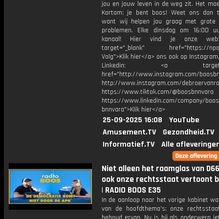
jou en jouw leven in de weg zit. Het mo
Kortom: je bent boos! Weet ons dan t
want wij helpen jou graag met grote 
problemen. Elke dinsdag om 16:00 u
kanaal! Hier vind je onze webs
target="_blank" href="https://npo3
Volg">Klik hier</a> ons ook op Instagram,
Linkedin: <a target="_
href="http://www.instagram.com/boosb
http://www.instagram.com/debroervanr
https://www.tiktok.com/@boosbnnvara
https://www.linkedin.com/company/boos
bnnvara">Klik hier</a>
25-09-2025 16:08
YouTube
Amusement.TV
Gezondheid.TV
Informatief.TV
Alle afleveringe
Niet alleen het raamglas van D6
ook onze rechtsstaat vertoont 
| RADIO BOOS E35
In de aanloop naar het vorige kabinet w
van de hoofdthema’s: onze rechtsstaa
behoud ervan. Nu is hij als onderwerp i