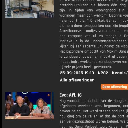
In Olst woont Lisanne in een van de neg
prefabhuurhuizen die binnen één dag 
zijn. In tijden van woningnood zijn 
woningen meer dan welkom. Lisanne voel
helemaal thuis. * Chef-kok Geneal maak
die hem doen terugdenken aan zijn jeugd
Amerikaanse broodjes van maismeel vul
een compote van ui en mango. * Bo
Marieke is in de Oostvaardersplassen
kijken bij een recente uitvinding: de vis
Het bijzondere ambacht van Maxim Ganze
is zandbeeldhouwer en maakt al decenn
meest indrukwekkende zandbouwwerke
hij vele prijzen heeft gewonnen.
25-09-2025 19:10
NPO2
Kennis.
Alle afleveringen
Eva: Afl. 16
Nog voordat het debat over de Haagse r
afgelopen weekend was begonnen, on
alweer heisa. Het werd steeds onduidelij
nou ging om de rellen, of dat de partij
een verkiezingsdebat waren beland. We 
het met Gerdi Verbeet, Jort Kelder en 