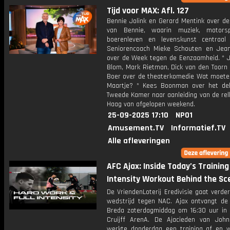
Tijd voor MAX: Afl. 127
Bennie Jolink en Gerard Mentink over de
van Bennie, waarin muziek, motorsp
boerenleven en levenskunst centraal
Seniorencoach Mieke Schouten en Jea
over de Week tegen de Eenzaamheid. * J
Blom, Mark Rietman, Dick van den Toorn 
Boer over de theaterkomedie Wat moet
Maartje? * Kees Boonman over het de
Tweede Kamer naar aanleiding van de rel
Haag van afgelopen weekend.
25-09-2025 17:10
NPO1
Amusement.TV
Informatief.TV
Alle afleveringen
AFC Ajax: Inside Today’s Training 
Intensity Workout Behind the Sce
De VriendenLoterij Eredivisie gaat verd
wedstrijd tegen NAC. Ajax ontvangt de 
Breda zaterdagmiddag om 16:30 uur in
Cruijff ArenA. De Ajacieden van John
werkte donderdag een training af en 