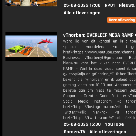
25-09-2025 17:00
NPO1
Nieuws.
Alle afleveringen
vThorben: OVERLEEF MEGA RAMP =
Word lid van dit kanaal en krijg to
speciale voordelen: <a target=
href="https://www.youtube.com/channel
Business: vThorbenyt@gmail.com Beda
hier</a> voor het kijken naar OVER
RAMP = Win! In deze video speel ik 
@JessyKnijn en @Santino_YT! Ik ben Thor
bekend als "vThorben" en ik upload dage
gaming video om 16:30 uur. Abonneer e
belletje aan om niets te missen! Geb
Support a Creator Code! Fortnite: vTho
Social Media: Instagram: <a target
href="https://instagram.com/vthorben
Twitter:">Klik hier</a> <a target=
href="https://twitter.com/vThorben">Klik
25-09-2025 16:30
YouTube
Gamen.TV
Alle afleveringen