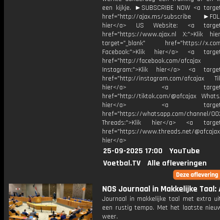
een kijkje. ►SUBSCRIBE NOW <a target
href="http://ajax.ms/subscribe ►FOL
hier</a> US Website: <a target=
href="https://www.ajax.nl X:">Klik hi
target="_blank" href="https://x.co
Facebook:">Klik hier</a> <a target
href="http://facebook.com/afcajax
Instagram:">Klik hier</a> <a target
href="http://instagram.com/afcajax TikT
hier</a> <a target="_
href="http://tiktok.com/@afcajax WhatsA
hier</a> <a target="_
href="https://whatsapp.com/channel/
Threads:">Klik hier</a> <a target=
href="https://www.threads.net/@afcajax
hier</a>
25-09-2025 17:00
YouTube
Voetbal.TV
Alle afleveringen
NOS Journaal in Makkelijke Taal: 
Journaal in makkelijke taal met extra ui
een rustig tempo. Met het laatste nieu
weer.