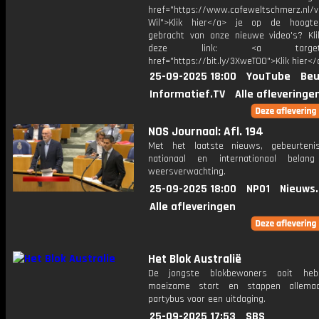
href="https://www.cafeweltschmerz.nl/v
Wil">Klik hier</a> je op de hoogt
gebracht van onze nieuwe video's? Kl
deze link: <a target="_
href="https://bit.ly/3XweTO0">Klik hier</
25-09-2025 18:00
YouTube
Beu
Informatief.TV
Alle afleveringe
NOS Journaal: Afl. 194
Met het laatste nieuws, gebeurteni
nationaal en internationaal bela
weersverwachting.
25-09-2025 18:00
NPO1
Nieuws
Alle afleveringen
Het Blok Australië
De jongste blokbewoners ooit he
moeizame start en stappen allema
partybus voor een uitdaging.
25-09-2025 17:53
SBS