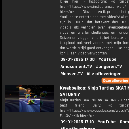
kijkje hier: - Instagram: <a target
href="https://www.instagram.com/gio/
hier</a> ben Giovanni en ik probeer het 
YouTube te entertainen met video's! Al mi
zijn in 1080p, dat betekent dus HD! 
video's als verhalen over levensgebeur
vlogs en allerlei challenges en rando
Reizen en vloggen vind ik het leukste o
Ik upload ook veel video's met mijn fam
dat wordt altijd goed ontvangen. Elke da
kan jij een video verwachten.
09-01-2025 17:30
YouTube
Amusement.TV
Jongeren.TV
Mensen.TV
Alle afleveringen
Kwebbelkop: Ninja Turtles SKATI
SATURN!?
Ninja Turtles SKATING on SATURN!? Che
best friend: Jelly: <a target=
href="https://www.youtube.com/watch?v
FoIt3s">Klik hier</a>
09-01-2025 17:10
YouTube
Gam