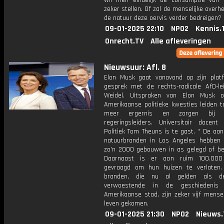
wil men eindelijk de consumptie van 
zeker stellen. Of zal de menselijke overh
de natuur deze oervis verder bedreigen?
09-01-2025 22:10
NPO2
Kennis.
Onrecht.TV
Alle afleveringen
Nieuwsuur: Afl. 8
Elon Musk gaat vanavond op zijn plat
gesprek met de rechts-radicale AfD-lei
Weidel. Uitspraken van Elon Musk o
Amerikaanse politieke kwesties leiden t
meer ergernis en zorgen bij E
regeringsleiders. Universitair docent
Politiek Tom Theuns is te gast. * De aa
natuurbranden in Los Angeles hebben 
zo'n 2000 gebouwen in as gelegd of be
Daarnaast is er aan ruim 100.00
gevraagd om hun huizen te verlaten
branden, die nu al gelden als 
verwoestende in de geschiedeni
Amerikaanse stad, zijn zeker vijf mens
leven gekomen.
09-01-2025 21:30
NPO2
Nieuws.