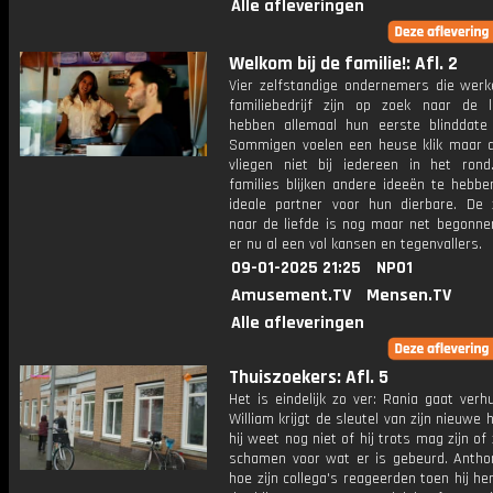
Alle afleveringen
Welkom bij de familie!: Afl. 2
Vier zelfstandige ondernemers die werk
familiebedrijf zijn op zoek naar de l
hebben allemaal hun eerste blinddate
Sommigen voelen een heuse klik maar 
vliegen niet bij iedereen in het ron
families blijken andere ideeën te hebbe
ideale partner voor hun dierbare. De 
naar de liefde is nog maar net begonne
er nu al een vol kansen en tegenvallers.
09-01-2025 21:25
NPO1
Amusement.TV
Mensen.TV
Alle afleveringen
Thuiszoekers: Afl. 5
Het is eindelijk zo ver: Rania gaat verh
William krijgt de sleutel van zijn nieuwe 
hij weet nog niet of hij trots mag zijn of
schamen voor wat er is gebeurd. Anthon
hoe zijn collega's reageerden toen hij he