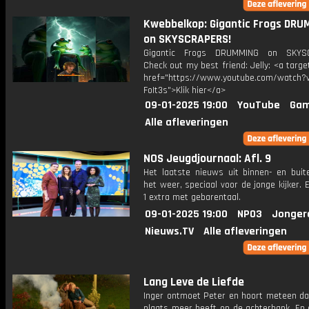
Kwebbelkop: Gigantic Frogs DRU
on SKYSCRAPERS!
Gigantic Frogs DRUMMING on SKYS
Check out my best friend: Jelly: <a targe
href="https://www.youtube.com/watch?v
FoIt3s">Klik hier</a>
09-01-2025 19:00
YouTube
Gam
Alle afleveringen
NOS Jeugdjournaal: Afl. 9
Het laatste nieuws uit binnen- en buit
het weer, speciaal voor de jonge kijker.
1 extra met gebarentaal.
09-01-2025 19:00
NPO3
Jonger
Nieuws.TV
Alle afleveringen
Lang Leve de Liefde
Inger ontmoet Peter en hoort meteen dat
plaats meer heeft op de achterbank. En 