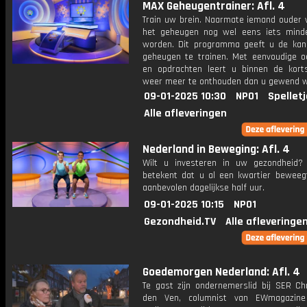
MAX Geheugentrainer: Afl. 4
Train uw brein. Naarmate iemand ouder w
het geheugen nog wel eens iets mind
worden. Dit programma geeft u de ka
geheugen te trainen. Met eenvoudige o
en opdrachten leert u binnen de kort
weer meer te onthouden dan u gewend 
09-01-2025 10:30
NPO1
Spellet
Alle afleveringen
Nederland in Beweging: Afl. 4
Wilt u investeren in uw gezondheid
betekent dat u al een kwartier beweeg
aanbevolen dagelijkse half uur.
09-01-2025 10:15
NPO1
Gezondheid.TV
Alle afleveringe
Goedemorgen Nederland: Afl. 4
Te gast zijn ondernemerslid bij SER Chr
den Ven, columnist van EWmagazine