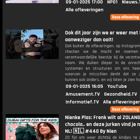
09-01-2025 17:00
NPO1
Nieuws.
Alle afleveringen
Ook dit jaar zijn we er weer met
aanweziger dan ooit!
Ook buiten de afleveringen, op Instagram
checken we de macht en noemen
verantwoordelijke beestje bij de verantw
naam. We duiken dieper in de onrech
systemen en structuren om ons heen
waarvan je misschien denkt dat ze 
kunnen ook anders, en wij laten je zien hoe
09-01-2025 16:05
YouTube
Amusement.TV
Gezondheid.TV
Informatief.TV
Alle afleveringe
Nienke Plas: Frenk wilt al ZOLAN
chocola.. en deze jurken vind je n
NL! 🇳🇱 #440 By Nien
ZO fijn om weer dichtbij de kindjes te 