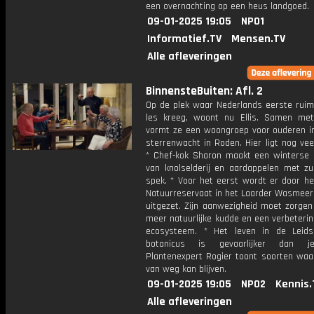
een overnachting op een heus landgoed.
09-01-2025 19:05
NPO1
Informatief.TV
Mensen.TV
Alle afleveringen
BinnensteBuiten: Afl. 2
Op de plek waar Nederlands eerste ruimt
les kreeg, woont nu Ellis. Samen me
vormt ze een woongroep voor ouderen i
sterrenwacht in Roden. Hier ligt nog veel
* Chef-kok Sharon maakt een winterse
van knolselderij en aardappelen met zu
spek. * Voor het eerst wordt er door he
Natuurreservaat in het Laarder Wasmeer 
uitgezet. Zijn aanwezigheid moet zorgen
meer natuurlijke kudde en een verbeteri
ecosysteem. * Het leven in de Leid
botanicus is gevaarlijker dan j
Plantenexpert Rogier toont soorten waar
van weg kan blijven.
09-01-2025 19:05
NPO2
Kennis.
Alle afleveringen