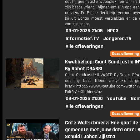
dat hij geen vaste woonplek heeft. Imre l
zijn beste vriend Thijmen om zijn opa een
ontzien. En Blaise deelt zijn verhaal o
hij uit Congo moest vertrekken en de 
van zijn tante.
09-01-2025 21:05
NPO3
Informatief.TV
Jongeren.TV
Alle afleveringen
Kwebbelkop: Giant Sandcastle I
By Robot CRABS!
Giant Sandcastle INVADED By Robot CRA
out my best friend: Jelly: <a target
href="https://www.youtube.com/watch?v
FoIt3s">Klik hier</a>
09-01-2025 21:00
YouTube
Gam
Alle afleveringen
Cafe Weltschmerz: Hoe gaat de
gemeente met jouw data om? | S
Schuld | Johan Zijlstra