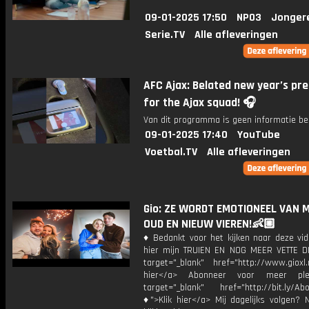
09-01-2025 17:50
NPO3
Jonger
Serie.TV
Alle afleveringen
AFC Ajax: Belated new year’s pr
for the Ajax squad! 🎧
Van dit programma is geen informatie be
09-01-2025 17:40
YouTube
Voetbal.TV
Alle afleveringen
Gio: ZE WORDT EMOTIONEEL VAN 
OUD EN NIEUW VIEREN!👶🏼
♦ Bedankt voor het kijken naar deze vid
hier mijn TRUIEN EN NOG MEER VETTE D
target="_blank" href="http://www.gioxl.
hier</a> Abonneer voor meer ple
target="_blank" href="http://bit.ly/Ab
♦">Klik hier</a> Mij dagelijks volgen?