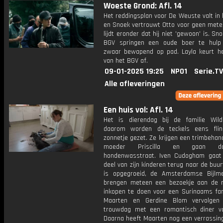
Woeste Grond: Afl. 14
Het reddingsplan voor De Weuste valt in
en Snoek vertrouwt Otto voor geen meter
lijdt eronder dat hij niet 'gewoon' is. Sn
BGV springen een oude boer te hulp
zwaar bewapend op pad. Layla keurt h
van het BGV af.
09-01-2025 19:25
NPO1
Serie.TV
Alle afleveringen
Een huis vol: Afl. 14
Het is dierendag bij de familie Wi
daarom worden de teckels eens flin
zonnetje gezet. Ze krijgen een trimbehan
moeder Priscilla en gaan d
hondenwasstraat. Iven Cudogham gaa
deel van zijn kinderen terug naar de buur
is opgegroeid, de Amsterdamse Bijlm
brengen meteen een bezoekje aan de
inkopen te doen voor een Surinaams fami
Maarten en Gerdine Blom vervolgen
trouwdag met een romantisch diner v
Daarna heeft Maarten nog een verrassing