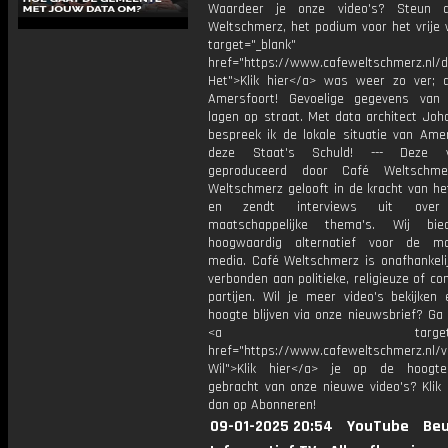
Waardeer je onze video's? Steun 
Weltschmerz, het podium voor het vrije 
target="_blank"
href="https://www.cafeweltschmerz.nl/
Het">Klik hier</a> was weer zo ver; d
Amersfoort! Gevoelige gegevens van
lagen op straat. Met data architect Joha
bespreek ik de lokale situatie van Amer
deze Staat's Schuld! --- Deze 
geproduceerd door Café Weltschme
Weltschmerz gelooft in de kracht van he
en zendt interviews uit over 
maatschappelijke thema's. Wij bi
hoogwaardig alternatief voor de ma
media. Café Weltschmerz is onafhankelij
verbonden aan politieke, religieuze of c
partijen. Wil je meer video's bekijken
hoogte blijven via onze nieuwsbrief? Ga
<a target="_bl
href="https://www.cafeweltschmerz.nl/v
Wil">Klik hier</a> je op de hoogt
gebracht van onze nieuwe video's? Klik 
dan op Abonneren!
09-01-2025 20:54
YouTube
Beu