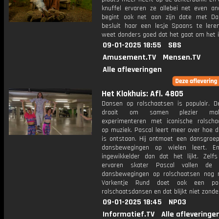
knuffel ervaren ze allebei net even an
begint ook net aan zijn date met Dani
besluit haar een lesje Spaans te lere
weet donders goed dat het gaat om het in
09-01-2025 18:55
SBS
Amusement.TV
Mensen.TV
Alle afleveringen
Het Klokhuis: Afl. 4805
Dansen op rolschaatsen is populair. D
draait om samen plezier ma
experimenteren met iconische rolsch
op muziek. Pascal leert meer over hoe d
is ontstaan. Hij ontmoet een dansgroe
dansbewegingen op wielen leert. E
ingewikkelder dan dat het lijkt. Zelf
ervaren skater Pascal vallen de v
dansbewegingen op rolschaatsen nog 
Varkentje Rund doet ook een po
rolschaatsdansen en dat blijkt niet zonder
09-01-2025 18:45
NPO3
Informatief.TV
Alle afleveringe