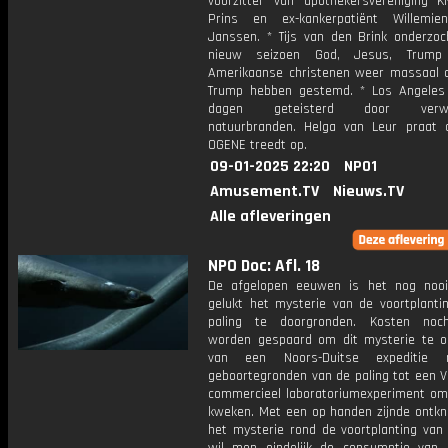
voorzitter van apothekersvereniging 
Prins en ex-kankerpatiënt Willemie
Janssen. * Tijs van den Brink onderzoc
nieuw seizoen God, Jesus, Trum
Amerikaanse christenen weer massaal 
Trump hebben gestemd. * Los Angeles
dagen geteisterd door verwo
natuurbranden. Helga van Leur praat o
OGENE treedt op.
09-01-2025 22:20
NPO1
Amusement.TV
Nieuws.TV
Alle afleveringen
NPO Doc: Afl. 18
De afgelopen eeuwen is het nog noo
gelukt het mysterie van de voortplanti
paling te doorgronden. Kosten noc
worden gespaard om dit mysterie te on
van een Noors-Duitse expeditie
geboortegronden van de paling tot een 
commercieel laboratoriumexperiment om 
kweken. Met een op handen zijnde ontkn
het mysterie rond de voortplanting van 