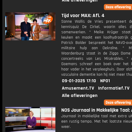
Alle afleveringen
Tijd voor MAX: Afl. 4
Sanne Wallis de Vries presenteert 
kennisquiz De Cirkel, waarin alles 
samenwerken. * Meike Krüger staat
keuken en maakt een koolhydraatrijk g
Patrick Bolder bespreekt het NAVO-ove
militaire hulp aan Oekraïne. * M
Waardenburg staat in de Ziggo Dome
concertreeks van Les Misérables. * 
Goemans schreef een boek over het 
haar vader in het verpleeghuis. Door al
vasculaire dementie kon hij niet meer th
09-01-2025 17:10
NPO1
Amusement.TV
Informatief.TV
Alle afleveringen
NOS Journaal in Makkelijke Taal: 
Journaal in makkelijke taal met extra ui
een rustig tempo. Met het laatste nieu
weer.