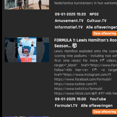
Nederlandse kunstenaars in hun werkomg
09-01-2025 15:20
NPO2
Amusement.TV
Cultuur.TV
Informatief.TV
Alle afleveringe
FORMULA 1: Lewis Hamilton’s Roo
Season… 🤯
Lewis Hamilton exploded onto the scene
scoring nine podiums - including two win
first nine races! For more F1® videos,
target="_blank" href="https://www.For
Follow">Klik hier</a> F1®: <a target
href="https://www.instagram.com/F1
https://www.facebook.com/Formula1/
https://www.twitter.com/F1
https://www.twitch.tv/formula1
https://www.tiktok.com/@f1 #F1">Klik hi
09-01-2025 15:00
YouTube
Formule1.TV
Alle afleveringen