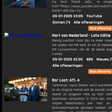
my best friend: Jelly: <a target=
href="https://www.youtube.com/watch?v
FoIt3s">Klik hier</a>
09-01-2025 23:05
YouTube
Gamen.TV
Alle afleveringen
Hart van Nederland - Late Editie
Weinig overlast maar des te meer snee
het zuiden van het land. En als je meedo
WK IJszwemmen, zijn dit de ideale da
trainen.
09-01-2025 22:30
SBS
Nieuws.
Alle afleveringen
Bar Laat: Afl. 4
'Zeilmeisje' Laura Dekker werd wereldni
ze als jongste meisje ooit de wereld rond
neemt ze jongeren mee op haar zeilt
Apotheken verkochten in 2024 aan min
miljoen Nederlanders een 'nee', en
levensbedreigende gevolgen hebben. W