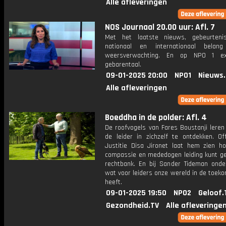
Alle afleveringen
NOS Journaal 20.00 uur: Afl. 7
Met het laatste nieuws, gebeurteni
nationaal en internationaal bela
weersverwachting. En op NPO 1 e
gebarentaal.
09-01-2025 20:00
NPO1
Nieuws
Alle afleveringen
Boeddha in de polder: Afl. 4
De roofvogels van Fares Boustanji leren
de leider in zichzelf te ontdekken. Off
Justitie Disa Jironet laat hem zien h
compassie en mededogen leiding kunt ge
rechtbank. En bij Sander Tideman onder
wat voor leiders onze wereld in de toek
heeft.
09-01-2025 19:50
NPO2
Geloof.
Gezondheid.TV
Alle afleveringe