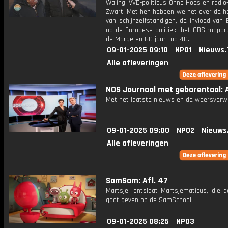
Waling, VVD-politicus Onno Hoes en radio-
Zwart. Met hen hebben we het over de h
van schijnzelfstandigen, de invloed van
op de Europese politiek, het CBS-rappor
de Marge en 60 jaar Top 40.
09-01-2025 09:10
NPO1
Nieuws.
Alle afleveringen
NOS Journaal met gebarentaal: A
Met het laatste nieuws en de weersverw
09-01-2025 09:00
NPO2
Nieuws
Alle afleveringen
SamSam: Afl. 47
Martsjel ontslaat Martsjematicus, die d
gaat geven op de SamSchool.
09-01-2025 08:25
NPO3