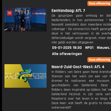
EenVandaag: Afl. 7
De gasprijzen gaan omhoog en da
Nederlanders in hun portemonnee * N
bewaakt zeekabels door meerdere incid
sabotage * De coronacrisis heeft gezorg
deuk in het vertrouwen in de overh
defensiebudget wordt vergroot, maar dat
niet gelijk worden uitgegeven
09-01-2025 18:30
NPO1
Nieuws.
Alle afleveringen
Noord-Zuid-Oost-West: Afl. 4
In Ridders van Gelre gaan René Arends
Steman aan het werk om een van h
dromen te realiseren: een museum
geschiedenis van Gelderland. Deze 
Ridders doen inspiratie op tijdens het V
Gelderland Festival. In zijn serie vert
Raaphorst over het leven in en langs h
Deze keer: wat heeft de grutto te mak
waterwereld?