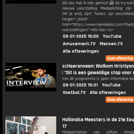
die kou heb ik niet gemist! 🥶 De try-out
nieuwe voorstelling 'Medeplichtig' zijn
Wil je erbij zijn? Tickets zijn beschikba
target="_blank"
href="https://www.nienkeplas.com/theat
voorstellingen/">Klik hier</a>
09-01-2025 16:00
YouTube
Amusement.TV
Mensen.TV
Alle afleveringen
scHeerenveen: Wolkom Hristiyan
| "Dit is een geweldige stap voor 
Van dit programma is geen informatie be
09-01-2025 15:31
YouTube
Voetbal.TV
Alle afleveringen
Hollandse Meesters in de 21e Eeu
17
Filmportretten van vijftien min