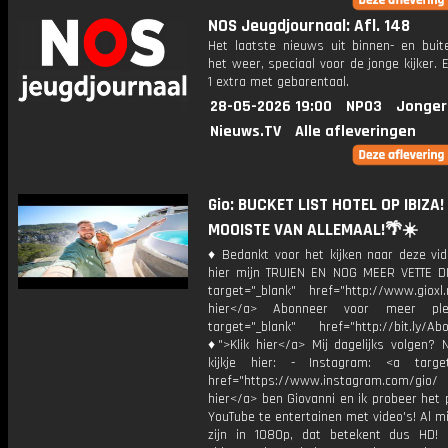
NOS Jeugdjournaal: Afl. 148
Het laatste nieuws uit binnen- en buit
het weer, speciaal voor de jonge kijker.
1 extra met gebarentaal.
28-05-2026 19:00
NPO3
Jonger
Nieuws.TV
Alle afleveringen
Gio: BUCKET LIST HOTEL OP IBIZA!
MOOISTE VAN ALLEMAAL!🌴☀️
♦ Bedankt voor het kijken naar deze vid
hier mijn TRUIEN EN NOG MEER VETTE D
target="_blank" href="http://www.gioxl.
hier</a> Abonneer voor meer ple
target="_blank" href="http://bit.ly/Ab
♦">Klik hier</a> Mij dagelijks volgen?
kijkje hier: - Instagram: <a target
href="https://www.instagram.com/gio/
hier</a> ben Giovanni en ik probeer het 
YouTube te entertainen met video's! Al mi
zijn in 1080p, dat betekent dus HD! 