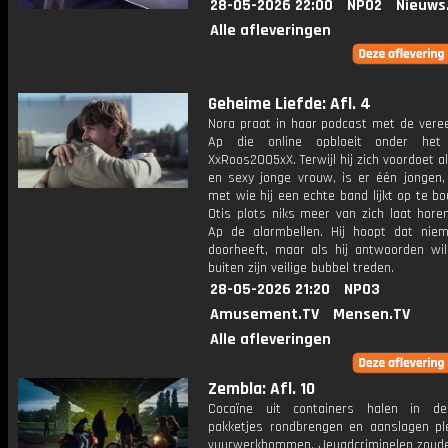
28-05-2026 22:00
NPO2
Nieuws
Alle afleveringen
Geheime Liefde: Afl. 4
Nora praat in haar podcast met de ver
Ap die online opbloeit onder het 
XxRoos2005xX. Terwijl hij zich voordoet a
en sexy jonge vrouw, is er één jongen, 
met wie hij een echte band lijkt op te b
Otis plots niks meer van zich laat hore
Ap de alarmbellen. Hij hoopt dat ni
doorheeft, maar als hij antwoorden wil
buiten zijn veilige bubbel treden.
28-05-2026 21:20
NPO3
Amusement.TV
Mensen.TV
Alle afleveringen
Zembla: Afl. 10
Cocaïne uit containers halen in de
pakketjes rondbrengen en aanslagen p
vuurwerkbommen. Jeugdcriminelen zoud