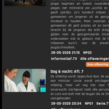
jonger beginnen en steeds zwaardere
plegen. Het ministerie van Justitie en 
geeft jaarlijks zo'n honderd miljoen
gemeenten om jongeren uit de georg
misdaad te houden. Maar waaraan 
gemeenten dit geld precies uit en kom
terecht bij de jongeren die echt drei
glijden naar de georganiseerde mis
onderzoeken wat er gebeurt met de 
miljoenen euro's voor de preve
jeugdcriminaliteit.
28-05-2026 21:15
NPO2
Informatief.TV
Alle afleveringe
Dag & nacht: Afl. 7
De afdeling wordt opgeschud door de o
een minister. Linsie wordt ontslag
afdeling, maar wil nog niet naar h
onverwacht sterfgeval raakt alle person
en Lara worstelt met de leugen die ze Sh
voorgehouden.
28-05-2026 20:34
NPO1
Serie.T