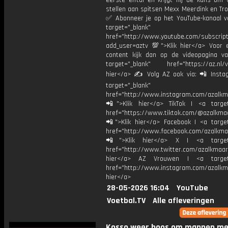
eerste elftal en krijgt hij de kans om 
stellen aan spitsen Mexx Meerdink en Tro
✅ Abonneer je op het YouTube-kanaal v
target="_blank"
href="http://www.youtube.com/subscript
add_user=aztv 💯">Klik hier</a> Voor e
content kijk dan op de videopagina v
target="_blank" href="https://az.nl/vi
hier</a> ✍ Volg AZ ook via: 📲 Insta
target="_blank"
href="http://www.instagram.com/azalkm
📲">Klik hier</a> TikTok | <a target
href="https://www.tiktok.com/@azalkma
📲">Klik hier</a> Facebook | <a target
href="http://www.facebook.com/azalkma
📲">Klik hier</a> X | <a target=
href="http://www.twitter.com/azalkmaar
hier</a> AZ Vrouwen | <a target=
href="http://www.instagram.com/azalkma
hier</a>
28-05-2026 16:04
YouTube
Voetbal.TV
Alle afleveringen
Kosso weer boos om mannen me