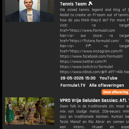
Tennis Team 🎾
We asked tennis legend and King of 
Nadal to create an F1 team out of tennis 
how do you think they'd do? For more F1
visit: <a target="_b
href="https://www.Formula1.com Vis
hier</a> our store: <a target=
href="https://f1store.formula1.com/ Fol
hier</a> F1®: <a target="_
href="https://www.instagram.com/F1
https://www.facebook.com/Formula1/
https://www.twitter.com/F1
https://www.twitch.tv/formula1
https://www.tiktok.com/@f1 #F1">Klik hi
28-05-2026 15:30
YouTube
Formule1.TV
Alle afleveringen
VPRO Vrije Geluiden Sessies: Afl. 
Geen folk in de traditionele zin, maar 
mix van sludge metal, 20e-eeuws min
jazz en traditionele klanken. Kuntari b
Tesla Manaf en Rio Abror en samen 
een intens, ritueel en experi