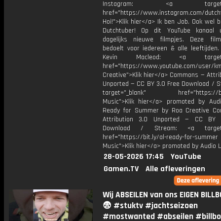
Instagram: <a target="_
href="https://www.instagram.com/dutch
Hoi!">Klik hier</a> Ik ben Job. Ook wel 
Dutchtuber! Op dit YouTube kanaal 
dagelijks nieuwe filmpjes. Deze film
bedoelt voor iedereen & alle leeftijden
Kevin Macleod: <a target="
href="https://www.youtube.com/user/k
Creative">Klik hier</a> Commons — Attri
Unported — CC BY 3.0 Free Download / S
target="_blank" href="https://bit.
Music">Klik hier</a> promoted by Audi
Ready for Summer by Roa Creative C
Attribution 3.0 Unported — CC BY 
Download / Stream: <a target="
href="https://bit.ly/al-ready-for-summer
Music">Klik hier</a> promoted by Audio L
28-05-2026 17:45
YouTube
Gamen.TV
Alle afleveringen
Wij ABSEILEN van ons EIGEN BILL
😨 #stuktv #jachtseizoen
#mostwanted #abseilen #billb