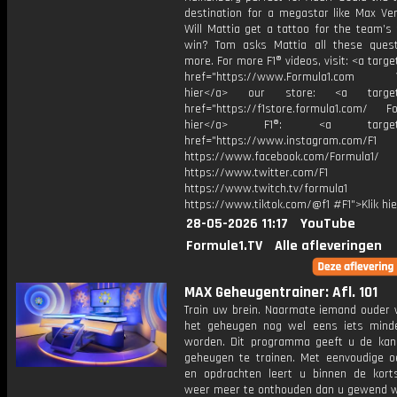
destination for a megastar like Max Ve
Will Mattia get a tattoo for the team’s 
win? Tom asks Mattia all these ques
more. For more F1® videos, visit: <a targe
href="https://www.Formula1.com Vis
hier</a> our store: <a target=
href="https://f1store.formula1.com/ Fol
hier</a> F1®: <a target="_
href="https://www.instagram.com/F1
https://www.facebook.com/Formula1/
https://www.twitter.com/F1
https://www.twitch.tv/formula1
https://www.tiktok.com/@f1 #F1">Klik hi
28-05-2026 11:17
YouTube
Formule1.TV
Alle afleveringen
MAX Geheugentrainer: Afl. 101
Train uw brein. Naarmate iemand ouder w
het geheugen nog wel eens iets mind
worden. Dit programma geeft u de ka
geheugen te trainen. Met eenvoudige o
en opdrachten leert u binnen de kort
weer meer te onthouden dan u gewend 