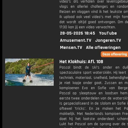
video's als verhalen over levensgebeur
vlogs en allerlei challenges en rando
Reizen en vloggen vind ik het leukste o
Ik upload ook veel video's met mijn fam
dat wordt altijd goed ontvangen. Om 
17:30 kan jij een video verwachten.
28-05-2026 18:45
YouTube
Amusement.TV
Jongeren.TV
Mensen.TV
Alle afleveringen
Het Klokhuis: Afl. 108
Pascal bindt de ski's onder en dui
spectaculaire sport waterskiën. Hij leert 
techniek, materiaal, snelheid, behendigh
je niet kopje onder gaat. Zussen en m
kampioenen Eva en Sofie van Berg
Pascal op sleeptouw en loodsen hem
eerste twee onderdelen van de waterskis
is gespecialiseerd in de slalom en Sofie i
oftewel 'tricks'. En ze maken het Pa
makkelijk. Met Nederlands kampioen Fre
doet hij het laatste onderdeel: schans
Lukt het Pascal om de sprong over de 