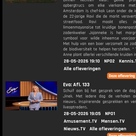
Binnen vechten kleur, gekke prul
opbergtrucs om elke vierkante met
Amsterdam is chef-kok Leon onder de i
de 22-jarige Ravi die de markt verovert
streetfood. Ravi maakt alles z
limoenmayonaise tot kruidige bonenpast
zadenkweker Jojanneke is het margr
symbool voor wilde inheemse voorjaars
Met hulp van een boer verzamelt ze za
de biodiversiteit te helpen herstellen. *
Anne plant allerlei verschillende kruiden i
28-05-2026 19:10
NPO2
Kennis.
Alle afleveringen
Eva: Afl. 133
Schuif aan bij het gesprek van de da
Jinek. Met iedere dag de verhalen a
nieuws, inspirerende gesprekken en ve
liveoptredens.
28-05-2026 19:05
NPO1
Amusement.TV
Mensen.TV
Nieuws.TV
Alle afleveringen