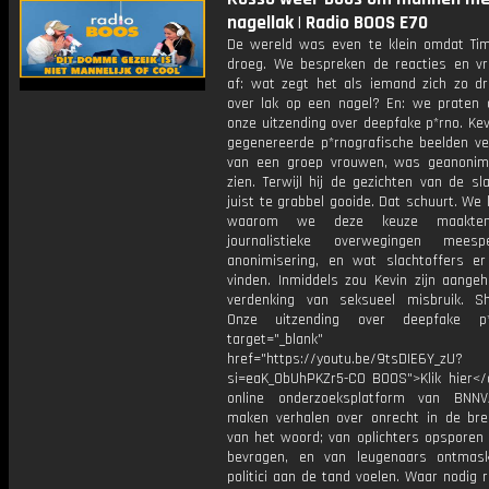
nagellak | Radio BOOS E70
De wereld was even te klein omdat Tim
droeg. We bespreken de reacties en v
af: wat zegt het als iemand zich zo d
over lak op een nagel? En: we praten 
onze uitzending over deepfake p*rno. Kevi
gegenereerde p*rnografische beelden ve
van een groep vrouwen, was geanonim
zien. Terwijl hij de gezichten van de sl
juist te grabbel gooide. Dat schuurt. We 
waarom we deze keuze maakten
journalistieke overwegingen meesp
anonimisering, en wat slachtoffers er
vinden. Inmiddels zou Kevin zijn aange
verdenking van seksueel misbruik. S
Onze uitzending over deepfake p
target="_blank"
href="https://youtu.be/9tsDIE6Y_zU?
si=eaK_0bUhPKZr5-CO BOOS">Klik hier</
online onderzoeksplatform van BNNV
maken verhalen over onrecht in de bre
van het woord; van oplichters opsporen 
bevragen, en van leugenaars ontmas
politici aan de tand voelen. Waar nodig 