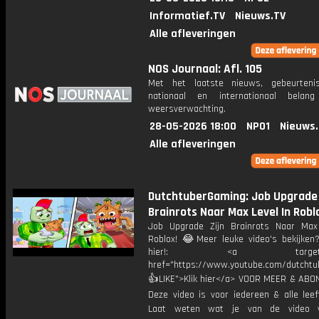
Informatief.TV
Nieuws.TV
Alle afleveringen
NOS Journaal: Afl. 105
Met het laatste nieuws, gebeurteni
nationaal en internationaal bela
weersverwachting.
28-05-2026 18:00
NPO1
Nieuws
Alle afleveringen
DutchtuberGaming: Job Upgrade 
Brainrots Naar Max Level In Robl
Job Upgrade Zijn Brainrots Naar Max
Roblox! 😂Meer leuke video's bekijken
hier!: <a target="_b
href="https://www.youtube.com/dutcht
👍LIKE">Klik hier</a> VOOR MEER & ABO
Deze video is voor iedereen & alle leef
Laat weten wat je van de video v