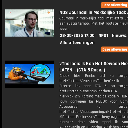
NOS Journaal in Makkelijke Taal: 
Journaal in makkelijke taal met extra ui
een rustig tempo. Met het laatste nieu
weer.
28-05-2026 17:00
NPO1
Nieuws.
Alle afleveringen
vThorben: Ik Kan Het Gewoon Nie
LATEN... (GTA 5 Race..)
Check hier Eneba uit! <a target=
href="https://ene.ba/vThorben">Klik
Directe link naar GTA 5! <a target
href="https://ene.ba/vThorben-GTA Kr
hier</a> 2% Korting met de code VTHOR
jouw aankopen bij REDUX voor Com
Accesoires! <a target="_
href="https://reduxgaming.nl/?ref=vthor
#Partner Business: vThorbenyt@gmail.com
hier</a> deze video speel ik s
@JessyKnijn en @Santino_YT! Ik ben Thor