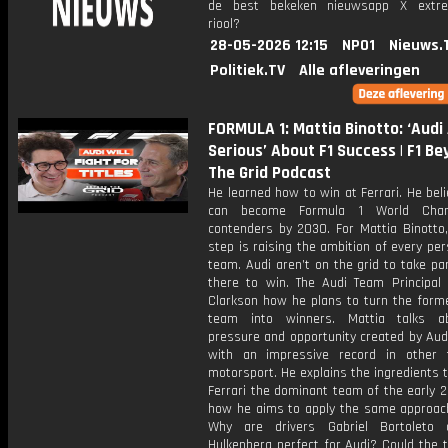
de best bekeken nieuwsapp X extre
riool?
28-05-2026 12:15
NPO1
Nieuws.
Politiek.TV
Alle afleveringen
FORMULA 1: Mattia Binotto: ‘Audi
Serious’ About F1 Success | F1 B
The Grid Podcast
He learned how to win at Ferrari. He bel
can become Formula 1 World Cham
contenders by 2030. For Mattia Binotto,
step is raising the ambition of every per
team. Audi aren’t on the grid to take par
there to win. The Audi Team Principal 
Clarkson how he plans to turn the form
team into winners. Mattia talks a
pressure and opportunity created by Aud
with an impressive record in other
motorsport. He explains the ingredients
Ferrari the dominant team of the early 
how he aims to apply the same approach
Why are drivers Gabriel Bortoleto 
Hulkenberg perfect for Audi? Could the 