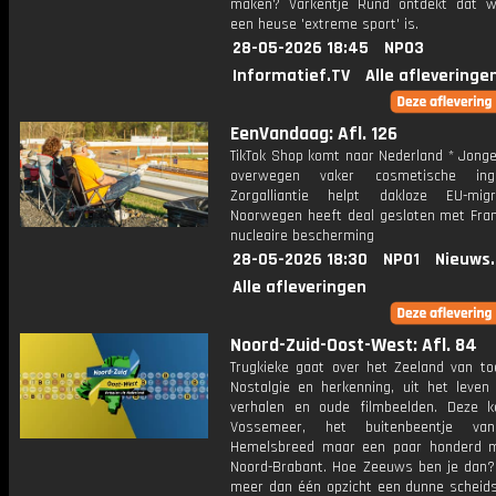
maken? Varkentje Rund ontdekt dat w
een heuse 'extreme sport' is.
28-05-2026 18:45
NPO3
Informatief.TV
Alle afleveringe
EenVandaag: Afl. 126
TikTok Shop komt naar Nederland * Jong
overwegen vaker cosmetische in
Zorgalliantie helpt dakloze EU-mig
Noorwegen heeft deal gesloten met Frank
nucleaire bescherming
28-05-2026 18:30
NPO1
Nieuws
Alle afleveringen
Noord-Zuid-Oost-West: Afl. 84
Trugkieke gaat over het Zeeland van to
Nostalgie en herkenning, uit het leven
verhalen en oude filmbeelden. Deze k
Vossemeer, het buitenbeentje van
Hemelsbreed maar een paar honderd 
Noord-Brabant. Hoe Zeeuws ben je dan? 
meer dan één opzicht een dunne scheidsl