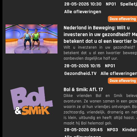
28-05-2026 10:30
NPO1
Spellet
Alle afleveringen
Nederland in Beweging: Wilt u
investeren in uw gezondheid? 
betekent dat u al een kwartier b
Wilt u investeren in uw gezondheid
betekent dat u al een kwartier beweeg
aanbevolen dagelijkse half uur.
28-05-2026 10:15
NPO1
Gezondheid.TV
Alle afleveringe
Bol & Smik: Afl. 17
Dikke vrienden Bol en Smik belev
avonturen. Ze wonen samen in een gezell
waarin ze al hun vriendjes ontvangen. Bol
zachtaardig, vriendelijk, dromerig en ne
is klein, uitbundig en heeft altijd haast.
maakt hij Bol helemaal gek.
28-05-2026 09:45
NPO3
Kinder