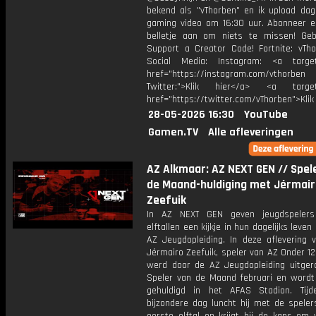
bekend als "vThorben" en ik upload dage
gaming video om 16:30 uur. Abonneer e
belletje aan om niets te missen! Geb
Support a Creator Code! Fortnite: vTho
Social Media: Instagram: <a target
href="https://instagram.com/vthorben
Twitter:">Klik hier</a> <a target=
href="https://twitter.com/vThorben">Klik
28-05-2026 16:30
YouTube
Gamen.TV
Alle afleveringen
AZ Alkmaar: AZ NEXT GEN // Spel
de Maand-huldiging met Jérmair
Zeefuik
In AZ NEXT GEN geven jeugdspelers 
elftallen een kijkje in hun dagelijks leven
AZ Jeugdopleiding. In deze aflevering 
Jérmairo Zeefuik, speler van AZ Onder 12
werd door de AZ Jeugdopleiding uitger
Speler van de Maand februari en wordt
gehuldigd in het AFAS Stadion. Tij
bijzondere dag luncht hij met de speler