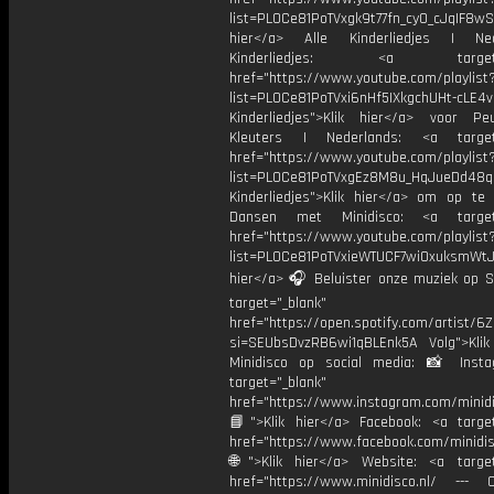
list=PL0Ce81PoTVxgk9t77fn_cy0_cJqIF8wS
hier</a> Alle Kinderliedjes | Ned
Kinderliedjes: <a target="
href="https://www.youtube.com/playlist
list=PL0Ce81PoTVxi6nHf5IXkgchUHt-cLE4
Kinderliedjes">Klik hier</a> voor P
Kleuters | Nederlands: <a target=
href="https://www.youtube.com/playlist
list=PL0Ce81PoTVxgEz8M8u_HqJueDd48
Kinderliedjes">Klik hier</a> om op te
Dansen met Minidisco: <a target=
href="https://www.youtube.com/playlist
list=PL0Ce81PoTVxieWTUCF7wiOxuksmWtJp
hier</a> 🎧 Beluister onze muziek op Sp
target="_blank"
href="https://open.spotify.com/artist/
si=SEUbsDvzRB6wi1qBLEnk5A Volg">Klik
Minidisco op social media: 📸 Inst
target="_blank"
href="https://www.instagram.com/minidis
📘">Klik hier</a> Facebook: <a target
href="https://www.facebook.com/minidi
🌐">Klik hier</a> Website: <a target
href="https://www.minidisco.nl/ --- O