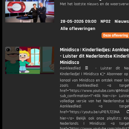
Met het laatste nieuws en de weersverw
28-05-2026 09:00
NPO2
Nieuws
Alle afleveringen
Minidisco | Kinderliedjes: Aanklee
- Luister dit Nederlandse Kinderli
Minidisco
Aankleedlied 👖 - Luister dit Ned
Kinderliedje! | Minidisco 👉 Abonneer op
kanaal van Minidisco en ontdek meer kin
zoals Aankleedlied: <a target=
href="https://www.youtube.com/@Minidis
sub_confirmation=1">Klik hier</a> Luist
volledige versie van het Nederlandse ki
Aankleedlied: <a target="_
href="https://youtu.be/uPlEfLT23NA
hier</a> Bekijk ook onze playlists: Kin
Nederlands | Minidisco: <a target=
href="https://www.youtube.com/playlist