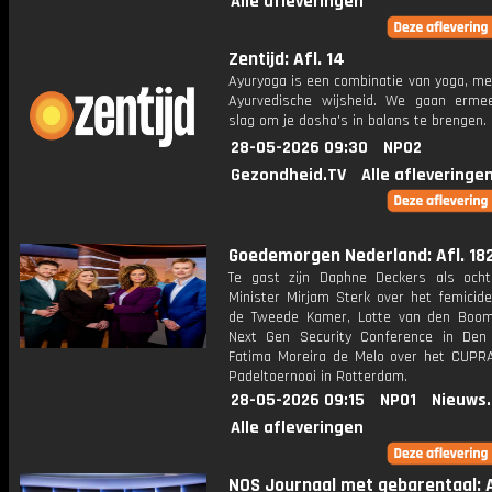
Alle afleveringen
Zentijd: Afl. 14
Ayuryoga is een combinatie van yoga, me
Ayurvedische wijsheid. We gaan erm
slag om je dosha's in balans te brengen.
28-05-2026 09:30
NPO2
Gezondheid.TV
Alle afleveringe
Goedemorgen Nederland: Afl. 18
Te gast zijn Daphne Deckers als och
Minister Mirjam Sterk over het femicide
de Tweede Kamer, Lotte van den Boo
Next Gen Security Conference in De
Fatima Moreira de Melo over het CUPR
Padeltoernooi in Rotterdam.
28-05-2026 09:15
NPO1
Nieuws
Alle afleveringen
NOS Journaal met gebarentaal: A