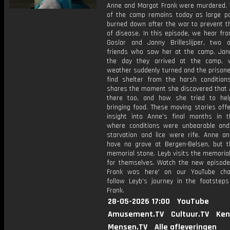
Anne and Margot Frank were murdered. Ve
of the camp remains today as large p
burned down after the war to prevent t
of disease. In this episode, we hear fr
Goslar and Janny Brilleslijper, two 
friends who saw her at the camp. Jann
the day they arrived at the camp, 
weather suddenly turned and the prisone
find shelter from the harsh conditions
shares the moment she discovered that
there too, and how she tried to he
bringing food. These moving stories off
insight into Anne's final months in 
where conditions were unbearable and
starvation and lice were rife. Anne a
have no grave at Bergen-Belsen, but t
memorial stone. Leyb visits the memorial
for themselves. Watch the new episode
Frank was here' on our YouTube cha
follow Leyb's journey in the footstep
Frank.
28-05-2026 17:00
YouTube
Amusement.TV
Cultuur.TV
Ken
Mensen.TV
Alle afleveringen