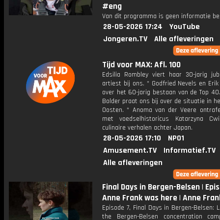
#eng
Van dit programma is geen informatie be
28-05-2026 17:24
YouTube
Jongeren.TV
Alle afleveringen
Tijd voor MAX: Afl. 100
Edsilia Rombley viert haar 30-jarig jub
artiest bij ons. * Godfried Nevels en Eri
over het 60-jarig bestaan van de Top 40.
Bolder praat ons bij over de situatie in h
Oosten. * Anoma van der Veere ontraf
met voedselhistoricus Katarzyna Cw
culinaire verhalen achter Japan.
28-05-2026 17:10
NPO1
Amusement.TV
Informatief.TV
Alle afleveringen
Final Days in Bergen-Belsen | Epis
Anne Frank was here | Anne Fra
Episode 7, Final Days in Bergen-Belsen: L
the Bergen-Belsen concentration ca