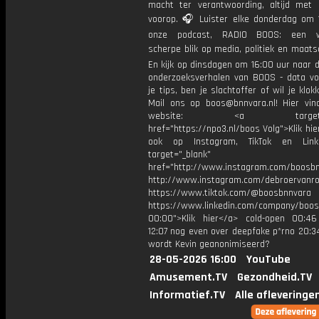
macht ter verantwoording, altijd met 
voorop. 🎧 Luister elke donderdag om 
onze podcast, RADIO BOOS: een we
scherpe blik op media, politiek en maatsch
En kijk op dinsdagen om 16:00 uur naar 
onderzoeksverhalen van BOOS - data vo
je tips, ben je slachtoffer of wil je klok
Mail ons op boos@bnnvara.nl! Hier vin
website: <a target="_
href="https://npo3.nl/boos Volg">Klik hi
ook op Instagram, TikTok en Link
target="_blank"
href="http://www.instagram.com/boosb
http://www.instagram.com/debroervanr
https://www.tiktok.com/@boosbnnvara
https://www.linkedin.com/company/boos
00:00">Klik hier</a> cold-open 00:46
12:07 nog even over deepfake p*rno 20:
wordt Kevin geanonimiseerd?
28-05-2026 16:00
YouTube
Amusement.TV
Gezondheid.TV
Informatief.TV
Alle afleveringe