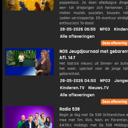
poppenkast. Ze doen alledaagse ding
een- tot driejarigen zich herkennen. Z
maken muziek, puzzelen, bouwen, te
spelen verstoppertje. Elk avontuur eindi
enthousiast Ta-daaa!
28-05-2026 06:55
NPO3
Kinder
Alle afleveringen
NOS Jeugdjournaal met gebarent
Afl. 147
Het laatste nieuws uit binnen- en buit
het weer, speciaal voor de jonge kij
gebarentaal.
28-05-2026 04:50
NPO3
Jonge
Kinderen.TV
Nieuws.TV
Alle afleveringen
Radio 538
Begin je dag met De 538 Ochtendshow en 
mee met Tim, Rick, Niels en Florentien
&#39;s middags met De 538 Middag