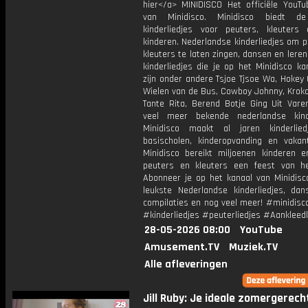
hier</a> MINIDISCO Het officiële YouTu
van Minidisco. Minidisco biedt de
kinderliedjes voor peuters, kleuters
kinderen. Nederlandse kinderliedjes om 
kleuters te laten zingen, dansen en lere
kinderliedjes die je op het Minidisco ka
zijn onder andere Tsjoe Tjsoe Wa, Hokey
Wielen van de Bus, Cowboy Johnny, Krokod
Tante Rita, Berend Botje Ging Uit Vare
veel meer bekende nederlandse kinde
Minidisco maakt al jaren kinderlie
basischolen, kinderopvanding en vakant
Minidisco bereikt miljoenen kinderen e
peuters en kleuters een feest van he
Abonneer je op het kanaal van Minidisc
leukste Nederlandse kinderliedjes, dans
compilaties en nog veel meer! #minidisc
#kinderliedjes #peuterliedjes #Aankleedl
28-05-2026 08:00
YouTube
Amusement.TV
Muziek.TV
Alle afleveringen
Jill Ruby: Je ideale zomergerec