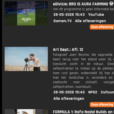
eDivisie: BRO IS AURA FARMING 💀
Van dit programma is geen informatie be
28-05-2026 15:43
YouTube
Gamen.TV
Alle afleveringen
Art Dept.: Afl. 12
Fotograaf Joeri Bosma, die opgroeide 
keert terug naar het eiland waar hij 
toevlucht zocht in de natuur. Doo
zelfportretten te maken op de plekke
toen rust gaven, onderzoekt hij hoe zij
met het landschap is veranderd en 
zoektocht naar zichzelf, vastg
zelfportretten, voortduurt.
28-05-2026 15:40
NPO2
Cultuur
Alle afleveringen
FORMULA 1: Rafa Nadal Builds an 