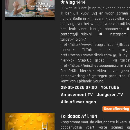
★ Vlog 1414
Hi, wat leuk dat je op mijn kanaal bent ga
Ik ben Jill Ruby (32) en woon samen
hondje Bodhi in Nijmegen. Ik post elke d
een vlog over het wel een wee van mij lev
het leuk vindt kun je abonneren! ✖
contact@jill-ruby.nl ✖ Instagr
target="_blank"
href="http://www.instagram.com/jillrub
hier</a> TikTok - <a target="
href="https://www.tiktok.com/@jilllrub
hier</a> Step-Up groep - <a target
href="https://join.thestepupapp.com/IYL
Deze">Klik hier</a> video bevat geen
samenwerking of gekregen producten. 
komt van Epidemic Sound.
28-05-2026 07:00
YouTube
Amusement.TV
Jongeren.TV
Alle afleveringen
Ta-daaa!: Afl. 104
Programma voor de allerjongste kijkers. E
poppenvolkje voert korte scènes 