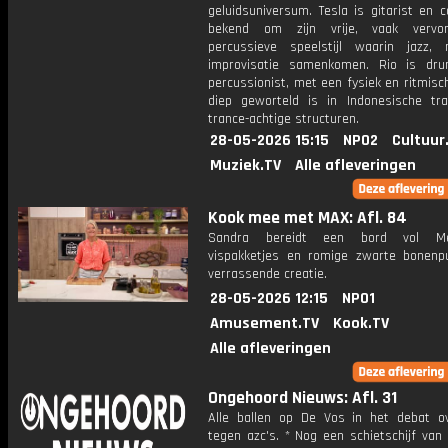
geluidsuniversum. Tesla is gitarist en 
bekend om zijn vrije, vaak verv
percussieve speelstijl waarin jazz,
improvisatie samenkomen. Rio is dr
percussionist, met een fysiek en ritmisc
diep geworteld is in Indonesische tra
trance-achtige structuren.
28-05-2026 15:15
NPO2
Cultuur
Muziek.TV
Alle afleveringen
Kook mee met MAX: Afl. 84
Sandra bereidt een bord vol Me
vispakketjes en romige zwarte bonenp
verrassende creatie.
28-05-2026 12:15
NPO1
Amusement.TV
Kook.TV
Alle afleveringen
Ongehoord Nieuws: Afl. 31
Alle ballen op De Vos in het debat ov
tegen azc's. * Nog een schietschijf van l