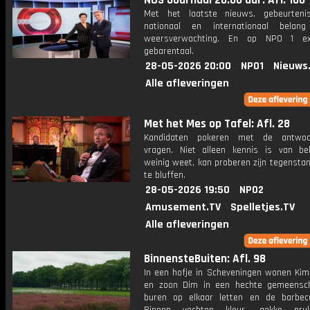
NOS Journaal 20.00 uur: Afl. 106
Met het laatste nieuws, gebeurteni
nationaal en internationaal bela
weersverwachting. En op NPO 1 e
gebarentaal.
28-05-2026 20:00
NPO1
Nieuws
Alle afleveringen
Met het Mes op Tafel: Afl. 28
Kandidaten pokeren met de antwo
vragen. Niet alleen kennis is van be
weinig weet, kan proberen zijn tegensta
te bluffen.
28-05-2026 19:50
NPO2
Amusement.TV
Spelletjes.TV
Alle afleveringen
BinnensteBuiten: Afl. 98
In een hofje in Scheveningen wonen Kim
en zoon Dim in een hechte gemeensc
buren op elkaar letten en de barbec