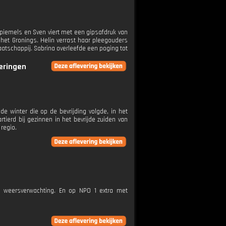
iemels en Sven viert met een gipsafdruk van
 het Gronings. Helin verrast haar pleegouders
aatschappij. Sabrina overleefde een poging tot
veringen
de winter die op de bevrijding volgde, in het
erd bij gezinnen in het bevrijde zuiden van
 regio.
e weersverwachting. En op NPO 1 extra met