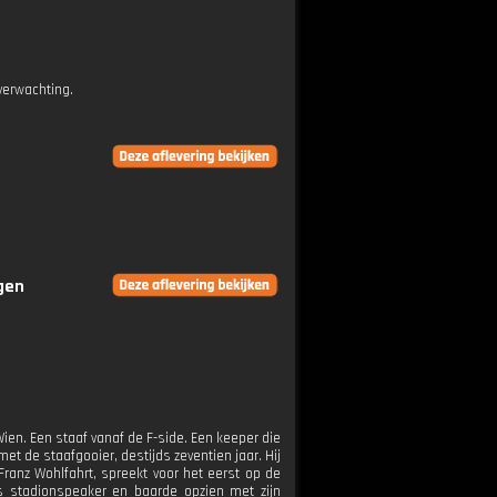
verwachting.
ngen
 Wien. Een staaf vanaf de F-side. Een keeper die
et de staafgooier, destijds zeventien jaar. Hij
Franz Wohlfahrt, spreekt voor het eerst op de
as stadionspeaker en baarde opzien met zijn