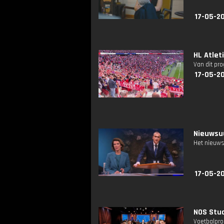
17-05-2
HL Atlet
Van dit pr
17-05-20
Nieuwsuu
Het nieuws
17-05-2
NOS Stud
Voetbalpro