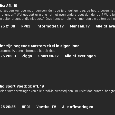
s: Afl. 10
nd zeggen we: doe maar gewoon, dan doe je al gek genoeg. Je hoofd boven het 
ere landen? Wat gebeurt er als je het nét even anders doet dan de rest? Word je 
en buitenstaander die niet past? Deze keer: verhalen van mensen die buiten de li
26 21:00
NPO2
Informatief.TV
Mensen.TV
Alle aflev
int zijn negende Masters titel in eigen land
ogramma is geen informatie beschikbaar
026 20:30
Ziggo
Sporten.TV
Alle afleveringen
io Sport Voetbal: Afl. 19
reide samenvattingen van alle eredivisiewedstrijden. Inclusief doelpunten, hoogt
026 20:25
NPO1
Voetbal.TV
Alle afleveringen