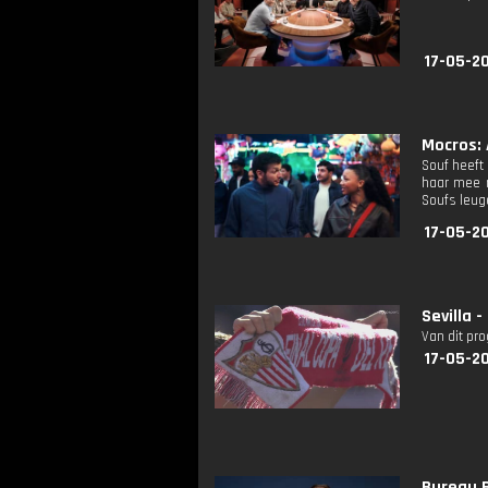
17-05-2
Mocros: 
Souf heeft
haar mee n
Soufs leuge
17-05-20
Sevilla 
Van dit pr
17-05-2
Bureau B