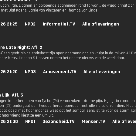
Sudan, Iran, Libanon en oplopende spanningen rond Taiwan... de vraag dringt zich 
n met Olaf Koens, Garrie van Pinxteren en Thomas van Linge.
26 21:25
NPO2
Informatief.TV
Alle afleveringen
re Late Night: Afl. 2
Aïssa geeft als celebrityhost zijn openingsmonoloog en kruipt in de rol van Ali B
mste Mens. Hassan & Hassen nemen het andere nieuws van de week door.
26 21:20
NPO3
Amusement.TV
Alle afleveringen
 Lijk: Afl. 5
ingen in de hersenen van Tycho (24) veroorzaken extreme pijn. Hij ligt in coma en
n (27) ondergaat een tweede hersenoperatie, met alle risico's van dien. Nico
 gaat goed met haar maar ze weet dat het zomaar eens stilte voor de storm kan zi
aar vriend kiest ze een urn uit.
26 21:00
NPO1
Gezondheid.TV
Mensen.TV
Alle aflev