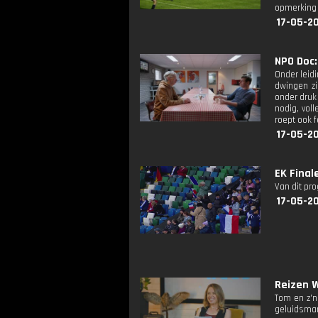
opmerking 
17-05-2
NPO Doc: 
Onder leid
dwingen zi
onder druk
nodig, vol
roept ook 
17-05-2
EK Finale
Van dit pr
17-05-2
Reizen W
Tom en z'n
geluidsma