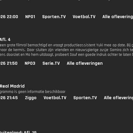
026 22:00
NPO1
Sporten.TV
Voetbal.TV
Alle afleverin
Afl. 4
 een grote filmrol bemachtigd en vraagt productieassistent Yuki mee op date. Bij 
aar de kermis. Daar sluiten zijn vrienden en nieuwsgierige zusje Samira zich te
ns doorziet en Mo hem uitdaagt, probeert Souf een goede indruk achter te laten b
26 21:50
NPO3
Serie.TV
Alle afleveringen
- Real Madrid
ogramma is geen informatie beschikbaar
026 21:45
Ziggo
Voetbal.TV
Sporten.TV
Alle afleveri
uitenland: Afl. 19