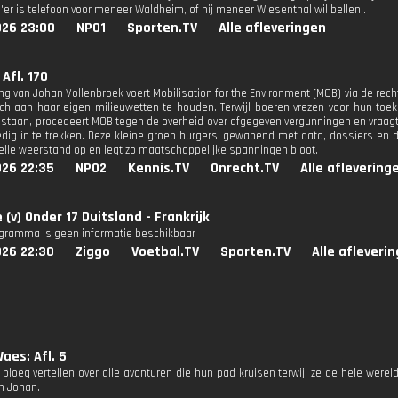
'er is telefoon voor meneer Waldheim, of hij meneer Wiesenthal wil bellen'.
026 23:00
NPO1
Sporten.TV
Alle afleveringen
Afl. 170
ing van Johan Vollenbroek voert Mobilisation for the Environment (MOB) via de rec
ch aan haar eigen milieuwetten te houden. Terwijl boeren vrezen voor hun toek
 staan, procedeert MOB tegen de overheid over afgegeven vergunningen en vraagt
ledig in te trekken. Deze kleine groep burgers, gewapend met data, dossiers e
felle weerstand op en legt zo maatschappelijke spanningen bloot.
026 22:35
NPO2
Kennis.TV
Onrecht.TV
Alle aflevering
 (v) Onder 17 Duitsland - Frankrijk
ogramma is geen informatie beschikbaar
026 22:30
Ziggo
Voetbal.TV
Sporten.TV
Alle afleveri
aes: Afl. 5
 ploeg vertellen over alle avonturen die hun pad kruisen terwijl ze de hele were
n Johan.