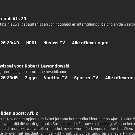
naal: Afl. 20
atste nieuws, gebeurtenissen van nationaal en internationaal belang en de weers
026 23:40
NPO1
Nieuws.TV
Alle afleveringen
swissel voor Robert Lewandowski
ogramma is geen informatie beschikbaar
26 23:15
Ziggo
Voetbal.TV
Sporten.TV
Alle afleveri
ijden Sport: Afl. 2
eeft Ajax een rampjaar. Het is het jaar van het staafincident tijdens Ajax - Austria
en wedstrijd die wordt gestaakt. Straf, schande, Europese uitsluiting. We spreken m
n beeld, maar wil wel vertellen hoe het zover kwam. De keeper van Austria Wien, 
e tv over het incident. En hoe kijkt Freek de Jonge terug op zijn rol? Hij w