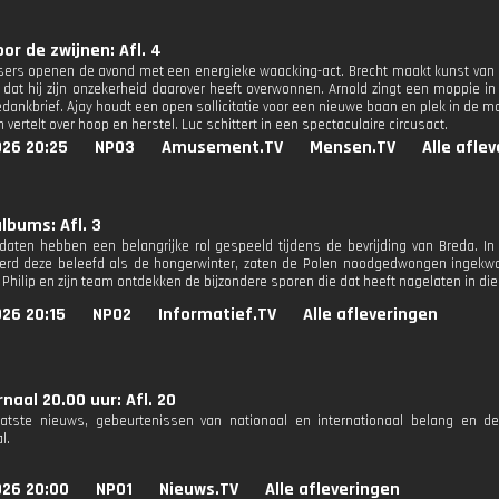
oor de zwijnen: Afl. 4
ers openen de avond met een energieke waacking-act. Brecht maakt kunst van p
l dat hij zijn onzekerheid daarover heeft overwonnen. Arnold zingt een moppie in
dankbrief. Ajay houdt een open sollicitatie voor een nieuwe baan en plek in de m
 vertelt over hoop en herstel. Luc schittert in een spectaculaire circusact.
026 20:25
NPO3
Amusement.TV
Mensen.TV
Alle afle
lbums: Afl. 3
daten hebben een belangrijke rol gespeeld tijdens de bevrijding van Breda. In 
rd deze beleefd als de hongerwinter, zaten de Polen noodgedwongen ingekwarti
Philip en zijn team ontdekken de bijzondere sporen die dat heeft nagelaten in die
26 20:15
NPO2
Informatief.TV
Alle afleveringen
naal 20.00 uur: Afl. 20
aatste nieuws, gebeurtenissen van nationaal en internationaal belang en d
l.
026 20:00
NPO1
Nieuws.TV
Alle afleveringen