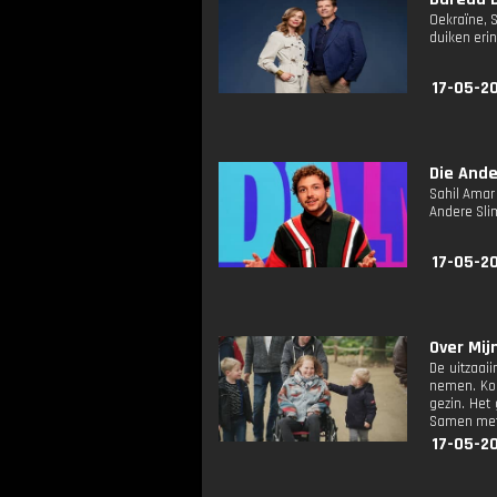
Oekraïne, 
duiken eri
17-05-20
Die Ande
Sahil Amar 
Andere Sli
17-05-20
Over Mijn
De uitzaai
nemen. Koe
gezin. Het
Samen met h
17-05-20