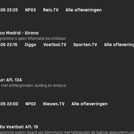
026 22:25
NPO3
Reis.TV
Alle afleveringen
ico Madrid - Girona
ogramma is geen informatie beschikbaar
26 22:15
Ziggo
Voetbal.TV
Sporten.TV
Alle afleverin
r: Afl. 134
 met achtergronden, duiding en analyse.
026 22:00
NPO2
Nieuws.TV
Alle afleveringen
io Voetbal: Afl. 19
gramma waarin Sjoerd van Ramshorst met tafelgasten de laatste gebeurtenissen