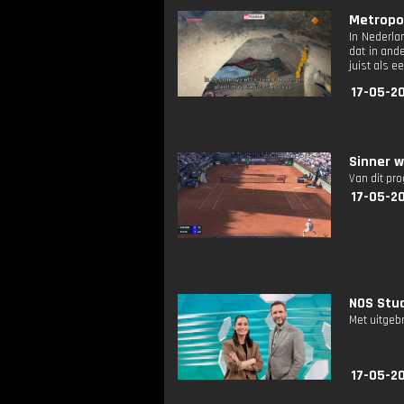
Metropoli
In Nederla
dat in and
juist als e
17-05-20
Sinner w
Van dit pr
17-05-2
NOS Stud
Met uitgeb
17-05-2