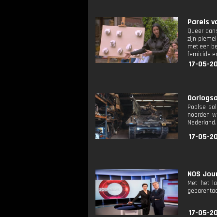
Parels v
Queer dans
zijn pieme
met een be
femicide en
17-05-2
Oorlogsa
Poolse sol
noorden we
Nederland. 
17-05-20
NOS Jour
Met het l
gebarentaa
17-05-2