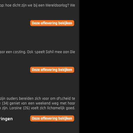
op: hoe dicht zijn we bij een Wereldoorlog? We
 voor een casting. Ook speelt Sahil mee aan Die
 zijn ouders bereiden zich voor om afscheid te
le (34) geniet van een weekend weg met haar
jn. Loraine (26) voelt zich lichamelijk goed.
eringen