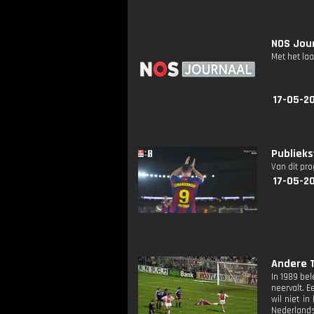
NOS Jour
Met het la
17-05-2
Publiek
Van dit pr
17-05-20
Andere T
In 1989 bel
neervalt. E
wil niet i
Nederlands