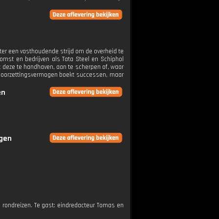
hter een vasthoudende strijd om de overheid te
omst en bedrijven als Tata Steel en Schiphol
 deze te handhaven, aan te scherpen of, waar
n doorzettingsvermogen boekt successen, maar
en
ngen
ld rondreizen. Te gast: eindredacteur Tomas en