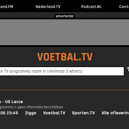
land.FM
Nederland.TV
Podcast.NL
Cont
VOETBAL.TV
 - US Lecce
ogramma is geen informatie beschikbaar
026 23:45
Ziggo
Voetbal.TV
Sporten.TV
Alle afleveri