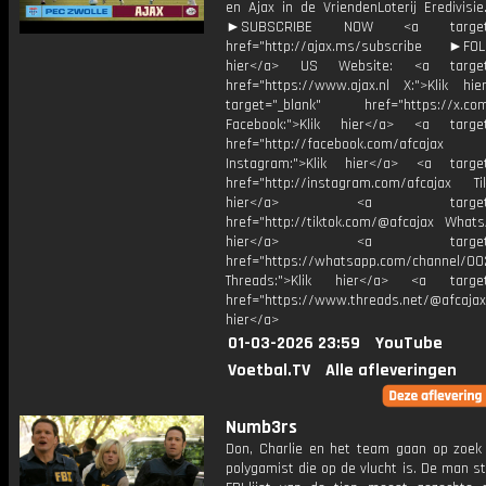
en Ajax in de VriendenLoterij Eredivisi
►SUBSCRIBE NOW <a target="
href="http://ajax.ms/subscribe ►FOL
hier</a> US Website: <a target=
href="https://www.ajax.nl X:">Klik hi
target="_blank" href="https://x.co
Facebook:">Klik hier</a> <a target
href="http://facebook.com/afcajax
Instagram:">Klik hier</a> <a target
href="http://instagram.com/afcajax TikT
hier</a> <a target="_
href="http://tiktok.com/@afcajax WhatsA
hier</a> <a target="_
href="https://whatsapp.com/channel/
Threads:">Klik hier</a> <a target=
href="https://www.threads.net/@afcajax
hier</a>
01-03-2026 23:59
YouTube
Voetbal.TV
Alle afleveringen
Numb3rs
Don, Charlie en het team gaan op zoek
polygamist die op de vlucht is. De man s