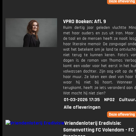
VPRO Boeken: Afl. 9
Ruim dertig jaar geleden vluchtte Mi
met haar ouders en zus uit Iran. Maar 
de taal en de mensen heeft ze nooit losg
haar literaire memoir De zangvogel onde
wat het betekent om je land te ontvluch
niet terug te kunnen keren. Foto's va
dagen is de roman van Thomas Verbog
komt een vader voor het eerst in het hui
volwassen dochter. Zijn oog valt op de 
haar muur. Ze laten een deel van haar l
waar hij niet bij hoort. Wanneer h
terugkomt, heeft ze iets veranderd aan d
Wat mocht hij niet zien?
01-03-2026 17:35
NPO2
Cultuur
Alle afleveringen
Vriendenloterij Eredivisie:
Samenvatting FC Volendam - FC