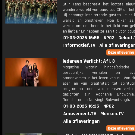
Stijn Fens bespreekt het laatste nieu
wondere wereld van paus Leo XIV en het 
Hij ontvangt inspirerende gasten uit de 
wereld en omstreken. Hoe kijken ze
wereld om ons heen in het licht van gel
en liefde? En hebben ze een tip voor pau
01-03-2026 16:55
NPO2
Geloof.
Informatief.TV
Alle afleveringe
Iedereen Verlicht: Afl. 3
Magazine waarin hindoeïstische tr
persoonlijke verhalen en leven
samenkomen in het leven van nu. Van rit
eten en van creativiteit tot spirituali
programma toont wat mensen verbind
gezichten zijn Raghenie Bhawanie
Ramcharan en Narsingh Balwantsingh.
01-03-2026 16:25
NPO2
Amusement.TV
Mensen.TV
Alle afleveringen