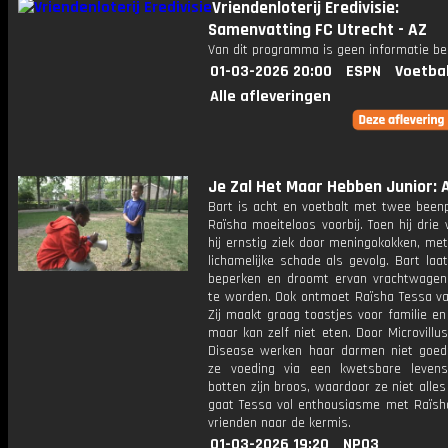
Vriendenloterij Eredivisie:
Samenvatting FC Utrecht - AZ
Van dit programma is geen informatie be
01-03-2026 20:00
ESPN
Voetba
Alle afleveringen
Je Zal Het Maar Hebben Junior: A
Bart is acht en voetbalt met twee been
Raïsha moeiteloos voorbij. Toen hij dri
hij ernstig ziek door meningokokken, met
lichamelijke schade als gevolg. Bart laat
beperken en droomt ervan vrachtwagen
te worden. Ook ontmoet Raïsha Tessa van
Zij maakt graag toastjes voor familie en
maar kan zelf niet eten. Door Microvillus
Disease werken haar darmen niet goed 
ze voeding via een kwetsbare levensl
botten zijn broos, waardoor ze niet alles
gaat Tessa vol enthousiasme met Raïsh
vrienden naar de kermis.
01-03-2026 19:20
NPO3