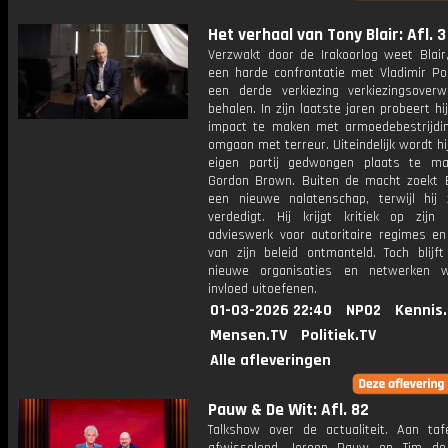
Het verhaal van Tony Blair: Afl. 3
Verzwakt door de Irakoorlog weet Blair
een harde confrontatie met Vladimir Poe
een derde verkiezing verkiezingsoverw
behalen. In zijn laatste jaren probeert hij
impact te maken met armoedebestrijdi
omgaan met terreur. Uiteindelijk wordt hij
eigen partij gedwongen plaats te m
Gordon Brown. Buiten de macht zoekt B
een nieuwe nalatenschap, terwijl hij 
verdedigt. Hij krijgt kritiek op zijn l
advieswerk voor autoritaire regimes en 
van zijn beleid ontmanteld. Toch blijft
nieuwe organisaties en netwerken w
invloed uitoefenen.
01-03-2026 22:40
NPO2
Kennis
Mensen.TV
Politiek.TV
Alle afleveringen
Pauw & De Wit: Afl. 82
Talkshow over de actualiteit. Aan taf