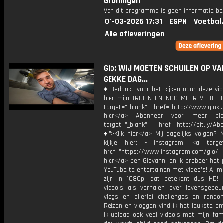
Groningen
Van dit programma is geen informatie be
01-03-2026 17:31
ESPN
Voetbal
Alle afleveringen
Gio: WIJ MOETEN SCHUILEN OP VA
GEKKE DAG...
♦ Bedankt voor het kijken naar deze vid
hier mijn TRUIEN EN NOG MEER VETTE D
target="_blank" href="http://www.gioxl.
hier</a> Abonneer voor meer ple
target="_blank" href="http://bit.ly/Ab
♦">Klik hier</a> Mij dagelijks volgen?
kijkje hier: - Instagram: <a target
href="https://www.instagram.com/gio/
hier</a> ben Giovanni en ik probeer het 
YouTube te entertainen met video's! Al mi
zijn in 1080p, dat betekent dus HD! 
video's als verhalen over levensgebeur
vlogs en allerlei challenges en rando
Reizen en vloggen vind ik het leukste o
Ik upload ook veel video's met mijn fam