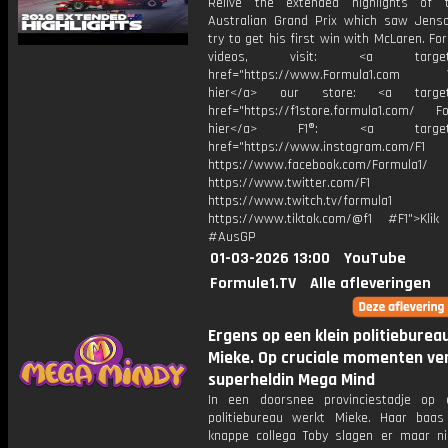
Relive the extended highlights of 
Australian Grand Prix which saw Jens
try to get his first win with McLaren. Fo
videos, visit: <a target="
href="https://www.Formula1.com Vis
hier</a> our store: <a target=
href="https://f1store.formula1.com/ Fol
hier</a> F1®: <a target="_
href="https://www.instagram.com/F1
https://www.facebook.com/Formula1/
https://www.twitter.com/F1
https://www.twitch.tv/formula1
https://www.tiktok.com/@f1 #F1">Klik
#AusGP
01-03-2026 13:00
YouTube
Formule1.TV
Alle afleveringen
Ergens op een klein politieburea
Mieke. Op cruciale momenten ver
superheldin Mega Mind
In een doorsnee provinciestadje op 
politiebureau werkt Mieke. Haar baa
knappe collega Toby slagen er maar ni