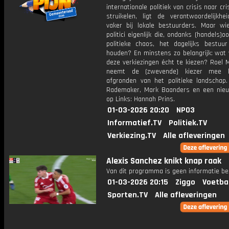
internationale politiek van crisis naar cris
struikelen, ligt de verantwoordelijkhe
vaker bij lokale bestuurders. Maar wie
politici eigenlijk die, ondanks (handels)o
politieke chaos, het dagelijks bestuur
houden? En minstens zo belangrijk: wat v
deze verkiezingen écht te kiezen? Roel 
neemt de (zwevende) kiezer mee 
afgronden van het politieke landschap.
Rademaker, Mark Baanders en een nieu
op Links: Hannah Prins.
01-03-2026 20:20
NPO3
Informatief.TV
Politiek.TV
Verkiezing.TV
Alle afleveringen
Alexis Sanchez knikt knap raak
Van dit programma is geen informatie be
01-03-2026 20:15
Ziggo
Voetba
Sporten.TV
Alle afleveringen