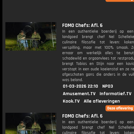
FOMO Chefs: Afl. 6
In een authentieke boerderij op een
landgoed brengt chef Nel Schellek
culinaire filosofie tot leven: kok
verspilling, maar met 100% smaak. Z
ernaar om werkelijk alles te benut
schadewild en orgaanvlees tot restprodu
brengt Tobias en Stijn naar een kavi
verstopt in een oude koeienstal en ze r
afgeschoten gans die anders in de vuil
was beland.
01-03-2026 22:10
NPO3
Amusement.TV
Informatief.TV
Kook.TV
Alle afleveringen
FOMO Chefs: Afl. 6
In een authentieke boerderij op een
landgoed brengt chef Nel Schellek
culinaire filosofie tot leven: kok