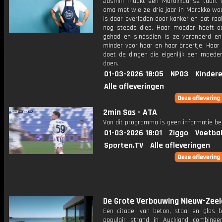
Jasmin maakt een Marokkaanse taart 
oma met wie ze drie jaar in Marokko wo
is daar overleden door kanker en dat ra
nog steeds diep. Haar moeder heeft o
gehad en sindsdien is ze veranderd en
minder voor haar en haar broertje. Haar
doet de dingen die eigenlijk een moeder
doen.
01-03-2026 18:05
NPO3
Kinder
Alle afleveringen
2min Sas - ATA
Van dit programma is geen informatie be
01-03-2026 18:01
Ziggo
Voetbal
Sporten.TV
Alle afleveringen
De Grote Verbouwing Nieuw-Zee
Een citadel van beton, staal en glas 
populair strand in Auckland combinee