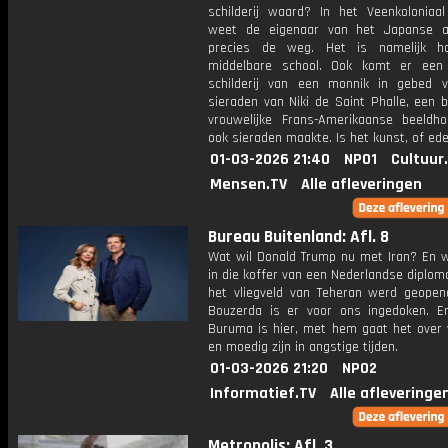
schilderij waard? In het Veenkolonia
weet de eigenaar van het Japanse a
precies de weg. Het is namelijk h
middelbare school. Ook komt er een
schilderij van een monnik in gebed v
sieraden van Niki de Saint Phalle, een b
vrouwelijke Frans-Amerikaanse beeldh
ook sieraden maakte. Is het kunst, of ede
01-03-2026 21:40
NPO1
Cultuur
Mensen.TV
Alle afleveringen
Bureau Buitenland: Afl. 8
Wat wil Donald Trump nu met Iran? En w
in die koffer van een Nederlandse diplom
het vliegveld van Teheran werd geope
Bouzerda is er voor ons ingedoken. E
Buruma is hier, met hem gaat het over 
en moedig zijn in angstige tijden.
01-03-2026 21:20
NPO2
Informatief.TV
Alle afleveringe
Metropolis: Afl. 3