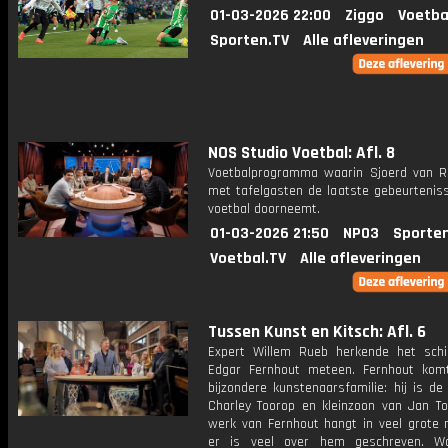
01-03-2026 22:00
Ziggo
Voetba
Sporten.TV
Alle afleveringen
NOS Studio Voetbal: Afl. 8
Voetbalprogramma waarin Sjoerd van 
met tafelgasten de laatste gebeurteniss
voetbal doorneemt.
01-03-2026 21:50
NPO3
Sporte
Voetbal.TV
Alle afleveringen
Tussen Kunst en Kitsch: Afl. 6
Expert Willem Rueb herkende het schil
Edgar Fernhout meteen. Fernhout kom
bijzondere kunstenaarsfamilie: hij is d
Charley Toorop en kleinzoon van Jan To
werk van Fernhout hangt in veel grote
er is veel over hem geschreven. Wa