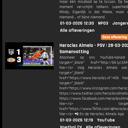
maar één misdaad op te lossen. Op het
moment verschijnt telkens superhel
Mindy. Eigenlijk is dat Mieke, maar
niemand... of bijna niemand.
01-03-2026 12:30
NPO3
Jonger
Alle afleveringen
Heracles Almelo - PSV | 28-03-202
Samenvatting
Abonneer op ons YouTube-kanaal
target="_blank" href="http://bit.ly/2AM
hier</a> Volg Heracles Almelo oo
target="_blank"
href="https://www.heracles.nl">Klik hi
target="_blank"
href="https://www.instagram.com/herac
https://www.twitter.com/heraclesalmelo
https://www.facebook.com/HeraclesAlmel
hier</a> <a target="_
href="https://www.TikTok.com/@heracles
hier</a> 📲 En de Heracles Almelo App
01-03-2026 12:19
YouTube
Voetbal.TV
Alle afleveringen