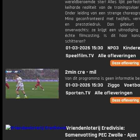
wereldberoemde ster! Alles lijkt perfec
keiharde realiteit van de trainingsvloer
Onder leiding van een strenge choreogr
Mina geconfronteerd met twijfels, ver
en prestatiedruk. Dan gebeurt 
onverwachts: ze krijgt een uitnodiging
échte filmcasting. Is dit haar ka
schitteren?
01-03-2026 15:30
NPO3
Kinder
Speelfilm.TV
Alle afleveringen
2min cre - mil
Van dit programma is geen informatie be
01-03-2026 15:30
Ziggo
Voetba
Sporten.TV
Alle afleveringen
Vriendenloterij Eredivisie:
Samenvatting PEC Zwolle - Ajax