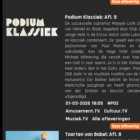
Podium Klassiek: Afl. 9
De succesvolle sopranist Maayan Licht zi
van Händel en Bizet, begeleid door Club 
Jonge Held is de Estse violist Linda Lukas
en klassiek combineert. Ze speelt een m
jazznummer van Paul Motian en 
volksliedje. Aan de Hoge Tafel staa
Michael Wilmering, die vertelt over hoe
een taal is voor opera: zo is in het Italia
heel anders dan in het Duits zingen. Pian
258 duikt in de muzikale traditie van d
Huispianist Cor Bakker belicht de histo
elektrische jazzgitaar en heeft gitaris
van der Grinten en bassist Jeroen
uitgenodigd.
01-03-2026 18:05
NPO2
Amusement.TV
Cultuur.TV
Muziek.TV
Alle afleveringen
Taarten van Babel: Afl. 8