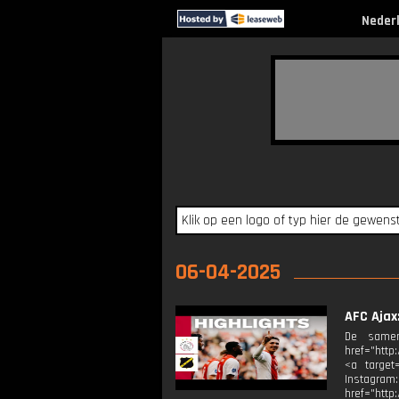
Neder
06-04-2025
AFC Ajax
De samen
href="http
<a target=
Instagram
href="http