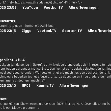
lank" href="https://www.threads.net/@afcajax">Klik hier</a>
025 23:59
YouTube
Voetbal.TV
Alle afleveringen
Juventus
ogramma is geen informatie beschikbaar
025 23:15
Ziggo
Voetbal.TV
Sporten.TV
Alle afleveri
enlicht: Afl. 4
ookpan van de oorlog in Oekraïne ontwikkelt de drone-oorlog zich in razend tempo. H
om wapen dat zonder menselijke tussenkomst een doelwit selecteert en verniet
toneel voorgoed verandert. Wat betekent het als machines een beslissende rol k
chnologie beperken tot het slagveld, of zal ze doorsijpelen in de bredere samenl
 een mens of door een machine?
025 23:10
NPO2
Kennis.TV
Alle afleveringen
euws
evering 96 van Shownieuws uit seizoen 2025 hier op KIJK. Deze aflevering is 
s is een Nieuws programma