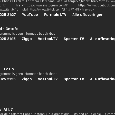
i's Charles Leclerc. For more F1® videos, visit <a target="_blank" href="https://
_blank" href="https://www.instagram.com/F1 https://www.facebook.co
w.twitch.tv/formula1 https://www.tiktok.com/@f1 #F1">Klik hier</a>
025 21:27
YouTube
Formule1.TV
Alle afleveringen
id - Getafe
ogramma is geen informatie beschikbaar
025 21:15
Ziggo
Voetbal.TV
Sporten.TV
Alle afleveri
 - Lazio
ogramma is geen informatie beschikbaar
025 21:15
Ziggo
Voetbal.TV
Sporten.TV
Alle afleveri
: Afl. 7
oor de deelstaat Opper-Oostenrijk, die grenst aan Duitsland en Tsjechië. De co