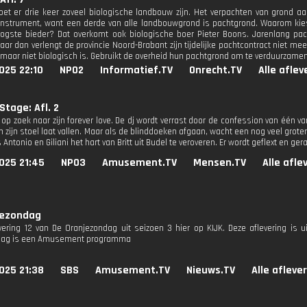
et er drie keer zoveel biologische landbouw zijn. Het verpachten van grond a
 instrument, want een derde van alle landbouwgrond is pachtgrond. Waarom kies
ogste bieder? Dat overkomt ook biologische boer Pieter Boons. Jarenlang pach
aar dan verlengt de provincie Noord-Brabant zijn tijdelijke pachtcontract niet me
, maar niet biologisch is. Gebruikt de overheid hun pachtgrond om te verduurzam
025 22:10
NPO2
Informatief.TV
Onrecht.TV
Alle afle
Stage: Afl. 2
op zoek naar zijn forever love. De dj wordt verrast door de confession van één va
van zijn stoel laat vallen. Maar als de blinddoeken afgaan, wacht een nog veel grot
Antonio en Giliani het hart van Britt uit Budel te veroveren. Er wordt geflext en ger
025 21:45
NPO3
Amusement.TV
Mensen.TV
Alle afle
jezondag
evering 12 van De Oranjezondag uit seizoen 3 hier op KIJK. Deze aflevering is u
dag is een Amusement programma
025 21:38
SBS
Amusement.TV
Nieuws.TV
Alle afleve