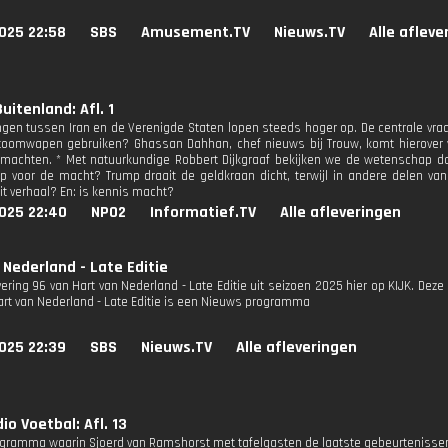
025 22:58
SBS
Amusement.TV
Nieuws.TV
Alle afleve
uitenland: Afl. 1
gen tussen Iran en de Verenigde Staten lopen steeds hoger op. De centrale vraa
toomwapen gebruiken? Ghassan Dahhan, chef nieuws bij Trouw, komt hierover ve
machten. * Met natuurkundige Robbert Dijkgraaf bekijken we de wetenschap door
 voor de macht? Trump draait de geldkraan dicht, terwijl in andere delen va
it verhaal? En: is kennis macht?
025 22:40
NPO2
Informatief.TV
Alle afleveringen
 Nederland - Late Editie
vering 96 van Hart van Nederland - Late Editie uit seizoen 2025 hier op KIJK. Deze 
Hart van Nederland - Late Editie is een Nieuws programma
025 22:39
SBS
Nieuws.TV
Alle afleveringen
io Voetbal: Afl. 13
gramma waarin Sjoerd van Ramshorst met tafelgasten de laatste gebeurtenissen