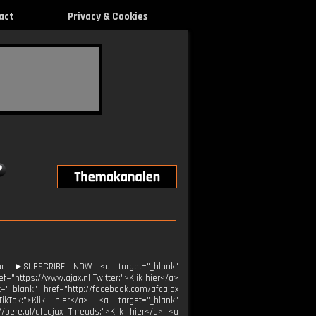
act
Privacy & Cookies
ac ►SUBSCRIBE NOW <a target="_blank"
="https://www.ajax.nl Twitter:">Klik hier</a>
="_blank" href="http://facebook.com/afcajax
TikTok:">Klik hier</a> <a target="_blank"
//bere.al/afcajax Threads:">Klik hier</a> <a