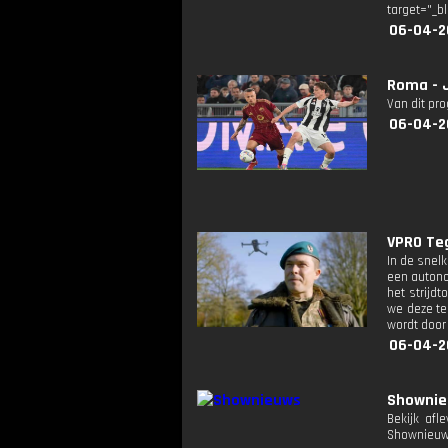
target="_b
06-04-2
Roma - 
Van dit pr
06-04-2
VPRO Teg
In de snelk
een autono
het strijd
we deze te
wordt door
06-04-2
Showni
Bekijk afl
Shownieuw