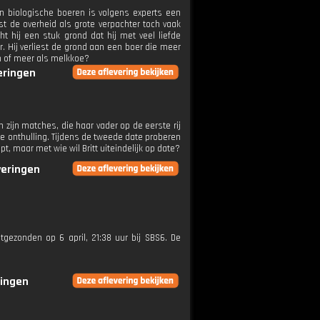
an biologische boeren is volgens experts een
t de overheid als grote verpachter toch vaak
t hij een stuk grond dat hij met veel liefde
er. Hij verliest de grond aan een boer die meer
en of meer als melkkoe?
veringen
n zijn matches, die haar vader op de eerste rij
ere onthulling. Tijdens de tweede date proberen
apt, maar met wie wil Britt uiteindelijk op date?
veringen
itgezonden op 6 april, 21:38 uur bij SBS6. De
ringen