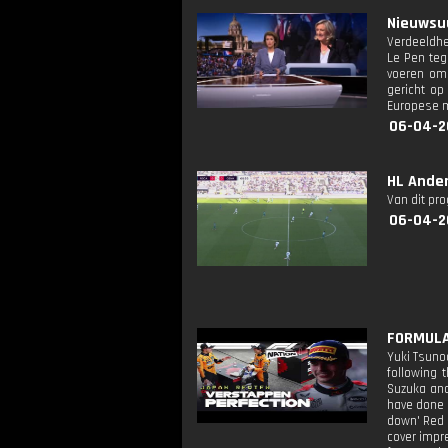
Nieuwsuu
Verdeeldhe
Le Pen teg
voeren om 
gericht op
Europese m
06-04-2
HL Ander
Van dit pr
06-04-2
FORMULA 
Yuki Tsunod
following 
Suzuka and
have done 
down' Red B
cover impr