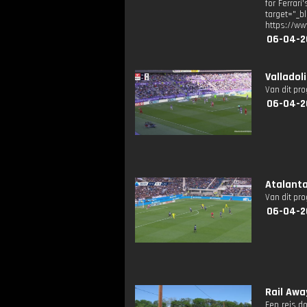
for Ferrar
target="
https://ww
06-04-2
Valladol
Van dit pr
06-04-2
Atalanta
Van dit pr
06-04-2
Rail Away
Een reis d