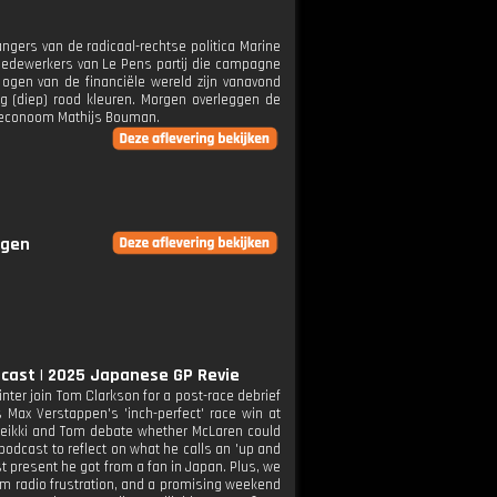
ngers van de radicaal-rechtse politica Marine
medewerkers van Le Pens partij die campagne
ogen van de financiële wereld zijn vanavond
ng (diep) rood kleuren. Morgen overleggen de
r-econoom Mathijs Bouman.
ngen
dcast | 2025 Japanese GP Revie
nter join Tom Clarkson for a post-race debrief
 Max Verstappen's 'inch-perfect' race win at
 Heikki and Tom debate whether McLaren could
odcast to reflect on what he calls an 'up and
st present he got from a fan in Japan. Plus, we
eam radio frustration, and a promising weekend