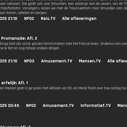
 veel welvaart. Dat geldt ook voor Gmunden, een plaatsje aan de oevers van de
chdorferbahn. Vervolgens reizen we met de Traunseetram naar Gmunden aan de 
or meren, valleien en bergen.
025 21:10
NPO2
Reis.TV
Alle afleveringen
 Promenade: Afl. 2
bbinge laat zijn vaste gasten kennismaken met het Franse leven. Ondertussen wo
he le Rat en nog talloze andere dingen.
025 21:10
NPO3
Amusement.TV
Mensen.TV
Alle afle
 erfelijk: Afl. 1
an Weezel gaat in gesprek met Adriaan van Dis en Meral Polat over hoe oorlog hun
025 20:45
NPO2
Amusement.TV
Informatief.TV
Men