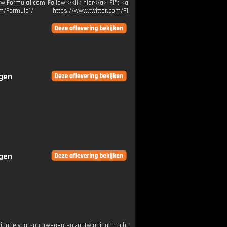
www.Formula1.com Follow">Klik hier</a> F1®: <a
m/Formula1/ https://www.twitter.com/F1
ngen
ngen
mbinatie van spoorwegen en zoutwinning bracht