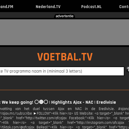
land.FM
Nederland.TV
Podcast.NL
Cont
VOETBAL.TV
: We keep going! ⚪🔴⚪ | Highlights Ajax - NAC | Eredivisie
vatting van het duel tussen Ajax en NAC in de Eredivisie. #ajan
://ajax.ms/subscribe ►FOLLOW">Klik hier</a> US Website: <a target="_blank" href
"_blank" href="http://twitter.com/afcajax Facebook:">Klik hier</a> <a target
:">Klik hier</a> <a target="_blank" href="http://instagram.com/afcajax 
://tiktok.com/@afcajax BeReal:">Klik hier</a> <a target="_blank" href="https: