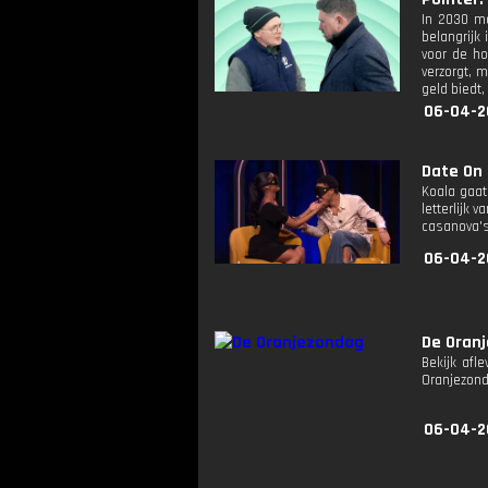
In 2030 mo
belangrijk
voor de ho
verzorgt, m
geld biedt
06-04-2
Date On 
Koala gaat 
letterlijk 
casanova's 
06-04-2
De Oran
Bekijk afl
Oranjezon
06-04-2