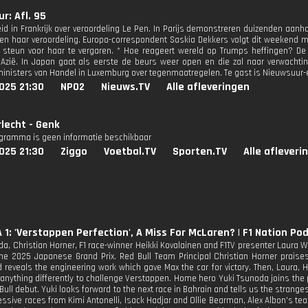
r: Afl. 95
id in Frankrijk over veroordeling Le Pen. In Parijs demonstreren duizenden aanha
en haar veroordeling. Europa-correspondent Saskia Dekkers volgt dit weekend 
steun voor haar te vergaren. * Hoe reageert wereld op Trumps heffingen? De 
 Azië. In Japan gaat als eerste de beurs weer open en die zal naar verwachti
inisters van Handel in Luxemburg over tegenmaatregelen. Te gast is Nieuwsuu
025 21:30
NPO2
Nieuws.TV
Alle afleveringen
lecht - Genk
ogramma is geen informatie beschikbaar
025 21:30
Ziggo
Voetbal.TV
Sporten.TV
Alle afleveri
1: 'Verstappen Perfection', A Miss For McLaren? | F1 Nation Po
a, Christian Horner, F1 race-winner Heikki Kovalainen and F1TV presenter Laura Wi
the 2025 Japanese Grand Prix. Red Bull Team Principal Christian Horner praises
 reveals the engineering work which gave Max the car for victory. Then, Laura,
anything differently to challenge Verstappen. Home hero Yuki Tsunoda joins the p
ull debut. Yuki looks forward to the next race in Bahrain and tells us the strange
essive races from Kimi Antonelli, Isack Hadjar and Ollie Bearman, Alex Albon's t