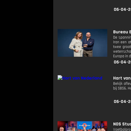
06-04-2
Bureau B
De spannin
Iran een a
twee groot
wetenschap
Europa in d
06-04-2
Hart van
Bekijk afle
bij SBS6. 
06-04-2
NOS Stud
Voetbalpro