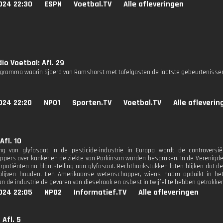
024 22:30
ESPN
Voetbal.TV
Alle afleveringen
io Voetbal: Afl. 29
gramma waarin Sjoerd van Ramshorst met tafelgasten de laatste gebeurtenissen
024 22:20
NPO1
Sporten.TV
Voetbal.TV
Alle afleverin
Afl. 10
ng van glyfosaat in de pesticide-industrie in Europa wordt de controversië
pers over kanker en de ziekte van Parkinson worden besproken. In de Verenigd
rpatiënten na blootstelling aan glyfosaat. Rechtbankstukken laten blijken dat
lijven houden. Een Amerikaanse wetenschapper, wiens naam opduikt in het E
n de industrie de gevaren van dieselrook en asbest in twijfel te hebben getrokke
024 22:05
NPO2
Informatief.TV
Alle afleveringen
 Afl. 5