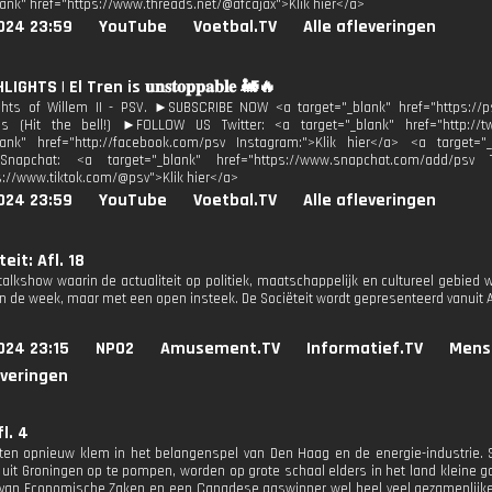
lank" href="https://www.threads.net/@afcajax">Klik hier</a>
024 23:59
YouTube
Voetbal.TV
Alle afleveringen
IGHTS | El Tren is 𝐮𝐧𝐬𝐭𝐨𝐩𝐩𝐚𝐛𝐥𝐞 🚂🔥
ights of Willem II - PSV. ►SUBSCRIBE NOW <a target="_blank" href="https:/
ons (Hit the bell!) ►FOLLOW US Twitter: <a target="_blank" href="http://t
lank" href="http://facebook.com/psv Instagram:">Klik hier</a> <a target="_
Snapchat: <a target="_blank" href="https://www.snapchat.com/add/psv T
s://www.tiktok.com/@psv">Klik hier</a>
024 23:59
YouTube
Voetbal.TV
Alle afleveringen
eit: Afl. 18
 talkshow waarin de actualiteit op politiek, maatschappelijk en cultureel gebi
n de week, maar met een open insteek. De Sociëteit wordt gepresenteerd vanuit
024 23:15
NPO2
Amusement.TV
Informatief.TV
Mens
everingen
l. 4
tten opnieuw klem in het belangenspel van Den Haag en de energie-industrie. 
 uit Groningen op te pompen, worden op grote schaal elders in het land kleine 
 van Economische Zaken en een Canadese gaswinner wel heel veel gezamenlijk