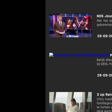
NOS Jour
Met het l
gebarentaa
29-09-2
P
Bekijk afle
bij SBS6. 
29-09-2
3 op Reis
Chris maakt
familiegesc
te komen p
deze verras