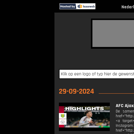
Neder
29-09-2024
AFC Ajax
De samenv
href="http
<a target=
Instagram
href="http