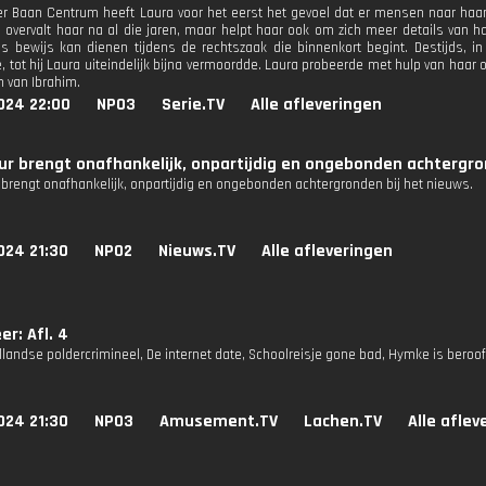
ter Baan Centrum heeft Laura voor het eerst het gevoel dat er mensen naar haar
overvalt haar na al die jaren, maar helpt haar ook om zich meer details van ha
ls bewijs kan dienen tijdens de rechtszaak die binnenkort begint. Destijds, 
, tot hij Laura uiteindelijk bijna vermoordde. Laura probeerde met hulp van haar o
n van Ibrahim.
024 22:00
NPO3
Serie.TV
Alle afleveringen
r brengt onafhankelijk, onpartijdig en ongebonden achtergron
brengt onafhankelijk, onpartijdig en ongebonden achtergronden bij het nieuws.
024 21:30
NPO2
Nieuws.TV
Alle afleveringen
er: Afl. 4
landse poldercrimineel, De internet date, Schoolreisje gone bad, Hymke is beroof
024 21:30
NPO3
Amusement.TV
Lachen.TV
Alle aflev