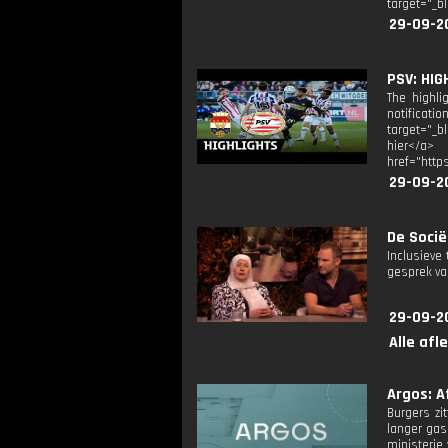
target="_b
29-09-2
PSV: HIGHL
The highl
notificati
target="_b
hier</a> 
href="http
29-09-2
De Sociët
Inclusieve
gesprek va
29-09-2
Alle afl
Argos: Af
Burgers zi
langer gas
ministerie