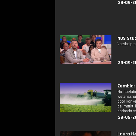
29-09-2
NOS Stud
Voetbalpro
29-09-2
Zembla: 
Na toelati
wetenschap
door kanke
de markt b
opdracht va
29-09-2
Laura H.: