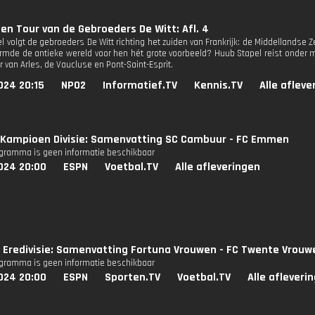
en Tour van de Gebroeders De Witt: Afl. 4
 volgt de gebroeders De Witt richting het zuiden van Frankrijk: de Middellandse Z
rmde de antieke wereld voor hen hét grote voorbeeld? Huub Stapel reist onder 
 van Arles, de Vaucluse en Pont-Saint-Esprit.
024 20:15
NPO2
Informatief.TV
Kennis.TV
Alle afleve
Kampioen Divisie: Samenvatting SC Cambuur - FC Emmen
ogramma is geen informatie beschikbaar
024 20:00
ESPN
Voetbal.TV
Alle afleveringen
 Eredivisie: Samenvatting Fortuna Vrouwen - FC Twente Vrouw
ogramma is geen informatie beschikbaar
024 20:00
ESPN
Sporten.TV
Voetbal.TV
Alle afleveri