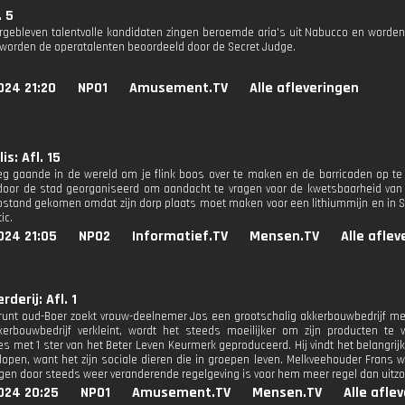
. 5
rgebleven talentvolle kandidaten zingen beroemde aria's uit Nabucco en worden
worden de operatalenten beoordeeld door de Secret Judge.
024 21:20
NPO1
Amusement.TV
Alle afleveringen
s: Afl. 15
eg gaande in de wereld om je flink boos over te maken en de barricaden op te
 door de stad georganiseerd om aandacht te vragen voor de kwetsbaarheid van 
opstand gekomen omdat zijn dorp plaats moet maken voor een lithiummijn en in 
ic.
024 21:05
NPO2
Informatief.TV
Mensen.TV
Alle afle
derij: Afl. 1
runt oud-Boer zoekt vrouw-deelnemer Jos een grootschalig akkerbouwbedrijf met
kkerbouwbedrijf verkleint, wordt het steeds moeilijker om zijn producten te
es met 1 ster van het Beter Leven Keurmerk geproduceerd. Hij vindt het belangrij
lopen, want het zijn sociale dieren die in groepen leven. Melkveehouder Frans 
en door steeds weer veranderende regelgeving is voor hem meer regel dan uitzo
024 20:25
NPO1
Amusement.TV
Mensen.TV
Alle afle