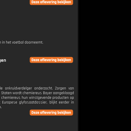
 in het voetbal doorneemt.
gen
le onkruidverdelger onderzocht. Zorgen van
e Staten wordt chemiereus Bayer aangeklaagd
 de chemiereus hun winstgevende producten op
uropese glyfosaatdossier, blijkt eerder in
n.