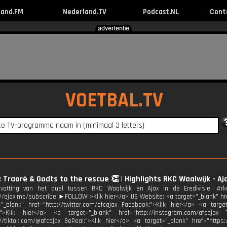
land.FM
Nederland.TV
Podcast.NL
Cont
VOETBAL.TV
: Traoré & Godts to the rescue 👏 | Highlights RKC Waalwijk - Ajax
atting van het duel tussen RKC Waalwijk en Ajax in de Eredivisie. #r
://ajax.ms/subscribe ►FOLLOW">Klik hier</a> US Website: <a target="_blank" href
"_blank" href="http://twitter.com/afcajax Facebook:">Klik hier</a> <a target
:">Klik hier</a> <a target="_blank" href="http://instagram.com/afcajax 
://tiktok.com/@afcajax BeReal:">Klik hier</a> <a target="_blank" href="https: