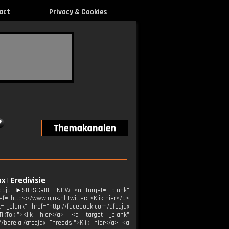
act
Privacy & Cookies
 | Eredivisie
kcaja ►SUBSCRIBE NOW <a target="_blank"
="https://www.ajax.nl Twitter:">Klik hier</a>
="_blank" href="http://facebook.com/afcajax
TikTok:">Klik hier</a> <a target="_blank"
//bere.al/afcajax Threads:">Klik hier</a> <a