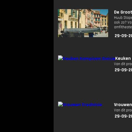
De Groot
Huub Stapel
ook zo? Vo
amfitheater
29-09-2
Keuken 
Van dit pr
29-09-2
Vrouwen
Van dit pr
29-09-2