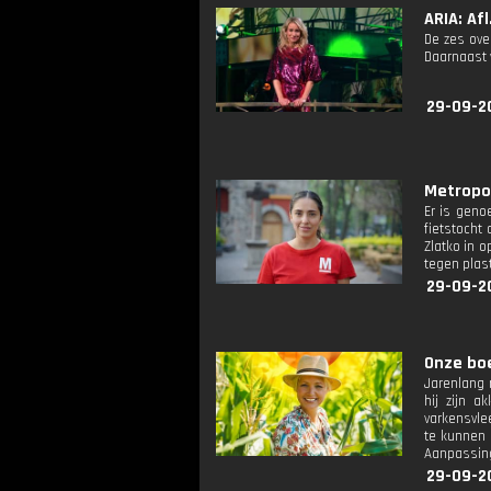
ARIA: Afl
De zes ove
Daarnaast 
29-09-2
Metropoli
Er is geno
fietstocht
Zlatko in 
tegen plast
29-09-2
Onze boer
Jarenlang 
hij zijn a
varkensvle
te kunnen 
Aanpassing
29-09-2