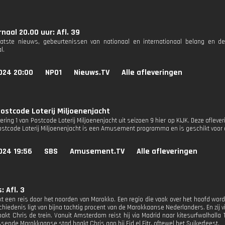
naal 20.00 uur: Afl. 39
aatste nieuws, gebeurtenissen van nationaal en internationaal belang en d
l.
024 20:00
NPO1
Nieuws.TV
Alle afleveringen
ostcode Loterij Miljoenenjacht
vering 1 van Postcode Loterij Miljoenenjacht uit seizoen 9 hier op KIJK. Deze aflev
Postcode Loterij Miljoenenjacht is een Amusement programma en is geschikt voor a
024 19:56
SBS
Amusement.TV
Alle afleveringen
: Afl. 3
 een reis door het noorden van Marokko. Een regio die vaak over het hoofd wordt g
hiedenis ligt van bijna tachtig procent van de Marokkaanse Nederlanders. En zij v
akt Chris de trein. Vanuit Amsterdam reist hij via Madrid naar kitesurfwalhalla T
sende Marokkaanse stad haakt Chris aan bij Eid el Fitr, oftewel het Suikerfeest.