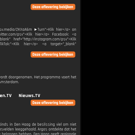
/psv.media/2KXaA6m ►Turn">Klik hier</a> on
witter.com/psv">Klik hier</a> Facebook: <a
blank" href="http://instagram.com/psv">Klik
ikTok:">Klik hier</a> <a target="_blank"
ed wordt doorgenomen. Het programma voert het
 Amsterdam.
en.TV
Nieuws.TV
Sinds in Den Haag de beslissing viel om niet
gasvelden leeggehaald. Argos ontdekte dat het
e belangen hebben. Den Haag geeft regionale