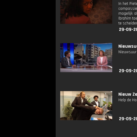
In het Pie
compassie 
mogelijk a
Ibrahim toe
te scheide
29-09-2
Nieuwsuu
Nieuwsuur 
29-09-2
Nieuw Ze
Help de Hol
29-09-2