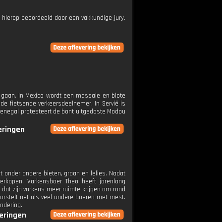
 hierop beoordeeld door een vakkundige jury.
 gaan. In Mexico wordt een massale en blote
de fietsende verkeersdeelnemer. In Servië is
Senegal protesteert de bont uitgedoste Modou
veringen
 onder andere bieten, graan en lelies. Nadat
 verkopen. Varkensboer Theo heeft jarenlang
k dat zijn varkens meer ruimte krijgen om rond
worstelt net als veel andere boeren met mest.
ndering.
veringen