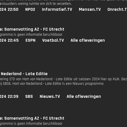
estuurders weinig ruimte om zich te verzetten.
024 22:50
NPO2
Informatief.TV
Mensen.TV
Onrecht.
ie: Samenvatting AZ - FC Utrecht
ogramma is geen informatie beschikbaar
024 22:45
ESPN
Voetbal.TV
Alle afleveringen
 Nederland - Late Editie
evering 273 van Hart van Nederland - Late Editie uit seizoen 2024 hier op KIJK. D
bij SBS6. Hart van Nederland - Late Editie is een Nieuws programma
024 22:39
SBS
Nieuws.TV
Alle afleveringen
ie: Samenvatting AZ - FC Utrecht
ogramma is geen informatie beschikbaar