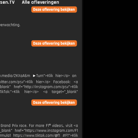
sen.TV
Alle afleveringen
verwachting.
v.media/2KXaA6m ►Turn">Klik hier</a> on
witter.com/psv">Klik hier</a> Facebook: <a
blank" href="http://instagram.com/psv">Klik
ikTok:">Klik hier</a> <a target="_blank"
rand Prix race. For more F1® videos, visit <a
"_blank" href="https://www.instagram.com/F1
rmula1 https://www.tiktok.com/@f1 #F1">Klik