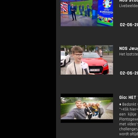
NOS Stud
Livebeelde
02-06-2
NOS Jeug
Het laatste
02-06-2
Gio: HET
♦ Bedankt v
">Klik hier
een kijkje
Plantagewe
met video's
challenges
wordt altij