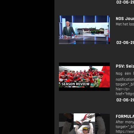
02-06-2
NOS Jour
Met het la
02-06-2
PSV: Sei
Nog één k
notificati
target="_b
hier</a> 
href="http
02-06-2
FORMULA 
After many
target="_b
https://ww