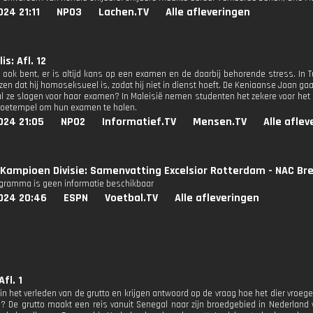
24 21:11
NPO3
Lachen.TV
Alle afleveringen
s: Afl. 12
 ook bent, er is altijd kans op een examen en de daarbij behorende stress. In T
jzen dat hij homoseksueel is, zodat hij niet in dienst hoeft. De Keniaanse Joan g
zal ze slagen voor haar examen? In Maleisië nemen studenten het zekere voor he
doetempel om hun examen te halen.
024 21:05
NPO2
Informatief.TV
Mensen.TV
Alle afle
Kampioen Divisie: Samenvatting Excelsior Rotterdam - NAC Br
ogramma is geen informatie beschikbaar
024 20:46
ESPN
Voetbal.TV
Alle afleveringen
Afl. 1
n het verleden van de grutto en krijgen antwoord op de vraag hoe het dier vroeger
? De grutto maakt een reis vanuit Senegal naar zijn broedgebied in Nederland via