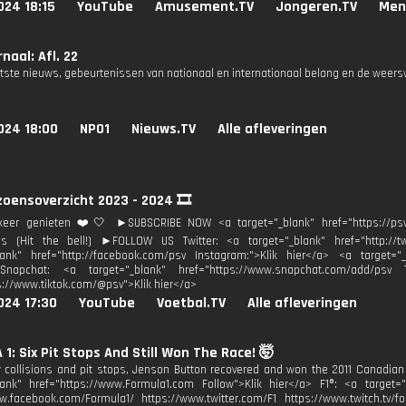
024 18:15
YouTube
Amusement.TV
Jongeren.TV
Men
naal: Afl. 22
atste nieuws, gebeurtenissen van nationaal en internationaal belang en de weers
024 18:00
NPO1
Nieuws.TV
Alle afleveringen
zoensoverzicht 2023 - 2024 🎞
eer genieten ❤️🤍 ►SUBSCRIBE NOW <a target="_blank" href="https://ps
ons (Hit the bell!) ►FOLLOW US Twitter: <a target="_blank" href="http://t
lank" href="http://facebook.com/psv Instagram:">Klik hier</a> <a target="_
Snapchat: <a target="_blank" href="https://www.snapchat.com/add/psv T
s://www.tiktok.com/@psv">Klik hier</a>
024 17:30
YouTube
Voetbal.TV
Alle afleveringen
1: Six Pit Stops And Still Won The Race! 🤯
 collisions and pit stops, Jenson Button recovered and won the 2011 Canadian G
lank" href="https://www.Formula1.com Follow">Klik hier</a> F1®: <a target=
w.facebook.com/Formula1/ https://www.twitter.com/F1 https://www.twitch.tv/fo