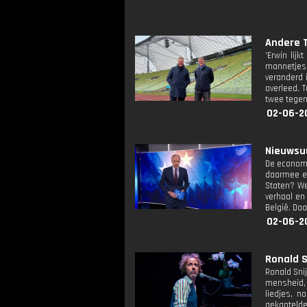
Andere T
'Erwin lij
mannetjesp
veranderd i
overleed. 
twee tegen
02-06-2
Nieuwsuu
De economi
daarmee en
Staten? We
verhaal en
België. Da
02-06-2
Ronald Sn
Ronald Snij
mensheid, 
liedjes, n
gekantelde