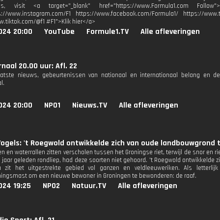
s, visit <a target="_blank" href="https://www.Formula1.com Follow"
s://www.instagram.com/F1 https://www.facebook.com/Formula1/ https://www.tw
w.tiktok.com/@f1 #F1">Klik hier</a>
024 20:00
YouTube
Formule1.TV
Alle afleveringen
naal 20.00 uur: Afl. 22
aatste nieuws, gebeurtenissen van nationaal en internationaal belang en d
l.
024 20:00
NPO1
Nieuws.TV
Alle afleveringen
ogels: 't Roegwold ontwikkelde zich van oude landbouwgrond 
en waterrallen zitten verscholen tussen het Groningse riet, terwijl de snor en ri
ig jaar geleden rondliep, had deze soorten niet gehoord. 't Roegwold ontwikkelde
u zit het uitgestrekte gebied vol ganzen en veldleeuweriken. Als letterli
ngsmast om een nieuwe bewoner in Groningen te bewonderen: de raaf.
024 19:25
NPO2
Natuur.TV
Alle afleveringen