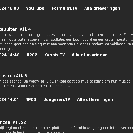
024 16:00
YouTube
Formule1.TV
Alle afleveringen
eBuiten: Afl. 4
Harm wonen met drie generaties op een verduurzaamd boerenerf in het Zuid-
 een waterput met zuiveringsinstallatie, een boomgaard en een grote moestuin zijn
Miranda gaat aan de slag met een boon van Hollandse bodem: de veldboon. Ze
roodjes.
024 14:48
NPO2
Kennis.TV
Alle afleveringen
usical: Afl. 6
n basisschool De Wegwijzer uit Zierikzee gaat op musicalkamp om hun musical in
al experts Maurice Wijnen en Carline Brouwer.
024 14:01
NPO3
Jongeren.TV
Alle afleveringen
nzen: Afl. 22
rijk regionaal ziekenhuis op het platteland in Gambia wil graag een intensivec
renen de best mogelijke zorg te geven.