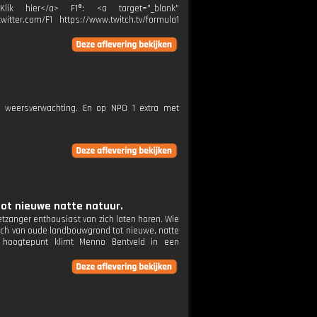
>Klik hier</a> F1®: <a target="_blank"
itter.com/F1 https://www.twitch.tv/formula1
e weersverwachting. En op NPO 1 extra met
tot nieuwe natte natuur.
etzanger enthousiast van zich laten horen. Wie
 zich van oude landbouwgrond tot nieuwe, natte
jk hoogtepunt klimt Menno Bentveld in een