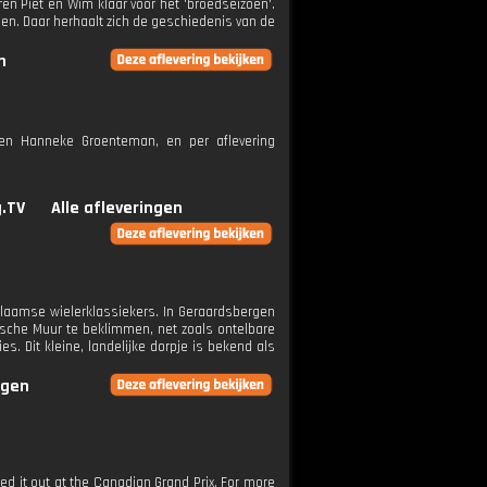
en Piet en Wim klaar voor het 'broedseizoen'.
enen. Daar herhaalt zich de geschiedenis van de
n
m en Hanneke Groenteman, en per aflevering
g.TV
Alle afleveringen
Vlaamse wielerklassiekers. In Geraardsbergen
ische Muur te beklimmen, net zoals ontelbare
. Dit kleine, landelijke dorpje is bekend als
ngen
ed it out at the Canadian Grand Prix. For more