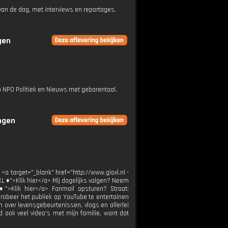
an de dag, met interviews en reportages.
gen
op NPO Politiek en Nieuws met gebarentaal.
ingen
 <a target="_blank" href="http://www.gioxl.nl -
XL ♦">Klik hier</a> Mij dagelijks volgen? Neem
 ♦">Klik hier</a> Fanmail opsturen? Straat:
probeer het publiek op YouTube te entertainen
en over levensgebeurtenissen, vlogs en allerlei
 ook veel video's met mijn familie, want dat