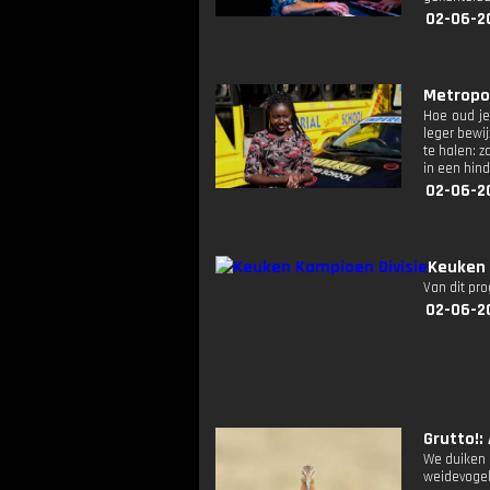
02-06-20
Metropoli
Hoe oud je
leger bewi
te halen: 
in een hin
02-06-2
Keuken 
Van dit pr
02-06-2
Grutto!: 
We duiken i
weidevogel