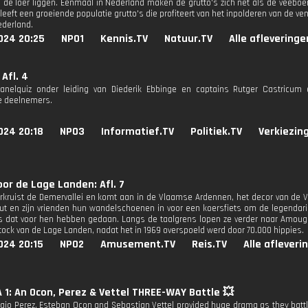
 de loer liggen. Eenmaal in Nederland maken de grutto's zich net als de veeboer
leeft een groeiende populatie grutto's die profiteert van het inpolderen van de v
ederland.
024 20:25
NPO1
Kennis.TV
Natuur.TV
Alle afleveringe
 Afl. 4
 panelquiz onder leiding van Diederik Ebbinge en captains Rutger Castricu
e deelnemers.
024 20:18
NPO3
Informatief.TV
Politiek.TV
Verkiezin
or de Lage Landen: Afl. 7
rkruist de Demervallei en komt aan in de Vlaamse Ardennen, het decor van de 
out en zijn vrienden hun wandelschoenen in voor een koersfiets om de legendar
s dat voor hen hebben gedaan. Langs de taalgrens lopen ze verder naar Amougies
ock van de Lage Landen, nadat het in 1969 overspoeld werd door 70.000 hippies.
024 20:15
NPO2
Amusement.TV
Reis.TV
Alle afleveri
1: An Ocon, Perez & Vettel THREE-WAY Battle 💥
ergio Perez, Esteban Ocon and Sebastian Vettel provided huge drama as they battl