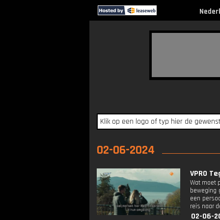
Neder
02-06-2024
VPRO Teg
Wat moet p
beweging ge
een persoo
reis naar d
02-06-2