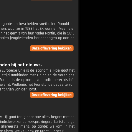
 elegante en bescheiden voetballer, Ronald de
n, waar ze in 1988 het EK wonnen. Veel is er
en het gemis van hun vader Martin, die in 2013
, halen jeugdvrienden herinneringen op aan de
den bij het nieuws.
e Europese Unie is de economie. Hoe gaat het
 strijd aanbinden met China en de Verenigde
uropa is de opkomst van radicaal-rechts hét
zwemt: Wallonië, het Franstalige gedeelte van
nt Arjen van der Horst.
how. Hij gaat terug naar hoe alles begon: met de
indrukwekkende versprekingen, kortstondige
e allereerste mens op aarde: welkom in het
an Show, Welke Show en Groot Succes 2.