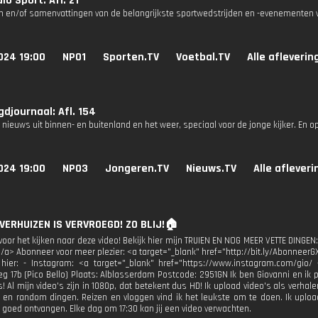
io Sport: Afl. 21
n en/of samenvattingen van de belangrijkste sportwedstrijden en -evenementen v
024 19:00
NPO1
Sporten.TV
Voetbal.TV
Alle afleverin
djournaal: Afl. 154
 nieuws uit binnen- en buitenland en het weer, speciaal voor de jonge kijker. En 
024 19:00
NPO3
Jongeren.TV
Nieuws.TV
Alle aflever
 VERHUIZEN IS VERVROEGD! ZO BLIJ!🏠
oor het kijken naar deze video! Bekijk hier mijn TRUIEN EN NOG MEER VETTE DINGEN:
</a> Abonneer voor meer plezier: <a target="_blank" href="http://bit.ly/AbonneerG
 hier: - Instagram: <a target="_blank" href="https://www.instagram.com/gio/
g 17b (Pico Bello) Plaats: Alblasserdam Postcode: 2951GN Ik ben Giovanni en ik 
! Al mijn video's zijn in 1080p, dat betekent dus HD! Ik upload video's als verhal
 en random dingen. Reizen en vloggen vind ik het leukste om te doen. Ik upload
d goed ontvangen. Elke dag om 17:30 kan jij een video verwachten.