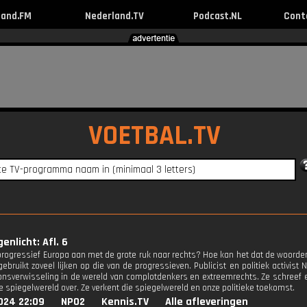
land.FM
Nederland.TV
Podcast.NL
Cont
VOETBAL.TV
enlicht: Afl. 6
rogressief Europa aan met de grote ruk naar rechts? Hoe kan het dat de woorden 
bruikt zoveel lijken op die van de progressieven. Publicist en politiek activist 
nsverwisseling in de wereld van complotdenkers en extreemrechts. Ze schreef e
e spiegelwereld over. Ze verkent die spiegelwereld en onze politieke toekomst.
024 22:09
NPO2
Kennis.TV
Alle afleveringen