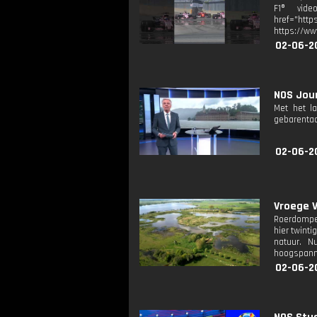
F1® video
href="http
https://ww
02-06-2
NOS Jour
Met het l
gebarentaa
02-06-2
Vroege V
Roerdompen 
hier twint
natuur. N
hoogspanni
02-06-2