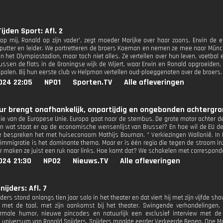
ijden Sport: Afl. 2
kt op mij, Ronald op zijn vader', zegt moeder Marijke over haar zoons. Erwin de
utter en leider. We portretteren de broers Koeman en nemen ze mee naar Münche
n het Olympiastadion, maar toch niet alles. Ze vertellen over hun leven, voetbal 
Tussen de flats in de Groningse wijk de Wijert, waar Erwin en Ronald opgroeiden
polen. Bij hun eerste club vv Helpman vertellen oud-ploeggenoten over de broers.
024 22:05
NPO1
Sporten.TV
Alle afleveringen
r brengt onafhankelijk, onpartijdig en ongebonden achtergron
e van de Europese Unie. Europa gaat naar de stembus. De grote motor achter d
 wat staat er op de economische wensenlijst van Brussel? En hoe wil de EU de
 bespreken het met huiseconoom Mathijs Bouman. * Verkiezingen Wallonië. In E
 immigratie is het dominante thema. Maar er is één regio die tegen de stroom in
ar maken ze juist een ruk naar links. Hoe komt dat? We schakelen met corresponde
024 21:30
NPO2
Nieuws.TV
Alle afleveringen
ijders: Afl. 7
ders stond onlangs tien jaar solo in het theater en dat viert hij met zijn vijfde s
met de taal, met zijn aankomst bij het theater. Swingende verhandelingen, 
ormale humor, nieuwe pincodes en natuurlijk een exclusief interview met d
 universum van Ronald Snijders. Snijders maakte eerder Verkeerde Benen, One M