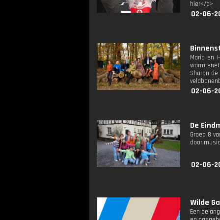
hier</a>
02-06-2
Binnenst
Maria en 
warmtenet,
Sharon de 
veldbonenb
02-06-2
De Eindm
Groep 8 va
door music
02-06-2
Wilde Ga
Een belang
en pasgebo