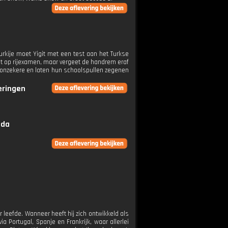
urkije moet Yigit met een test aan het Turkse
aat op rijexamen, maar vergeet de handrem eraf
t onzekere en laten hun schoolspullen zegenen
veringen
eda
 leefde. Wanneer heeft hij zich ontwikkeld als
 Portugal, Spanje en Frankrijk, waar allerlei