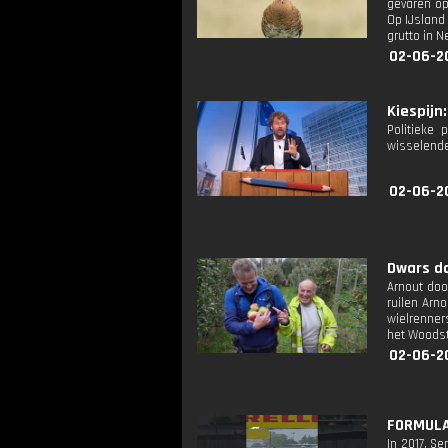
gevaren op
Op IJsland 
grutto in N
02-06-2
Kiespijn:
Politieke
wisselend
02-06-2
Dwars do
Arnout doo
ruilen Arn
wielrenner
het Woodst
02-06-2
FORMULA 
In 2017, S