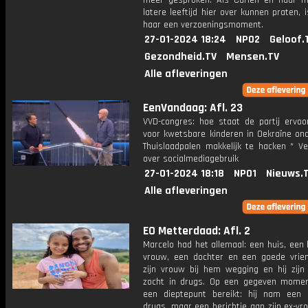
meer gesproken. Als Carien en haar 
latere leeftijd hier over kunnen praten, i
haar een verzoeningsmoment.
27-01-2024 18:24
NPO2
Geloof.
Gezondheid.TV
Mensen.TV
Alle afleveringen
EenVandaag: Afl. 23
VVD-congres: hoe staat de partij ervoo
voor kwetsbare kinderen in Oekraïne ond
Thuislaadpalen makkelijk te hacken * Ve
over socialmediagebruik
27-01-2024 18:18
NPO1
Nieuws.
Alle afleveringen
EO Metterdaad: Afl. 2
Marcelo had het allemaal: een huis, een
vrouw, een dochter en een goede vrien
zijn vrouw bij hem wegging en hij zijn 
zocht in drugs. Op een gegeven momen
een dieptepunt bereikt: hij nam een 
drugs, maar een berichtje aan zijn ex-v