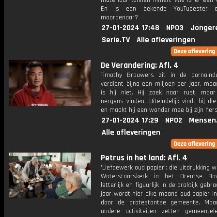
materiaal kunnen filmen. Wie is er een 
En is een bekende YouTubester 
moordenaar?
27-01-2024 17:48
NPO3
Jonger
Serie.TV
Alle afleveringen
De Verandering: Afl. 4
Timothy Brouwers zit in de pornoind
verdient bijna een miljoen per jaar, maa
is hij niet. Hij zoek naar rust, maa
nergens vinden. Uiteindelijk vindt hij di
en maakt hij een wonder mee bij zijn her
27-01-2024 17:29
NPO2
Mensen
Alle afleveringen
Petrus in het land: Afl. 4
'Liefdewerk oud papier': die uitdrukking w
Waterstaatskerk in het Drentse Bov
letterlijk en figuurlijk in de praktijk gebr
jaar wordt hier elke maand oud papier i
door de protestantse gemeente. Maa
andere activiteiten zetten gemeente