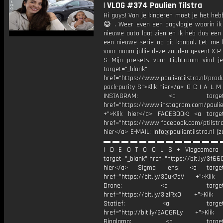
| VLOG #374 Paulien Tilstra
Hi guys! Van je kinderen moet je het he
😅 . Weer even een dagvlogje waarin ik
nieuwe auto laat zien en ik heb dus een
een nieuwe serie op dit kanaal. Let me
voor naam jullie deze zouden geven! X P
S Mijn presets voor Lightroom vind je
target="_blank"
href="https://www.paulientilstra.nl/prod
pack-purity S">Klik hier</a> O C I A L M
INSTAGRAM: <a target="_
href="https://www.instagram.com/paulien
+">Klik hier</a> FACEBOOK: <a target
href="https://www.facebook.com/ptilstr
hier</a> E-MAIL: info@paulientilstra.nl (z
▬ ▬ ▬ ▬ ▬ ▬ ▬ ▬ ▬ ▬ ▬ ▬ ▬ 
I D E O T O O L S + Vlogcamera 
target="_blank" href="https://bit.ly/3f66Q
hier</a> Sigma lens: <a target=
href="https://bit.ly/35uK7dV +">Klik
Drone: <a target="_b
href="https://bit.ly/3lzlRx0 +">Klik
Statief: <a target="_
href="http://bit.ly/2AOGRLy +">Klik
Ringlamp: <a target="_