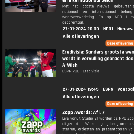
en internationaal belan
Met het laatste nieuws, gebeurteni
nationaal en internationaal bela
weersverwachting. En op NPO 1 e
gebarentaal.
27-01-2024 20:00
NPO1
Nieuws.
Alle afleveringen
Eredivisie: Sanders grootste we
wordt in vervulling gebracht do
A-Wish
ESPN VOD • Eredivisie
27-01-2024 19:45
ESPN
Voetbal
Alle afleveringen
Zapp Awards: Afl. 7
Live vanuit Studio 21 worden de NPO Za
uitgereikt. Welke jeugdprogramma's
sterren, artiesten en presentatoren val