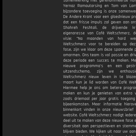
samenwerking met gerenommeerde nam
Yernaz Ramautarsing en Tom van Lam
bijzondere toevoeging is onze samenwe
De Andere Krant voor een gloednieuw p
dat een frisse impuls zal geven aan on
Shohreh Feshtali, de drijvende k
eigenaresse van Café Weltschmerz, d
visie: "Na maanden van hard we
Weltschmerz voor te bereiden op de
fase, zijn we klaar om deze spannende p
omarmen. Ons team is vol passie en dri
deze periode een succes te maken. Me
nieuwe programma’s en een gestru
uitzendschema, zijn we enthous
Weltschmerz nieuw leven in te blaze
maart kun je lid worden van Café Wel
Hiermee help je ons om betere progr
maken en kun je genieten van extra v
zoals driemaal per jaar gratis toegang
bijeenkomsten. Meer informatie hierov
binnenkort vinden in onze nieuwsbrief
website. Café Weltschmerz nodigt iedere
deel uit te maken van deze nieuwe fase e
diversiteit aan perspectieven en stemm
blijven bieden. We kijken uit naar uw a