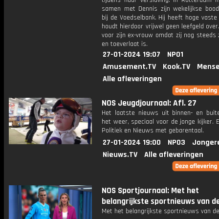
tijdens haar verslaving. In Rotterdam h
samen met Dennis zijn wekelijkse boo
bij de Voedselbank. Hij heeft hoge vaste
houdt hierdoor vrijwel geen leefgeld over.
voor zijn ex-vrouw omdat zij nog steeds 
en toeverlaat is.
27-01-2024 19:07
NPO1
Amusement.TV
Kook.TV
Mense
Alle afleveringen
NOS Jeugdjournaal: Afl. 27
Het laatste nieuws uit binnen- en buit
het weer, speciaal voor de jonge kijker.
Politiek en Nieuws met gebarentaal.
27-01-2024 19:00
NPO3
Jonger
Nieuws.TV
Alle afleveringen
NOS Sportjournaal: Met het
belangrijkste sportnieuws van d
Met het belangrijkste sportnieuws van de