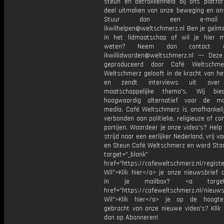
steun en betrokkenheid bij ons platfor
deel uitmaken van onze beweging en on
Stuur dan een e-mail 
ikwilhelpen@weltschmerz.nl Ben je geïnt
in het lidmaatschap of wil je hier 
weten? Neem dan contact o
ikwillidworden@weltschmerz.nl --- Deze
geproduceerd door Café Weltschme
Weltschmerz gelooft in de kracht van he
en zendt interviews uit over 
maatschappelijke thema's. Wij bi
hoogwaardig alternatief voor de ma
media. Café Weltschmerz is onafhankelij
verbonden aan politieke, religieuze of c
partijen. Waardeer je onze video's? Help
strijd naar een eerlijker Nederland, vrij v
en Steun Café Weltschmerz en word Sta
target="_blank"
href="https://cafeweltschmerz.nl/registe
Wil">Klik hier</a> je onze nieuwsbrief 
in je mailbox? <a target="
href="https://cafeweltschmerz.nl/nieuws
Wil">Klik hier</a> je op de hoogt
gebracht van onze nieuwe video's? Klik 
dan op Abonneren!