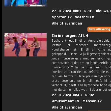
27-01-2024 18:51
NPO1
Nieuws.
Sporten.TV
Voetbal.TV
Alle afleveringen
Zin in morgen: Afl. 4
Sosha ontmoet Eméli en Anne die beiden
leeftijd al moesten mantelzorg
Handjehelpen zijn Eméli en Anne aa
gekoppeld. Deze vrijwilligersorganisat
jonge mantelzorgers met een ervarings
contact. Hoe is dat om op jonge leeftijd
mantelzorgen? In de tuin heeft Frodo
hoekjes en altaartjes gecreëerd, die een
zijn van hemzelf. Deze plekken zijn voo
grote betekenis en bij elk heeft hij 
verhaal. Hij heeft een bijzondere band 
met de tuin en alles wat hij daarin laat g
27-01-2024 18:43
NPO2
Amusement.TV
Mensen.TV
Alle afleveringen