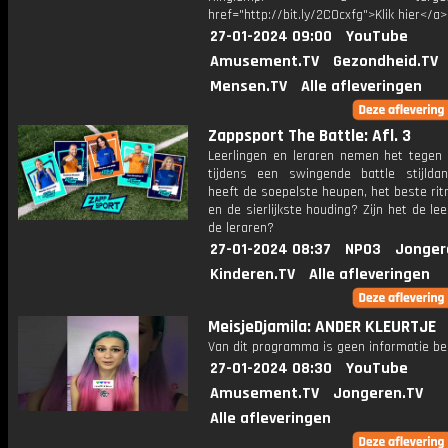
href="http://bit.ly/2C0cxfg">Klik hier</a>
27-01-2024 09:00
YouTube
Amusement.TV
Gezondheid.TV
Mensen.TV
Alle afleveringen
Zappsport The Battle: Afl. 3
Leerlingen en leraren nemen het tegen 
tijdens een swingende battle stijlda
heeft de soepelste heupen, het beste ri
en de sierlijkste houding? Zijn het de lee
de leraren?
27-01-2024 08:37
NPO3
Jonger
Kinderen.TV
Alle afleveringen
MeisjeDjamila: ANDER KLEURTJE
Van dit programma is geen informatie be
27-01-2024 08:30
YouTube
Amusement.TV
Jongeren.TV
Alle afleveringen