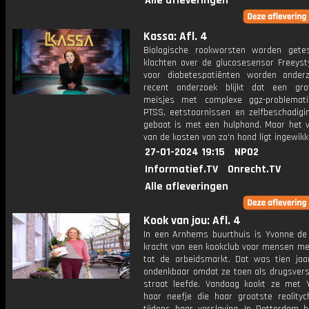
Alle afleveringen
Kassa: Afl. 4
Biologische rookworsten worden get
klachten over de glucosesensor Freeysty
voor diabetespatiënten worden onderz
recent onderzoek blijkt dat een gr
meisjes met complexe ggz-problemati
PTSS, eetstoornissen en zelfbeschadigi
gebaat is met een hulphond. Maar het 
van de kosten van zo'n hond ligt ingewikk
27-01-2024 19:15
NPO2
Informatief.TV
Onrecht.TV
Alle afleveringen
Kook van jou: Afl. 4
In een Arnhems buurthuis is Yvonne de 
kracht van een kookclub voor mensen me
tot de arbeidsmarkt. Dat was tien jaa
ondenkbaar omdat ze toen als drugsvers
straat leefde. Vandaag kookt ze met 
haar neefje die haar grootste reality