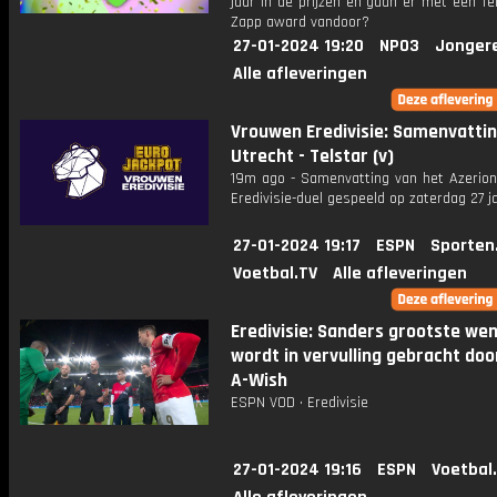
jaar in de prijzen en gaan er met een f
Zapp award vandoor?
27-01-2024 19:20
NPO3
Jonger
Alle afleveringen
Vrouwen Eredivisie: Samenvatti
Utrecht - Telstar (v)
19m ago - Samenvatting van het Azerio
Eredivisie-duel gespeeld op zaterdag 27 ja
27-01-2024 19:17
ESPN
Sporten
Voetbal.TV
Alle afleveringen
Eredivisie: Sanders grootste we
wordt in vervulling gebracht do
A-Wish
ESPN VOD • Eredivisie
27-01-2024 19:16
ESPN
Voetbal