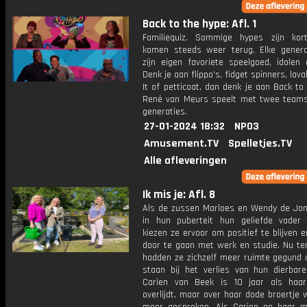
Back to the hype: Afl. 1
Familiequiz. Sommige hypes zijn kor
komen steeds weer terug. Elke genera
zijn eigen favoriete speelgoed, idolen
Denk je aan flippo's, fidget spinners, lav
It of petticoat, dan denk je aan Back to
René van Meurs speelt met twee teams
generaties.
27-01-2024 18:32
NPO3
Amusement.TV
Spelletjes.TV
Alle afleveringen
Ik mis je: Afl. 8
Als de zussen Marloes en Wendy de Jo
in hun puberteit hun geliefde vader v
kiezen ze ervoor om positief te blijven
door te gaan met werk en studie. Nu ter
hadden ze zichzelf meer ruimte gegund o
staan bij het verlies van hun dierbare
Carien van Beek is 10 jaar als haar
overlijdt, maar over haar dode broertje 