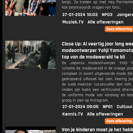
langs. Ze treden op met Hey Parment
Kok beantwoordt vragen van fans.
27-01-2024 10:03
NPO3
Jonger
Muziek.TV
Alle afleveringen
Close Up: Al veertig jaar lang we
modeontwerper Yohji Yamamoto
top van de modewereld te bli
De Japanse modeontwerper Yohji 
schokte de modewereld in de vroege jar
compleet in zwart uitgevoerde mode die 
gedrapeerd silhouet liet zien. Veertig jaa
de oude meester succesvoller dan ooit.
vinden zijn looks een verfrissend altern
de uniforme mode van vandaag en late
graag in zien op Instagram.
27-01-2024 09:05
NPO1
Cultuur
Kennis.TV
Alle afleveringen
Van je kinderen moet je het hebb