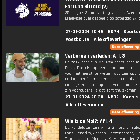
Fortuna Sittard (v)
25m ago - Samenvatting van het Azerio
Eredivisie-duel gespeeld op zaterdag 27 ja
27-01-2024 20:45
ESPN
Sporte
Voetbal.TV
Alle afleveringen
Verborgen verleden: Afl. 3
Op zoek naar zijn Molukse roots gaat mu
Freek Bartels op een emotionele reis.
voor het eerst te weten wat zijn opa t
oorlog heeft meegemaakt. En als F
eindelijk voet zet op het verre moedere
zijn voorouders, is dat echt thuiskomen.
27-01-2024 20:38
NPO2
Kennis.
Alle afleveringen
Wie is de Mol?: Afl. 4
De kandidaten zijn Anna Gimbrère, Babs
Fons Hendriks, Jeroen Spitzenberger, Ji
Toorn, Justin Mooijer, Kees van der S