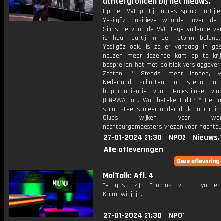
achtergronden bij het nieuws.
Op het VVD-partijcongres sprak partijle
Yesilgöz positieve woorden over de 
Sinds de voor de VVD tegenvallende ver
is haar partij in een storm beland
Yesilgöz ook. Is ze er vandaag in ge
neuzen meer dezelfde kant op te kr
bespreken het met politiek verslaggever
Zoeten. * Steeds meer landen, w
Nederland, schorten hun steun aa
hulporganisatie voor Palestijnse vluc
(UNRWA) op. Wat betekent dit? * Het n
staat steeds meer onder druk door ruim
Clubs wijken voor wonin
nachtburgemeesters vrezen voor nachtcu
27-01-2024 21:30
NPO2
Nieuws.
Alle afleveringen
MolTalk: Afl. 4
Te gast zijn Thomas van Luyn e
Kromowidjojo.
27-01-2024 21:30
NPO1