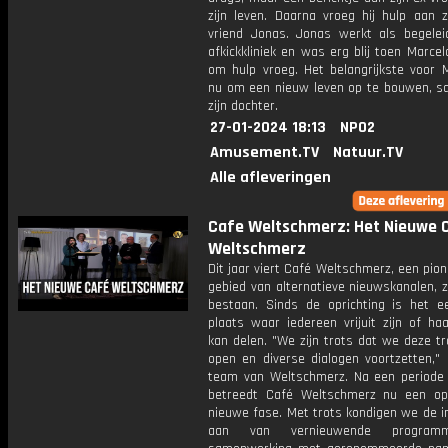
zijn leven. Daarna vroeg hij hulp aan z
vriend Jonas. Jonas werkt als begelei
afkickkliniek en was erg blij toen Marcelo
om hulp vroeg. Het belangrijkste voor M
nu om een nieuw leven op te bouwen, 
zijn dochter.
27-01-2024 18:13
NPO2
Amusement.TV
Natuur.TV
Alle afleveringen
Cafe Weltschmerz: Het Nieuwe 
Weltschmerz
Dit jaar viert Café Weltschmerz, een pion
gebied van alternatieve nieuwskanalen, zij
bestaan. Sinds de oprichting is het e
plaats waar iedereen vrijuit zijn of ha
kan delen. "We zijn trots dat we deze tr
open en diverse dialogen voortzetten," 
team van Weltschmerz. Na een periode 
betreedt Café Weltschmerz nu een o
nieuwe fase. Met trots kondigen we de i
aan van vernieuwende programm