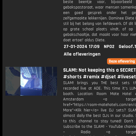
beste beentje voor, bijvoorbeeld
gebakspastoraat, waar mensen samenk
een goed gesprek onder het ge
zelfgemaakte lekkernijen. Dominee Diete 
stil bij het belang van liefdewerk. Of dit 
op grote schaal plaats vindt, of op 
gebakschaaltje, dat maakt voor haar niet
doet ertoe!' aldus Diete.
27-01-2024 17:09
NPO2
Geloof.
Alle afleveringen
SLAM!: Not keeping this a SECRET
#shorts #remix #djset #liveset
SLAM! brings you THE best sets t
recorded live at ADE. This time it's LU
booth. Location: Room Mate Hotel A
Amsterdam <a target="_
href="https://room-matehotels.com/en/a
More">Klik hier</a> live DJ sets? SLAM
almost daily the best DJs in our studio.
to this channel to stay tuned! Don’t 
subscribe to the SLAM! - YouTube channe
– Radio <a target="_b