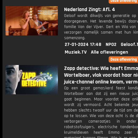
Nederland Zingt: Afl. 4
Geloof wordt dikwijls van generatie op 
doorgegeven. Het levende bewijs daar
familie Van der Vijver. Gert en Wia van 
verzorgen namelijk samen met hun ki
samenzang.
27-01-2024 17:48
NPO2
Geloof.
Muziek.TV
Alle afleveringen
Zapp detective: Wie heeft Emma
Wortelboer, vlak voordat haar n
juice-channel online kwam, verm
Op een groot gemaskerd feest kond
Wortelboer aan dat zij een nieuw juic
gaat beginnen. Maar voordat deze onl
wordt zij vermoord. Acht bekende jeu
hebben slechts twaalf uur de tijd om d
op te lossen. Wie van deze acht is de d
verborgen cameraatjes in onder
robotstofzuigers, electrische tandenbo
kruimeldieven heeft Emma zeer b