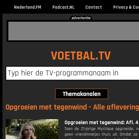
Nederland.FM
Podcast.NL
Contact
Privacy & Co
VOETBAL.TV
Opgroeien met tegenwind - Alle afleverin
Opgroeien met tegenwind: Afl. 4
Toen de 21-jarige Mystique opgroeide, n
geen vriendinnetjes thuis uit. Omdat ze