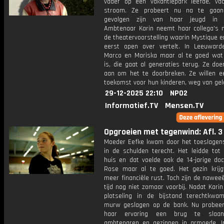
vader op een vakantiepark leefde, va
stroom. Ze probeert nu na te gaa
gevolgen zijn van haar jeugd in 
Ambtenaar Karin neemt haar collega's 
de theatervoorstelling waarin Mystique e
eerst open over vertelt. In Leeuwar
Marco en Mariska maar al te goed wa
is, die gaat al generaties terug. Ze doe
aan om het te doorbreken. Ze willen e
toekomst voor hun kinderen, weg van gel
29-12-2025 22:10
NPO2
Informatief.TV
Mensen.TV
Opgroeien met tegenwind: Afl. 3
Moeder Eefke kwam door het toeslagen
in de schulden terecht. Het leidde tot 
huis en dat voelde ook de 14-jarige doch
Rose maar al te goed. Het gezin krij
meer financiële rust. Toch zijn de nawee
tijd nog niet zomaar voorbij. Nadat Karin
plotseling in de bijstand terechtkwa
murw geslagen op de bank. Nu probee
haar ervaring een brug te slaa
ambtenaren en gezinnen in armoede. I