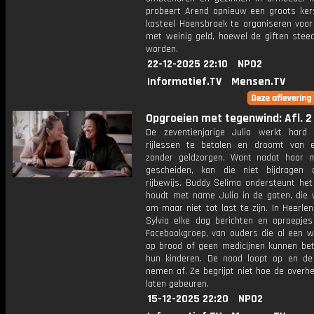
probeert Arend opnieuw een groots kers
kasteel Hoensbroek te organiseren voor
met weinig geld, hoewel de giften stee
worden.
22-12-2025 22:10
NPO2
Informatief.TV
Mensen.TV
Opgroeien met tegenwind: Afl. 2
De zeventienjarige Julia werkt har
rijlessen te betalen en droomt van 
zonder geldzorgen. Want nadat haar 
gescheiden, kan die niet bijdragen
rijbewijs. Buddy Selima ondersteunt het
houdt met name Julia in de gaten, die w
om maar niet tot last te zijn. In Heerle
Sylvia elke dag berichten en oproepjes
Facebookgroep, van ouders die al een w
op brood of geen medicijnen kunnen bet
hun kinderen. De nood loopt op en de
nemen af. Ze begrijpt niet hoe de overhe
laten gebeuren.
15-12-2025 22:20
NPO2