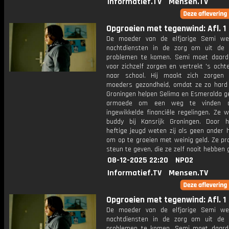
Informatief.TV
Mensen.TV
Opgroeien met tegenwind: Afl. 1
De moeder van de elfjarige Semi we
nachtdiensten in de zorg om uit de f
problemen te komen. Semi moet daard
voor zichzelf zorgen en vertrekt 's ocht
naar school. Hij maakt zich zorgen 
moeders gezondheid, omdat ze zo hard 
Groningen helpen Selima en Esmeralda ge
armoede om een weg te vinden d
ingewikkelde financiële regelingen. Ze 
buddy bij Kansrijk Groningen. Door 
heftige jeugd weten zij als geen ander 
om op te groeien met weinig geld. Ze pr
steun te geven, die ze zelf nooit hebben 
08-12-2025 22:20
NPO2
Informatief.TV
Mensen.TV
Opgroeien met tegenwind: Afl. 1
De moeder van de elfjarige Semi we
nachtdiensten in de zorg om uit de f
problemen te komen. Semi moet daard