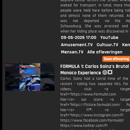
daycare center across the street, where
waited for transport. In total, more th
people were held here before being ta
and almost none of them returned. A
was not deported via the Holl
Schouwburg. She was arrested and 
when her hiding place was discovered in 
09-06-2026 17:00
YouTube
Amusement.TV
Cultuur.TV
Ken
Mensen.TV
Alle afleveringen
FORMULA 1: Carlos Sainz's Brutal
Monaco Experience 😖💥
Carlos Sainz had a torrid time of the 
restart - taking two separate hits. For
videos, visit: <a target="
href="https://www.Formula1.com Vis
hier</a> our store: <a target=
href="https://f1store.formula1.com/ Fol
hier</a> F1®: <a target="_
href="https://www.instagram.com/F1
https://www.facebook.com/Formula1/
https://www.twitter.com/F1