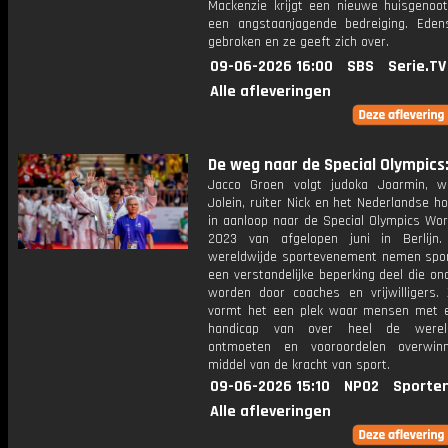
Mackenzie krijgt een nieuwe huisgenoot
een angstaanjagende bedreiging. Eden
gebroken en ze geeft zich over.
09-06-2026 16:00
SBS
Serie.TV
Alle afleveringen
De weg naar de Special Olympics:
Jacco Groen volgt judoka Joarmin, wi
Jolein, ruiter Nick en het Nederlandse 
in aanloop naar de Special Olympics Wo
2023 van afgelopen juni in Berlijn
wereldwijde sportevenement nemen spo
een verstandelijke beperking deel die o
worden door coaches en vrijwilligers.
vormt het een plek waar mensen met 
handicap van over heel de werel
ontmoeten en vooroordelen overwin
middel van de kracht van sport.
09-06-2026 15:10
NPO2
Sporte
Alle afleveringen