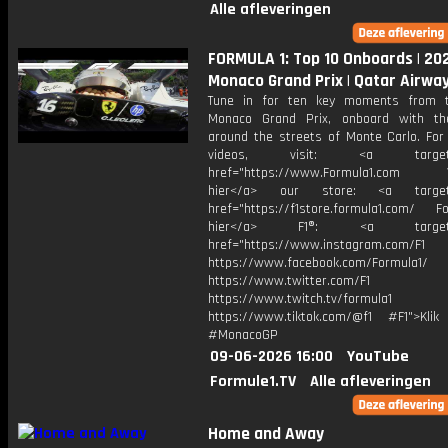
Alle afleveringen
FORMULA 1: Top 10 Onboards | 20
Monaco Grand Prix | Qatar Airwa
Tune in for ten key moments from 
Monaco Grand Prix, onboard with th
around the streets of Monte Carlo. For
videos, visit: <a target="
href="https://www.Formula1.com Vis
hier</a> our store: <a target=
href="https://f1store.formula1.com/ Fol
hier</a> F1®: <a target="_
href="https://www.instagram.com/F1
https://www.facebook.com/Formula1/
https://www.twitter.com/F1
https://www.twitch.tv/formula1
https://www.tiktok.com/@f1 #F1">Klik
#MonacoGP
09-06-2026 16:00
YouTube
Formule1.TV
Alle afleveringen
Home and Away