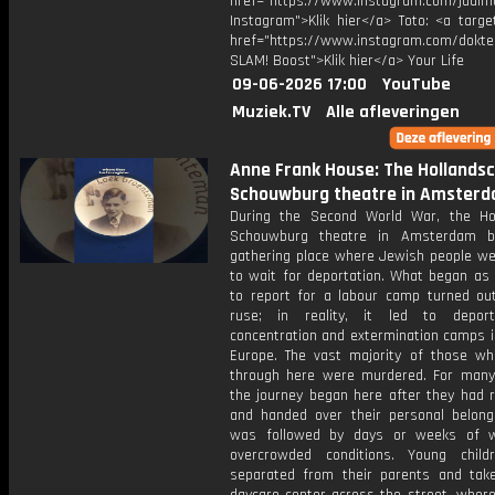
href="https://www.instagram.com/juulm
Instagram">Klik hier</a> Toto: <a targe
href="https://www.instagram.com/dokte
SLAM! Boost">Klik hier</a> Your Life
09-06-2026 17:00
YouTube
Muziek.TV
Alle afleveringen
Anne Frank House: The Hollands
Schouwburg theatre in Amster
During the Second World War, the Ho
Schouwburg theatre in Amsterdam 
gathering place where Jewish people we
to wait for deportation. What began as a
to report for a labour camp turned ou
ruse; in reality, it led to deport
concentration and extermination camps i
Europe. The vast majority of those w
through here were murdered. For many 
the journey began here after they had r
and handed over their personal belongi
was followed by days or weeks of w
overcrowded conditions. Young chil
separated from their parents and tak