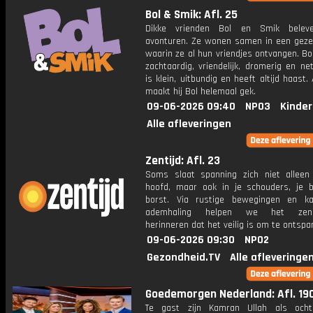
Bol & Smik: Afl. 25
Dikke vrienden Bol en Smik belev
avonturen. Ze wonen samen in een gezell
waarin ze al hun vriendjes ontvangen. Bol
zachtaardig, vriendelijk, dromerig en ne
is klein, uitbundig en heeft altijd haast.
maakt hij Bol helemaal gek.
09-06-2026 09:40
NPO3
Kinder
Alle afleveringen
Zentijd: Afl. 23
Soms slaat spanning zich niet alleen
hoofd, maar ook in je schouders, je b
borst. Via rustige bewegingen en k
ademhaling helpen we het zenuw
herinneren dat het veilig is om te ontspa
09-06-2026 09:30
NPO2
Gezondheid.TV
Alle afleveringe
Goedemorgen Nederland: Afl. 19
Te gast zijn Kamran Ullah als ocht