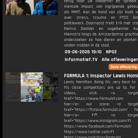
terug naar De Ridderhof en spreekt
mentale impact van ingrijpende gebeu
als MH17. Aan de hand van zijn boek ve
over stress, trauma en PTSS bi
politiewerk. Daarnaast trekt Erik met st
Remco Daalder en vogelkenner Auke
Hiemstra langs de Amsterdamse gracht
onderzoeken ze hoe dieren en planten
vinden midden in de stad.
09-06-2026 19:10
NPO2
Informatief.TV
Alle afleveringe
FORMULA 1: Inspector Lewis Hami
Lewis Hamilton doing his very best to
his close competitors are up to. For
videos, visit: <a target="
href="https://www.Formula1.com Vis
hier</a> our store: <a target=
href="https://f1store.formula1.com/ Fol
hier</a> F1®: <a target="_
href="https://www.instagram.com/F1
https://www.facebook.com/Formula1/
https://www.twitter.com/F1
https://www.twitch.tv/formula1