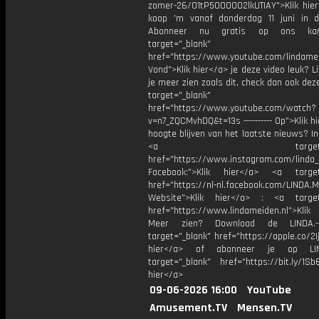
zomer-26/01tP5000002lkUTIAY">Klik hier
koop 'm vanaf donderdag 11 juni in d
Abonneer nu gratis op ons kan
target="_blank"
href="https://www.youtube.com/lindame
Vond">Klik hier</a> je deze video leuk? Li
je meer zien zoals dit, check dan ook dez
target="_blank"
href="https://www.youtube.com/watch?
v=n7_ZQCMvhDQ&t=13s ---------- Op">Klik h
hoogte blijven van het laatste nieuws? I
<a target="_bl
href="https://www.instagram.com/linda
Facebook:">Klik hier</a> <a target
href="https://nl-nl.facebook.com/LINDA.
Website">Klik hier</a> : <a target
href="https://www.lindameiden.nl">Klik
Meer zien? Download de LINDA.-
target="_blank" href="https://apple.co/2Ij
hier</a> of abonneer je op LI
target="_blank" href="https://bit.ly/1Sb
hier</a>
09-06-2026 16:00
YouTube
Amusement.TV
Mensen.TV