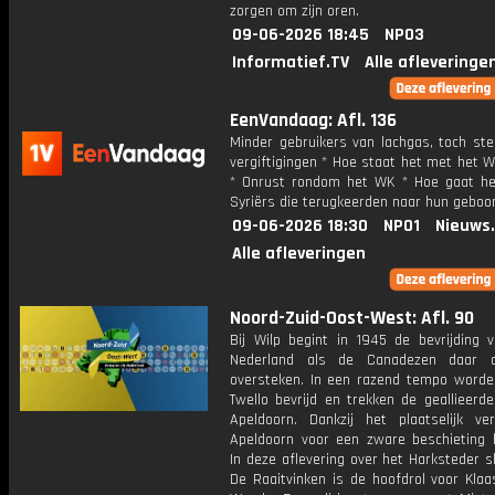
zorgen om zijn oren.
09-06-2026 18:45
NPO3
Informatief.TV
Alle afleveringe
EenVandaag: Afl. 136
Minder gebruikers van lachgas, toch st
vergiftigingen * Hoe staat het met het 
* Onrust rondom het WK * Hoe gaat h
Syriërs die terugkeerden naar hun geboo
09-06-2026 18:30
NPO1
Nieuws
Alle afleveringen
Noord-Zuid-Oost-West: Afl. 90
Bij Wilp begint in 1945 de bevrijding 
Nederland als de Canadezen daar d
oversteken. In een razend tempo worde
Twello bevrijd en trekken de geallieerde
Apeldoorn. Dankzij het plaatselijk verz
Apeldoorn voor een zware beschieting 
In deze aflevering over het Harksteder 
De Raaitvinken is de hoofdrol voor Klaa