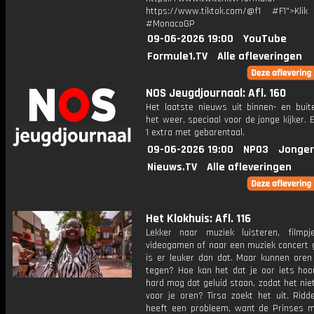
https://www.tiktok.com/@f1 #F1">Klik
#MonacoGP
09-06-2026 19:00
YouTube
Formule1.TV
Alle afleveringen
NOS Jeugdjournaal: Afl. 160
Het laatste nieuws uit binnen- en buit
het weer, speciaal voor de jonge kijker.
1 extra met gebarentaal.
09-06-2026 19:00
NPO3
Jonger
Nieuws.TV
Alle afleveringen
Het Klokhuis: Afl. 116
Lekker naar muziek luisteren, filmpje
videogamen of naar een muziek concert 
is er leuker dan dat. Maar kunnen oren
tegen? Hoe kan het dat je oor iets hoo
hard mag dat geluid staan, zodat het niet
voor je oren? Tirsa zoekt het uit. Ridd
heeft een probleem, want de Prinses m