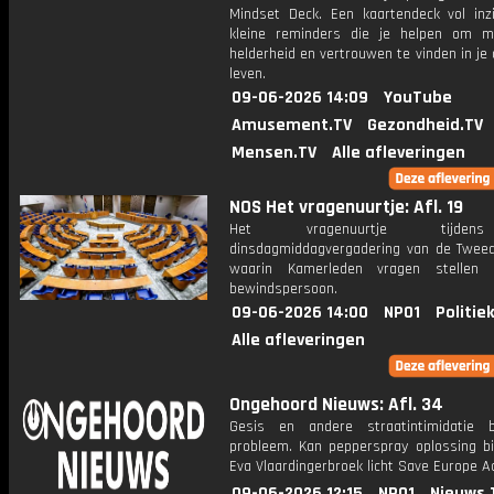
Mindset Deck. Een kaartendeck vol inz
kleine reminders die je helpen om m
helderheid en vertrouwen te vinden in je 
leven.
09-06-2026 14:09
YouTube
Amusement.TV
Gezondheid.TV
Mensen.TV
Alle afleveringen
NOS Het vragenuurtje: Afl. 19
Het vragenuurtje tijd
dinsdagmiddagvergadering van de Twee
waarin Kamerleden vragen stellen
bewindspersoon.
09-06-2026 14:00
NPO1
Politie
Alle afleveringen
Ongehoord Nieuws: Afl. 34
Gesis en andere straatintimidatie b
probleem. Kan pepperspray oplossing b
Eva Vlaardingerbroek licht Save Europe Ac
09-06-2026 12:15
NPO1
Nieuws.