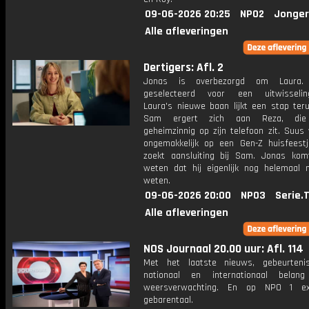
09-06-2026 20:25
NPO2
Jonger
Alle afleveringen
Dertigers: Afl. 2
Jonas is overbezorgd om Laura.
geselecteerd voor een uitwisseling
Laura's nieuwe baan lijkt een stap teru
Sam ergert zich aan Reza, die 
geheimzinnig op zijn telefoon zit. Suus 
ongemakkelijk op een Gen-Z huisfeestj
zoekt aansluiting bij Sam. Jonas kom
weten dat hij eigenlijk nog helemaal n
weten.
09-06-2026 20:00
NPO3
Serie.
Alle afleveringen
NOS Journaal 20.00 uur: Afl. 114
Met het laatste nieuws, gebeurteni
nationaal en internationaal bela
weersverwachting. En op NPO 1 e
gebarentaal.