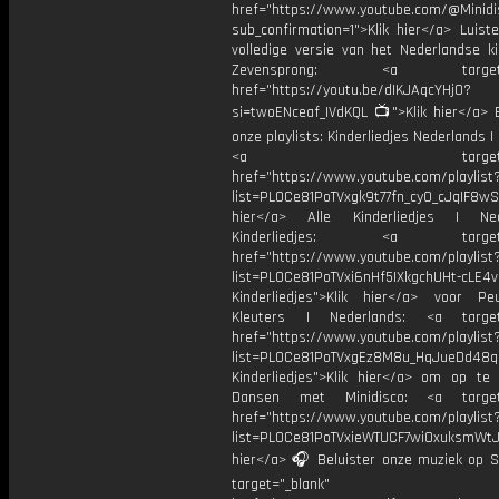
href="https://www.youtube.com/@Minidis
sub_confirmation=1">Klik hier</a> Luist
volledige versie van het Nederlandse ki
Zevensprong: <a target="_
href="https://youtu.be/dIKJAqcYHj0?
si=twoENceaf_IVdKQL 📺">Klik hier</a> B
onze playlists: Kinderliedjes Nederlands | 
<a target="_bl
href="https://www.youtube.com/playlist
list=PL0Ce81PoTVxgk9t77fn_cy0_cJqIF8wS
hier</a> Alle Kinderliedjes | Ned
Kinderliedjes: <a target="
href="https://www.youtube.com/playlist
list=PL0Ce81PoTVxi6nHf5IXkgchUHt-cLE4
Kinderliedjes">Klik hier</a> voor P
Kleuters | Nederlands: <a target=
href="https://www.youtube.com/playlist
list=PL0Ce81PoTVxgEz8M8u_HqJueDd48
Kinderliedjes">Klik hier</a> om op te
Dansen met Minidisco: <a target=
href="https://www.youtube.com/playlist
list=PL0Ce81PoTVxieWTUCF7wiOxuksmWtJp
hier</a> 🎧 Beluister onze muziek op Sp
target="_blank"