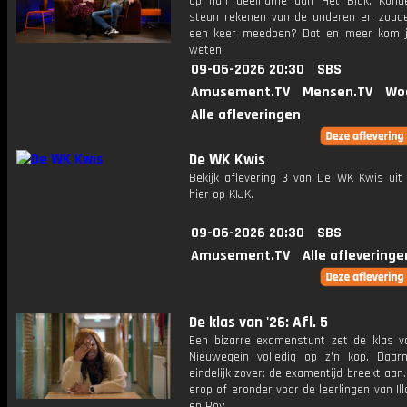
op hun deelname aan Het Blok. Kond
steun rekenen van de anderen en zoud
een keer meedoen? Dat en meer kom j
weten!
09-06-2026 20:30
SBS
Amusement.TV
Mensen.TV
Wo
Alle afleveringen
De WK Kwis
Bekijk aflevering 3 van De WK Kwis uit 
hier op KIJK.
09-06-2026 20:30
SBS
Amusement.TV
Alle afleveringe
De klas van '26: Afl. 5
Een bizarre examenstunt zet de klas v
Nieuwegein volledig op z'n kop. Daar
eindelijk zover: de examentijd breekt aan.
erop of eronder voor de leerlingen van Ill
en Roy.