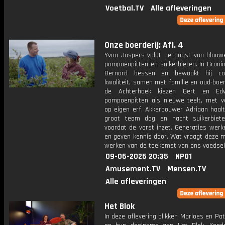
Voetbal.TV
Alle afleveringen
Onze boerderij: Afl. 4
Yvon Jaspers volgt de oogst van blauw
pompoenpitten en suikerbieten. In Groni
Bernard bessen en bewaakt hij co
kwaliteit, samen met familie en oud-boer
de Achterhoek kiezen Gert en Ed
pompoenpitten als nieuwe teelt, met v
op eigen erf. Akkerbouwer Adriaan haal
groot team dag en nacht suikerbiet
voordat de vorst inzet. Generaties wer
en geven kennis door. Wat vraagt deze m
werken van de toekomst van ons voedse
09-06-2026 20:35
NPO1
Amusement.TV
Mensen.TV
Alle afleveringen
Het Blok
In deze aflevering blikken Marloes en Pat