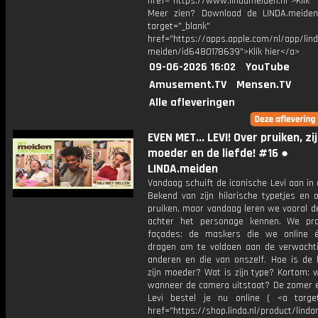
href="https://www.lindameiden.nl">Klik
Meer zien? Download de LINDA.meide
target="_blank"
href="https://apps.apple.com/nl/app/lind
meiden/id6480178639">Klik hier</a>
09-06-2026 16:02
YouTube
Amusement.TV
Mensen.TV
Alle afleveringen
EVEN MET... LEVI! Over pruiken, zi
moeder en de liefde! #16 ●
LINDA.meiden
Vandaag schuift de iconische Levi aan in 
Bekend van zijn hilarische typetjes en 
pruiken, maar vandaag leren we vooral d
achter het personage kennen. We pr
façades: de maskers die we online é
dragen om te voldoen aan de verwacht
anderen en die van onszelf. Hoe is de
zijn moeder? Wat is zijn type? Kortom: w
wanneer de camera uitstaat? De zomer e
Levi bestel je nu online ( <a target
href="https://shop.linda.nl/product/lind