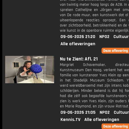
van twintig meter hoog langs de A28. In
spreken Cathelijne en Jörgen met o
van De rode muur, een kunstwerk dat al 
uiteenlopende reacties oproept. Een a
over zichtbaarheid, betrokkenheid en de
wie kunst in de openbare ruimte eigenlijk 
09-06-2026 21:20
NPO2
Cultuur
Alle afleveringen
Nu te Zien!: Afl. 21
Margriet Schavemaker, direct
Kunstmuseum Den Haag, verkent het we
familie van kunstenaar Yves Klein op een
in het Stedelijk Museum Schiedam. Y
werd wereldberoemd met zijn intens kob
schilderijen. Minder bekend is dat hij fa
had die zélf ook begaafde kunstenaars 
zien is werk van Yves Klein, zijn ouders F
en Marie Raymond, en zijn vrouw Rotraut
09-06-2026 21:05
NPO2
Cultuur
Kennis.TV
Alle afleveringen