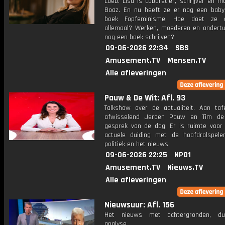
Loeb. Lisa is cabaretier, schrijver en 
Boaz. En nu heeft ze er nog een baby 
boek Fopfeminisme. Hoe doet ze 
allemaal? Werken, moederen en ondert
nog een boek schrijven?
09-06-2026 22:34
SBS
Amusement.TV
Mensen.TV
Alle afleveringen
Pauw & De Wit: Afl. 93
Talkshow over de actualiteit. Aan taf
afwisselend Jeroen Pauw en Tim de
gesprek van de dag. Er is ruimte voor
actuele duiding met de hoofdrolspele
politiek en het nieuws.
09-06-2026 22:25
NPO1
Amusement.TV
Nieuws.TV
Alle afleveringen
Nieuwsuur: Afl. 156
Het nieuws met achtergronden, du
analyse.