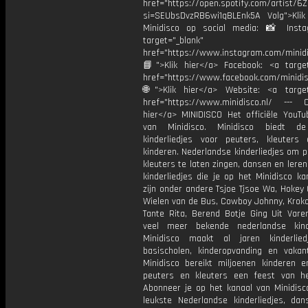
href="https://open.spotify.com/artist/
si=SEUbsDvzRB6wi1qBLEnk5A Volg">Klik
Minidisco op social media: 📸 Inst
target="_blank"
href="https://www.instagram.com/minidis
📘">Klik hier</a> Facebook: <a target
href="https://www.facebook.com/minidi
🌐">Klik hier</a> Website: <a target
href="https://www.minidisco.nl/ --- O
hier</a> MINIDISCO Het officiële YouTu
van Minidisco. Minidisco biedt de
kinderliedjes voor peuters, kleuters
kinderen. Nederlandse kinderliedjes om 
kleuters te laten zingen, dansen en lere
kinderliedjes die je op het Minidisco ka
zijn onder andere Tsjoe Tjsoe Wa, Hokey
Wielen van de Bus, Cowboy Johnny, Krokod
Tante Rita, Berend Botje Ging Uit Vare
veel meer bekende nederlandse kinde
Minidisco maakt al jaren kinderlie
basischolen, kinderopvanding en vakant
Minidisco bereikt miljoenen kinderen e
peuters en kleuters een feest van he
Abonneer je op het kanaal van Minidisc
leukste Nederlandse kinderliedjes, dans