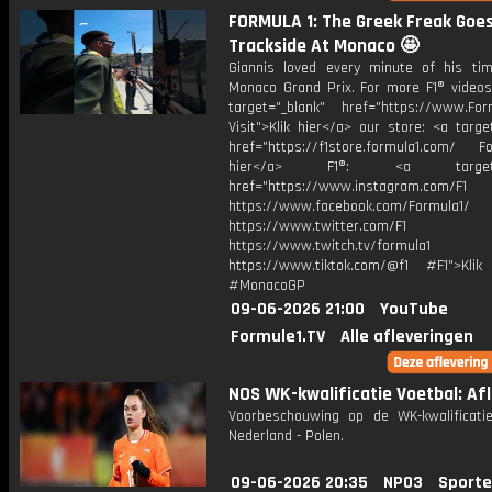
FORMULA 1: The Greek Freak Goe
Trackside At Monaco 🤩
Giannis loved every minute of his ti
Monaco Grand Prix. For more F1® videos,
target="_blank" href="https://www.For
Visit">Klik hier</a> our store: <a targe
href="https://f1store.formula1.com/ Fol
hier</a> F1®: <a target="_
href="https://www.instagram.com/F1
https://www.facebook.com/Formula1/
https://www.twitter.com/F1
https://www.twitch.tv/formula1
https://www.tiktok.com/@f1 #F1">Klik
#MonacoGP
09-06-2026 21:00
YouTube
Formule1.TV
Alle afleveringen
NOS WK-kwalificatie Voetbal: Afl
Voorbeschouwing op de WK-kwalificatie
Nederland - Polen.
09-06-2026 20:35
NPO3
Sporte