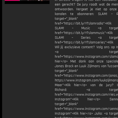
een gerecht? De jury raadt wat de me
antwoorden. Vergeet je niet op onze
kanalen te abonneren: SLAM! – 
target="_blank"
href="https://bit.ly/YTslamradio">Klik
SLAM! – Music <a target="_
href="https://bit.ly/YTslammusic">Klik
SLAM! – Series <a target="
href="https://bit.ly/YTslamseries">Klik
Wil jij exclusieve content? Volg ons op 
<a target="_bl
href="https://www.instagram.com/slamoff
hier</a> Met dank aan onze special
Jonas Brock en Luuk Zijlmans van Tussen
target="_blank"
href="https://www.instagram.com/jonas
https://www.instagram.com/luukzijlman
Meer">Klik hier</a> van de jury? I
Richard: <a target="_
href="https://www.instagram.com/ries.v
Instagram">Klik hier</a> Se
target="_blank"
href="https://www.instagram.com/senna
Instagram">Klik hier</a> Julia: <a targe