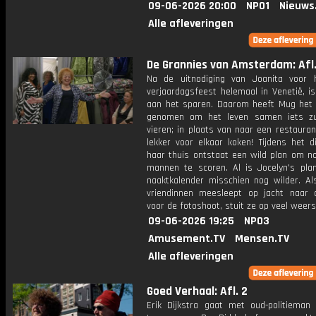
09-06-2026 20:00
NPO1
Nieuws
Alle afleveringen
De Grannies van Amsterdam: Afl.
Na de uitnodiging van Joanita voor
verjaardagsfeest helemaal in Venetië, i
aan het sparen. Daarom heeft Mug het
genomen om het leven samen iets zu
vieren; in plaats van naar een restaura
lekker voor elkaar koken! Tijdens het di
haar thuis ontstaat een wild plan om n
mannen te scoren. Al is Jocelyn's pla
naaktkalender misschien nog wilder. Al
vriendinnen meesleept op jacht naar a
voor de fotoshoot, stuit ze op veel weers
09-06-2026 19:25
NPO3
Amusement.TV
Mensen.TV
Alle afleveringen
Goed Verhaal: Afl. 2
Erik Dijkstra gaat met oud-politieman