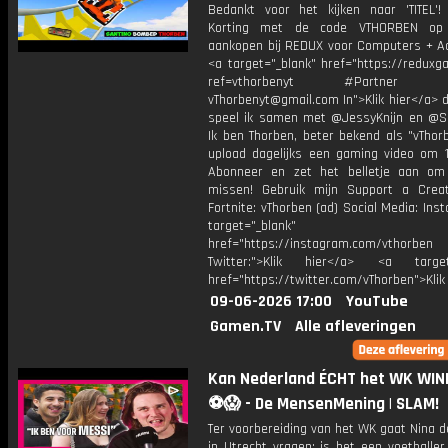
Bedankt voor het kijken naar 'TITEL'!
Korting met de code VTHORBEN op
aankopen bij REDUX voor Computers + Ac
<a target="_blank" href="https://reduxg
ref=vthorbenyt #Partner Bu
vThorbenyt@gmail.com In">Klik hier</a> 
speel ik samen met @JessyKnijn en @Sa
Ik ben Thorben, beter bekend als "vThor
upload dagelijks een gaming video om 1
Abonneer en zet het belletje aan om
missen! Gebruik mijn Support a Crea
Fortnite: vThorben (ad) Social Media: Ins
target="_blank"
href="https://instagram.com/vthorben
Twitter:">Klik hier</a> <a target=
href="https://twitter.com/vThorben">Klik
09-06-2026 17:00
YouTube
Gamen.TV
Alle afleveringen
Kan Nederland ÉCHT het WK WI
⚽😱 - De MensenMening | SLAM!
Ter voorbereiding van het WK gaat Nina 
in Utrecht vragen: is het een voetballer