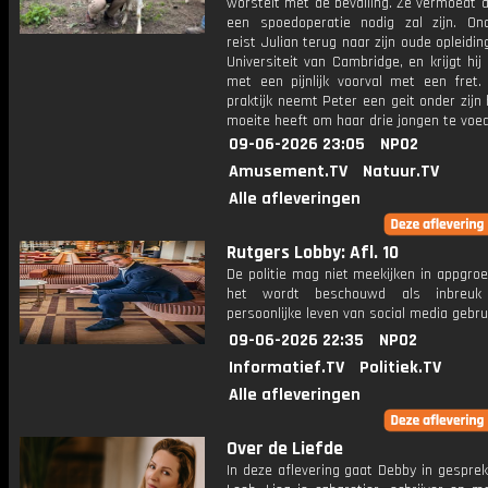
worstelt met de bevalling. Ze vermoedt a
een spoedoperatie nodig zal zijn. On
reist Julian terug naar zijn oude opleidin
Universiteit van Cambridge, en krijgt hi
met een pijnlijk voorval met een fret.
praktijk neemt Peter een geit onder zijn
moeite heeft om haar drie jongen te voe
09-06-2026 23:05
NPO2
Amusement.TV
Natuur.TV
Alle afleveringen
Rutgers Lobby: Afl. 10
De politie mag niet meekijken in appgro
het wordt beschouwd als inbreu
persoonlijke leven van social media gebru
09-06-2026 22:35
NPO2
Informatief.TV
Politiek.TV
Alle afleveringen
Over de Liefde
In deze aflevering gaat Debby in gespre