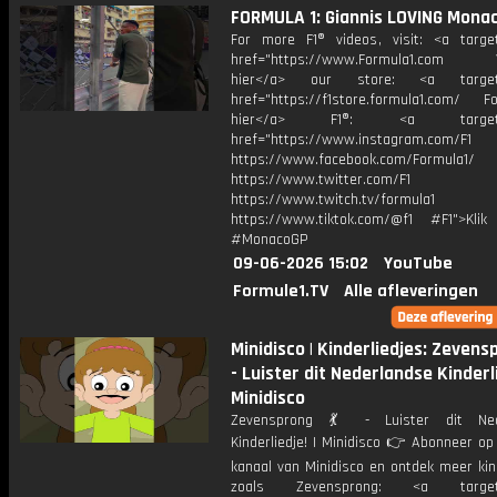
FORMULA 1: Giannis LOVING Mona
For more F1® videos, visit: <a target
href="https://www.Formula1.com Vis
hier</a> our store: <a target=
href="https://f1store.formula1.com/ Fol
hier</a> F1®: <a target="_
href="https://www.instagram.com/F1
https://www.facebook.com/Formula1/
https://www.twitter.com/F1
https://www.twitch.tv/formula1
https://www.tiktok.com/@f1 #F1">Klik
#MonacoGP
09-06-2026 15:02
YouTube
Formule1.TV
Alle afleveringen
Minidisco | Kinderliedjes: Zevensp
- Luister dit Nederlandse Kinderli
Minidisco
Zevensprong 💃 - Luister dit Ned
Kinderliedje! | Minidisco 👉 Abonneer op
kanaal van Minidisco en ontdek meer kin
zoals Zevensprong: <a target="