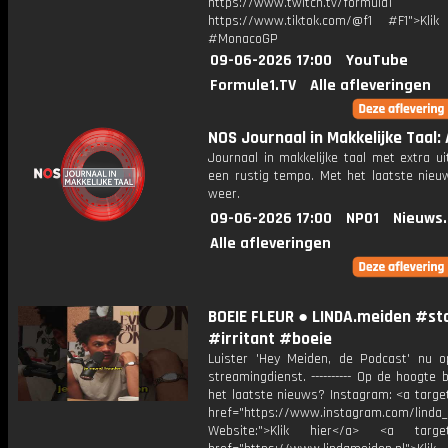
https://www.twitch.tv/formula1
https://www.tiktok.com/@f1 #F1">Klik
#MonacoGP
09-06-2026 17:00
YouTube
Formule1.TV
Alle afleveringen
NOS Journaal in Makkelijke Taal: 
Journaal in makkelijke taal met extra ui
een rustig tempo. Met het laatste nieu
weer.
09-06-2026 17:00
NPO1
Nieuws
Alle afleveringen
BOEIE FLEUR ● LINDA.meiden #s
#irritant #boeie
Luister 'Hey Meiden, de Podcast' nu o
streamingdienst. ---------- Op de hoogte b
het laatste nieuws? Instagram: <a targe
href="https://www.instagram.com/linda
Website:">Klik hier</a> <a target=