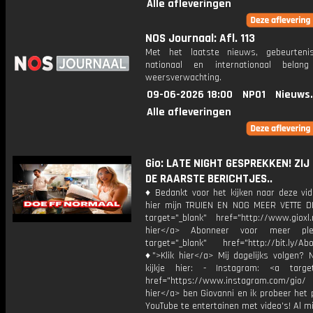
Alle afleveringen
NOS Journaal: Afl. 113
Met het laatste nieuws, gebeurteni
nationaal en internationaal bela
weersverwachting.
09-06-2026 18:00
NPO1
Nieuws
Alle afleveringen
Gio: LATE NIGHT GESPREKKEN! ZIJ
DE RAARSTE BERICHTJES..
♦ Bedankt voor het kijken naar deze vid
hier mijn TRUIEN EN NOG MEER VETTE D
target="_blank" href="http://www.gioxl.
hier</a> Abonneer voor meer ple
target="_blank" href="http://bit.ly/Ab
♦">Klik hier</a> Mij dagelijks volgen?
kijkje hier: - Instagram: <a target
href="https://www.instagram.com/gio/
hier</a> ben Giovanni en ik probeer het 
YouTube te entertainen met video's! Al mi