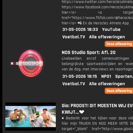
https://www.twitter.com/heraclesalmelo
https://www.facebook.com/HeraclesAlmel
hier</a> <a target="_
href="https://www.TikTok.com/@heracles
hier</a> 📲 En de Heracles Almelo App
31-05-2026 18:33
YouTube
Voetbal.TV
Alle afleveringen
NOS Studio Sport: Afl. 20
Livebeelden en/of samenvattinge
belangrijkste sportwedstrijden en -ev
van de dag, met interviews en reportages
31-05-2026 18:15
NPO1
Sporten
Voetbal.TV
Alle afleveringen
Gio: PROOST! DIT MOESTEN WIJ E
KWIJT...💔
♦ Bedankt voor het kijken naar deze vid
hier mijn TRUIEN EN NOG MEER VETTE D
target="_blank" href="http://www.gioxl.