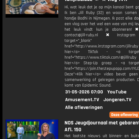
Hi, wat leuk dat je op mijn kanaal bent ga
Ik ben Jill Ruby (32) en woon samen
hondje Bodhi in Nijmegen. Ik post elke d
een vlog over het wel een wee van mij lev
het leuk vindt kun je abonneren! ✖
contact@jill-ruby.nl ✖ Instagr
target="_blank"
href="http://www.instagram.com/jillrub
hier</a> TikTok - <a target="
href="https://www.tiktok.com/@jilllrub
hier</a> Step-Up groep - <a target
href="https://join.thestepupapp.com/IYL
Deze">Klik hier</a> video bevat geen
samenwerking of gekregen producten. 
komt van Epidemic Sound.
31-05-2026 07:00
YouTube
Amusement.TV
Jongeren.TV
Alle afleveringen
NOS Jeugdjournaal met gebarent
Afl. 150
Het laatste nieuws uit binnen- en buit