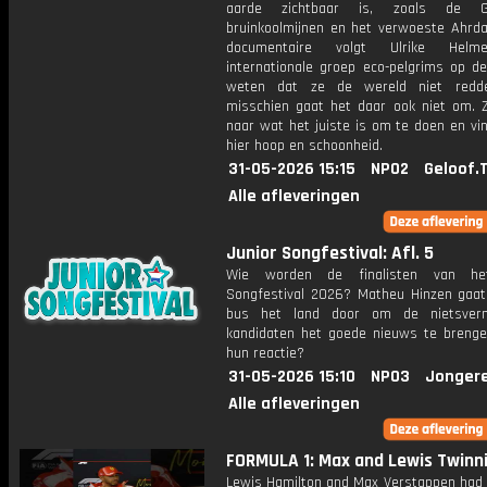
aarde zichtbaar is, zoals de Ga
bruinkoolmijnen en het verwoeste Ahrdal
documentaire volgt Ulrike Helm
internationale groep eco-pelgrims op de
weten dat ze de wereld niet redd
misschien gaat het daar ook niet om. 
naar wat het juiste is om te doen en vi
hier hoop en schoonheid.
31-05-2026 15:15
NPO2
Geloof.
Alle afleveringen
Junior Songfestival: Afl. 5
Wie worden de finalisten van he
Songfestival 2026? Matheu Hinzen gaa
bus het land door om de nietsver
kandidaten het goede nieuws te brenge
hun reactie?
31-05-2026 15:10
NPO3
Jonger
Alle afleveringen
FORMULA 1: Max and Lewis Twinn
Lewis Hamilton and Max Verstappen had