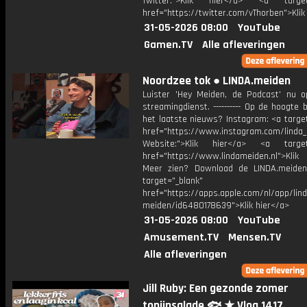
Twitter:">Klik hier</a> <a target=
href="https://twitter.com/vThorben">Klik
31-05-2026 08:00
YouTube
Gamen.TV
Alle afleveringen
Noordzee tok ● LINDA.meiden
Luister 'Hey Meiden, de Podcast' nu o
streamingdienst. ---------- Op de hoogte b
het laatste nieuws? Instagram: <a targe
href="https://www.instagram.com/linda
Website:">Klik hier</a> <a target=
href="https://www.lindameiden.nl">Klik
Meer zien? Download de LINDA.meide
target="_blank"
href="https://apps.apple.com/nl/app/lind
meiden/id6480178639">Klik hier</a>
31-05-2026 08:00
YouTube
Amusement.TV
Mensen.TV
Alle afleveringen
Jill Ruby: Een gezonde zomer
tonijnsalade 🐟 ★ Vlog 1417