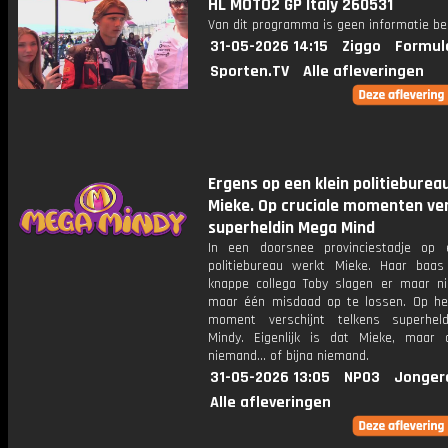
HL MOTO2 GP Italy 260531
Van dit programma is geen informatie be
31-05-2026 14:15
Ziggo
Formul
Sporten.TV
Alle afleveringen
Ergens op een klein politieburea
Mieke. Op cruciale momenten ver
superheldin Mega Mind
In een doorsnee provinciestadje op 
politiebureau werkt Mieke. Haar baa
knappe collega Toby slagen er maar ni
maar één misdaad op te lossen. Op het
moment verschijnt telkens superhel
Mindy. Eigenlijk is dat Mieke, maar
niemand... of bijna niemand.
31-05-2026 13:05
NPO3
Jonger
Alle afleveringen