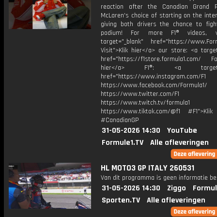
reaction after the Canadian Grand P
McLaren's choice of starting on the int
giving both drivers the chance to figh
podium! For more F1® videos, v
target="_blank" href="https://www.For
Visit">Klik hier</a> our store: <a targe
href="https://f1store.formula1.com/ Fol
hier</a> F1®: <a target="_
href="https://www.instagram.com/F1
https://www.facebook.com/Formula1/
https://www.twitter.com/F1
https://www.twitch.tv/formula1
https://www.tiktok.com/@f1 #F1">Klik
#CanadianGP
31-05-2026 14:30
YouTube
Formule1.TV
Alle afleveringen
HL MOTO3 GP ITALY 260531
Van dit programma is geen informatie be
31-05-2026 14:30
Ziggo
Formul
Sporten.TV
Alle afleveringen