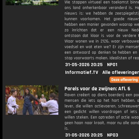
We stappen virtueel een toekomst binn
ons land onherkenbaar veranderd is. He
nieuws is: we hebben de zeespiegelstij
kunnen voorkomen. Het goede nieuw
hebben een manier gevonden waarop we
zo inrichten dat er een nieuw Nede
ontstaan dat klaar is voor de verdere 
Waar wonen we in 2126, waar verbouw
voedsel en wat eten we? Er zijn mensen
een antwoord op denken te hebben en 
stap voorwaarts maken. Idealisten of rea
31-05-2026 20:25
NPO1
Informatief.TV
Alle afleveringe
Parels voor de zwijnen: Afl. 6
Raven creëert op diens boerderij een po
mensen die iets op het hart hebben, 
lever, die willen actievoeren, schreeuwe
een gedicht willen voordragen of iets 
willen steken. Een optreden of actie wa
geen haan naar kraait, maar nu alle aan
is.
31-05-2026 20:25
NPO3