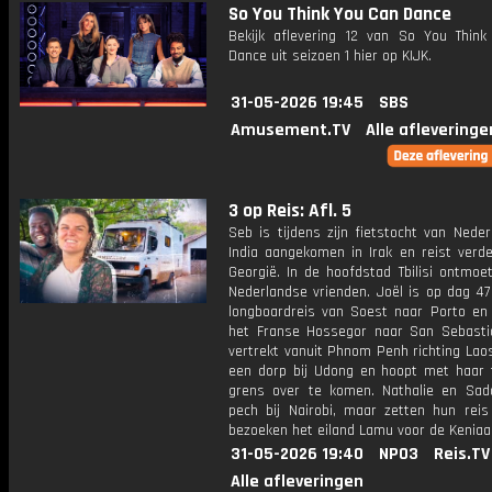
So You Think You Can Dance
Bekijk aflevering 12 van So You Thin
Dance uit seizoen 1 hier op KIJK.
31-05-2026 19:45
SBS
Amusement.TV
Alle afleveringe
3 op Reis: Afl. 5
Seb is tijdens zijn fietstocht van Nede
India aangekomen in Irak en reist verde
Georgië. In de hoofdstad Tbilisi ontmoe
Nederlandse vrienden. Joël is op dag 47
longboardreis van Soest naar Porto en 
het Franse Hossegor naar San Sebastiá
vertrekt vanuit Phnom Penh richting Lao
een dorp bij Udong en hoopt met haar 
grens over te komen. Nathalie en Sada
pech bij Nairobi, maar zetten hun reis
bezoeken het eiland Lamu voor de Keniaa
31-05-2026 19:40
NPO3
Reis.TV
Alle afleveringen