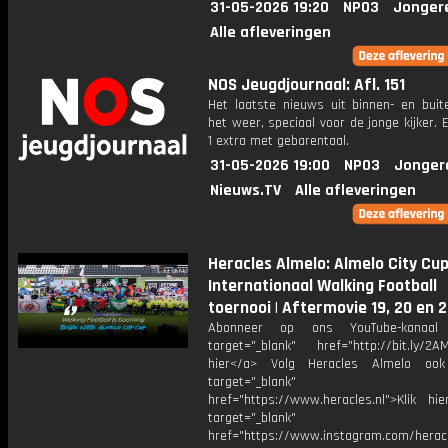
31-05-2026 19:20
NPO3
Jonger
Alle afleveringen
NOS Jeugdjournaal: Afl. 151
Het laatste nieuws uit binnen- en buit
het weer, speciaal voor de jonge kijker.
1 extra met gebarentaal.
31-05-2026 19:00
NPO3
Jonger
Nieuws.TV
Alle afleveringen
Heracles Almelo: Almelo City Cup
Internationaal Walking Football
toernooi | Aftermovie 19, 20 en 2
Abonneer op ons YouTube-kanaal
target="_blank" href="http://bit.ly/2AM
hier</a> Volg Heracles Almelo oo
target="_blank"
href="https://www.heracles.nl">Klik hi
target="_blank"
href="https://www.instagram.com/herac