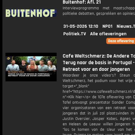
Buitenhof: Afl. 21
Interviewprogramma met maatschappe
politieke debatten, gesprekken en opinies
31-05-2026 12:10
NPO1
Nieuws.
Politiek.TV
Alle afleveringen
Cafe Weltschmerz: De Andere Ta
Terug naar de basis in Portugal -
Retreat voor en door jongeren
Waardeer je onze video's? Steun 
Weltschmerz, het podium voor het vrije 
target="_blank"
href="https://www.cafeweltschmerz.nl/
n">Klik hier</a> de 107e aflevering van
Tafel ontvangt presentator Sander Com
vier organisatoren van een retreat voo
jongeren dat in juli zal plaatsvinden in
Justin Oversier, Jasper Kobes, Agnes v
en Heleen de Leeuw willen jongeren 
“los te komen van de sleur van het d