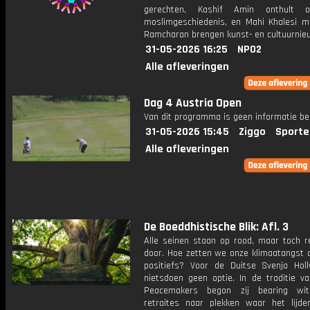
gerechten, Kashif Amin onthult o
moslimgeschiedenis, en Mahi Khalesi m
Ramcharan brengen kunst- en cultuurnie
31-05-2026 16:25
NPO2
Alle afleveringen
Dag 4 Austria Open
Van dit programma is geen informatie be
31-05-2026 15:45
Ziggo
Sporte
Alle afleveringen
De Boeddhistische Blik: Afl. 3
Alle seinen staan op rood, maar toch 
door. Hoe zetten we onze klimaatangst o
positiefs? Voor de Duitse Svenja Ho
nietsdoen geen optie. In de traditie v
Peacemakers begon zij bearing witn
retraites naar plekken waar het lijd