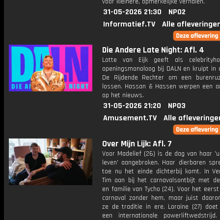
voor kleinere, opmerkelijke verhalen.
31-05-2026 21:30
NPO2
Informatief.TV
Alle afleveringe
Die Andere Late Night: Afl. 4
Lotte van Eijk geeft als celebrityh
openingsmonoloog bij DALN en kruipt in 
De Rijdende Rechter om een burenru
lossen. Hassan & Hassen werpen een an
op het nieuws.
31-05-2026 21:20
NPO3
Amusement.TV
Alle afleveringe
Over Mijn Lijk: Afl. 7
Voor Madelief (26) is de dag van haar 'ui
leven' aangebroken. Haar dierbaren spr
toe nu het einde dichterbij komt. In Ve
Tim aan bij het carnavalsontbijt met de
en familie van Tycho (24). Voor het eerst
carnaval zonder hem, maar juist daar
ze de traditie in ere. Loraine (27) doe
een internationale powerliftwedstrijd