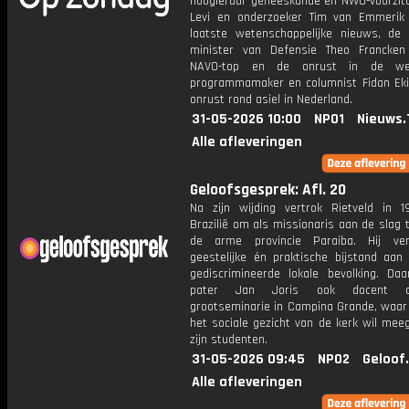
hoogleraar geneeskunde en NWO-voorzitt
Levi en onderzoeker Tim van Emmerik
laatste wetenschappelijke nieuws, de 
minister van Defensie Theo Francke
NAVO-top en de onrust in de we
programmamaker en columnist Fidan Eki
onrust rond asiel in Nederland.
31-05-2026 10:00
NPO1
Nieuws.
Alle afleveringen
Geloofsgesprek: Afl. 20
Na zijn wijding vertrok Rietveld in 
Brazilië om als missionaris aan de slag 
de arme provincie Paraiba. Hij ver
geestelijke én praktische bijstand aan
gediscrimineerde lokale bevolking. Daa
pater Jan Joris ook docent 
grootseminarie in Campina Grande, waar 
het sociale gezicht van de kerk wil mee
zijn studenten.
31-05-2026 09:45
NPO2
Geloof
Alle afleveringen