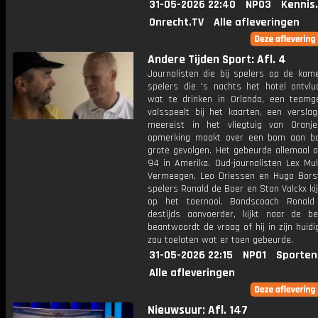
31-05-2026 22:40
NPO3
Kennis
Onrecht.TV
Alle afleveringen
Andere Tijden Sport: Afl. 4
Journalisten die bij spelers op de kam
spelers die 's nachts het hotel ontvl
wat te drinken in Orlando, een teamg
valsspeelt bij het kaarten, een verslag
meereist in het vliegtuig van Oran
opmerking maakt over een bom aan b
grote gevolgen. Het gebeurde allemaal 
94 in Amerika. Oud-journalisten Lex Mul
Vermeegen, Leo Driessen en Hugo Bors
spelers Ronald de Boer en Stan Valckx ki
op het toernooi. Bondscoach Ronald
destijds aanvoerder, kijkt naar de b
beantwoordt de vraag of hij in zijn huidi
zou toelaten wat er toen gebeurde.
31-05-2026 22:15
NPO1
Sporten
Alle afleveringen
Nieuwsuur: Afl. 147