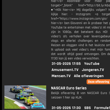
hier</a> Abonneer voor meer ple
target="_blank" href="http://bit.ly/Ab
♦">Klik hier</a> Mij dagelijks volgen?
kijkje hier: - Instagram: <a target
href="https://www.instagram.com/gio/
hier</a> ben Giovanni en ik probeer het 
YouTube te entertainen met video's! Al mi
zijn in 1080p, dat betekent dus HD! 
video's als verhalen over levensgebeur
vlogs en allerlei challenges en rando
Reizen en vloggen vind ik het leukste o
Ik upload ook veel video's met mijn fam
dat wordt altijd goed ontvangen. Om 
17:30 kan jij een video verwachten.
31-05-2026 17:55
YouTube
Amusement.TV
Jongeren.TV
Mensen.TV
Alle afleveringen
NASCAR Euro Series
Bekijk aflevering 8 van NASCAR Euro S
seizoen 1 hier op KIJK.
31-05-2026 17:30
SBS
Formule1