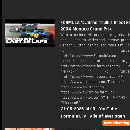
FORMULA 1: Jarno Trulli's Greates
2004 Monaco Grand Prix
With a maiden victory up for grabs, Jar
has 10 laps to withstand intense pres
Jenson Button behind. For more F1® vide
<a target="_bl
href="https://www.Formula1.com Vis
hier</a> our store: <a target=
href="https://f1store.formula1.com/ Fol
hier</a> F1®: <a target="_
href="https://www.instagram.com/F1
https://www.facebook.com/Formula1/
https://www.twitter.com/F1
https://www.twitch.tv/formula1
https://www.tiktok.com/@f1 #F1">Klik
#MonacoGP
31-05-2026 14:15
YouTube
Formule1.TV
Alle afleveringen