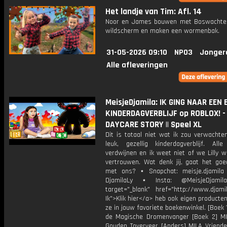
Het landje van Tim: Afl. 14
Noor en James bouwen met Boswachte
wildscherm en maken een wormenbak.
31-05-2026 09:10
NPO3
Jonger
Alle afleveringen
MeisjeDjamila: IK GING NAAR EEN 
KINDERDAGVERBLIJF op ROBLOX! -
DAYCARE STORY || Speel XL
Dit is totaal niet wat ik zou verwachte
leuk, gezellig kinderdagverblijf. Alle
verdwijnen en ik weet niet of we Lilly 
vertrouwen. Wat denk jij, gaat het goe
met ons? ⋆ Snapchat: meisje.djamila 
DjamilaLy ⋆ Insta: @MeisjeDjam
target="_blank" href="http://www.djamil
Ik">Klik hier</a> heb ook eigen producten
ze in jouw favoriete boekenwinkel. [Boek 
de Magische Dromenvanger [Boek 2] M
Gouden Toverveer [Anders] MILA Vriende