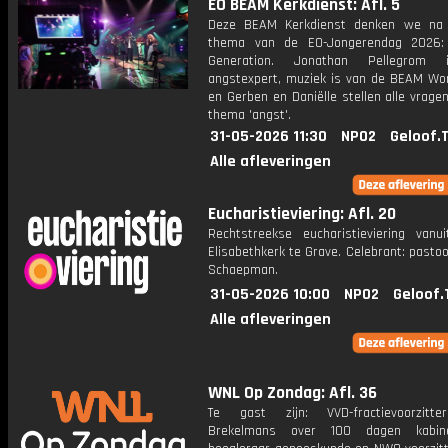
EO BEAM Kerkdienst: Afl. 5
Deze BEAM Kerkdienst denken we na 
thema van de EO-Jongerendag 2026: 
Generation. Jonathan Pellegrom
angstexpert, muziek is van de BEAM Wo
en Gerben en Daniëlle stellen alle vrage
thema 'angst'.
31-05-2026 11:30
NPO2
Geloof.
Alle afleveringen
Eucharistieviering: Afl. 20
Rechtstreekse eucharistieviering vanu
Elisabethkerk te Grave. Celebrant: past
Schaepman.
31-05-2026 10:00
NPO2
Geloof.
Alle afleveringen
WNL Op Zondag: Afl. 36
Te gast zijn: VVD-fractievoorzitt
Brekelmans over 100 dagen kabinet