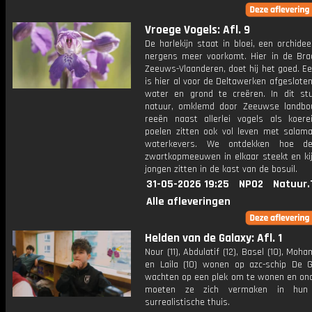
Vroege Vogels: Afl. 9
De harlekijn staat in bloei, een orchidee
nergens meer voorkomt. Hier in de Bra
Zeeuws-Vlaanderen, doet hij het goed. E
is hier al voor de Deltawerken afgeslote
water en grond te creëren. In dit stu
natuur, omklemd door Zeeuwse landbo
reeën naast allerlei vogels als koere
poelen zitten ook vol leven met salam
waterkevers. We ontdekken hoe de
zwartkopmeeuwen in elkaar steekt en kij
jongen zitten in de kast van de bosuil.
31-05-2026 19:25
NPO2
Natuur.
Alle afleveringen
Helden van de Galaxy: Afl. 1
Nour (11), Abdulatif (12), Basel (10), Moh
en Laila (10) wonen op azc-schip De G
wachten op een plek om te wonen en on
moeten ze zich vermaken in hun ti
surrealistische thuis.