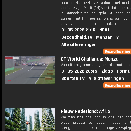
haar ziekte heeft ze keihard getrain
topfit te zijn. Marit (24) voelt dat haar l
is aangebroken en gebruikt haar en
samen met Tim nog één wens van haar b
te vervullen: gehaktbrood maken.
31-05-2026 21:15
NPO1
Gezondheid.TV
Mensen.TV
Alle afleveringen
GT World Challenge: Monza
Van dit programma is geen informatie be
31-05-2026 20:45
Ziggo
Formul
Sporten.TV
Alle afleveringen
Nieuw Nederland: Afl. 2
We zien hoe ons land in 2126 het ho
water probeer te houden, nadat het
kreeg met een extreem hoge zeespiegel