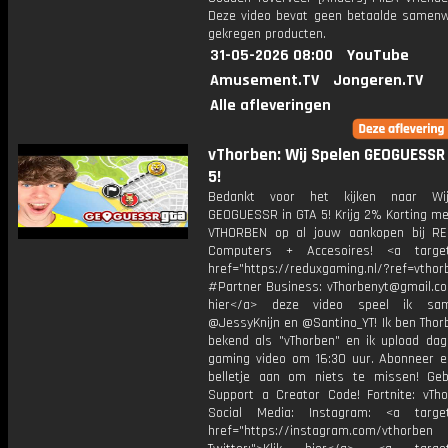
Deze video bevat geen betaalde samenw
gekregen producten.
31-05-2026 08:00
YouTube
Amusement.TV
Jongeren.TV
Alle afleveringen
vThorben: Wij Spelen GEOGUESSR 
5!
Bedankt voor het kijken naar Wi
GEOGUESSR in GTA 5! Krijg 2% Korting me
VTHORBEN op al jouw aankopen bij R
Computers + Accesoires! <a target=
href="https://reduxgaming.nl/?ref=vthor
#Partner Business: vThorbenyt@gmail.com
hier</a> deze video speel ik s
@JessyKnijn en @Santino_YT! Ik ben Thor
bekend als "vThorben" en ik upload dage
gaming video om 16:30 uur. Abonneer e
belletje aan om niets te missen! Geb
Support a Creator Code! Fortnite: vTho
Social Media: Instagram: <a target
href="https://instagram.com/vthorben