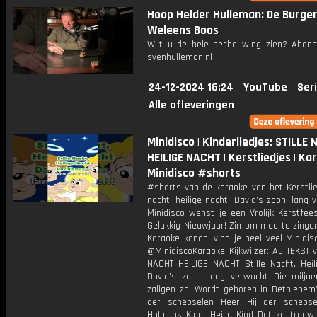
Hoop Helder Hulleman: De Burge
Weleens Boos
Wilt u de hele bechouwing zien? Abonn
svenhulleman.nl
24-12-2024 16:24
YouTube
Ser
Alle afleveringen
Minidisco | Kinderliedjes: STILLE
HEILIGE NACHT | Kerstliedjes | Kar
Minidisco #shorts
#shorts van de karaoke van het Kerstlied
nacht, heilige nacht, David’s zoon, lang
Minidisco wenst je een Vrolijk Kerstfee
Gelukkig Nieuwjaar! Zin om mee te zinge
Karaoke kanaal vind je heel veel Minidisco
⁠@MinidiscoKaraoke Kijkwijzer: AL TEKST 
NACHT HEILIGE NACHT Stille Nacht, Heil
David’s zoon, lang verwacht Die miljo
zaligen zal Wordt geboren in Bethlehem’
der schepselen Heer Hij der scheps
Hulploos Kind, Heilig Kind Dat zo trouw