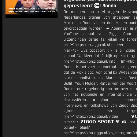
gepresteerd' 👏 | Rondo
De mannen aan tafel krijgen de vra
Nederlandse trainer van afgelopen se
Marco en Ruud vinden dat er een aan
tekortgedaan worden. ↠ Abonneer je 
YouTube kanaal van Ziggo Sport
uitzendingen terug te kijken <a target
href="http://on.ziggo.nl/Abonneer
hier</a> Live topsport kijk je bij Ziggo
kanaal 14! Meer info? Kijk op <a target
href="https://on.ziggo.nl/info In">Klik
Rondo is het voetbal, voetbal en nog ee
dat de klok slaat. Aan tafel bij Wytse va
sluiten analisten als Marco van Bas
Gullit, Youri Mulder, Rafael van der Vaart
Boulahrouz regelmatig aan om over de ac
van het nationale en internationale v
discussiëren. ↠ Voor alle samenva
interviews en talkshows van Ziggo Spo
kijken op <a target="_
href="https://on.ziggo.nl/video 𝗩𝗢
hier</a> 𝗭𝗜𝗚𝗚𝗢 𝗦𝗣𝗢𝗥𝗧 🧡 📸 Ins
target="_blank"
href="https://on.ziggo.nl/zs_instagram">K