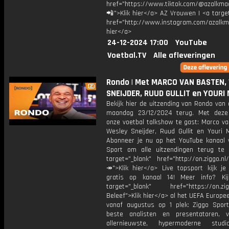
href="https://www.tiktok.com/@azalkma
📲">Klik hier</a> AZ Vrouwen | <a targe
href="http://www.instagram.com/azalkma
hier</a>
24-12-2024 17:00
YouTube
Voetbal.TV
Alle afleveringen
Rondo | Met MARCO VAN BASTEN,
SNEIJDER, RUUD GULLIT en YOURI
Bekijk hier de uitzending van Rondo van
maandag 23/12/2024 terug. Met deze
onze voetbal talkshow te gast: Marco va
Wesley Sneijder, Ruud Gullit en Youri 
Abonneer je nu op het YouTube kanaal 
Sport om alle uitzendingen terug te 
target="_blank" href="http://on.ziggo.n
↠">Klik hier</a> Live topsport kijk je 
gratis op kanaal 14! Meer info? Ki
target="_blank" href="https://on.zigg
Beleef">Klik hier</a> al het UEFA Europe
vanaf augustus op 1 plek: Ziggo Spor
beste analisten en presentatoren, 
allernieuwste, hypermoderne stud