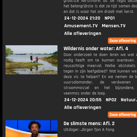
grootste kerstmarkt uit de regio bezo
het belangrijkste is dat ze tijd samen d
en dat is waar het om draait met kerst.
24-12-2024 21:20
NPO1
Amusement.TV
Mensen.TV
Alle afleveringen
Wildernis onder water: Afl. 4
Door onderzoek te doen leren we wat 
nodig heeft om te kunnen overleven
reusachtige meerval. Welke obstakels
tegen in zijn leefgebied? Wat kunnen w
deze vis te helpen? En we nemen de 
vuursalamander, de verdwenen B
stroommossel en het bijzondere,
veenmos onder de loep.
24-12-2024 20:55
NPO2
Natuur
Alle afleveringen
De slimste mens: Afl. 2
Uitdager: Jörgen Tjon A Fong.