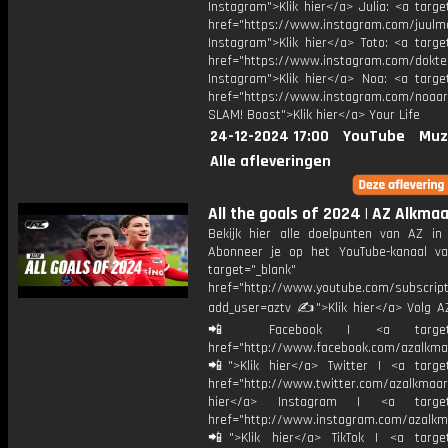
Instagram">Klik hier</a> Julia: <a targe
href="https://www.instagram.com/juulm
Instagram">Klik hier</a> Toto: <a targe
href="https://www.instagram.com/dokte
Instagram">Klik hier</a> Noa: <a target
href="https://www.instagram.com/noaar
SLAM! Boost">Klik hier</a> Your Life
24-12-2024 17:00
YouTube
Muz
Alle afleveringen
All the goals of 2024 | AZ Alkma
Bekijk hier alle doelpunten van AZ i
Abonneer je op het YouTube-kanaal v
target="_blank"
href="http://www.youtube.com/subscript
add_user=aztv ✍">Klik hier</a> Volg AZ
📲 Facebook | <a target="_
href="http://www.facebook.com/azalkma
📲">Klik hier</a> Twitter | <a target
href="http://www.twitter.com/azalkmaar
hier</a> Instagram | <a target=
href="http://www.instagram.com/azalkm
📲">Klik hier</a> TikTok | <a target