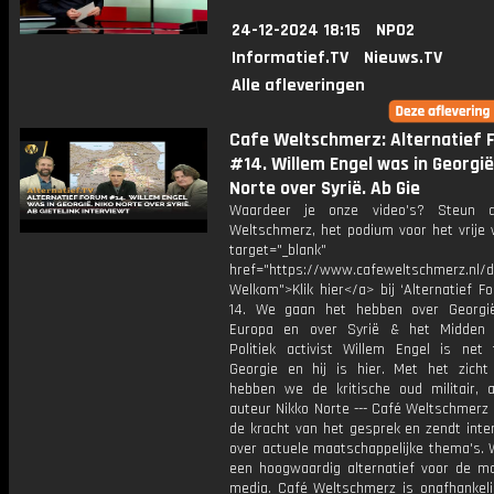
24-12-2024 18:15
NPO2
Informatief.TV
Nieuws.TV
Alle afleveringen
Cafe Weltschmerz: Alternatief 
#14. Willem Engel was in Georgië
Norte over Syrië. Ab Gie
Waardeer je onze video's? Steun 
Weltschmerz, het podium voor het vrije 
target="_blank"
href="https://www.cafeweltschmerz.nl/
Welkom">Klik hier</a> bij ‘Alternatief F
14. We gaan het hebben over Georgi
Europa en over Syrië & het Midden 
Politiek activist Willem Engel is net 
Georgie en hij is hier. Met het zicht
hebben we de kritische oud militair, a
auteur Nikko Norte --- Café Weltschmerz 
de kracht van het gesprek en zendt inte
over actuele maatschappelijke thema's. 
een hoogwaardig alternatief voor de m
media. Café Weltschmerz is onafhankelij