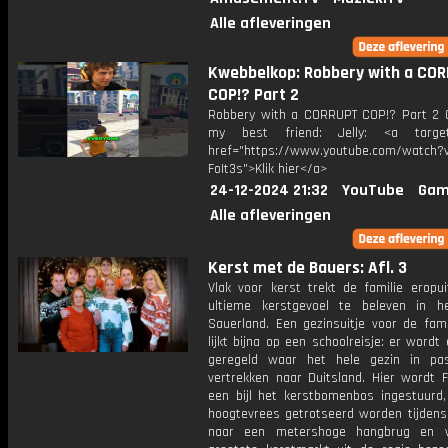
Alle afleveringen
Kwebbelkop: Robbery with a CO
COP!? Part 2
Robbery with a CORRUPT COP!? Part 2 
my best friend: Jelly: <a target=
href="https://www.youtube.com/watch?v
FoIt3s">Klik hier</a>
24-12-2024 21:32
YouTube
Gam
Alle afleveringen
Kerst met de Bauers: Afl. 3
Vlak voor kerst trekt de familie eropu
ultieme kerstgevoel te beleven in h
Sauerland. Een gezinsuitje voor de fami
lijkt bijna op een schoolreisje: er wordt
geregeld waar het hele gezin in pa
vertrekken naar Duitsland. Hier wordt 
een bijl het kerstbomenbos ingestuurd
hoogtevrees getrotseerd worden tijdens 
naar een metershoge hangbrug en 