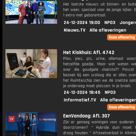
Het laatste nieuws uit binnen- en buit
het weer, speciaal voor de jonge kijker.
1 extra met gebarentaal.
24-12-2024 19:00
NPO3
Jonger
Nieuws.TV
Alle afleveringen
Het Klokhuis: Afl. 4742
Plas, pies, pis, urine, allemaal woo
hetzelfde goedje. Maar wat weten we 
over die goudgele vloeistof? Pasca
bezoek bij een uroloog die er alles ove
het Ruimteschip zien we de snelste oplo
je onderweg moet plassen: in je broek.
24-12-2024 18:45
NPO3
Informatief.TV
Alle afleveringe
EenVandaag: Afl. 307
Zijn er genoeg woningen voor ouderen d
doorstromen? * Hybride duin moet N
droog houden * Afsteekverbod in Alkmaa