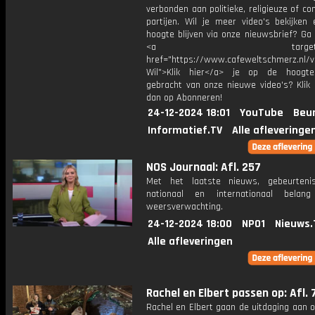
verbonden aan politieke, religieuze of c
partijen. Wil je meer video's bekijken
hoogte blijven via onze nieuwsbrief? Ga
<a target="_bl
href="https://www.cafeweltschmerz.nl/v
Wil">Klik hier</a> je op de hoogt
gebracht van onze nieuwe video's? Klik 
dan op Abonneren!
24-12-2024 18:01
YouTube
Beur
Informatief.TV
Alle afleveringe
NOS Journaal: Afl. 257
Met het laatste nieuws, gebeurteni
nationaal en internationaal bela
weersverwachting.
24-12-2024 18:00
NPO1
Nieuws.
Alle afleveringen
Rachel en Elbert passen op: Afl. 
Rachel en Elbert gaan de uitdaging aan 