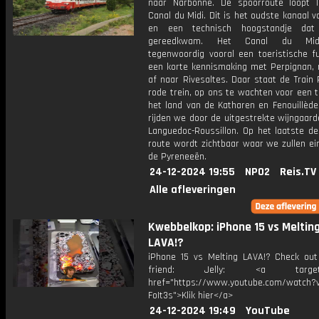
naar Narbonne. De spoorroute loopt 
Canal du Midi. Dit is het oudste kanaal 
en een technisch hoogstandje dat
gereedkwam. Het Canal du Mid
tegenwoordig vooral een toeristische fu
een korte kennismaking met Perpignan, 
af naar Rivesaltes. Daar staat de Train
rode trein, op ons te wachten voor een 
het land van de Katharen en Fenouillède
rijden we door de uitgestrekte wijngaar
Languedoc-Roussillon. Op het laatste de
route wordt zichtbaar waar we zullen ein
de Pyreneeën.
24-12-2024 19:55
NPO2
Reis.TV
Alle afleveringen
Kwebbelkop: iPhone 15 vs Meltin
LAVA!?
iPhone 15 vs Melting LAVA!? Check ou
friend: Jelly: <a target="
href="https://www.youtube.com/watch?v
FoIt3s">Klik hier</a>
24-12-2024 19:49
YouTube