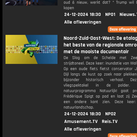
oud & nieuw, werkt dat? * Trump wil 
kopen
24-12-2024 18:30
NPO1
Nieuws.
Alle afleveringen
Noord-Zuid-Oost-West: De etala
het beste van de regionale omr
met de mooiste documentair
De Slag om de Schelde met Zeel
strijdtoneel. Deze keer: inundatie van Wal
Op een oude fiets fietst conservator 
Dijl langs de kust op zoek naar plekke
bijzonder historisch verhaal. De
vliegspektakel in de polder.
natuurprogramma Natuurlijk! gaat pr
Frédérique Spigt op pad en laat zij Ze
een andere kant zien. Deze keer
natuurlandschap.
24-12-2024 18:30
NPO2
Amusement.TV
Reis.TV
Alle afleveringen