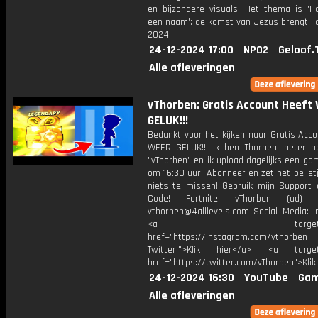
en bijzondere visuals. Het thema is 'H
een naam': de komst van Jezus brengt lic
2024.
24-12-2024 17:00
NPO2
Geloof.
Alle afleveringen
vThorben: Gratis Account Heeft
GELUK!!!
Bedankt voor het kijken naar Gratis Acc
WEER GELUK!!! Ik ben Thorben, beter b
"vThorben" en ik upload dagelijks een ga
om 16:30 uur. Abonneer en zet het belle
niets te missen! Gebruik mijn Support 
Code! Fortnite: vThorben (ad) B
vthorben@4alllevels.com Social Media: I
<a target="_bl
href="https://instagram.com/vthorben
Twitter:">Klik hier</a> <a target=
href="https://twitter.com/vThorben">Klik
24-12-2024 16:30
YouTube
Gam
Alle afleveringen