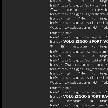
hier</a> 📲 X: <a target="
href="https://on.ziggo.nl/zs_twitter">Kli
🧑‍💻 Facebook: <a target="_bla
href="https://on.ziggo.nl/zs_facebook">Kl
hier</a> 🤳 TikTok: <a target=
href="https://on.ziggo.nl/zs_tiktok">Klik h
Website: www.ziggosport.nl 🎧 Podc
target="_blank"
href="https://on.ziggo.nl/rondo_podcast">
hier</a> 𝗩𝗢𝗟𝗚 𝗭𝗜𝗚𝗚𝗢 𝗦𝗣𝗢𝗥𝗧 𝗩
⚽️ 📸 Instagram: <a target="
href="https://on.ziggo.nl/zsv_instagram">
hier</a> 📲 X: <a target="
href="https://on.ziggo.nl/zsv_twitter">Kli
hier</a> 🧑‍💻 Facebook: <a target="
href="https://on.ziggo.nl/zsv_facebook">K
hier</a> 🤳 TikTok: <a target=
href="https://on.ziggo.nl/zs_tiktok">Klik h
Website: www.ziggosport.nl 🎧 Podc
target="_blank"
href="https://on.ziggo.nl/rondo_podcast">
hier</a> 𝗩𝗢𝗟𝗚 𝗭𝗜𝗚𝗚𝗢 𝗦𝗣𝗢𝗥𝗧 𝗥𝗔
📸 Instagram: <a target="_
href="https://on.ziggo.nl/zsr_instagram">