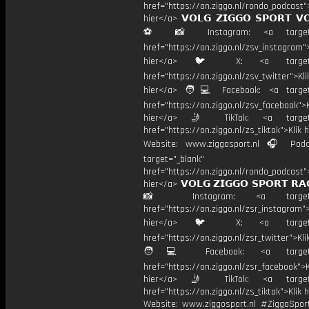
href="https://on.ziggo.nl/rondo_podcast">
hier</a> 𝗩𝗢𝗟𝗚 𝗭𝗜𝗚𝗚𝗢 𝗦𝗣𝗢𝗥𝗧 𝗩
⚽️ 📸 Instagram: <a target="
href="https://on.ziggo.nl/zsv_instagram">
hier</a> 🐦 X: <a target="
href="https://on.ziggo.nl/zsv_twitter">Kli
hier</a> 🧑💻 Facebook: <a target=
href="https://on.ziggo.nl/zsv_facebook">K
hier</a> 🤳 TikTok: <a target=
href="https://on.ziggo.nl/zs_tiktok">Klik h
Website: www.ziggosport.nl 🎧 Podc
target="_blank"
href="https://on.ziggo.nl/rondo_podcast">
hier</a> 𝗩𝗢𝗟𝗚 𝗭𝗜𝗚𝗚𝗢 𝗦𝗣𝗢𝗥𝗧 𝗥𝗔
📸 Instagram: <a target="_
href="https://on.ziggo.nl/zsr_instagram">
hier</a> 🐦 X: <a target="
href="https://on.ziggo.nl/zsr_twitter">Kli
🧑💻 Facebook: <a target="
href="https://on.ziggo.nl/zsr_facebook">K
hier</a> 🤳 TikTok: <a target=
href="https://on.ziggo.nl/zs_tiktok">Klik h
Website: www.ziggosport.nl #ZiggoSpo