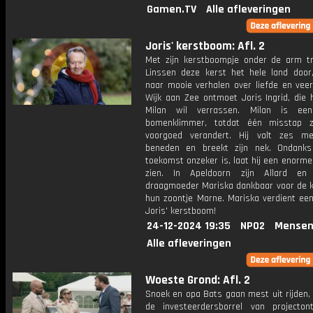
Gamen.TV
Alle afleveringen
Joris' kerstboom: Afl. 2
Met zijn kerstboompje onder de arm tr
Linssen deze kerst het hele land door
naar mooie verhalen over liefde en veer
Wijk aan Zee ontmoet Joris Ingrid, die 
Milan wil verrassen. Milan is een
bomenklimmer, totdat één misstap z
voorgoed verandert. Hij valt zes m
beneden en breekt zijn nek. Ondanks
toekomst onzeker is, laat hij een enorme 
zien. In Apeldoorn zijn Allard en 
draagmoeder Mariska dankbaar voor de 
hun zoontje Marne. Mariska verdient een
Joris' kerstboom!
24-12-2024 19:35
NPO2
Mensen
Alle afleveringen
Woeste Grond: Afl. 2
Snoek en opa Bats gaan mest uit rijden,
de investeerdersborrel van projectont