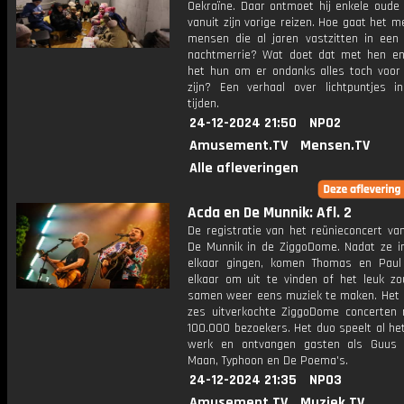
Oekraïne. Daar ontmoet hij enkele oude
vanuit zijn vorige reizen. Hoe gaat het m
mensen die al jaren vastzitten in een 
nachtmerrie? Wat doet dat met hen en
het hun om er ondanks alles toch voor 
zijn? Een verhaal over lichtpuntjes i
tijden.
24-12-2024 21:50
NPO2
Amusement.TV
Mensen.TV
Alle afleveringen
Acda en De Munnik: Afl. 2
De registratie van het reünieconcert va
De Munnik in de ZiggoDome. Nadat ze in
elkaar gingen, komen Thomas en Paul
elkaar om uit te vinden of het leuk zo
samen weer eens muziek te maken. Het r
zes uitverkochte ZiggoDome concerten 
100.000 bezoekers. Het duo speelt al he
werk en ontvangen gasten als Guus 
Maan, Typhoon en De Poema's.
24-12-2024 21:35
NPO3
Amusement.TV
Muziek.TV