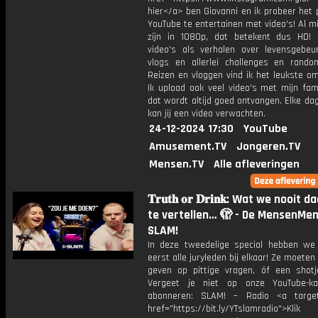
hier</a> ben Giovanni en ik probeer het 
YouTube te entertainen met video's! Al mi
zijn in 1080p, dat betekent dus HD! 
video's als verhalen over levensgebeur
vlogs en allerlei challenges en rando
Reizen en vloggen vind ik het leukste o
Ik upload ook veel video's met mijn fam
dat wordt altijd goed ontvangen. Elke da
kan jij een video verwachten.
24-12-2024 17:30
YouTube
Amusement.TV
Jongeren.TV
Mensen.TV
Alle afleveringen
𝐓𝐫𝐮𝐭𝐡 𝐨𝐫 𝐃𝐫𝐢𝐧𝐤: Wat we nooit 
te vertellen… 🫣 - De MensenMeni
SLAM!
In deze tweedelige special hebben we
eerst alle juryleden bij elkaar! Ze moete
geven op pittige vragen, óf een shot
Vergeet je niet op onze YouTube-ka
abonneren: SLAM! – Radio <a target
href="https://bit.ly/YTslamradio">Klik