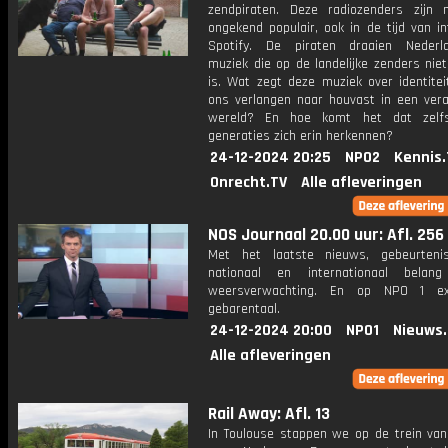
zendpiraten. Deze radiozenders zijn n
ongekend populair, ook in de tijd van i
Spotify. De piraten draaien Nederla
muziek die op de landelijke zenders nie
is. Wat zegt deze muziek over identitei
ons verlangen naar houvast in een ver
wereld? En hoe komt het dat zelf
generaties zich erin herkennen?
24-12-2024 20:25
NPO2
Kennis.
Onrecht.TV
Alle afleveringen
NOS Journaal 20.00 uur: Afl. 256
Met het laatste nieuws, gebeurteni
nationaal en internationaal bela
weersverwachting. En op NPO 1 e
gebarentaal.
24-12-2024 20:00
NPO1
Nieuws
Alle afleveringen
Rail Away: Afl. 13
In Toulouse stappen we op de trein va