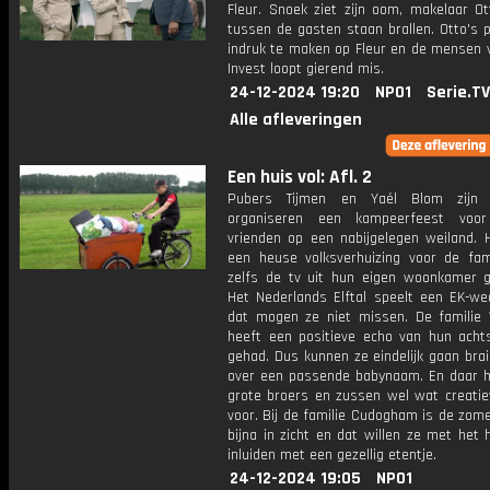
Fleur. Snoek ziet zijn oom, makelaar Ot
tussen de gasten staan brallen. Otto's 
indruk te maken op Fleur en de mensen v
Invest loopt gierend mis.
24-12-2024 19:20
NPO1
Serie.TV
Alle afleveringen
Een huis vol: Afl. 2
Pubers Tijmen en Yaél Blom zijn 
organiseren een kampeerfeest voo
vrienden op een nabijgelegen weiland. 
een heuse volksverhuizing voor de fam
zelfs de tv uit hun eigen woonkamer 
Het Nederlands Elftal speelt een EK-wed
dat mogen ze niet missen. De familie
heeft een positieve echo van hun achts
gehad. Dus kunnen ze eindelijk gaan bra
over een passende babynaam. En daar 
grote broers en zussen wel wat creatie
voor. Bij de familie Cudogham is de zom
bijna in zicht en dat willen ze met het 
inluiden met een gezellig etentje.
24-12-2024 19:05
NPO1