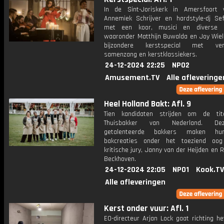
In de Sint-Joriskerk in Amersfoort 
Annemiek Schrijver en hardstyle-dj S
met een koor, musici en diverse ar
waaronder Matthijn Buwalda en Joy Wiel
bijzondere kerstspecial met ver
samenzang en kerstklassiekers.
24-12-2024 22:25
NPO2
Amusement.TV
Alle afleveringe
Heel Holland Bakt: Afl. 9
Tien kandidaten strijden om de tit
Thuisbakker van Nederland. De
getalenteerde bakkers maken hu
bakcreaties onder het toeziend oo
kritische jury, Janny van der Heijden en 
Beckhoven.
24-12-2024 22:05
NPO1
Kook.TV
Alle afleveringen
Kerst onder vuur: Afl. 1
EO-directeur Arjan Lock gaat richting he