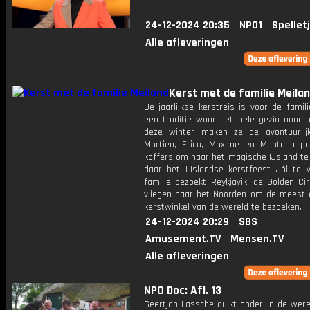
24-12-2024 20:35
NPO1
Spellet
Alle afleveringen
Kerst met de familie Meila
De jaarlijkse kerstreis is voor de famil
een traditie waar het hele gezin naar ui
deze winter maken ze de avontuurlijk
Martien, Erica, Maxime en Montana p
koffers om naar het magische IJsland te
daar het IJslandse kerstfeest Jól te v
familie bezoekt Reykjavik, de Golden Ci
vliegen naar het Noorden om de meest 
kerstwinkel van de wereld te bezoeken.
24-12-2024 20:29
SBS
Amusement.TV
Mensen.TV
Alle afleveringen
NPO Doc: Afl. 13
Geertjan Lassche duikt onder in de were