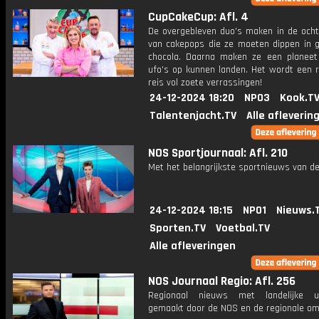
CupCakeCup: Afl. 4
De overgebleven duo's maken in de ocht
van cakepops die ze moeten dippen in 
chocola. Daarna maken ze een planee
ufo's op kunnen landen. Het wordt een r
reis vol zoete verrassingen!
24-12-2024 18:20
NPO3
Kook.T
Talentenjacht.TV
Alle afleverin
NOS Sportjournaal: Afl. 210
Met het belangrijkste sportnieuws van de
24-12-2024 18:15
NPO1
Nieuws.
Sporten.TV
Voetbal.TV
Alle afleveringen
NOS Journaal Regio: Afl. 256
Regionaal nieuws met landelijke uit
gemaakt door de NOS en de regionale om