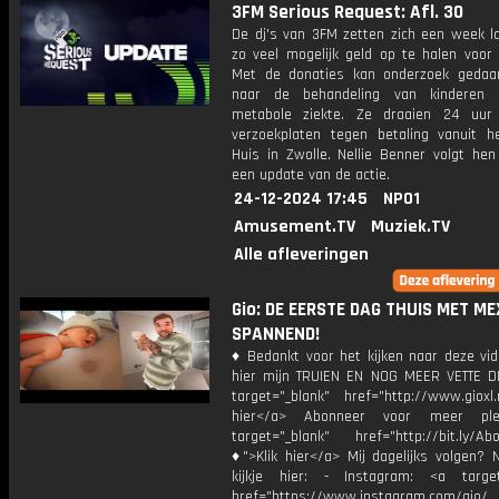
3FM Serious Request: Afl. 30
De dj's van 3FM zetten zich een week l
zo veel mogelijk geld op te halen voor 
Met de donaties kan onderzoek geda
naar de behandeling van kinderen
metabole ziekte. Ze draaien 24 uur
verzoekplaten tegen betaling vanuit h
Huis in Zwolle. Nellie Benner volgt hen
een update van de actie.
24-12-2024 17:45
NPO1
Amusement.TV
Muziek.TV
Alle afleveringen
Gio: DE EERSTE DAG THUIS MET ME
SPANNEND!
♦ Bedankt voor het kijken naar deze vid
hier mijn TRUIEN EN NOG MEER VETTE D
target="_blank" href="http://www.gioxl.
hier</a> Abonneer voor meer ple
target="_blank" href="http://bit.ly/Ab
♦">Klik hier</a> Mij dagelijks volgen?
kijkje hier: - Instagram: <a target
href="https://www.instagram.com/gio/