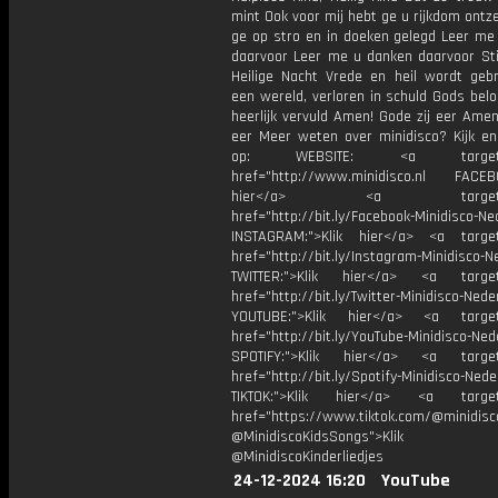
mint Ook voor mij hebt ge u rijkdom ont
ge op stro en in doeken gelegd Leer me
daarvoor Leer me u danken daarvoor Stil
Heilige Nacht Vrede en heil wordt geb
een wereld, verloren in schuld Gods bel
heerlijk vervuld Amen! Gode zij eer Amen
eer Meer weten over minidisco? Kijk en
op: WEBSITE: <a target="_
href="http://www.minidisco.nl FACEBO
hier</a> <a target="_
href="http://bit.ly/Facebook-Minidisco-Ne
INSTAGRAM:">Klik hier</a> <a target
href="http://bit.ly/Instagram-Minidisco-N
TWITTER:">Klik hier</a> <a target=
href="http://bit.ly/Twitter-Minidisco-Nede
YOUTUBE:">Klik hier</a> <a target=
href="http://bit.ly/YouTube-Minidisco-Ned
SPOTIFY:">Klik hier</a> <a target=
href="http://bit.ly/Spotify-Minidisco-Nede
TIKTOK:">Klik hier</a> <a target=
href="https://www.tiktok.com/@minidis
@MinidiscoKidsSongs">Klik h
@MinidiscoKinderliedjes
24-12-2024 16:20
YouTube