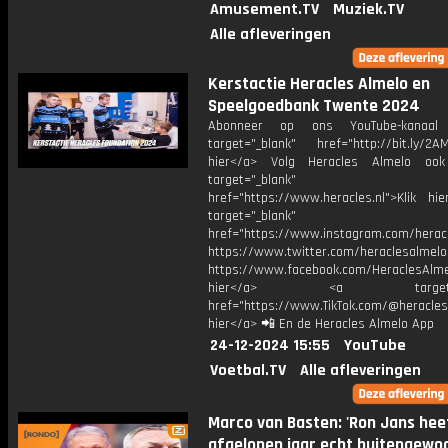
Amusement.TV
Muziek.TV
Alle afleveringen
Kerstactie Heracles Almelo en
Speelgoedbank Twente 2024
Abonneer op ons YouTube-kanaal
target="_blank" href="http://bit.ly/2AM
hier</a> Volg Heracles Almelo oo
target="_blank"
href="https://www.heracles.nl">Klik hi
target="_blank"
href="https://www.instagram.com/herac
https://www.twitter.com/heraclesalmelo
https://www.facebook.com/HeraclesAlmel
hier</a> <a target="_
href="https://www.TikTok.com/@heracles
hier</a> 📲 En de Heracles Almelo App
24-12-2024 15:55
YouTube
Voetbal.TV
Alle afleveringen
Marco van Basten: 'Ron Jans hee
afgelopen jaar echt buitengewo