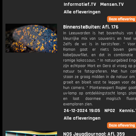
Informatief.TV
Mensen.TV
Alle afleveringen
BinnensteBuiten: Afl. 176
In Leeuwarden is het bovenhuis van 
kleurrijke mix van souvenirs en heel ve
Zelfs de wc is in kerstsfeer. * Voor
Ramon gaat er niets boven gema
kabeljauwfilet, en dat in combinati
romige kokossaus. * In natuurgebied Eng
zijn echtpaar Mart en Gera al vroeg op 
natuur te fotograferen. Met hun ca
staan ze graag midden in de natuur om 
groeit en bloeit vast te leggen voor de
hun camera. * Plantenexpert Rogier gaa
uv-lamp op ontdekkingstocht langs plan
en laat daarmee magisch fluore
exemplaren zien.
24-12-2024 19:05
NPO2
Kennis.
Alle afleveringen
NOS Jeugdjournaal: Afl. 359