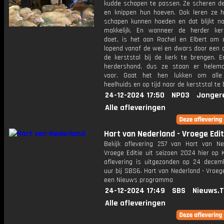
kudde schapen te passen. Ze scheren d
en knippen hun hoeven. Ook leren ze 
schapen kunnen hoeden en dat blijkt no
makkelijk. En wanneer de herder ker
doet, is het aan Rachel en Elbert om 
lopend vanaf de wei en dwars door een d
de kerststal bij de kerk te brengen. E
herdershond, dus ze staan er helema
voor. Gaat het hen lukken om alle
heelhuids en op tijd naar de kerststal te
24-12-2024 17:50
NPO3
Jonger
Alle afleveringen
Hart van Nederland - Vroege Edit
Bekijk aflevering 257 van Hart van Ne
Vroege Editie uit seizoen 2024 hier op 
aflevering is uitgezonden op 24 decemb
uur bij SBS6. Hart van Nederland - Vroege
een Nieuws programma
24-12-2024 17:49
SBS
Nieuws.
Alle afleveringen