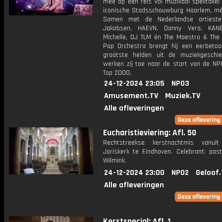
mee op een reis vol muzikaal spektakel 
iconische Stadsschouwburg Haarlem, mét
Samen met de Nederlandse artieste
Jakobsen, HAEVN, Danny Vera, KANE
Michelle, DJ TLM én The Maestro & The
Pop Orchestra brengt hij een eerbeto
grootste helden uit de muziekgeschi
werken zij toe naar de start van de NP
Top 2000.
24-12-2024 23:05
NPO3
Amusement.TV
Muziek.TV
Alle afleveringen
Eucharistieviering: Afl. 50
Rechtstreekse kerstnachtmis vanui
Joriskerk te Eindhoven. Celebrant: pas
Wilmink.
24-12-2024 23:00
NPO2
Geloof.
Alle afleveringen
Kerstspecial: Afl. 1