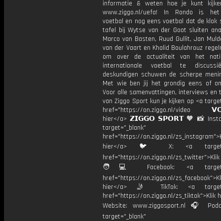
informatie & weten hoe je kunt kijk
www.ziggo.nl/uefa! In Rondo is het
voetbal en nog eens voetbal dat de klok 
tafel bij Wytse van der Goot sluiten ana
Marco van Basten, Ruud Gullit, Jan Muld
van der Vaart en Khalid Boulahrouz rege
om over de actualiteit van het nat
internationale voetbal te discussi
deskundigen schuwen de scherpe menin
Met wie ben jij het grondig eens of 
Voor alle samenvattingen, interviews en
van Ziggo Sport kun je kijken op <a targe
href="https://on.ziggo.nl/video 𝗩𝗢
hier</a> 𝗭𝗜𝗚𝗚𝗢 𝗦𝗣𝗢𝗥𝗧 🧡 📸 Ins
target="_blank"
href="https://on.ziggo.nl/zs_instagram">K
hier</a> 🐦 X: <a target="
href="https://on.ziggo.nl/zs_twitter">Kli
🧑💻 Facebook: <a target="
href="https://on.ziggo.nl/zs_facebook">Kl
hier</a> 🤳 TikTok: <a target=
href="https://on.ziggo.nl/zs_tiktok">Klik h
Website: www.ziggosport.nl 🎧 Podc
target="_blank"