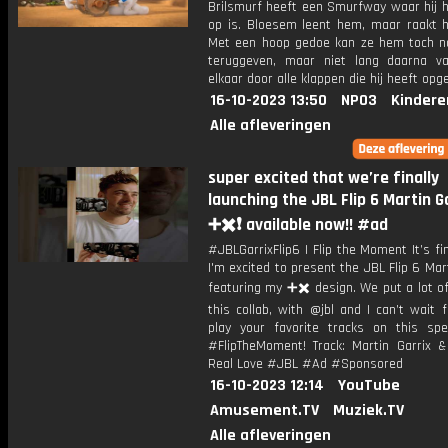
Brilsmurf heeft een Smurfway waar hij h
op is. Bloesem leent hem, maar raakt h
Met een hoop gedoe kan ze hem toch no
teruggeven, maar niet lang daarna val
elkaar door alle klappen die hij heeft opg
16-10-2023 13:50
NPO3
Kindere
Alle afleveringen
super excited that we’re finally
launching the JBL Flip 6 Martin G
➕✖️❗️ available now!! #ad
#JBLGarrixFlip6 | Flip the Moment It’s fin
I'm excited to present the JBL Flip 6 Mart
featuring my ➕✖️ design. We put a lot of
this collab, with @jbl and I can’t wait 
play your favorite tracks on this sp
#FlipTheMoment! Track: Martin Garrix & 
Real Love #JBL #Ad #Sponsored
16-10-2023 12:14
YouTube
Amusement.TV
Muziek.TV
Alle afleveringen