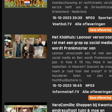
Voorbeschouwing en rechtstreeks versl
eerste helft van de EK-kwalificatie
Griekenland - Nederland.
16-10-2023 20:30
NPO3
Sporte
Voetbal.TV
Alle afleveringen
Het Klokhuis: Leonoor veroorzaa
rel met een grap op social medi
wordt Prankmaster van
Leonoor veroorzaakt een rel met ee
social media en Ben wordt Prankmaste
jaar. In Fake It Till You Make It le
neplachen. In Waarom? Daarom! de vra
noem je rood haar niet oranje? In On
Huisdieren laten we zien w
hoofdhuidbacterie is.
16-10-2023 18:45
NPO3
Informatief.TV
Alle afleveringe
VeraCamilla: Shoppen bij Kwant
eindresultaat tuin! & moe en