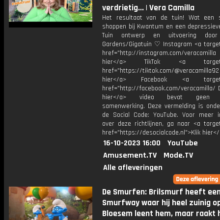
verdrietig... | Vera Camilla
Het resultaat van de tuin! Wat een sp
shoppen bij Kwantum en een depressieve
Tuin ontwerp en uitvoering door
Gardens/Gigatuin ♡ Instagram <a target
href="http://instagram.com/veracamill
hier</a> TikTok <a target="
href="https://tiktok.com/@veracamilla9
hier</a> Facebook <a target="
href="http://facebook.com/veracamilla/ 
hier</a> video bevat geen b
samenwerking. Deze vermelding is onde
de Social Code: YouTube. Voor meer i
over deze richtlijnen, ga naar <a targe
href="https://desocialcode.nl">Klik hier<
16-10-2023 16:00
YouTube
Amusement.TV
Mode.TV
Alle afleveringen
De Smurfen: Brilsmurf heeft ee
Smurfway waar hij heel zuinig op
Bloesem leent hem, maar raakt 