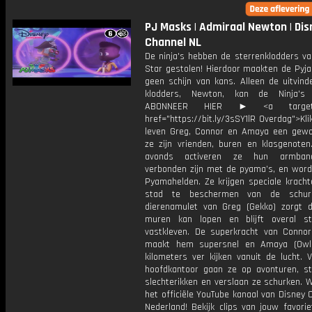
PJ Masks | Admiraal Newton | Dis
Channel NL
De ninja's hebben de sterrenklodders v
Star gestolen! Hierdoor maakten de Pyj
geen schijn van kans. Alleen de uitvind
klodders, Newton, kan de Ninja's 
ABONNEER HIER ► <a target="
href="https://bit.ly/3sSY1lR Overdag">Kli
leven Greg, Connor en Amaya een gewo
ze zijn vrienden, buren en klasgenoten
avonds activeren ze hun armban
verbonden zijn met de pyama’s, en word
Pyamahelden. Ze krijgen speciale krach
stad te beschermen van de schur
dierenamulet van Greg (Gekko) zorgt d
muren kan lopen en blijft overal s
vastkleven. De superkracht van Connor
maakt hem supersnel en Amaya (Owle
kilometers ver kijken vanuit de lucht. 
hoofdkantoor gaan ze op avonturen, s
slechterikken en verslaan ze schurken. 
het officiële YouTube kanaal van Disney 
Nederland! Bekijk clips van jouw favori