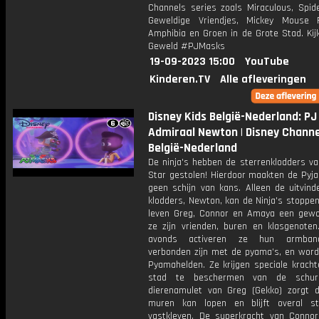
Channels series zoals Miraculous, Spide
Geweldige Vriendjes, Mickey Mouse 
Amphibia en Groen in de Grote Stad. Kijk
Geweld #PJMasks
19-09-2023 15:00
YouTube
Kinderen.TV
Alle afleveringen
Disney Kids België-Nederland: PJ
Admiraal Newton | Disney Channe
België-Nederland
De ninja's hebben de sterrenklodders v
Star gestolen! Hierdoor maakten de Pyj
geen schijn van kans. Alleen de uitvind
klodders, Newton, kan de Ninja's stoppe
leven Greg, Connor en Amaya een gewo
ze zijn vrienden, buren en klasgenoten
avonds activeren ze hun armban
verbonden zijn met de pyama’s, en word
Pyamahelden. Ze krijgen speciale krach
stad te beschermen van de schur
dierenamulet van Greg (Gekko) zorgt d
muren kan lopen en blijft overal s
vastkleven. De superkracht van Connor