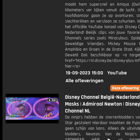
maakt hem supersnel en Amaya (Owle
kilometers ver kijken vanuit de lucht. 
hoofdkantoor gaan ze op avonturen, s
slechterikken en verslaan ze schurken. 
het officiële YouTube kanaal van Disney 
Nederland! Bekijk clips van jouw favori
Channels series zoals Miraculous, Spide
Geweldige Vriendjes, Mickey Mouse 
Amphibia en Groen in de Grote Stad. Kijk
Geweld Ook beschikbaar op <a target
href="https://nl.disney.be/disney-plus-inf
hier</a>
19-09-2023 15:00
YouTube
Alle afleveringen
Disney Channel België-Nederland
Masks | Admiraal Newton | Disney
Channel NL
De ninja's hebben de sterrenklodders v
Star gestolen! Hierdoor maakten de Pyj
geen schijn van kans. Alleen de uitvind
klodders, Newton, kan de Ninja's 
ABONNEER HIER ► <a target="