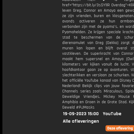
href="https://bit.ly/3sSY1lR Overdag">Kli
leven Greg, Connor en Amaya een gewo
ze zijn vrienden, buren en klasgenoten
avonds activeren ze hun armban
verbonden zijn met de pyama’s, en word
Pyamahelden. Ze krijgen speciale krach
stad te beschermen van de schur
dierenamulet van Greg (Gekko) zorgt d
muren kan lopen en blijft overal s
vastkleven. De superkracht van Connor
maakt hem supersnel en Amaya (Owle
kilometers ver kijken vanuit de lucht. 
hoofdkantoor gaan ze op avonturen, s
slechterikken en verslaan ze schurken. 
het officiële YouTube kanaal van Disney 
Nederland! Bekijk clips van jouw favori
Channels series zoals Miraculous, Spide
Geweldige Vriendjes, Mickey Mouse 
Amphibia en Groen in de Grote Stad. Kijk
Geweld #PJMasks
19-09-2023 15:00
YouTube
Alle afleveringen