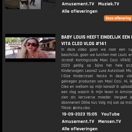
Amusement.TV
Muziek.TV
Alle afleveringen
BABY LOUIS HEEFT EINDELIJK EEN R
VITA CLEO VLOG #141
In deze video gaan we naar een su
beachclub, gaan we lunchen met Louis en
strand! Kortingscode Maxi Cosi: VITA10 
2023 geldig op bijna het hele asso
Kinderwagen: Leona2 Luxe Autostoel: Mic
i-Size Kinderstoel: Nesta In deze vid
gekregen producten van Maxi Cosi. Hi, i
Cleo en welkom op mijn kanaal! Ik upload
een vlog waarin ik mijn leven in Amste
zien als kersverse moeder. Vergeet j
abonneren! Dikke kus Volg mij ook op In
Tiktok: @vita.cleo
19-09-2023 15:05
YouTube
Amusement.TV
Mensen.TV
Alle afleveringen