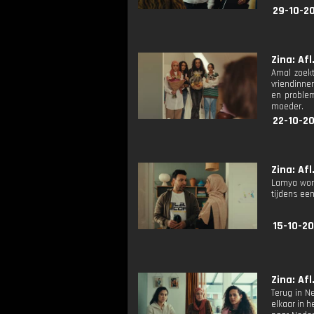
29-10-20
Zina: Afl
Amal zoekt
vriendinnen
en problem
moeder.
22-10-20
Zina: Afl
Lamya word
tijdens ee
15-10-20
Zina: Afl
Terug in N
elkaar in h