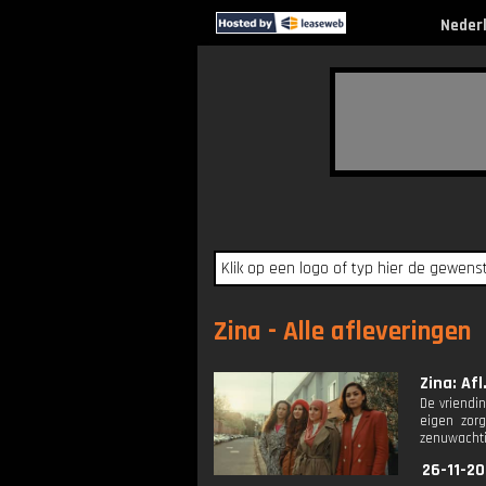
Neder
Zina - Alle afleveringen
Zina: Afl
De vriendi
eigen zor
zenuwachti
26-11-20