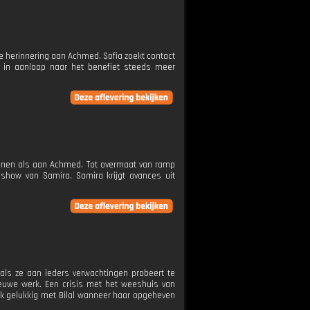
de herinnering aan Achmed. Sofia zoekt contact
kt in aanloop naar het benefiet steeds meer
dinnen als aan Achmed. Tot overmaat van ramp
how van Samira. Samira krijgt avances uit
 als ze aan ieders verwachtingen probeert te
euwe werk. Een crisis met het weeshuis van
ijk gelukkig met Bilal wanneer haar opgeheven