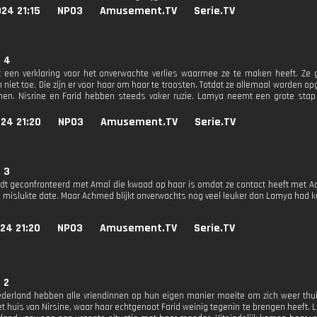
24 21:15
NPO3
Amusement.TV
Serie.TV
. 4
 een verklaring voor het onverwachte verlies waarmee ze te maken heeft. Ze g
 niet toe. Die zijn er voor haar om haar te troosten. Totdat ze allemaal worden o
en. Nisrine en Farid hebben steeds vaker ruzie. Lamya neemt een grote stap
24 21:20
NPO3
Amusement.TV
Serie.TV
. 3
t geconfronteerd met Amal die kwaad op haar is omdat ze contact heeft met A
n mislukte date. Maar Achmed blijkt onverwachts nog veel leuker dan Lamya had
24 21:20
NPO3
Amusement.TV
Serie.TV
. 2
ederland hebben alle vriendinnen op hun eigen manier moeite om zich weer thuis
et huis van Nirsine, waar haar echtgenoot Farid weinig tegenin te brengen heeft. 