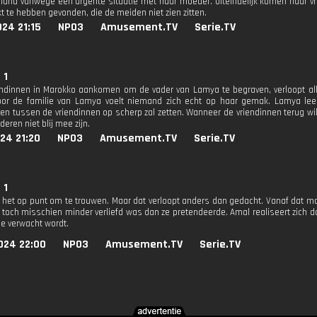
land vanwege een urgente situatie met haar moeder. Uiteindelijk komen haar v
jkt te hebben gevonden, die de meiden niet zien zitten.
24 21:15
NPO3
Amusement.TV
Serie.TV
 1
endinnen in Marokko aankomen om de vader van Lamya te begraven, verloopt a
or de familie van Lamya voelt niemand zich echt op haar gemak. Lamya le
en tussen de vriendinnen op scherp zal zetten. Wanneer de vriendinnen terug w
eren niet blij mee zijn.
24 21:20
NPO3
Amusement.TV
Serie.TV
 1
 het op punt om te trouwen. Maar dat verloopt anders dan gedacht. Vanaf dat mo
 toch misschien minder verliefd was dan ze pretendeerde. Amal realiseert zich da
je verwacht wordt.
024 22:00
NPO3
Amusement.TV
Serie.TV