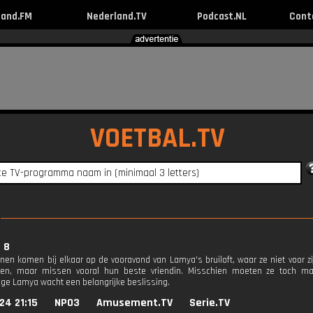
land.FM
Nederland.TV
Podcast.NL
Cont
VOETBAL.TV
. 8
nnen komen bij elkaar op de vooravond van Lamya's bruiloft, waar ze niet voor zi
gen, maar missen vooral hun beste vriendin. Misschien moeten ze toch m
ge Lamya wacht een belangrijke beslissing.
24 21:15
NPO3
Amusement.TV
Serie.TV