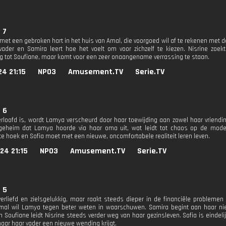
. 7
 met een gebroken hart in het huis van Amal, die voorgoed wil af te rekenen met 
ader en Samira leert hoe het voelt om voor zichzelf te kiezen. Nisrine zoe
g tot Soufiane, maar komt voor een zeer onaangename verrassing te staan.
24 21:15
NPO3
Amusement.TV
Serie.TV
. 6
erloofd is, wordt Lamya verscheurd door haar toewijding aan zowel haar vrien
geheim dat Lamya hoorde via haar oma uit, wat leidt tot chaos op de modes
e hoek en Sofia moet met een nieuwe, oncomfortabele realiteit leren leven.
24 21:15
NPO3
Amusement.TV
Serie.TV
. 5
erliefd en zielsgelukkig, maar raakt steeds dieper in de financiële problemen
mal wil Lamya tegen beter weten in waarschuwen. Samira begint aan haar ni
Soufiane leidt Nisrine steeds verder weg van haar gezinsleven. Sofia is eindel
naar haar vader een nieuwe wending krijgt.