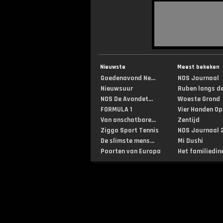
Nieuwste
Meest bekeken
Goedenavond Ne...
NOS Journaal
Nieuwsuur
Ruben langs de 
NOS De Avondet...
Woeste Grond
FORMULA 1
Vier Handen Op .
Van onschatbare...
Zentijd
Ziggo Sport Tennis
NOS Journaal 2
De slimste mens...
Mi Dushi
Poorten van Europa
Het familiedin