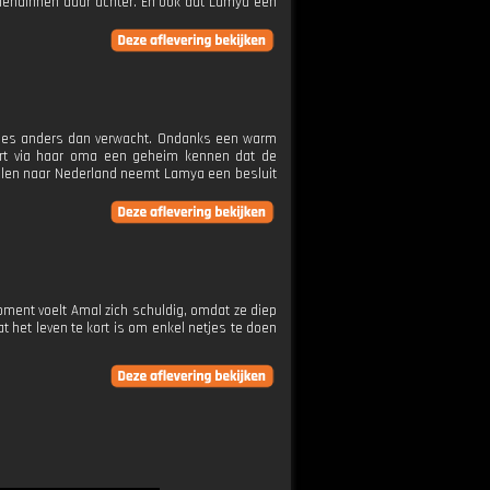
riendinnen daar achter. En ook dat Lamya een
lles anders dan verwacht. Ondanks een warm
ert via haar oma een geheim kennen dat de
illen naar Nederland neemt Lamya een besluit
ment voelt Amal zich schuldig, omdat ze diep
t het leven te kort is om enkel netjes te doen