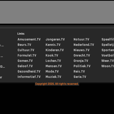
Links
Amusement.TV
Jongeren.TV
Natuur.TV
Speelfi
Beurs.TV
Kennis.TV
Nederland.TV
Spellet
...
Cultuur.TV
Kinderen.TV
Nieuws.TV
Sporten
Formule1.TV
Kook.TV
Onrecht.TV
Voetbal
..
Gamen.TV
Lachen.TV
Oranje.TV
Weer.TV
Geloof.TV
Mensen.TV
Politiek.TV
Woon.T
0...
Gezondheid.TV
Mode.TV
Reis.TV
Informatief.TV
Muziek.TV
Serie.TV
er
Copyright 2026. All rights reserved.