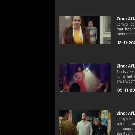
Zina: Afl
Lamya ligt
met haar v
toenaderin
12-11-20
Zina: Afl
Sinds ze v
komt het 
onverwacht
05-11-20
Zina: Afl
Lamya is v
voldoen. A
compagnon 
zoektocht 