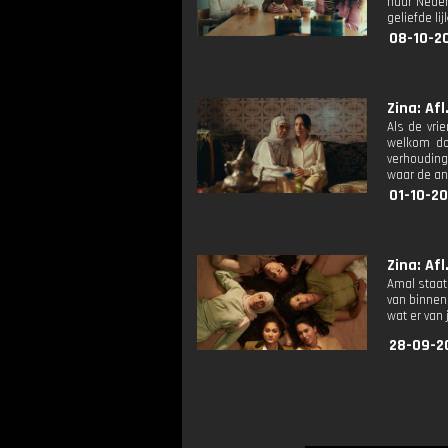
naar Neder
geliefde li
08-10-20
Zina: Afl.
Als de vri
welkom do
verhouding
waar de and
01-10-20
Zina: Afl.
Amal staat
van binnen
wat er van 
28-09-2