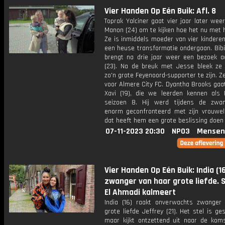
Vier Handen Op Eén Buik: Afl. 8
Toprak Yalciner gaat vier jaar later weer
Manon (24) om te kijken hoe het nu met 
Ze is inmiddels moeder van vier kindere
een heuse transformatie ondergaan. Bibi
brengt na drie jaar weer een bezoek a
(23). Na de breuk met Jesse bleek ze 
zo'n grote Feyenoord-supporter te zijn. Ze
voor Almere City FC. Dyantha Brooks gaat
Xavi (19), die we leerden kennen als Fe
seizoen 8. Hij werd tijdens de zwa
enorm geconfronteerd met zijn vrouweli
dat heeft hem een grote beslissing doen
07-11-2023 20:30
NPO3
Mensen
Vier Handen Op Eén Buik: India (1
zwanger van haar grote liefde. 
El Ahmadi kalmeert
India (16) raakt onverwachts zwanger
grote liefde Jeffrey (21). Het stel is ge
maar kijkt ontzettend uit naar de kom