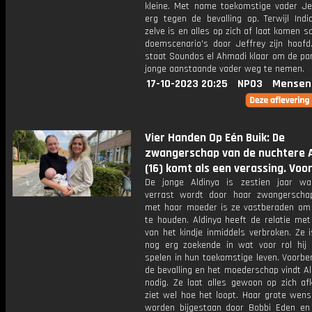
kleine. Met name toekomstige vader Jef
erg tegen de bevalling op. Terwijl Indi
zelve is en alles op zich af laat komen s
doemscenario's door Jeffrey zijn hoofd.
staat Soundos el Ahmadi klaar om de pan
jonge aanstaande vader weg te nemen.
17-10-2023 20:25
NPO3
Mensen
Vier Handen Op Eén Buik: De
zwangerschap van de nuchtere A
(16) komt als een verassing. Voo
De jonge Aldinya is zestien jaar w
verrast wordt door haar zwangersch
met haar moeder is ze vastberaden om 
te houden. Aldinya heeft de relatie met
van het kindje inmiddels verbroken. Ze 
nog erg zoekende in wat voor rol hij
spelen in hun toekomstige leven. Voorbe
de bevalling en het moederschap vindt Al
nodig. Ze laat alles gewoon op zich a
ziet wel hoe het loopt. Haar grote wens
worden bijgestaan door Bobbi Eden en