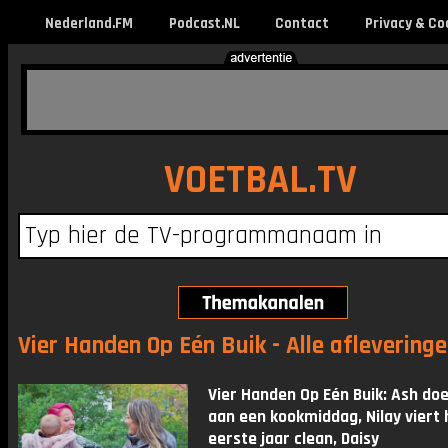
Nederland.FM
Podcast.NL
Contact
Privacy & Co
VOETBAL.TV
Vier Handen Op Eén Buik - Alle aflevering
Vier Handen Op Eén Buik: Ash do
aan een kookmiddag, Nilay viert 
eerste jaar clean, Daisy