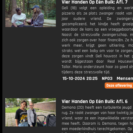
Vier Handen Op Eén Buik: Afl. 7
Geli (18) volgt een opleiding en werk
pizzeria als ze plots zwanger raakt van
jaar oudere vriend. De zwanger
gecompliceerd, het kindje heeft groei
waardoor de kans op een vroeggeboorte 
Naast de stressvolle zwangerschap, m
zich ook zorgen over haar financiën. Ze 
werk meer, krijgt geen uitkering, m
straks wel een baby om voor te zorgen
deze zorgen vindt Geli houvast in het g
wordt bijgestaan door Real Housewi
Tailor. Maria ondersteunt haar zo goed al
tijdens deze stressvolle tijd.
15-10-2024 20:25
NPO3
Mensen
Vier Handen Op Eén Buik: Afl. 6
Demona (20) heeft een turbulente jeugd 
rug. Ze raakt zwanger van haar twintig j
vriend, waar ze een ingewikkelde versta
mee heeft. Daarom is Demona, tegen haa
een moederkindhuis terechtgekomen. Op 