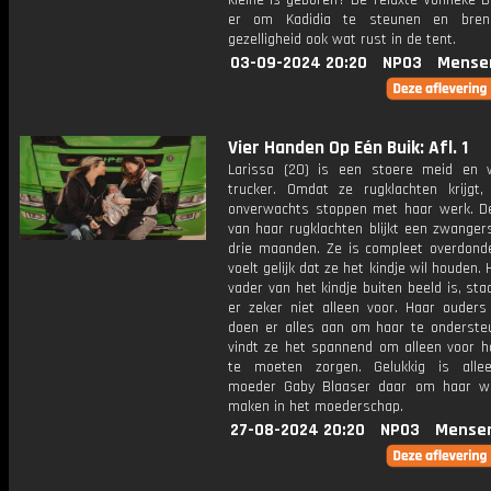
kleine is geboren? De relaxte Vonneke B
er om Kadidia te steunen en bren
gezelligheid ook wat rust in de tent.
03-09-2024 20:20
NPO3
Mense
Vier Handen Op Eén Buik: Afl. 1
Larissa (20) is een stoere meid en 
trucker. Omdat ze rugklachten krijgt
onverwachts stoppen met haar werk. D
van haar rugklachten blijkt een zwanger
drie maanden. Ze is compleet overdond
voelt gelijk dat ze het kindje wil houden.
vader van het kindje buiten beeld is, sta
er zeker niet alleen voor. Haar ouders
doen er alles aan om haar te onderste
vindt ze het spannend om alleen voor ha
te moeten zorgen. Gelukkig is alle
moeder Gaby Blaaser daar om haar w
maken in het moederschap.
27-08-2024 20:20
NPO3
Mense