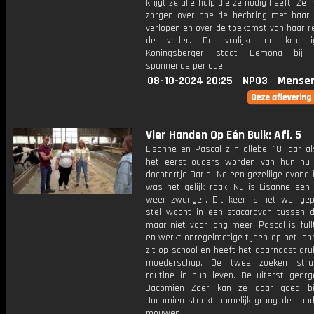
krijgt ze alle hulp die ze nodig heeft. Ze 
zorgen over hoe de hechting met haar k
verlopen en over de toekomst van haar r
de vader. De vrolijke en kracht
Koningsberger staat Demona bij
spannende periode.
08-10-2024 20:25
NPO3
Mensen
Vier Handen Op Eén Buik: Afl. 5
Lisanne en Pascal zijn allebei 18 jaar a
het eerst ouders worden van hun nu 
dochtertje Darla. Na een gezellige avond 
was het gelijk raak. Nu is Lisanne een 
weer zwanger. Dit keer is het wel gep
stel woont in een stacaravan tussen d
maar niet voor lang meer. Pascal is ful
en werkt onregelmatige tijden op het lan
zit op school en heeft het daarnaast dr
moederschap. De twee zoeken stru
routine in hun leven. De uiterst georg
Jacomien Zoer kan ze daar goed bij
Jacomien steekt namelijk graag de hand
mouwen.