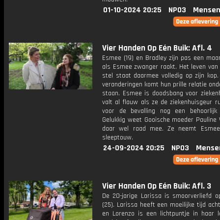
01-10-2024 20:25
NPO3
Mensen
Vier Handen Op Eén Buik: Afl. 4
Esmee (19) en Bradley zijn pas een ma
als Esmee zwanger raakt. Het leven van 
stel staat daarmee volledig op zijn kop.
veranderingen komt hun prille relatie ond
staan. Esmee is doodsbang voor ziekenh
valt al flauw als ze de ziekenhuisgeur rui
voor de bevalling nog een behoorlijk 
Gelukkig weet Gooische moeder Pauline 
daar wel raad mee. Ze neemt Esme
sleeptouw.
24-09-2024 20:25
NPO3
Mense
Vier Handen Op Eén Buik: Afl. 3
De 20-jarige Larissa is smoorverliefd o
(25). Larissa heeft een moeilijke tijd ach
en Lorenzo is een lichtpuntje in haar l