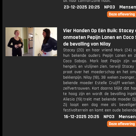
uit haar comfortzone haalt.
23-12-2025 20:25
NPO3
Mensen
Vier Handen Op Eén Buik: Stacey
onmoeten Pepijn Lanen en Coco 
de bevalling van Nilay
Stacey (20) en haar vriend Mark (24) 
hun bekende ouders Pepijn Lanen en z
Coco Sabajo. Mark laat Pepijn zijn w
hengels en vislijnen zien, terwijl Stace
praat over het moederschap en het o
bekkenpijn. Nilay (18), 38 weken zwanger
bekende moeder Estelle Cruijff werken
zelfvertrouwen. Kort daarna blijkt dat ha
te hoog zijn en wordt de bevalling ingel
Aliesia (19) trekt met bekende moeder Dj
Zij loopt een dag mee als beveilig
festivalterrein en komt een oude bekende
16-12-2025 20:25
NPO3
Mensen