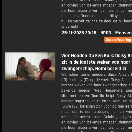
losse schroeven staat. Gelukkig krijgen
en advies van bekende moeder Channah
die haar eigen ervaringen als jonge m
hen deelt. Ondertussen is Nilay in een 
bui en vertelt ze hoe ze door de pil he
is geraakt.
25-11-2025 20:25
NPO3
Mensen
Vier Handen Op Eén Buik: Daisy Al
zit in de laatste weken van haar
zwangerschap, Nomi bereid zi
We volgen tienermoeders Daisy Aliesia (
(19) en Nilay (17) op de voet. Daisy Aliesi
laatste weken van haar zwangerschap e
bekende moeder, 'Real Housewife' Djam
klikt meteen en Djamilla helpt Daisy Al
laatste angsten los te laten. Nomi en h
Twum (22) bereiden zich voor op hun eers
maar dat is een uitdaging nu hun wo
losse schroeven staat. Gelukkig krijgen
en advies van bekende moeder Channah
die haar eigen ervaringen als jonge m