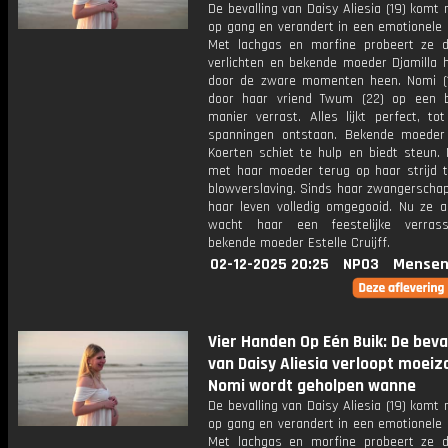
De bevalling van Daisy Aliesia (19) kom
op gang en verandert in een emotionele 
Met lachgas en morfine probeert ze d
verlichten en bekende moeder Djamilla h
door de zware momenten heen. Nomi (
door haar vriend Twum (22) op een b
manier verrast. Alles lijkt perfect, to
spanningen ontstaan. Bekende moede
Koerten schiet te hulp en biedt steun. N
met haar moeder terug op haar strijd 
blowverslaving. Sinds haar zwangerschap
haar leven volledig omgegooid. Nu ze ac
wacht haar een feestelijke verras
bekende moeder Estelle Cruijff.
02-12-2025 20:25
NPO3
Mensen
Vier Handen Op Eén Buik: De beva
van Daisy Aliesia verloopt moei
Nomi wordt geholpen wanne
De bevalling van Daisy Aliesia (19) kom
op gang en verandert in een emotionele 
Met lachgas en morfine probeert ze d