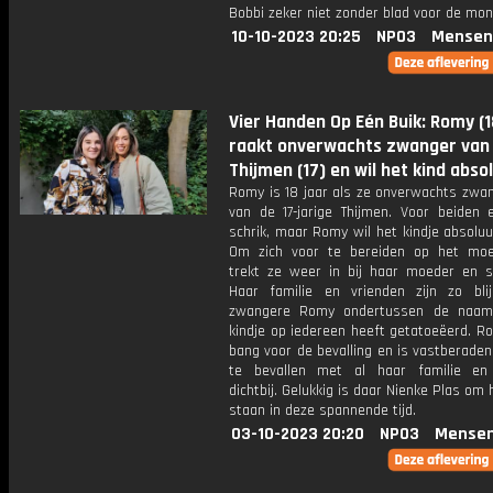
Bobbi zeker niet zonder blad voor de mon
10-10-2023 20:25
NPO3
Mensen
Vier Handen Op Eén Buik: Romy (1
raakt onverwachts zwanger van
Thijmen (17) en wil het kind abso
Romy is 18 jaar als ze onverwachts zwan
van de 17-jarige Thijmen. Voor beiden 
schrik, maar Romy wil het kindje absolu
Om zich voor te bereiden op het mo
trekt ze weer in bij haar moeder en st
Haar familie en vrienden zijn zo bli
zwangere Romy ondertussen de naam
kindje op iedereen heeft getatoeëerd. R
bang voor de bevalling en is vastberade
te bevallen met al haar familie en
dichtbij. Gelukkig is daar Nienke Plas om h
staan in deze spannende tijd.
03-10-2023 20:20
NPO3
Mensen