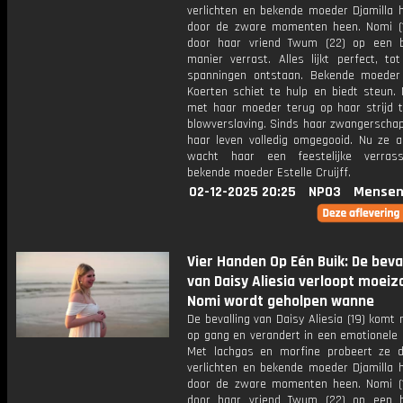
verlichten en bekende moeder Djamilla h
door de zware momenten heen. Nomi (
door haar vriend Twum (22) op een b
manier verrast. Alles lijkt perfect, to
spanningen ontstaan. Bekende moede
Koerten schiet te hulp en biedt steun. N
met haar moeder terug op haar strijd 
blowverslaving. Sinds haar zwangerschap
haar leven volledig omgegooid. Nu ze ac
wacht haar een feestelijke verras
bekende moeder Estelle Cruijff.
02-12-2025 20:25
NPO3
Mensen
Vier Handen Op Eén Buik: De beva
van Daisy Aliesia verloopt moei
Nomi wordt geholpen wanne
De bevalling van Daisy Aliesia (19) kom
op gang en verandert in een emotionele 
Met lachgas en morfine probeert ze d
verlichten en bekende moeder Djamilla h
door de zware momenten heen. Nomi (
door haar vriend Twum (22) op een b