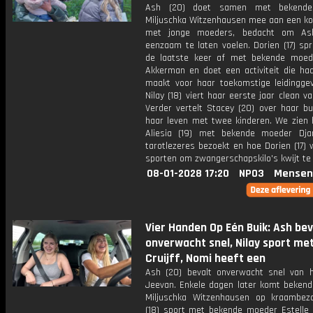
Ash (20) doet samen met bekend
Miljuschka Witzenhausen mee aan een k
met jonge moeders, bedacht om As
eenzaam te laten voelen. Dorien (17) sp
de laatste keer af met bekende moe
Akkerman en doet een activiteit die haa
maakt voor haar toekomstige leidinggev
Nilay (18) viert haar eerste jaar clean v
Verder vertelt Stacey (20) over haar bu
haar leven met twee kinderen. We zien 
Aliesia (19) met bekende moeder Dja
tarotlezeres bezoekt en hoe Dorien (17)
sporten om zwangerschapskilo's kwijt te 
08-01-2028 17:20
NPO3
Mensen
Vier Handen Op Eén Buik: Ash bev
onverwacht snel, Nilay sport met
Cruijff, Nomi heeft een
Ash (20) bevalt onverwacht snel van 
Jeevan. Enkele dagen later komt beken
Miljuschka Witzenhausen op kraambezo
(18) sport met bekende moeder Estelle C