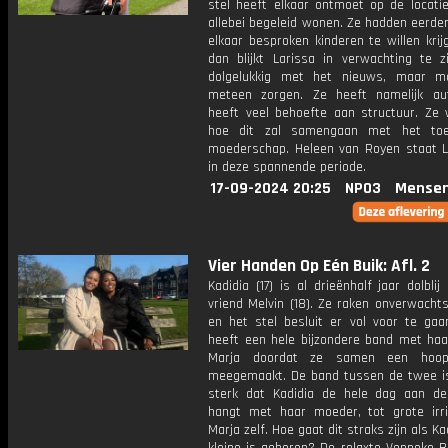
stel heeft elkaar ontmoet op de locati
allebei begeleid wonen. Ze hadden eerde
elkaar besproken kinderen te willen kri
dan blijkt Larissa in verwachting te zi
dolgelukkig met het nieuws, maar m
meteen zorgen. Ze heeft namelijk a
heeft veel behoefte aan structuur. Ze 
hoe dit zal samengaan met het toe
moederschap. Heleen van Royen staat La
in deze spannende periode.
17-09-2024 20:25
NPO3
Mensen
Vier Handen Op Eén Buik: Afl. 2
Kadidia (17) is al drieënhalf jaar dolbli
vriend Melvin (18). Ze raken onverwacht
en het stel besluit er vol voor te gaan
heeft een hele bijzondere band met ha
Marja doordat ze samen een hoo
meegemaakt. De band tussen de twee is
sterk dat Kadidia de hele dag aan de
hangt met haar moeder, tot grote irri
Marja zelf. Hoe gaat dit straks zijn als Ka