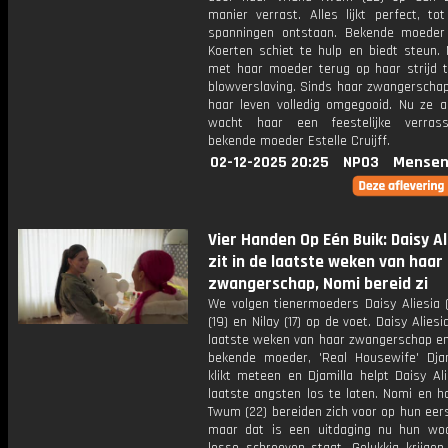
manier verrast. Alles lijkt perfect, to
spanningen ontstaan. Bekende moede
Koerten schiet te hulp en biedt steun. N
met haar moeder terug op haar strijd 
blowverslaving. Sinds haar zwangerschap
haar leven volledig omgegooid. Nu ze ac
wacht haar een feestelijke verras
bekende moeder Estelle Cruijff.
02-12-2025 20:25
NPO3
Mensen
Vier Handen Op Eén Buik: Daisy Al
zit in de laatste weken van haar
zwangerschap, Nomi bereid zi
We volgen tienermoeders Daisy Aliesia (
(19) en Nilay (17) op de voet. Daisy Aliesi
laatste weken van haar zwangerschap e
bekende moeder, 'Real Housewife' Djam
klikt meteen en Djamilla helpt Daisy Al
laatste angsten los te laten. Nomi en h
Twum (22) bereiden zich voor op hun eers
maar dat is een uitdaging nu hun wo