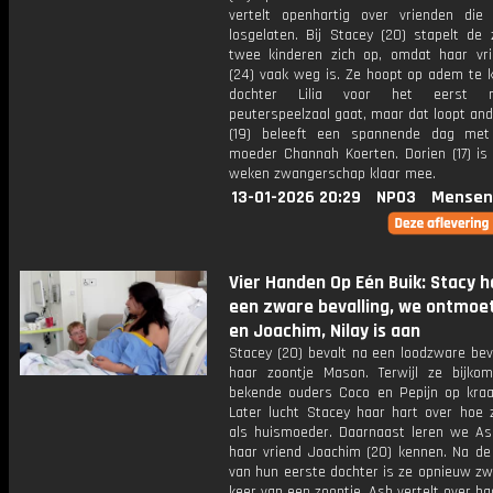
vertelt openhartig over vrienden die
losgelaten. Bij Stacey (20) stapelt de 
twee kinderen zich op, omdat haar vr
(24) vaak weg is. Ze hoopt op adem te 
dochter Lilia voor het eerst 
peuterspeelzaal gaat, maar dat loopt an
(19) beleeft een spannende dag met
moeder Channah Koerten. Dorien (17) is
weken zwangerschap klaar mee.
13-01-2026 20:29
NPO3
Mensen
Vier Handen Op Eén Buik: Stacy h
een zware bevalling, we ontmoe
en Joachim, Nilay is aan
Stacey (20) bevalt na een loodzware bev
haar zoontje Mason. Terwijl ze bijko
bekende ouders Coco en Pepijn op kra
Later lucht Stacey haar hart over hoe z
als huismoeder. Daarnaast leren we As
haar vriend Joachim (20) kennen. Na de
van hun eerste dochter is ze opnieuw zw
keer van een zoontje. Ash vertelt over ha