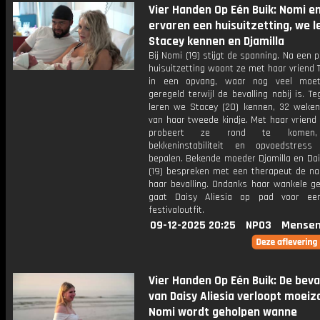
Vier Handen Op Eén Buik: Nomi 
ervaren een huisuitzetting, we l
Stacey kennen en Djamilla
Bij Nomi (19) stijgt de spanning. Na een p
huisuitzetting woont ze met haar vriend
in een opvang, waar nog veel moe
geregeld terwijl de bevalling nabij is. Teg
leren we Stacey (20) kennen, 32 weke
van haar tweede kindje. Met haar vriend
probeert ze rond te komen, 
bekkeninstabiliteit en opvoedstres
bepalen. Bekende moeder Djamilla en Dai
(19) bespreken met een therapeut de na
haar bevalling. Ondanks haar wankele ge
gaat Daisy Aliesia op pad voor ee
festivaloutfit.
09-12-2025 20:25
NPO3
Mensen
Vier Handen Op Eén Buik: De beva
van Daisy Aliesia verloopt moei
Nomi wordt geholpen wanne