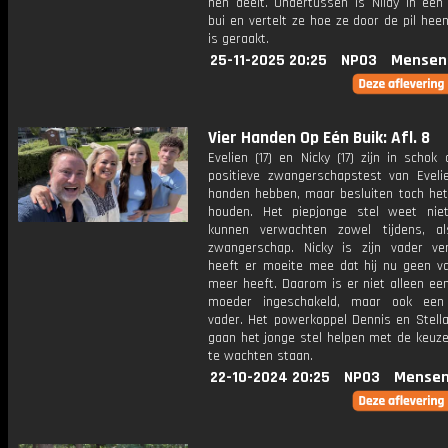
hen deelt. Ondertussen is Nilay in een 
bui en vertelt ze hoe ze door de pil he
is geraakt.
25-11-2025 20:25
NPO3
Mensen
Vier Handen Op Eén Buik: Afl. 8
Evelien (17) en Nicky (17) zijn in schok
positieve zwangerschapstest van Eveli
handen hebben, maar besluiten toch het 
houden. Het piepjonge stel weet ni
kunnen verwachten zowel tijdens, a
zwangerschap. Nicky is zijn vader ve
heeft er moeite mee dat hij nu geen va
meer heeft. Daarom is er niet alleen ee
moeder ingeschakeld, maar ook een
vader. Het powerkoppel Dennis en Stell
gaan het jonge stel helpen met de keuze
te wachten staan.
22-10-2024 20:25
NPO3
Mensen