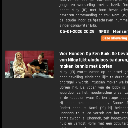
jeugd en worsteling met zichzelf. On
shopt Nilay (18) met haar beste vrie
bevroren borstvoeding op zak. Nomi (19)
de studio haar zelfgeschreven numm
singer-songwriter Bibi.
06-01-2026 20:29
NPO3
Mensen
Vier Handen Op Eén Buik: De beva
van Nilay lijkt eindeloos te duren
maken kennis met Dorien
Nilay (18) wordt zwaar op de proef ge
haar bevalling eindeloos lijkt te duren 
ondragelijk wordt. Intussen maken we k
Dorien (17). De vader van de baby is u
waardoor ze het moederschap alleen za
In de kapsalon waar Dorien stage loop
zij haar bekende moeder, Sanne A
Ondertussen is Nomi (19) bij beken
Channah thuis. Ze vertelt dat het mo
soms zwaar is. Channah, zelf hoogzwang
hulp en verrast Nomi met een activiteit