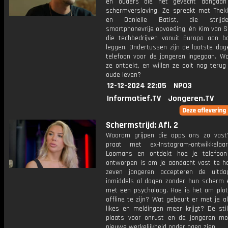
en ouders die het gevecht aangaa
schermverslaving. Ze spreekt met Thek
en Danielle Batist, die strijd
smartphonevrije opvoeding, én Kim van S
die techbedrijven vanuit Europa aan b
leggen. Ondertussen zijn de laatste dag
telefoon voor de jongeren ingegaan. W
ze ontdekt, en willen ze ooit nog terug
oude leven?
12-12-2024 22:05
NPO3
Informatief.TV
Jongeren.TV
Schermstrijd: Afl. 2
Waarom grijpen die apps ons zo vast
praat met ex-Instagram-ontwikkelaa
Loomans en ontdekt hoe je telefoon
ontworpen is om je aandacht vast te h
zeven jongeren accepteren de uitdag
inmiddels al dagen zonder hun scherm 
met een psycholoog. Hoe is het om plots
offline te zijn? Wat gebeurt er met je a
likes en meldingen meer krijgt? De sti
plaats voor onrust en de jongeren m
nieuwe werkelijkheid onder ogen zien.