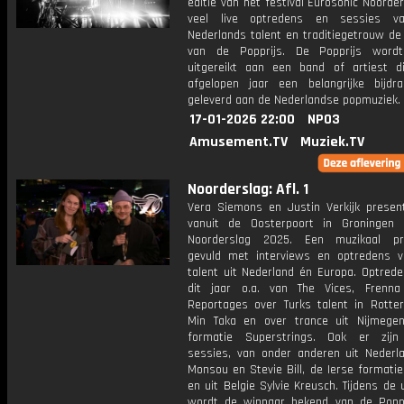
editie van het festival Eurosonic Noorde
veel live optredens en sessies v
Nederlands talent en traditiegetrouw de 
van de Popprijs. De Popprijs wordt 
uitgereikt aan een band of artiest d
afgelopen jaar een belangrijke bijdr
geleverd aan de Nederlandse popmuziek.
17-01-2026 22:00
NPO3
Amusement.TV
Muziek.TV
Noorderslag: Afl. 1
Vera Siemons en Justin Verkijk present
vanuit de Oosterpoort in Groningen 
Noorderslag 2025. Een muzikaal p
gevuld met interviews en optredens 
talent uit Nederland én Europa. Optrede
dit jaar o.a. van The Vices, Frenn
Reportages over Turks talent in Rott
Min Taka en over trance uit Nijmeg
formatie Superstrings. Ook er zijn
sessies, van onder anderen uit Nederl
Monsou en Stevie Bill, de Ierse formatie
en uit Belgie Sylvie Kreusch. Tijdens de 
wordt de winnaar bekend van de Popp