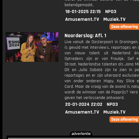
bekendgemaakt.
18-01-2025 22:15
NPO3
Amusement.TV
Muziek.TV
Noorderslag: Afl. 1
Live vanuit de Oosterpoort in Groningen
is gevuld met interviews, reportages en
van nieuw talent uit Nederland én
Optredens zijn er van Froukje, Sef 
Straat. Nederlandse talenten als Jana M
Dit en Julia Sabaté zijn te zien in per
reportages en er zijn uiteraard exclusie
van onder anderen Hiqpy, Kay Slice e
Card. Maar de vraag van de avond is natuu
wordt de winnaar van de Popprijs? Vera 
geven het verlossende antwoord.
20-01-2024 22:02
NPO3
Amusement.TV
Muziek.TV