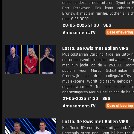
onder andere presentatoren Dyantha 
Bart Ettekoven. Ook komt cabaretie
Brunswijk met zijn familie. Lachen zij zi
naar € 25.000?
28-06-2025 21:30
SBS
Amusement.TV
Lotto. De Kwis met Ballen VIPS
Musicalsterren Carolina, Nigel en Gitty 
nu toe dansend alle ballen ontweken. Ze
met hun jacht op de € 25.000. Daar
podium voor Marco Schuitmaker, 
Steenwijk en drie collega&#39;
muziekscene. Wordt dit team geholpen
engelbewaarder? Tot slot is de fam
operazangeres Maria Fiselier aan de beur
21-06-2025 21:30
SBS
Amusement.TV
Lotto. De Kwis met Ballen VIPS
Het Radio 10-team is flink uitgedund. All
Gaarthuis staat nog. Gaat hij het tot d