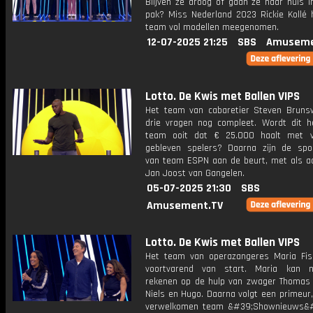
Blijven ze droog of gaan ze naar huis i
pak? Miss Nederland 2023 Rickie Kollé 
team vol modellen meegenomen.
12-07-2025 21:25
SBS
Amuseme
Lotto. De Kwis met Ballen VIPS
Het team van cabaretier Steven Brunsw
drie vragen nog compleet. Wordt dit h
team ooit dat € 25.000 haalt met v
gebleven spelers? Daarna zijn de spo
van team ESPN aan de beurt, met als a
Jan Joost van Gangelen.
05-07-2025 21:30
SBS
Amusement.TV
Lotto. De Kwis met Ballen VIPS
Het team van operazangeres Maria Fise
voortvarend van start. Maria kan n
rekenen op de hulp van zwager Thomas
Niels en Hugo. Daarna volgt een primeur
verwelkomen team &#39;Shownieuws&#