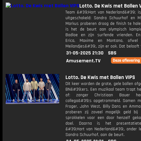
Lotto. De Kwis met Ballen 
Team &#39;Hart van Nederland&#39; is
uitgeschakeld: Sandra Schuurhof en Mi
Markus proberen droog de finish te hale
is het de beurt aan olympisch kampi
Badloe en zijn surfende vrienden. En
Erica, Maxime en Montana, ofwel
Meilandjes&#39;, zijn er ook. Dat belooft
31-05-2025 21:30
SBS
Amusement.TV
Lotto. De Kwis met Ballen VIPS
Dit keer worden de grote, gele ballen af
BN&#39;ers. Een muzikaal team trapt he
af: zanger Christiaan Bauer he
collega&#39;s opgetrommeld. Samen 
Froger, John West, Billy Dans en Amma
proberen zij zoveel mogelijk geld bij 
sprokkelen voor een door henzelf gek
doel. Daarna is het presentatie
&#39;Hart van Nederland&#39;, onder le
Sandra Schuurhof, aan de beurt.