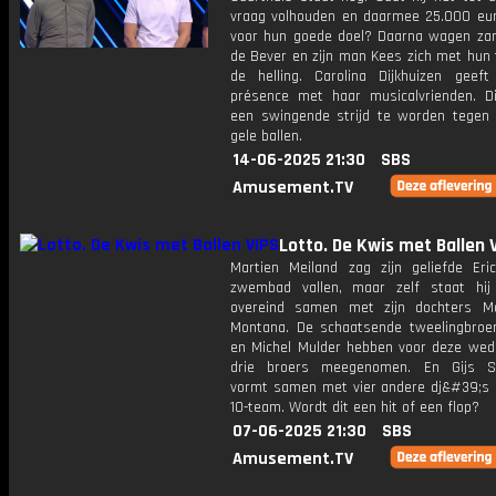
vraag volhouden en daarmee 25.000 eu
voor hun goede doel? Daarna wagen za
de Bever en zijn man Kees zich met hun
de helling. Carolina Dijkhuizen geef
présence met haar musicalvrienden. Di
een swingende strijd te worden tegen 
gele ballen.
14-06-2025 21:30
SBS
Amusement.TV
Lotto. De Kwis met Ballen 
Martien Meiland zag zijn geliefde Eri
zwembad vallen, maar zelf staat hij
overeind samen met zijn dochters M
Montana. De schaatsende tweelingbroe
en Michel Mulder hebben voor deze weds
drie broers meegenomen. En Gijs S
vormt samen met vier andere dj&#39;s 
10-team. Wordt dit een hit of een flop?
07-06-2025 21:30
SBS
Amusement.TV