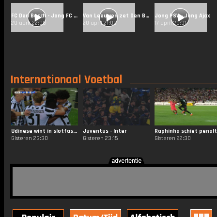
FC Den Bosch - Jong FC Utrecht
Van Leeuwen zet Den Bosch op voorsprong met vijfde goal van het seizoen
Jong PSV - Jong Ajax
20 april 22:30
20 april 21:00
17 april 23:31
Internationaal Voetbal
Udinese wint in slotfase van Barça!
Juventus - Inter
Gisteren 23:30
Gisteren 23:15
Gisteren 22:30