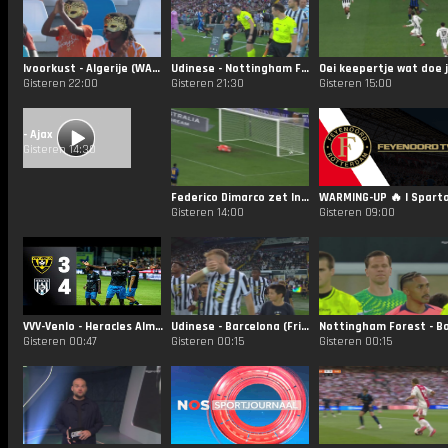
Ivoorkust - Algerije (WAFCON)
Udinese - Nottingham Forest (Friuli Venezia Giulia Cup)
Gisteren 22:00
Gisteren 21:30
Gisteren 15:00
- Ajax
Gisteren 14:30
Federico Dimarco zet Inter op voorsprong tegen Juventus!
Gisteren 14:00
Gisteren 09:00
VVV-Venlo - Heracles Almelo | 07-08-2026 |
Udinese - Barcelona (Friuli Venezia Giulia Cup)
Gisteren 00:47
Gisteren 00:15
Gisteren 00:15