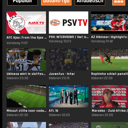
PSV: INTERVIEWS | 'Het is zo onnodig' 😬
AFC Ajax: From the Ajax Archives: Frenkie vs. PEC ❤️
Vandaag 10:23
Vandaag 01:42
Vandaag 11:07
Udinese wint in slotfase van Barça!
Juventus - Inter
Gisteren 23:30
Gisteren 23:15
Gisteren 22:30
Minuut stilte voor vader van Messi bij Barcelona
Afl. 16
Mar
Gisteren 22:30
Gisteren 22:20
Gisteren 22:00