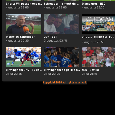
Chery: 'Wij passen ons niet aan, dat is onze kwaliteit'
Schreuder: 'Ik moet de hele ploeg een compliment geven'
Olympiacos - NEC
4 augustus 23:00
4 augustus 23:00
4 augustus 22:30
Interview Schreuder
JON TEST
4 augustus 20:30
3 augustus 03:45
2 augustus 20:56
Birmingham City - FC Barcelona
Birmingham op gelijke hoogte tegen Barcelona
NEC - Sevilla
31 juli 23:45
31 juli 23:00
31 juli 21:45
Copyright 2026. All rights reserved.