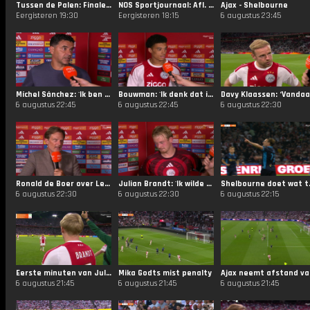
Tussen de Palen: Finale Ajax 1995
NOS Sportjournaal: Afl. 126
Ajax - Shelbourne
Eergisteren 19:30
Eergisteren 18:15
6 augustus 23:45
Míchel Sánchez: 'Ik ben niet tevreden met het resultaat'
Bouwman: 'Ik denk dat ik de laatste tijd wel sterk sta te spelen'
6 augustus 22:45
6 augustus 22:45
6 augustus 22:30
Ronald de Boer over Leonardo: 'Moet nog 3 kilo af'
Julian Brandt: 'Ik wilde van dit alles deel uitmaken'
Shelbo
6 augustus 22:30
6 augustus 22:30
6 augustus 22:15
Eerste minuten van Julian Brandt bij Ajax
Mika Godts mist penalty
Ajax
6 augustus 21:45
6 augustus 21:45
6 augustus 21:45