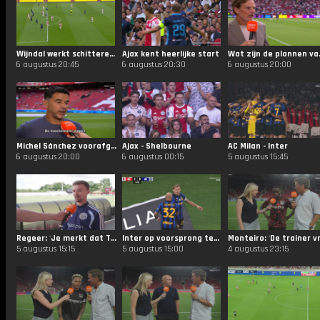
Wijndal werkt schitterende voorzet van Berghuis lekker af
Ajax kent heerlijke start
Wat zijn de 
6 augustus 20:45
6 augustus 20:30
6 augustus 20:00
Michel Sánchez voorafgaand Ajax - Shelbourne
Ajax - Shelbourne
AC Milan - Inter
6 augustus 20:00
6 augustus 00:15
5 augustus 15:45
Regeer: 'Je merkt dat Ter Stegen en Brandt spelers van wereldklasse zijn'
Inter op voorsprong tegen AC Milan!
5 augustus 15:15
5 augustus 15:00
4 augustus 23:15