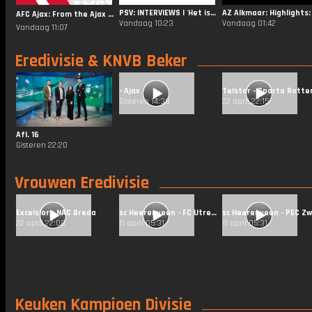
PSV: INTERVIEWS | 'Het is zo onnodig' 😬
AFC Ajax: From the Ajax Archives: Frenkie vs. PEC ❤️
Vandaag 10:23
Vandaag 01:42
Vandaag 11:07
Eredivisie & KNVB Beker
- Ajax
Gisteren 14:30
22 april 22:15
Afl. 16
Gisteren 22:20
Vrouwen Eredivisie
Excelsior - NAC Breda
sc Heerenveen - FC Utrecht
22 april 22:00
11 april 05:31
11 april 05:31
Keuken Kampioen Divisie